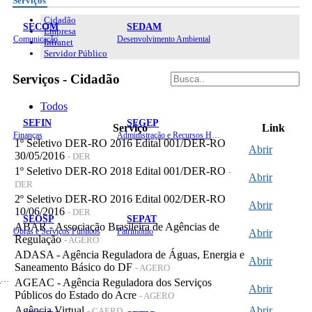
Serviços
Cidadão
SECOM
SEDAM
Empresa
Comunicação
Desenvolvimento Ambiental
Intranet
Servidor Público
Serviços - Cidadão
Todos
SEFIN
SEGEP
Serviço
Link
Finanças
Administração e Recursos Humanos
1º Seletivo DER-RO 2016 Edital 001/DER-RO
Abrir
30/05/2016
- DER
1º Seletivo DER-RO 2018 Edital 001/DER-RO
-
Abrir
DER
2º Seletivo DER-RO 2016 Edital 002/DER-RO
Abrir
10/06/2016
- DER
SEOSP
SEPAT
ABAR - Associação Brasileira de Agências de
Obras e Serviços Públicos
Patrimônio
Abrir
Regulação
- AGERO
ADASA - Agência Reguladora de Águas, Energia e
Abrir
Saneamento Básico do DF
- AGERO
Planejamento, Orçamento e Gestão
AGEAC - Agência Reguladora dos Serviços
Abrir
Públicos do Estado do Acre
- AGERO
Agência Virtual
Abrir
- CAERD