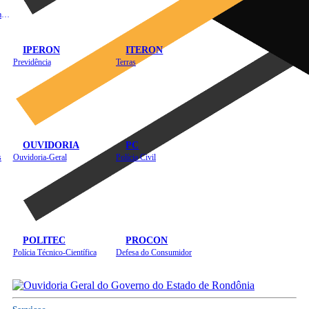
Instituto de Educação em Saúde Pública
IPERON
ITERON
Previdência
Terras
OUVIDORIA
PC
s
Ouvidoria-Geral
Polícia Civil
POLITEC
PROCON
Polícia Técnico-Científica
Defesa do Consumidor