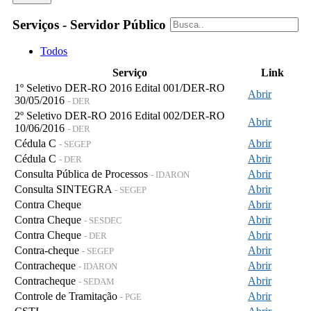
Serviços - Servidor Público
Todos
Serviço
Link
1º Seletivo DER-RO 2016 Edital 001/DER-RO
Abrir
30/05/2016
- DER
2º Seletivo DER-RO 2016 Edital 002/DER-RO
Abrir
10/06/2016
- DER
Cédula C
Abrir
- SEGEP
Cédula C
Abrir
- DER
Consulta Pública de Processos
Abrir
- IDARON
Consulta SINTEGRA
Abrir
- SEGEP
Contra Cheque
Abrir
Contra Cheque
Abrir
- SESDEC
Contra Cheque
Abrir
- DER
Contra-cheque
Abrir
- SEGEP
Contracheque
Abrir
- IDARON
Contracheque
Abrir
- SEDAM
Controle de Tramitação
Abrir
- PGE