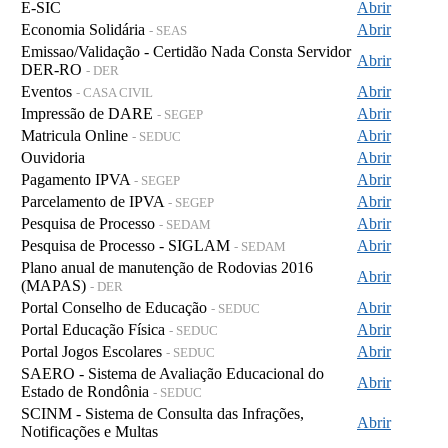
E-SIC
Abrir
Economia Solidária
Abrir
- SEAS
Emissao/Validação - Certidão Nada Consta Servidor
Abrir
DER-RO
- DER
Eventos
Abrir
- CASA CIVIL
Impressão de DARE
Abrir
- SEGEP
Matricula Online
Abrir
- SEDUC
Ouvidoria
Abrir
Pagamento IPVA
Abrir
- SEGEP
Parcelamento de IPVA
Abrir
- SEGEP
Pesquisa de Processo
Abrir
- SEDAM
Pesquisa de Processo - SIGLAM
Abrir
- SEDAM
Plano anual de manutenção de Rodovias 2016
Abrir
(MAPAS)
- DER
Portal Conselho de Educação
Abrir
- SEDUC
Portal Educação Física
Abrir
- SEDUC
Portal Jogos Escolares
Abrir
- SEDUC
SAERO - Sistema de Avaliação Educacional do
Abrir
Estado de Rondônia
- SEDUC
SCINM - Sistema de Consulta das Infrações,
Abrir
Notificações e Multas