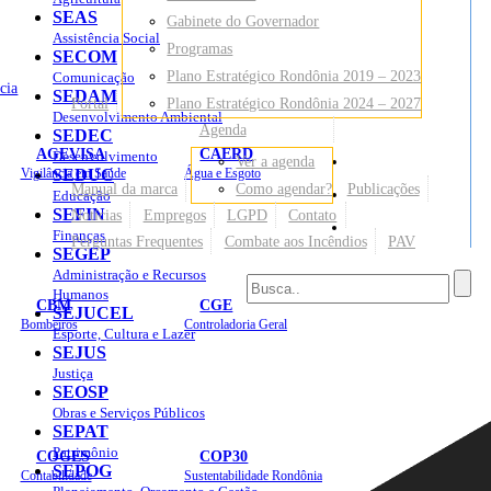
SEAS
Gabinete do Governador
Assistência Social
Programas
SECOM
Plano Estratégico Rondônia 2019 – 2023
Comunicação
cia
SEDAM
Portal
Plano Estratégico Rondônia 2024 – 2027
Desenvolvimento Ambiental
Agenda
SEDEC
AGEVISA
CAERD
Desenvolvimento
Ver a agenda
Mapa do Site
Vigilância em Saúde
SEDUC
Água e Esgoto
Manual da marca
Como agendar?
Publicações
Educação
SEFIN
Notícias
Empregos
LGPD
Contato
Sites
Finanças
Perguntas Frequentes
Combate aos Incêndios
PAV
SEGEP
Administração e Recursos
Humanos
CBM
CGE
SEJUCEL
Bombeiros
Controladoria Geral
Esporte, Cultura e Lazer
SEJUS
Justiça
SEOSP
Obras e Serviços Públicos
SEPAT
Patrimônio
COGES
COP30
SEPOG
Contabilidade
Sustentabilidade Rondônia