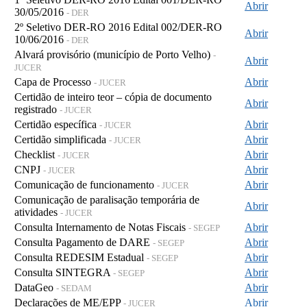
Abrir
30/05/2016
- DER
2º Seletivo DER-RO 2016 Edital 002/DER-RO
Abrir
10/06/2016
- DER
Alvará provisório (município de Porto Velho)
-
Abrir
JUCER
Capa de Processo
Abrir
- JUCER
Certidão de inteiro teor – cópia de documento
Abrir
registrado
- JUCER
Certidão específica
Abrir
- JUCER
Certidão simplificada
Abrir
- JUCER
Checklist
Abrir
- JUCER
CNPJ
Abrir
- JUCER
Comunicação de funcionamento
Abrir
- JUCER
Comunicação de paralisação temporária de
Abrir
atividades
- JUCER
Consulta Internamento de Notas Fiscais
Abrir
- SEGEP
Consulta Pagamento de DARE
Abrir
- SEGEP
Consulta REDESIM Estadual
Abrir
- SEGEP
Consulta SINTEGRA
Abrir
- SEGEP
DataGeo
Abrir
- SEDAM
Declarações de ME/EPP
Abrir
- JUCER