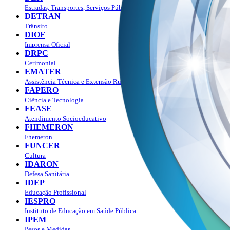
Estradas, Transportes, Serviços Públicos
DETRAN
Trânsito
DIOF
Imprensa Oficial
DRPC
Cerimonial
EMATER
Assistência Técnica e Extensão Rural
FAPERO
Ciência e Tecnologia
FEASE
Atendimento Socioeducativo
FHEMERON
Fhemeron
FUNCER
Cultura
IDARON
Defesa Sanitária
IDEP
Educação Profissional
IESPRO
Instituto de Educação em Saúde Pública
IPEM
Pesos e Medidas