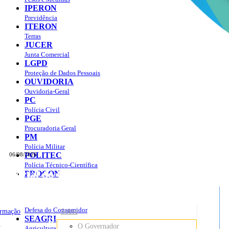
IPERON
Previdência
ITERON
Terras
JUCER
Junta Comercial
LGPD
Proteção de Dados Pessoais
OUVIDORIA
Ouvidoria-Geral
PC
Polícia Civil
PGE
Procuradoria Geral
PM
Polícia Militar
POLITEC
06/08/2026
Polícia Técnico-Científica
Portal do Governo do
Estado de Rondônia
PROCON
sso à Informação
Governo
de
Defesa do Consumidor
ormação
Sobre
SEAGRI
Rondônia
o
O Governador
Agricultura