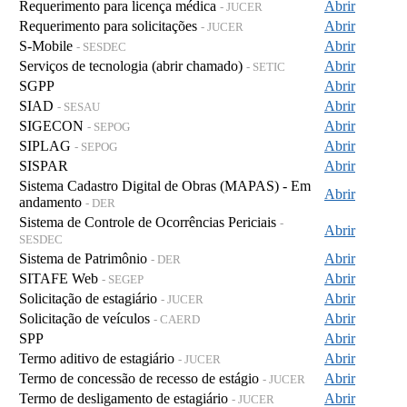
Requerimento para licença médica
Abrir
- JUCER
Requerimento para solicitações
Abrir
- JUCER
S-Mobile
Abrir
- SESDEC
Serviços de tecnologia (abrir chamado)
Abrir
- SETIC
SGPP
Abrir
SIAD
Abrir
- SESAU
SIGECON
Abrir
- SEPOG
SIPLAG
Abrir
- SEPOG
SISPAR
Abrir
Sistema Cadastro Digital de Obras (MAPAS) - Em
Abrir
andamento
- DER
Sistema de Controle de Ocorrências Periciais
-
Abrir
SESDEC
Sistema de Patrimônio
Abrir
- DER
SITAFE Web
Abrir
- SEGEP
Solicitação de estagiário
Abrir
- JUCER
Solicitação de veículos
Abrir
- CAERD
SPP
Abrir
Termo aditivo de estagiário
Abrir
- JUCER
Termo de concessão de recesso de estágio
Abrir
- JUCER
Termo de desligamento de estagiário
Abrir
- JUCER