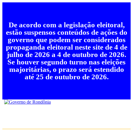
De acordo com a legislação eleitoral,
estão suspensos conteúdos de ações do
governo que podem ser considerados
propaganda eleitoral neste site de 4 de
julho de 2026 a 4 de outubro de 2026.
Se houver segundo turno nas eleições
majoritárias, o prazo será estendido
até 25 de outubro de 2026.