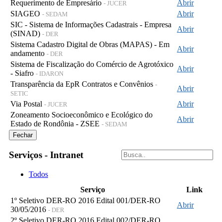
Requerimento de Empresário
Abrir
- JUCER
SIAGEO
Abrir
- SEDAM
SIC - Sistema de Informações Cadastrais - Empresa
Abrir
(SINAD)
- DER
Sistema Cadastro Digital de Obras (MAPAS) - Em
Abrir
andamento
- DER
Sistema de Fiscalização do Comércio de Agrotóxico
Abrir
- Siafro
- IDARON
Transparência da EpR Contratos e Convênios
-
Abrir
SETIC
Via Postal
Abrir
- JUCER
Zoneamento Socioeconômico e Ecológico do
Abrir
Estado de Rondônia - ZSEE
- SEDAM
Fechar
Serviços - Intranet
Todos
Serviço
Link
1º Seletivo DER-RO 2016 Edital 001/DER-RO
Abrir
30/05/2016
- DER
2º Seletivo DER-RO 2016 Edital 002/DER-RO