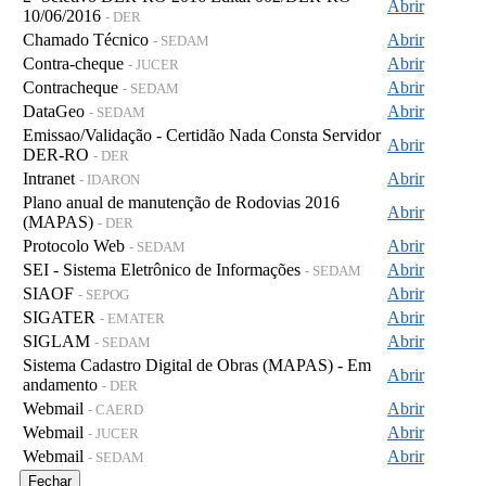
Abrir
10/06/2016
- DER
Chamado Técnico
Abrir
- SEDAM
Contra-cheque
Abrir
- JUCER
Contracheque
Abrir
- SEDAM
DataGeo
Abrir
- SEDAM
Emissao/Validação - Certidão Nada Consta Servidor
Abrir
DER-RO
- DER
Intranet
Abrir
- IDARON
Plano anual de manutenção de Rodovias 2016
Abrir
(MAPAS)
- DER
Protocolo Web
Abrir
- SEDAM
SEI - Sistema Eletrônico de Informações
Abrir
- SEDAM
SIAOF
Abrir
- SEPOG
SIGATER
Abrir
- EMATER
SIGLAM
Abrir
- SEDAM
Sistema Cadastro Digital de Obras (MAPAS) - Em
Abrir
andamento
- DER
Webmail
Abrir
- CAERD
Webmail
Abrir
- JUCER
Webmail
Abrir
- SEDAM
Fechar