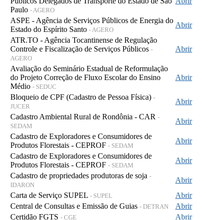
Públicos Delegados de Transporte do Estado de São
Abrir
Paulo
- AGERO
ASPE - Agência de Serviços Públicos de Energia do
Abrir
Estado do Espírito Santo
- AGERO
ATR.TO - Agência Tocantinense de Regulação
Controle e Fiscalização de Serviços Públicos
Abrir
-
AGERO
Avaliação do Seminário Estadual de Reformulação
do Projeto Correção de Fluxo Escolar do Ensino
Abrir
Médio
- SEDUC
Bloqueio de CPF (Cadastro de Pessoa Física)
-
Abrir
JUCER
Cadastro Ambiental Rural de Rondônia - CAR
-
Abrir
SEDAM
Cadastro de Exploradores e Consumidores de
Abrir
Produtos Florestais - CEPROF
- SEDAM
Cadastro de Exploradores e Consumidores de
Abrir
Produtos Florestais - CEPROF
- SEDAM
Cadastro de propriedades produtoras de soja
-
Abrir
IDARON
Carta de Serviço SUPEL
Abrir
- SUPEL
Central de Consultas e Emissão de Guias
Abrir
- DETRAN
Certidão FGTS
Abrir
- CGE