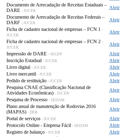
Documento de Arrecadação de Receitas Estaduais –
Abrir
DARE
- JUCER
Documento de Arrecadação de Receitas Federais –
Abrir
DARF
- JUCER
Ficha de cadastro nacional de empresas – FCN 1
-
Abrir
JUCER
Ficha de cadastro nacional de empresas – FCN 2
-
Abrir
JUCER
Impressão de DARE
Abrir
- SEGEP
Inscrição Estadual
Abrir
- JUCER
Livro digital
Abrir
- JUCER
Livro mercantil
Abrir
- JUCER
Pedido de restituição
Abrir
- JUCER
Pesquisa CNAE (Classificação Nacional de
Abrir
Atividades Econômicas)
- JUCER
Pesquisa de Processo
Abrir
- SEDAM
Plano anual de manutenção de Rodovias 2016
Abrir
(MAPAS)
- DER
Portal de serviços
Abrir
- JUCER
Protocolo Online - Empresa Fácil
Abrir
- SEDAM
Registro de balanço
Abrir
- JUCER