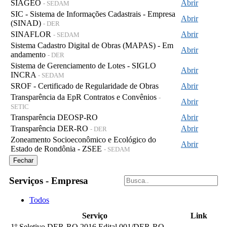
SIAGEO
Abrir
- SEDAM
SIC - Sistema de Informações Cadastrais - Empresa
Abrir
(SINAD)
- DER
SINAFLOR
Abrir
- SEDAM
Sistema Cadastro Digital de Obras (MAPAS) - Em
Abrir
andamento
- DER
Sistema de Gerenciamento de Lotes - SIGLO
Abrir
INCRA
- SEDAM
SROF - Certificado de Regularidade de Obras
Abrir
Transparência da EpR Contratos e Convênios
-
Abrir
SETIC
Transparência DEOSP-RO
Abrir
Transparência DER-RO
Abrir
- DER
Zoneamento Socioeconômico e Ecológico do
Abrir
Estado de Rondônia - ZSEE
- SEDAM
Fechar
Serviços - Empresa
Todos
Serviço
Link
1º Seletivo DER-RO 2016 Edital 001/DER-RO