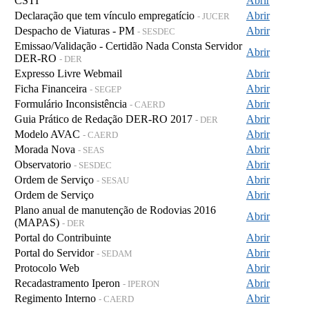
CSTI
Abrir
Declaração que tem vínculo empregatício
Abrir
- JUCER
Despacho de Viaturas - PM
Abrir
- SESDEC
Emissao/Validação - Certidão Nada Consta Servidor
Abrir
DER-RO
- DER
Expresso Livre Webmail
Abrir
Ficha Financeira
Abrir
- SEGEP
Formulário Inconsistência
Abrir
- CAERD
Guia Prático de Redação DER-RO 2017
Abrir
- DER
Modelo AVAC
Abrir
- CAERD
Morada Nova
Abrir
- SEAS
Observatorio
Abrir
- SESDEC
Ordem de Serviço
Abrir
- SESAU
Ordem de Serviço
Abrir
Plano anual de manutenção de Rodovias 2016
Abrir
(MAPAS)
- DER
Portal do Contribuinte
Abrir
Portal do Servidor
Abrir
- SEDAM
Protocolo Web
Abrir
Recadastramento Iperon
Abrir
- IPERON
Regimento Interno
Abrir
- CAERD