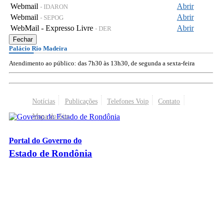
Webmail
Abrir
- IDARON
Webmail
Abrir
- SEPOG
WebMail - Expresso Livre
Abrir
- DER
Fechar
Palácio Rio Madeira
Atendimento ao público: das 7h30 às 13h30, de segunda a sexta-feira
Notícias
Publicações
Telefones Voip
Contato
Mapa do Site
Portal do Governo do
Estado de Rondônia
Palácio Rio Madeira
- Av. Farquar, 2986 - Bairro Pedrinhas
CEP 76.801-470 - Porto Velho, RO
© 2026
Governo do Estado de Rondônia
Todos os Direitos Reservados