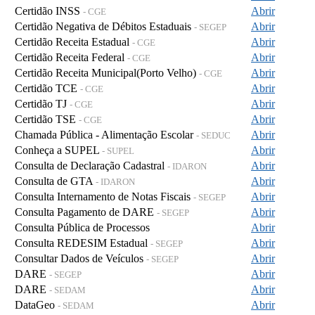
Certidão INSS
Abrir
- CGE
Certidão Negativa de Débitos Estaduais
Abrir
- SEGEP
Certidão Receita Estadual
Abrir
- CGE
Certidão Receita Federal
Abrir
- CGE
Certidão Receita Municipal(Porto Velho)
Abrir
- CGE
Certidão TCE
Abrir
- CGE
Certidão TJ
Abrir
- CGE
Certidão TSE
Abrir
- CGE
Chamada Pública - Alimentação Escolar
Abrir
- SEDUC
Conheça a SUPEL
Abrir
- SUPEL
Consulta de Declaração Cadastral
Abrir
- IDARON
Consulta de GTA
Abrir
- IDARON
Consulta Internamento de Notas Fiscais
Abrir
- SEGEP
Consulta Pagamento de DARE
Abrir
- SEGEP
Consulta Pública de Processos
Abrir
Consulta REDESIM Estadual
Abrir
- SEGEP
Consultar Dados de Veículos
Abrir
- SEGEP
DARE
Abrir
- SEGEP
DARE
Abrir
- SEDAM
DataGeo
Abrir
- SEDAM