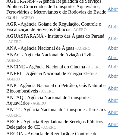
AGETRANSP - Agência Reguladora de Serviços
Públicos Concedidos de Transportes Aquaviários,
Abrir
Ferroviários e Metroviários e de Rodovias do Estado
do RJ
- AGERO
AGR - Agência Goiana de Regulação, Controle e
Abrir
Fiscalização de Serviços Públicos
- AGERO
AGUASPARANÁ - Instituto das Águas do Paraná
Abrir
- AGERO
ANA - Agência Nacional de Águas
Abrir
- AGERO
ANAC - Agência Nacional de Aviação Civil
-
Abrir
AGERO
ANCINE - Agência Nacional do Cinema
Abrir
- AGERO
ANEEL - Agência Nacional de Energia Elétrica
-
Abrir
AGERO
ANP - Agência Nacional do Petróleo, Gás Natural e
Abrir
Biocombustíveis
- AGERO
ANTAQ - Agência Nacional de Transportes
Abrir
Aquaviários
- AGERO
ANTT - Agência Nacional de Transportes Terrestres
Abrir
- AGERO
ARCE - Agência Reguladora de Serviços Públicos
Abrir
Delegados do CE
- AGERO
ARCON - Agência de Regulação e Controle de