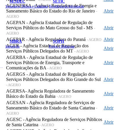
SESDEC
SETIC
AGENERSA - Agência Reguladora de Energia e
Segurança, Defesa e Cidadania
Tecnologia da Informação
Saneamento Básico do Estado do Rio de Janeiro
Abrir
-
AGERO
AGEPAN - Agência Estadual de Regulação de
Serviços Públicos do Mato Grosso do Sul - MS
Abrir
-
AGERO
AGEPAR - Agência Reguladora do Paraná
Abrir
- AGERO
SIBRA
SOPH
AGER - Agência Estadual de Regulação dos
Integração
Portos e Hidrovias
Abrir
Serviços Públicos Delegados do MT
- AGERO
AGERBA - Agência Estadual de Regulação de
Serviços Públicos de Energia, Transporte e
Abrir
 de Gastos Públicos Administrativos
Comunicações da BA
- AGERO
AGERGS - Agência Estadual de Regulação dos
Serviços Públicos Delegados do Rio Grande do Sul
Abrir
- AGERO
AGERSA- Agência Reguladora de Saneamento
Abrir
Básico do Estado da Bahia
- AGERO
AGESAN - Agência Reguladora de Serviços de
Saneamento Básico do Estado de Santa Catarina
Abrir
-
AGERO
AGESC - Agência Reguladora de Serviços Públicos
Abrir
de Santa Catarina
- AGERO