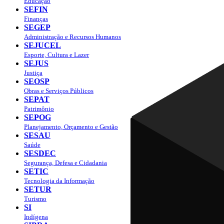
Educação
SEFIN
Finanças
SEGEP
Administração e Recursos Humanos
SEJUCEL
Esporte, Cultura e Lazer
SEJUS
Justiça
SEOSP
Obras e Serviços Públicos
SEPAT
Patrimônio
SEPOG
Planejamento, Orçamento e Gestão
SESAU
Saúde
SESDEC
Segurança, Defesa e Cidadania
SETIC
Tecnologia da Informação
SETUR
Turismo
SI
Indígena