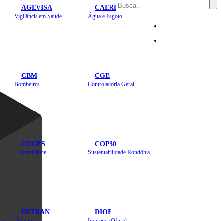
AGEVISA
CAERD
Mapa do Site
Vigilância em Saúde
Água e Esgoto
Sites
CBM
CGE
Bombeiros
Controladoria Geral
COGES
COP30
Contabilidade
Sustentabilidade Rondônia
DETRAN
DIOF
Estradas, Transportes, Serviços Públicos
Trânsito
Imprensa Oficial