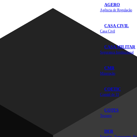
AGERO
Agência de Regulação
CASA CIVIL
Casa Civil
CASA MILITAR
Segurança Institucional
CMR
Mineração
COETIC
Comitê de TI
COTES
Tesouro
DER