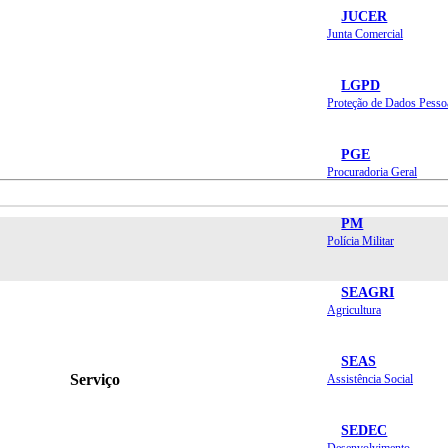
JUCER
Junta Comercial
LGPD
Proteção de Dados Pesso
PGE
Procuradoria Geral
PM
Polícia Militar
SEAGRI
Agricultura
SEAS
Serviço
Assistência Social
SEDEC
Desenvolvimento