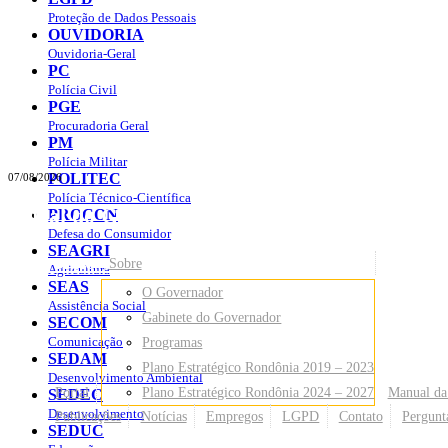
Proteção de Dados Pessoais
OUVIDORIA
Ouvidoria-Geral
PC
Polícia Civil
PGE
Procuradoria Geral
PM
Polícia Militar
POLITEC
07/08/2026
Polícia Técnico-Científica
Portal do Governo do
Estado de Rondônia
PROCON
Defesa do Consumidor
SEAGRI
Governo
de Rondônia
Sobre
Agricultura
SEAS
O Governador
Assistência Social
Gabinete do Governador
SECOM
Comunicação
Programas
SEDAM
Plano Estratégico Rondônia 2019 – 2023
Desenvolvimento Ambiental
Portal
Plano Estratégico Rondônia 2024 – 2027
Manual da
SEDEC
Desenvolvimento
Publicações
Notícias
Empregos
LGPD
Contato
Pergunt
SEDUC