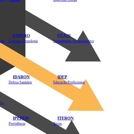
FAPERO
FEASE
Assistência Técnica e Extensão Rural
Ciência e Tecnologia
Atendimento Socioeducativo
IDARON
IDEP
Defesa Sanitária
Educação Profissional
Instituto de Educação em Saúde Pública
IPERON
ITERON
Previdência
Terras