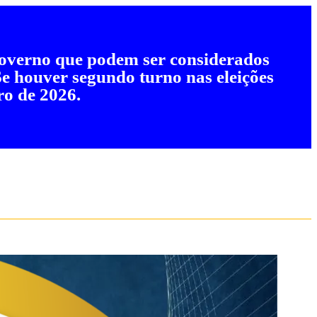
 governo que podem ser considerados
 Se houver segundo turno nas eleições
ro de 2026.