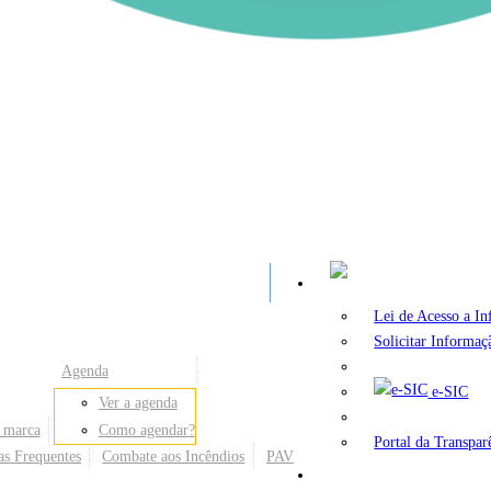
A
Lei de Acesso a I
Solicitar Informaç
Agenda
e-SIC
Ver a agenda
 marca
Como agendar?
Portal da Transpar
as Frequentes
Combate aos Incêndios
PAV
Secretarias e Órgãos