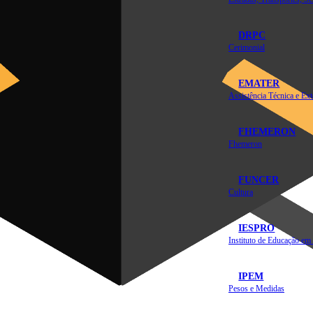
DRPC
Cerimonial
EMATER
FHEMERON
Fhemeron
FUNCER
Cultura
IESPRO
IPEM
Pesos e Medidas