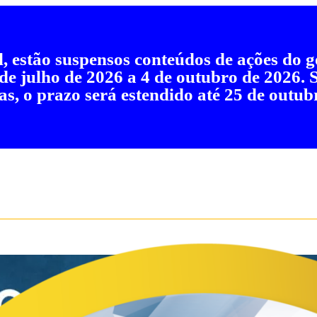
al, estão suspensos conteúdos de ações do
 de julho de 2026 a 4 de outubro de 2026.
as, o prazo será estendido até 25 de outub