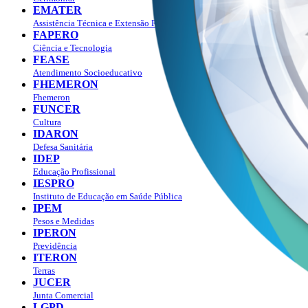
EMATER
Assistência Técnica e Extensão Rural
FAPERO
Ciência e Tecnologia
FEASE
Atendimento Socioeducativo
FHEMERON
Fhemeron
FUNCER
Cultura
IDARON
Defesa Sanitária
IDEP
Educação Profissional
IESPRO
Instituto de Educação em Saúde Pública
IPEM
Pesos e Medidas
IPERON
Previdência
ITERON
Terras
JUCER
Junta Comercial
LGPD