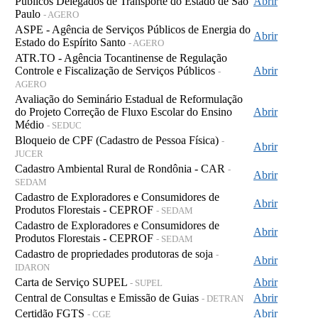
Públicos Delegados de Transporte do Estado de São
Abrir
Paulo
- AGERO
ASPE - Agência de Serviços Públicos de Energia do
Abrir
Estado do Espírito Santo
- AGERO
ATR.TO - Agência Tocantinense de Regulação
Controle e Fiscalização de Serviços Públicos
Abrir
-
AGERO
Avaliação do Seminário Estadual de Reformulação
do Projeto Correção de Fluxo Escolar do Ensino
Abrir
Médio
- SEDUC
Bloqueio de CPF (Cadastro de Pessoa Física)
-
Abrir
JUCER
Cadastro Ambiental Rural de Rondônia - CAR
-
Abrir
SEDAM
Cadastro de Exploradores e Consumidores de
Abrir
Produtos Florestais - CEPROF
- SEDAM
Cadastro de Exploradores e Consumidores de
Abrir
Produtos Florestais - CEPROF
- SEDAM
Cadastro de propriedades produtoras de soja
-
Abrir
IDARON
Carta de Serviço SUPEL
Abrir
- SUPEL
Central de Consultas e Emissão de Guias
Abrir
- DETRAN
Certidão FGTS
Abrir
- CGE