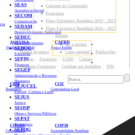
SEAS
Gabinete do Governador
Assistência Social
Programas
SECOM
Plano Estratégico Rondônia 2019 – 2023
Comunicação
cia
SEDAM
Portal
Plano Estratégico Rondônia 2024 – 2027
Desenvolvimento Ambiental
Agenda
SEDEC
AGEVISA
CAERD
Desenvolvimento
Ver a agenda
Mapa do Site
Vigilância em Saúde
SEDUC
Água e Esgoto
Manual da marca
Como agendar?
Publicações
Educação
SEFIN
Notícias
Empregos
LGPD
Contato
Sites
Finanças
Perguntas Frequentes
Combate aos Incêndios
PAV
SEGEP
Administração e Recursos
Humanos
CBM
CGE
SEJUCEL
Bombeiros
Controladoria Geral
Esporte, Cultura e Lazer
SEJUS
Justiça
SEOSP
Obras e Serviços Públicos
SEPAT
Patrimônio
COGES
COP30
SEPOG
Contabilidade
Sustentabilidade Rondônia