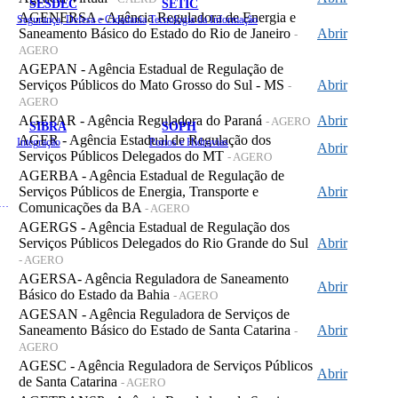
SESDEC
SETIC
AGENERSA - Agência Reguladora de Energia e
Segurança, Defesa e Cidadania
Tecnologia da Informação
Saneamento Básico do Estado do Rio de Janeiro
Abrir
-
AGERO
AGEPAN - Agência Estadual de Regulação de
Serviços Públicos do Mato Grosso do Sul - MS
Abrir
-
AGERO
AGEPAR - Agência Reguladora do Paraná
Abrir
- AGERO
SIBRA
SOPH
AGER - Agência Estadual de Regulação dos
Integração
Portos e Hidrovias
Abrir
Serviços Públicos Delegados do MT
- AGERO
AGERBA - Agência Estadual de Regulação de
Serviços Públicos de Energia, Transporte e
Abrir
 de Gastos Públicos Administrativos
Comunicações da BA
- AGERO
AGERGS - Agência Estadual de Regulação dos
Serviços Públicos Delegados do Rio Grande do Sul
Abrir
- AGERO
AGERSA- Agência Reguladora de Saneamento
Abrir
Básico do Estado da Bahia
- AGERO
AGESAN - Agência Reguladora de Serviços de
Saneamento Básico do Estado de Santa Catarina
Abrir
-
AGERO
AGESC - Agência Reguladora de Serviços Públicos
Abrir
de Santa Catarina
- AGERO