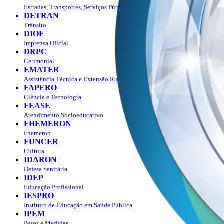
Estradas, Transportes, Serviços Públicos
DETRAN
Trânsito
DIOF
Imprensa Oficial
DRPC
Cerimonial
EMATER
Assistência Técnica e Extensão Rural
FAPERO
Ciência e Tecnologia
FEASE
Atendimento Socioeducativo
FHEMERON
Fhemeron
FUNCER
Cultura
IDARON
Defesa Sanitária
IDEP
Educação Profissional
IESPRO
Instituto de Educação em Saúde Pública
IPEM
Pesos e Medidas