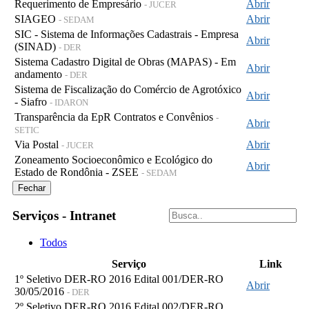
Requerimento de Empresário
Abrir
- JUCER
SIAGEO
Abrir
- SEDAM
SIC - Sistema de Informações Cadastrais - Empresa
Abrir
(SINAD)
- DER
Sistema Cadastro Digital de Obras (MAPAS) - Em
Abrir
andamento
- DER
Sistema de Fiscalização do Comércio de Agrotóxico
Abrir
- Siafro
- IDARON
Transparência da EpR Contratos e Convênios
-
Abrir
SETIC
Via Postal
Abrir
- JUCER
Zoneamento Socioeconômico e Ecológico do
Abrir
Estado de Rondônia - ZSEE
- SEDAM
Fechar
Serviços - Intranet
Todos
Serviço
Link
1º Seletivo DER-RO 2016 Edital 001/DER-RO
Abrir
30/05/2016
- DER
2º Seletivo DER-RO 2016 Edital 002/DER-RO