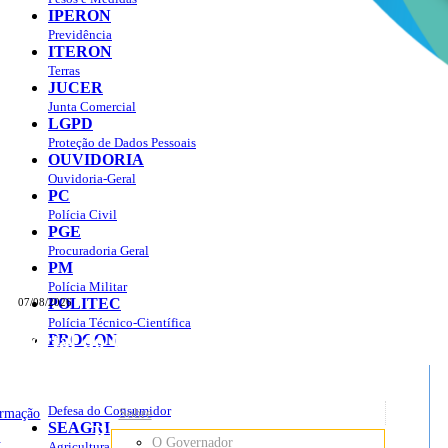
IPERON
Previdência
ITERON
Terras
JUCER
Junta Comercial
LGPD
Proteção de Dados Pessoais
OUVIDORIA
Ouvidoria-Geral
PC
Polícia Civil
PGE
Procuradoria Geral
PM
Polícia Militar
POLITEC
07/08/2026
Polícia Técnico-Científica
Portal do Governo do
Estado de Rondônia
PROCON
sso à Informação
Governo
de
Defesa do Consumidor
ormação
Sobre
SEAGRI
Rondônia
o
O Governador
Agricultura