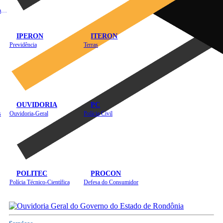
Instituto de Educação em Saúde Pública
IPERON
ITERON
Previdência
Terras
OUVIDORIA
PC
s
Ouvidoria-Geral
Polícia Civil
POLITEC
PROCON
Polícia Técnico-Científica
Defesa do Consumidor