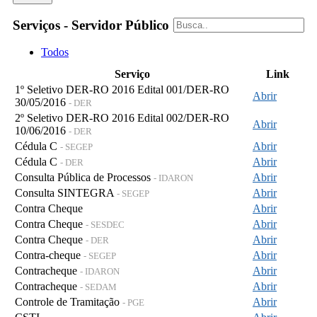
Serviços - Servidor Público
Todos
Serviço
Link
1º Seletivo DER-RO 2016 Edital 001/DER-RO
Abrir
30/05/2016
- DER
2º Seletivo DER-RO 2016 Edital 002/DER-RO
Abrir
10/06/2016
- DER
Cédula C
Abrir
- SEGEP
Cédula C
Abrir
- DER
Consulta Pública de Processos
Abrir
- IDARON
Consulta SINTEGRA
Abrir
- SEGEP
Contra Cheque
Abrir
Contra Cheque
Abrir
- SESDEC
Contra Cheque
Abrir
- DER
Contra-cheque
Abrir
- SEGEP
Contracheque
Abrir
- IDARON
Contracheque
Abrir
- SEDAM
Controle de Tramitação
Abrir
- PGE