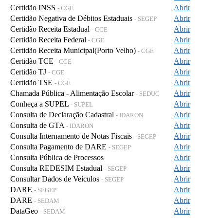
Certidão INSS
Abrir
- CGE
Certidão Negativa de Débitos Estaduais
Abrir
- SEGEP
Certidão Receita Estadual
Abrir
- CGE
Certidão Receita Federal
Abrir
- CGE
Certidão Receita Municipal(Porto Velho)
Abrir
- CGE
Certidão TCE
Abrir
- CGE
Certidão TJ
Abrir
- CGE
Certidão TSE
Abrir
- CGE
Chamada Pública - Alimentação Escolar
Abrir
- SEDUC
Conheça a SUPEL
Abrir
- SUPEL
Consulta de Declaração Cadastral
Abrir
- IDARON
Consulta de GTA
Abrir
- IDARON
Consulta Internamento de Notas Fiscais
Abrir
- SEGEP
Consulta Pagamento de DARE
Abrir
- SEGEP
Consulta Pública de Processos
Abrir
Consulta REDESIM Estadual
Abrir
- SEGEP
Consultar Dados de Veículos
Abrir
- SEGEP
DARE
Abrir
- SEGEP
DARE
Abrir
- SEDAM
DataGeo
Abrir
- SEDAM