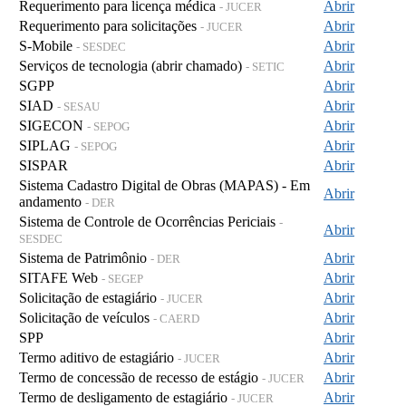
Requerimento para licença médica
Abrir
- JUCER
Requerimento para solicitações
Abrir
- JUCER
S-Mobile
Abrir
- SESDEC
Serviços de tecnologia (abrir chamado)
Abrir
- SETIC
SGPP
Abrir
SIAD
Abrir
- SESAU
SIGECON
Abrir
- SEPOG
SIPLAG
Abrir
- SEPOG
SISPAR
Abrir
Sistema Cadastro Digital de Obras (MAPAS) - Em
Abrir
andamento
- DER
Sistema de Controle de Ocorrências Periciais
-
Abrir
SESDEC
Sistema de Patrimônio
Abrir
- DER
SITAFE Web
Abrir
- SEGEP
Solicitação de estagiário
Abrir
- JUCER
Solicitação de veículos
Abrir
- CAERD
SPP
Abrir
Termo aditivo de estagiário
Abrir
- JUCER
Termo de concessão de recesso de estágio
Abrir
- JUCER
Termo de desligamento de estagiário
Abrir
- JUCER