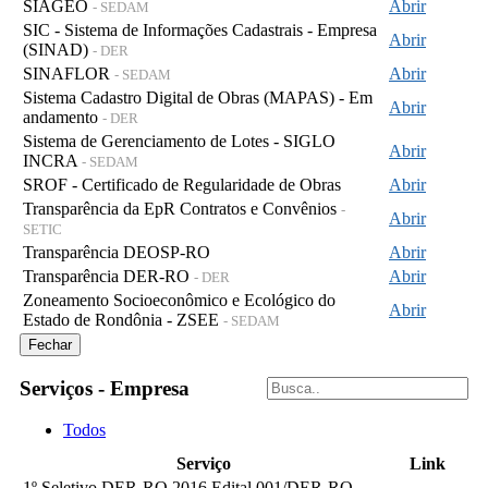
SIAGEO
Abrir
- SEDAM
SIC - Sistema de Informações Cadastrais - Empresa
Abrir
(SINAD)
- DER
SINAFLOR
Abrir
- SEDAM
Sistema Cadastro Digital de Obras (MAPAS) - Em
Abrir
andamento
- DER
Sistema de Gerenciamento de Lotes - SIGLO
Abrir
INCRA
- SEDAM
SROF - Certificado de Regularidade de Obras
Abrir
Transparência da EpR Contratos e Convênios
-
Abrir
SETIC
Transparência DEOSP-RO
Abrir
Transparência DER-RO
Abrir
- DER
Zoneamento Socioeconômico e Ecológico do
Abrir
Estado de Rondônia - ZSEE
- SEDAM
Fechar
Serviços - Empresa
Todos
Serviço
Link
1º Seletivo DER-RO 2016 Edital 001/DER-RO