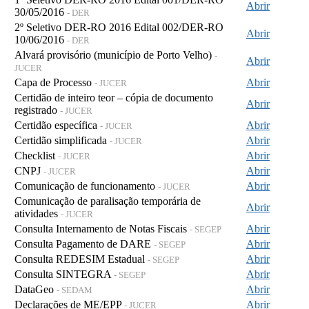
Abrir
30/05/2016
- DER
2º Seletivo DER-RO 2016 Edital 002/DER-RO
Abrir
10/06/2016
- DER
Alvará provisório (município de Porto Velho)
-
Abrir
JUCER
Capa de Processo
Abrir
- JUCER
Certidão de inteiro teor – cópia de documento
Abrir
registrado
- JUCER
Certidão específica
Abrir
- JUCER
Certidão simplificada
Abrir
- JUCER
Checklist
Abrir
- JUCER
CNPJ
Abrir
- JUCER
Comunicação de funcionamento
Abrir
- JUCER
Comunicação de paralisação temporária de
Abrir
atividades
- JUCER
Consulta Internamento de Notas Fiscais
Abrir
- SEGEP
Consulta Pagamento de DARE
Abrir
- SEGEP
Consulta REDESIM Estadual
Abrir
- SEGEP
Consulta SINTEGRA
Abrir
- SEGEP
DataGeo
Abrir
- SEDAM
Declarações de ME/EPP
Abrir
- JUCER