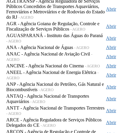
AGETRANSP - Agência Reguladora de Serviços
Públicos Concedidos de Transportes Aquaviários,
Abrir
Ferroviários e Metroviários e de Rodovias do Estado
do RJ
- AGERO
AGR - Agência Goiana de Regulação, Controle e
Abrir
Fiscalização de Serviços Públicos
- AGERO
AGUASPARANÁ - Instituto das Águas do Paraná
Abrir
- AGERO
ANA - Agência Nacional de Águas
Abrir
- AGERO
ANAC - Agência Nacional de Aviação Civil
-
Abrir
AGERO
ANCINE - Agência Nacional do Cinema
Abrir
- AGERO
ANEEL - Agência Nacional de Energia Elétrica
-
Abrir
AGERO
ANP - Agência Nacional do Petróleo, Gás Natural e
Abrir
Biocombustíveis
- AGERO
ANTAQ - Agência Nacional de Transportes
Abrir
Aquaviários
- AGERO
ANTT - Agência Nacional de Transportes Terrestres
Abrir
- AGERO
ARCE - Agência Reguladora de Serviços Públicos
Abrir
Delegados do CE
- AGERO
ARCON - Agência de Regulação e Controle de