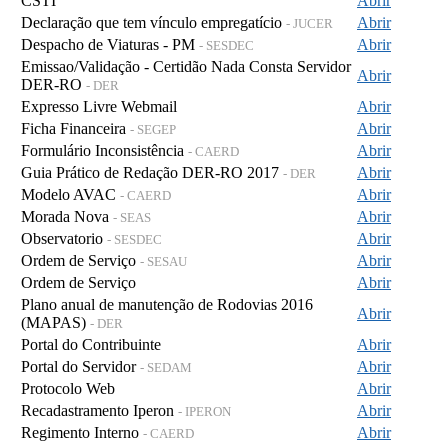
CSTI
Abrir
Declaração que tem vínculo empregatício
Abrir
- JUCER
Despacho de Viaturas - PM
Abrir
- SESDEC
Emissao/Validação - Certidão Nada Consta Servidor
Abrir
DER-RO
- DER
Expresso Livre Webmail
Abrir
Ficha Financeira
Abrir
- SEGEP
Formulário Inconsistência
Abrir
- CAERD
Guia Prático de Redação DER-RO 2017
Abrir
- DER
Modelo AVAC
Abrir
- CAERD
Morada Nova
Abrir
- SEAS
Observatorio
Abrir
- SESDEC
Ordem de Serviço
Abrir
- SESAU
Ordem de Serviço
Abrir
Plano anual de manutenção de Rodovias 2016
Abrir
(MAPAS)
- DER
Portal do Contribuinte
Abrir
Portal do Servidor
Abrir
- SEDAM
Protocolo Web
Abrir
Recadastramento Iperon
Abrir
- IPERON
Regimento Interno
Abrir
- CAERD