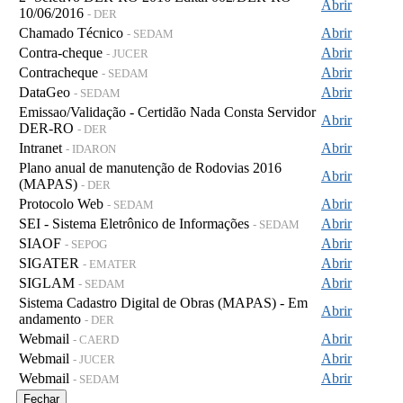
Abrir
10/06/2016
- DER
Chamado Técnico
Abrir
- SEDAM
Contra-cheque
Abrir
- JUCER
Contracheque
Abrir
- SEDAM
DataGeo
Abrir
- SEDAM
Emissao/Validação - Certidão Nada Consta Servidor
Abrir
DER-RO
- DER
Intranet
Abrir
- IDARON
Plano anual de manutenção de Rodovias 2016
Abrir
(MAPAS)
- DER
Protocolo Web
Abrir
- SEDAM
SEI - Sistema Eletrônico de Informações
Abrir
- SEDAM
SIAOF
Abrir
- SEPOG
SIGATER
Abrir
- EMATER
SIGLAM
Abrir
- SEDAM
Sistema Cadastro Digital de Obras (MAPAS) - Em
Abrir
andamento
- DER
Webmail
Abrir
- CAERD
Webmail
Abrir
- JUCER
Webmail
Abrir
- SEDAM
Fechar