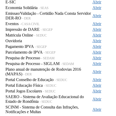
E-SIC
Abrir
Economia Solidária
Abrir
- SEAS
Emissao/Validação - Certidão Nada Consta Servidor
Abrir
DER-RO
- DER
Eventos
Abrir
- CASA CIVIL
Impressão de DARE
Abrir
- SEGEP
Matricula Online
Abrir
- SEDUC
Ouvidoria
Abrir
Pagamento IPVA
Abrir
- SEGEP
Parcelamento de IPVA
Abrir
- SEGEP
Pesquisa de Processo
Abrir
- SEDAM
Pesquisa de Processo - SIGLAM
Abrir
- SEDAM
Plano anual de manutenção de Rodovias 2016
Abrir
(MAPAS)
- DER
Portal Conselho de Educação
Abrir
- SEDUC
Portal Educação Física
Abrir
- SEDUC
Portal Jogos Escolares
Abrir
- SEDUC
SAERO - Sistema de Avaliação Educacional do
Abrir
Estado de Rondônia
- SEDUC
SCINM - Sistema de Consulta das Infrações,
Abrir
Notificações e Multas