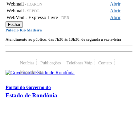
Webmail
Abrir
- IDARON
Webmail
Abrir
- SEPOG
WebMail - Expresso Livre
Abrir
- DER
Fechar
Palácio Rio Madeira
Atendimento ao público: das 7h30 às 13h30, de segunda a sexta-feira
Notícias
Publicações
Telefones Voip
Contato
Mapa do Site
Portal do Governo do
Estado de Rondônia
Palácio Rio Madeira
- Av. Farquar, 2986 - Bairro Pedrinhas
CEP 76.801-470 - Porto Velho, RO
© 2026
Governo do Estado de Rondônia
Todos os Direitos Reservados