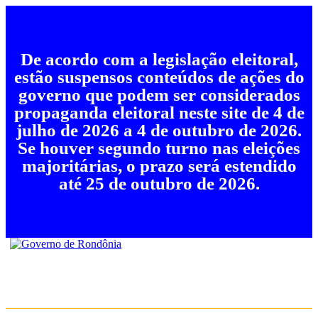
De acordo com a legislação eleitoral,
estão suspensos conteúdos de ações do
governo que podem ser considerados
propaganda eleitoral neste site de 4 de
julho de 2026 a 4 de outubro de 2026.
Se houver segundo turno nas eleições
majoritárias, o prazo será estendido
até 25 de outubro de 2026.