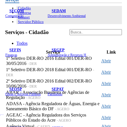
Serviços
Cidadão
SECOM
SEDAM
Empresa
Comunicação
Desenvolvimento Ambiental
Intranet
Servidor Público
Serviços - Cidadão
Todos
SEFIN
SEGEP
Serviço
Link
Finanças
Administração e Recursos Humanos
1º Seletivo DER-RO 2016 Edital 001/DER-RO
Abrir
30/05/2016
- DER
1º Seletivo DER-RO 2018 Edital 001/DER-RO
-
Abrir
DER
2º Seletivo DER-RO 2016 Edital 002/DER-RO
Abrir
10/06/2016
- DER
SEOSP
SEPAT
ABAR - Associação Brasileira de Agências de
Obras e Serviços Públicos
Patrimônio
Abrir
Regulação
- AGERO
ADASA - Agência Reguladora de Águas, Energia e
Abrir
Saneamento Básico do DF
- AGERO
Planejamento, Orçamento e Gestão
AGEAC - Agência Reguladora dos Serviços
Abrir
Públicos do Estado do Acre
- AGERO
Agência Virtual
Abrir
- CAERD