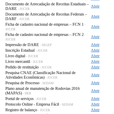
Documento de Arrecadação de Receitas Estaduais –
Abrir
DARE
- JUCER
Documento de Arrecadação de Receitas Federais –
Abrir
DARF
- JUCER
Ficha de cadastro nacional de empresas – FCN 1
-
Abrir
JUCER
Ficha de cadastro nacional de empresas – FCN 2
-
Abrir
JUCER
Impressão de DARE
Abrir
- SEGEP
Inscrição Estadual
Abrir
- JUCER
Livro digital
Abrir
- JUCER
Livro mercantil
Abrir
- JUCER
Pedido de restituição
Abrir
- JUCER
Pesquisa CNAE (Classificação Nacional de
Abrir
Atividades Econômicas)
- JUCER
Pesquisa de Processo
Abrir
- SEDAM
Plano anual de manutenção de Rodovias 2016
Abrir
(MAPAS)
- DER
Portal de serviços
Abrir
- JUCER
Protocolo Online - Empresa Fácil
Abrir
- SEDAM
Registro de balanço
Abrir
- JUCER