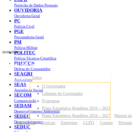
Proteção de Dados Pessoais
OUVIDORIA
Ouvidoria-Geral
PC
Polícia Civil
PGE
Procuradoria Geral
PM
Polícia Militar
POLITEC
06/08/2026
Polícia Técnico-Científica
Portal do Governo do
Estado de Rondônia
PROCON
Defesa do Consumidor
SEAGRI
Governo
de Rondônia
Sobre
Agricultura
SEAS
O Governador
Assistência Social
Gabinete do Governador
SECOM
Comunicação
Programas
SEDAM
Plano Estratégico Rondônia 2019 – 2023
Desenvolvimento Ambiental
Portal
Plano Estratégico Rondônia 2024 – 2027
Manual da
SEDEC
Desenvolvimento
Publicações
Notícias
Empregos
LGPD
Contato
Pergunt
SEDUC