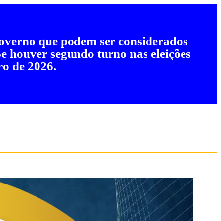
 governo que podem ser considerados
 Se houver segundo turno nas eleições
ro de 2026.