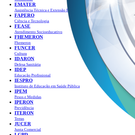
EMATER
Assistência Técnica e Extensão Rural
FAPERO
Ciência e Tecnologia
FEASE
Atendimento Socioeducativo
FHEMERON
Fhemeron
FUNCER
Cultura
IDARON
Defesa Sanitária
IDEP
Educação Profissional
IESPRO
Instituto de Educação em Saúde Pública
IPEM
Pesos e Medidas
IPERON
Previdência
ITERON
Terras
JUCER
Junta Comercial
LGPD