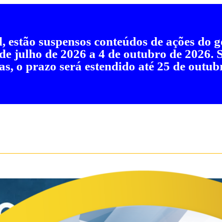
al, estão suspensos conteúdos de ações do
 de julho de 2026 a 4 de outubro de 2026.
as, o prazo será estendido até 25 de outub