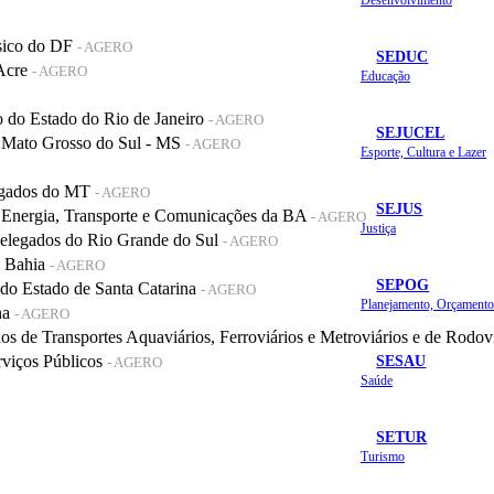
sico do DF
- AGERO
SEDUC
 Acre
- AGERO
Educação
do Estado do Rio de Janeiro
- AGERO
SEJUCEL
 Mato Grosso do Sul - MS
- AGERO
Esporte, Cultura e Lazer
legados do MT
- AGERO
SEJUS
 Energia, Transporte e Comunicações da BA
- AGERO
Justiça
elegados do Rio Grande do Sul
- AGERO
a Bahia
- AGERO
SEPOG
o Estado de Santa Catarina
- AGERO
na
- AGERO
de Transportes Aquaviários, Ferroviários e Metroviários e de Rodov
SESAU
rviços Públicos
- AGERO
Saúde
SETUR
Turismo