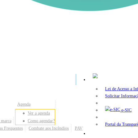
A
Lei de Acesso a I
Solicitar Informaç
Agenda
e-SIC
Ver a agenda
 marca
Como agendar?
Portal da Transpar
as Frequentes
Combate aos Incêndios
PAV
Secretarias e Órgãos