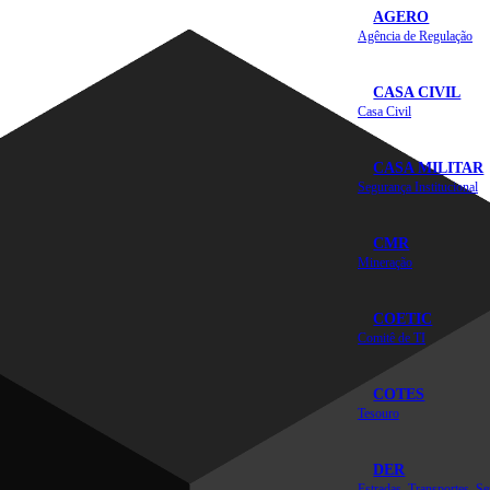
AGERO
Agência de Regulação
CASA CIVIL
Casa Civil
CASA MILITAR
Segurança Institucional
CMR
Mineração
COETIC
Comitê de TI
COTES
Tesouro
DER