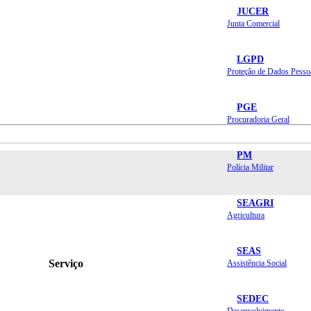
JUCER
Junta Comercial
LGPD
Proteção de Dados Pesso
PGE
Procuradoria Geral
PM
Polícia Militar
SEAGRI
Agricultura
SEAS
Serviço
Assistência Social
SEDEC
Desenvolvimento