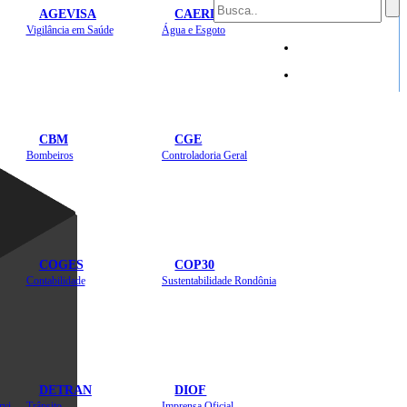
AGEVISA
CAERD
Mapa do Site
Vigilância em Saúde
Água e Esgoto
Sites
CBM
CGE
Bombeiros
Controladoria Geral
COGES
COP30
Contabilidade
Sustentabilidade Rondônia
DETRAN
DIOF
Estradas, Transportes, Serviços Públicos
Trânsito
Imprensa Oficial