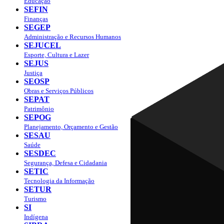
Educação
SEFIN
Finanças
SEGEP
Administração e Recursos Humanos
SEJUCEL
Esporte, Cultura e Lazer
SEJUS
Justiça
SEOSP
Obras e Serviços Públicos
SEPAT
Patrimônio
SEPOG
Planejamento, Orçamento e Gestão
SESAU
Saúde
SESDEC
Segurança, Defesa e Cidadania
SETIC
Tecnologia da Informação
SETUR
Turismo
SI
Indígena