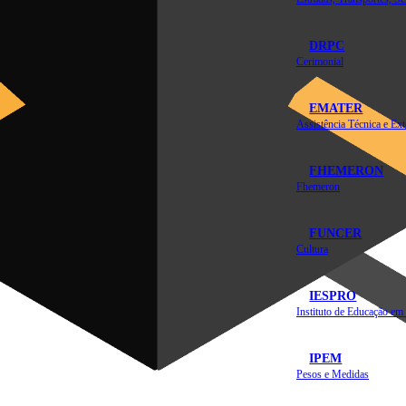
DRPC
Cerimonial
EMATER
FHEMERON
Fhemeron
FUNCER
Cultura
IESPRO
IPEM
Pesos e Medidas