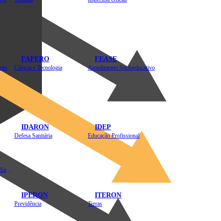
FAPERO
FEASE
Assistência Técnica e Extensão Rural
Ciência e Tecnologia
Atendimento Socioeducativo
IDARON
IDEP
Defesa Sanitária
Educação Profissional
Instituto de Educação em Saúde Pública
IPERON
ITERON
Previdência
Terras