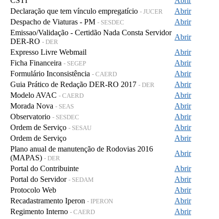
CSTI
Abrir
Declaração que tem vínculo empregatício
Abrir
- JUCER
Despacho de Viaturas - PM
Abrir
- SESDEC
Emissao/Validação - Certidão Nada Consta Servidor
Abrir
DER-RO
- DER
Expresso Livre Webmail
Abrir
Ficha Financeira
Abrir
- SEGEP
Formulário Inconsistência
Abrir
- CAERD
Guia Prático de Redação DER-RO 2017
Abrir
- DER
Modelo AVAC
Abrir
- CAERD
Morada Nova
Abrir
- SEAS
Observatorio
Abrir
- SESDEC
Ordem de Serviço
Abrir
- SESAU
Ordem de Serviço
Abrir
Plano anual de manutenção de Rodovias 2016
Abrir
(MAPAS)
- DER
Portal do Contribuinte
Abrir
Portal do Servidor
Abrir
- SEDAM
Protocolo Web
Abrir
Recadastramento Iperon
Abrir
- IPERON
Regimento Interno
Abrir
- CAERD