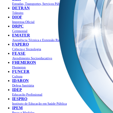
Estradas, Transportes, Serviços Públicos
DETRAN
Trânsito
DIOF
Imprensa Oficial
DRPC
Cerimonial
EMATER
Assistência Técnica e Extensão Rural
FAPERO
Ciência e Tecnologia
FEASE
Atendimento Socioeducativo
FHEMERON
Fhemeron
FUNCER
Cultura
IDARON
Defesa Sanitária
IDEP
Educação Profissional
IESPRO
Instituto de Educação em Saúde Pública
IPEM
Pesos e Medidas