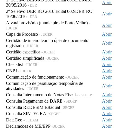
Abrir
30/05/2016
- DER
2º Seletivo DER-RO 2016 Edital 002/DER-RO
Abrir
10/06/2016
- DER
Alvará provisório (município de Porto Velho)
-
Abrir
JUCER
Capa de Processo
Abrir
- JUCER
Certidão de inteiro teor – cópia de documento
Abrir
registrado
- JUCER
Certidão específica
Abrir
- JUCER
Certidão simplificada
Abrir
- JUCER
Checklist
Abrir
- JUCER
CNPJ
Abrir
- JUCER
Comunicação de funcionamento
Abrir
- JUCER
Comunicação de paralisação temporária de
Abrir
atividades
- JUCER
Consulta Internamento de Notas Fiscais
Abrir
- SEGEP
Consulta Pagamento de DARE
Abrir
- SEGEP
Consulta REDESIM Estadual
Abrir
- SEGEP
Consulta SINTEGRA
Abrir
- SEGEP
DataGeo
Abrir
- SEDAM
Declarações de ME/EPP
Abrir
- JUCER