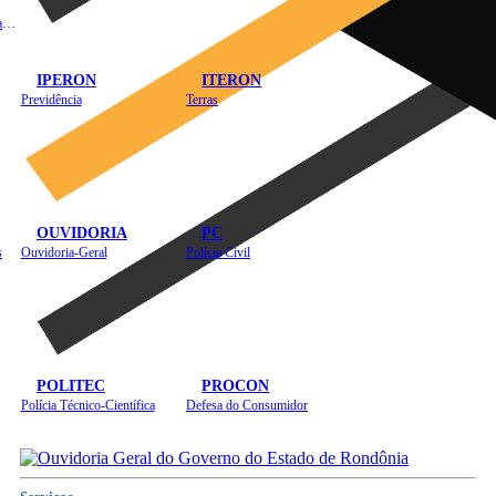
Instituto de Educação em Saúde Pública
IPERON
ITERON
Previdência
Terras
OUVIDORIA
PC
s
Ouvidoria-Geral
Polícia Civil
POLITEC
PROCON
Polícia Técnico-Científica
Defesa do Consumidor