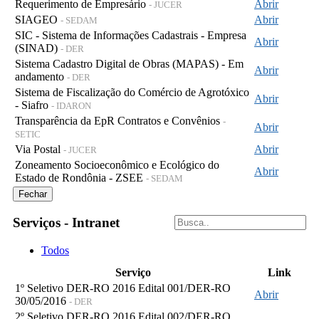
Requerimento de Empresário
Abrir
- JUCER
SIAGEO
Abrir
- SEDAM
SIC - Sistema de Informações Cadastrais - Empresa
Abrir
(SINAD)
- DER
Sistema Cadastro Digital de Obras (MAPAS) - Em
Abrir
andamento
- DER
Sistema de Fiscalização do Comércio de Agrotóxico
Abrir
- Siafro
- IDARON
Transparência da EpR Contratos e Convênios
-
Abrir
SETIC
Via Postal
Abrir
- JUCER
Zoneamento Socioeconômico e Ecológico do
Abrir
Estado de Rondônia - ZSEE
- SEDAM
Fechar
Serviços - Intranet
Todos
Serviço
Link
1º Seletivo DER-RO 2016 Edital 001/DER-RO
Abrir
30/05/2016
- DER
2º Seletivo DER-RO 2016 Edital 002/DER-RO