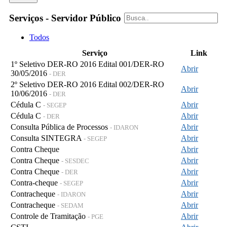
Serviços - Servidor Público
Todos
Serviço
Link
1º Seletivo DER-RO 2016 Edital 001/DER-RO
Abrir
30/05/2016
- DER
2º Seletivo DER-RO 2016 Edital 002/DER-RO
Abrir
10/06/2016
- DER
Cédula C
Abrir
- SEGEP
Cédula C
Abrir
- DER
Consulta Pública de Processos
Abrir
- IDARON
Consulta SINTEGRA
Abrir
- SEGEP
Contra Cheque
Abrir
Contra Cheque
Abrir
- SESDEC
Contra Cheque
Abrir
- DER
Contra-cheque
Abrir
- SEGEP
Contracheque
Abrir
- IDARON
Contracheque
Abrir
- SEDAM
Controle de Tramitação
Abrir
- PGE