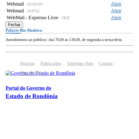
Webmail
Abrir
- IDARON
Webmail
Abrir
- SEPOG
WebMail - Expresso Livre
Abrir
- DER
Fechar
Palácio Rio Madeira
Atendimento ao público: das 7h30 às 13h30, de segunda a sexta-feira
Notícias
Publicações
Telefones Voip
Contato
Mapa do Site
Portal do Governo do
Estado de Rondônia
Palácio Rio Madeira
- Av. Farquar, 2986 - Bairro Pedrinhas
CEP 76.801-470 - Porto Velho, RO
© 2026
Governo do Estado de Rondônia
Todos os Direitos Reservados