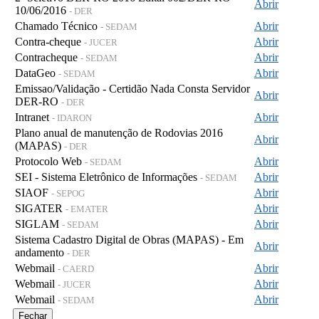
Abrir
10/06/2016
- DER
Chamado Técnico
Abrir
- SEDAM
Contra-cheque
Abrir
- JUCER
Contracheque
Abrir
- SEDAM
DataGeo
Abrir
- SEDAM
Emissao/Validação - Certidão Nada Consta Servidor
Abrir
DER-RO
- DER
Intranet
Abrir
- IDARON
Plano anual de manutenção de Rodovias 2016
Abrir
(MAPAS)
- DER
Protocolo Web
Abrir
- SEDAM
SEI - Sistema Eletrônico de Informações
Abrir
- SEDAM
SIAOF
Abrir
- SEPOG
SIGATER
Abrir
- EMATER
SIGLAM
Abrir
- SEDAM
Sistema Cadastro Digital de Obras (MAPAS) - Em
Abrir
andamento
- DER
Webmail
Abrir
- CAERD
Webmail
Abrir
- JUCER
Webmail
Abrir
- SEDAM
Fechar