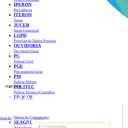
IPERON
Previdência
ITERON
Terras
JUCER
Junta Comercial
LGPD
Proteção de Dados Pessoais
OUVIDORIA
Ouvidoria-Geral
PC
Polícia Civil
PGE
Procuradoria Geral
PM
Polícia Militar
POLITEC
08/08/2026
Polícia Técnico-Científica
Portal do Governo do
Estado de Rondônia
PROCON
sso à Informação
Governo
de
Defesa do Consumidor
ormação
Sobre
SEAGRI
Rondônia
o
O Governador
Agricultura