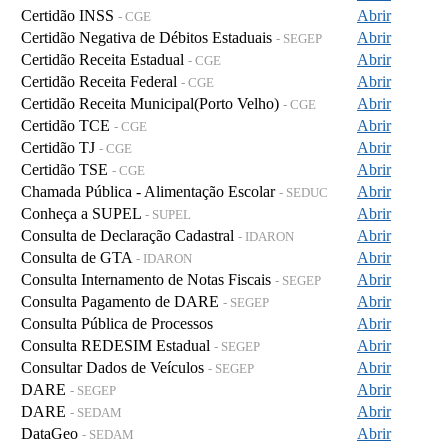
Certidão INSS
Abrir
- CGE
Certidão Negativa de Débitos Estaduais
Abrir
- SEGEP
Certidão Receita Estadual
Abrir
- CGE
Certidão Receita Federal
Abrir
- CGE
Certidão Receita Municipal(Porto Velho)
Abrir
- CGE
Certidão TCE
Abrir
- CGE
Certidão TJ
Abrir
- CGE
Certidão TSE
Abrir
- CGE
Chamada Pública - Alimentação Escolar
Abrir
- SEDUC
Conheça a SUPEL
Abrir
- SUPEL
Consulta de Declaração Cadastral
Abrir
- IDARON
Consulta de GTA
Abrir
- IDARON
Consulta Internamento de Notas Fiscais
Abrir
- SEGEP
Consulta Pagamento de DARE
Abrir
- SEGEP
Consulta Pública de Processos
Abrir
Consulta REDESIM Estadual
Abrir
- SEGEP
Consultar Dados de Veículos
Abrir
- SEGEP
DARE
Abrir
- SEGEP
DARE
Abrir
- SEDAM
DataGeo
Abrir
- SEDAM