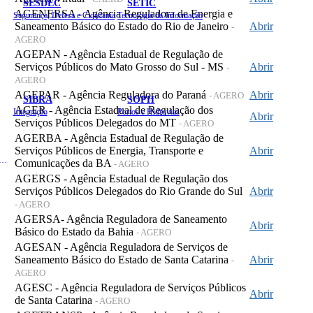
SESDEC
SETIC
AGENERSA - Agência Reguladora de Energia e
Segurança, Defesa e Cidadania
Tecnologia da Informação
Saneamento Básico do Estado do Rio de Janeiro
Abrir
-
AGERO
AGEPAN - Agência Estadual de Regulação de
Serviços Públicos do Mato Grosso do Sul - MS
Abrir
-
AGERO
AGEPAR - Agência Reguladora do Paraná
Abrir
- AGERO
SIBRA
SOPH
AGER - Agência Estadual de Regulação dos
Integração
Portos e Hidrovias
Abrir
Serviços Públicos Delegados do MT
- AGERO
AGERBA - Agência Estadual de Regulação de
Serviços Públicos de Energia, Transporte e
Abrir
 de Gastos Públicos Administrativos
Comunicações da BA
- AGERO
AGERGS - Agência Estadual de Regulação dos
Serviços Públicos Delegados do Rio Grande do Sul
Abrir
- AGERO
AGERSA- Agência Reguladora de Saneamento
Abrir
Básico do Estado da Bahia
- AGERO
AGESAN - Agência Reguladora de Serviços de
Saneamento Básico do Estado de Santa Catarina
Abrir
-
AGERO
AGESC - Agência Reguladora de Serviços Públicos
Abrir
de Santa Catarina
- AGERO