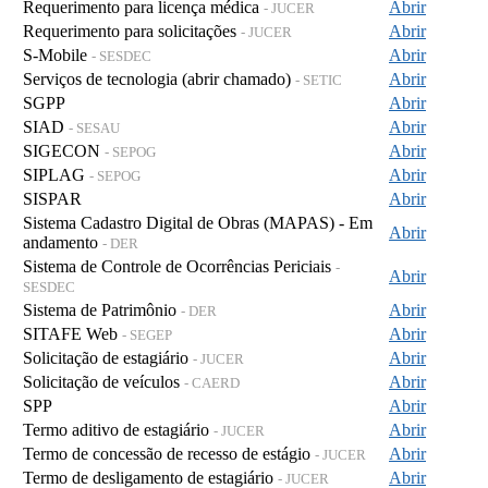
Requerimento para licença médica
Abrir
- JUCER
Requerimento para solicitações
Abrir
- JUCER
S-Mobile
Abrir
- SESDEC
Serviços de tecnologia (abrir chamado)
Abrir
- SETIC
SGPP
Abrir
SIAD
Abrir
- SESAU
SIGECON
Abrir
- SEPOG
SIPLAG
Abrir
- SEPOG
SISPAR
Abrir
Sistema Cadastro Digital de Obras (MAPAS) - Em
Abrir
andamento
- DER
Sistema de Controle de Ocorrências Periciais
-
Abrir
SESDEC
Sistema de Patrimônio
Abrir
- DER
SITAFE Web
Abrir
- SEGEP
Solicitação de estagiário
Abrir
- JUCER
Solicitação de veículos
Abrir
- CAERD
SPP
Abrir
Termo aditivo de estagiário
Abrir
- JUCER
Termo de concessão de recesso de estágio
Abrir
- JUCER
Termo de desligamento de estagiário
Abrir
- JUCER