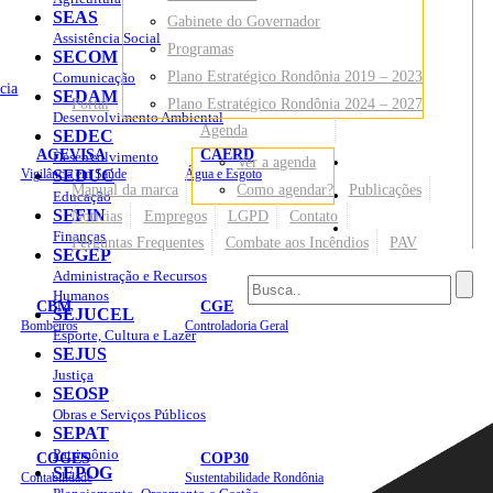
SEAS
Gabinete do Governador
Assistência Social
Programas
SECOM
Plano Estratégico Rondônia 2019 – 2023
Comunicação
cia
SEDAM
Portal
Plano Estratégico Rondônia 2024 – 2027
Desenvolvimento Ambiental
Agenda
SEDEC
AGEVISA
CAERD
Desenvolvimento
Ver a agenda
Mapa do Site
Vigilância em Saúde
SEDUC
Água e Esgoto
Manual da marca
Como agendar?
Publicações
Educação
SEFIN
Notícias
Empregos
LGPD
Contato
Sites
Finanças
Perguntas Frequentes
Combate aos Incêndios
PAV
SEGEP
Administração e Recursos
Humanos
CBM
CGE
SEJUCEL
Bombeiros
Controladoria Geral
Esporte, Cultura e Lazer
SEJUS
Justiça
SEOSP
Obras e Serviços Públicos
SEPAT
Patrimônio
COGES
COP30
SEPOG
Contabilidade
Sustentabilidade Rondônia