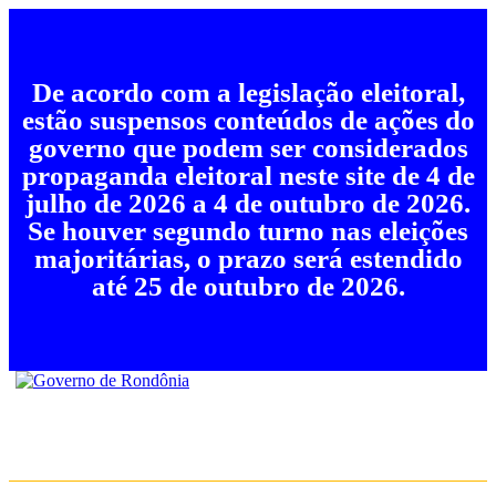
De acordo com a legislação eleitoral,
estão suspensos conteúdos de ações do
governo que podem ser considerados
propaganda eleitoral neste site de 4 de
julho de 2026 a 4 de outubro de 2026.
Se houver segundo turno nas eleições
majoritárias, o prazo será estendido
até 25 de outubro de 2026.