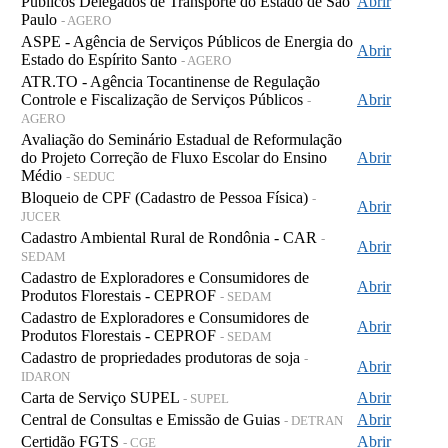
Públicos Delegados de Transporte do Estado de São
Abrir
Paulo
- AGERO
ASPE - Agência de Serviços Públicos de Energia do
Abrir
Estado do Espírito Santo
- AGERO
ATR.TO - Agência Tocantinense de Regulação
Controle e Fiscalização de Serviços Públicos
Abrir
-
AGERO
Avaliação do Seminário Estadual de Reformulação
do Projeto Correção de Fluxo Escolar do Ensino
Abrir
Médio
- SEDUC
Bloqueio de CPF (Cadastro de Pessoa Física)
-
Abrir
JUCER
Cadastro Ambiental Rural de Rondônia - CAR
-
Abrir
SEDAM
Cadastro de Exploradores e Consumidores de
Abrir
Produtos Florestais - CEPROF
- SEDAM
Cadastro de Exploradores e Consumidores de
Abrir
Produtos Florestais - CEPROF
- SEDAM
Cadastro de propriedades produtoras de soja
-
Abrir
IDARON
Carta de Serviço SUPEL
Abrir
- SUPEL
Central de Consultas e Emissão de Guias
Abrir
- DETRAN
Certidão FGTS
Abrir
- CGE