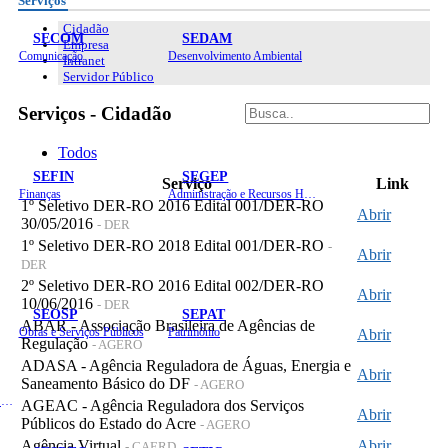
Serviços
Cidadão
SECOM
SEDAM
Empresa
Comunicação
Desenvolvimento Ambiental
Intranet
Servidor Público
Serviços - Cidadão
Todos
SEFIN
SEGEP
Serviço
Link
Finanças
Administração e Recursos Humanos
1º Seletivo DER-RO 2016 Edital 001/DER-RO
Abrir
30/05/2016
- DER
1º Seletivo DER-RO 2018 Edital 001/DER-RO
-
Abrir
DER
2º Seletivo DER-RO 2016 Edital 002/DER-RO
Abrir
10/06/2016
- DER
SEOSP
SEPAT
ABAR - Associação Brasileira de Agências de
Obras e Serviços Públicos
Patrimônio
Abrir
Regulação
- AGERO
ADASA - Agência Reguladora de Águas, Energia e
Abrir
Saneamento Básico do DF
- AGERO
Planejamento, Orçamento e Gestão
AGEAC - Agência Reguladora dos Serviços
Abrir
Públicos do Estado do Acre
- AGERO
Agência Virtual
Abrir
- CAERD