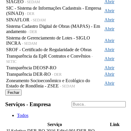
SIAGEO
Abrir
- SEDAM
SIC - Sistema de Informações Cadastrais - Empresa
Abrir
(SINAD)
- DER
SINAFLOR
Abrir
- SEDAM
Sistema Cadastro Digital de Obras (MAPAS) - Em
Abrir
andamento
- DER
Sistema de Gerenciamento de Lotes - SIGLO
Abrir
INCRA
- SEDAM
SROF - Certificado de Regularidade de Obras
Abrir
Transparência da EpR Contratos e Convênios
-
Abrir
SETIC
Transparência DEOSP-RO
Abrir
Transparência DER-RO
Abrir
- DER
Zoneamento Socioeconômico e Ecológico do
Abrir
Estado de Rondônia - ZSEE
- SEDAM
Fechar
Serviços - Empresa
Todos
Serviço
Link
1º Seletivo DER-RO 2016 Edital 001/DER-RO