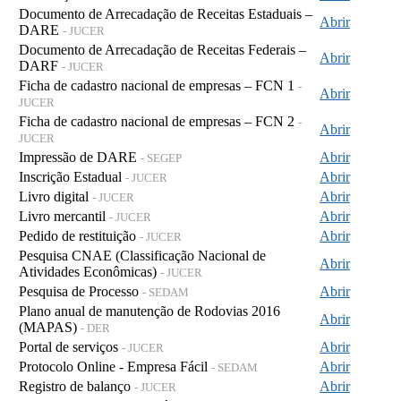
Documento de Arrecadação de Receitas Estaduais –
Abrir
DARE
- JUCER
Documento de Arrecadação de Receitas Federais –
Abrir
DARF
- JUCER
Ficha de cadastro nacional de empresas – FCN 1
-
Abrir
JUCER
Ficha de cadastro nacional de empresas – FCN 2
-
Abrir
JUCER
Impressão de DARE
Abrir
- SEGEP
Inscrição Estadual
Abrir
- JUCER
Livro digital
Abrir
- JUCER
Livro mercantil
Abrir
- JUCER
Pedido de restituição
Abrir
- JUCER
Pesquisa CNAE (Classificação Nacional de
Abrir
Atividades Econômicas)
- JUCER
Pesquisa de Processo
Abrir
- SEDAM
Plano anual de manutenção de Rodovias 2016
Abrir
(MAPAS)
- DER
Portal de serviços
Abrir
- JUCER
Protocolo Online - Empresa Fácil
Abrir
- SEDAM
Registro de balanço
Abrir
- JUCER