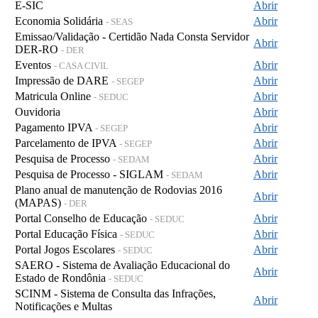
E-SIC
Abrir
Economia Solidária
Abrir
- SEAS
Emissao/Validação - Certidão Nada Consta Servidor
Abrir
DER-RO
- DER
Eventos
Abrir
- CASA CIVIL
Impressão de DARE
Abrir
- SEGEP
Matricula Online
Abrir
- SEDUC
Ouvidoria
Abrir
Pagamento IPVA
Abrir
- SEGEP
Parcelamento de IPVA
Abrir
- SEGEP
Pesquisa de Processo
Abrir
- SEDAM
Pesquisa de Processo - SIGLAM
Abrir
- SEDAM
Plano anual de manutenção de Rodovias 2016
Abrir
(MAPAS)
- DER
Portal Conselho de Educação
Abrir
- SEDUC
Portal Educação Física
Abrir
- SEDUC
Portal Jogos Escolares
Abrir
- SEDUC
SAERO - Sistema de Avaliação Educacional do
Abrir
Estado de Rondônia
- SEDUC
SCINM - Sistema de Consulta das Infrações,
Abrir
Notificações e Multas