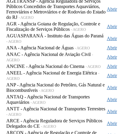
AGETRANSP - Agência Reguladora de Serviços
Públicos Concedidos de Transportes Aquaviários,
Abrir
Ferroviários e Metroviários e de Rodovias do Estado
do RJ
- AGERO
AGR - Agência Goiana de Regulação, Controle e
Abrir
Fiscalização de Serviços Públicos
- AGERO
AGUASPARANÁ - Instituto das Águas do Paraná
Abrir
- AGERO
ANA - Agência Nacional de Águas
Abrir
- AGERO
ANAC - Agência Nacional de Aviação Civil
-
Abrir
AGERO
ANCINE - Agência Nacional do Cinema
Abrir
- AGERO
ANEEL - Agência Nacional de Energia Elétrica
-
Abrir
AGERO
ANP - Agência Nacional do Petróleo, Gás Natural e
Abrir
Biocombustíveis
- AGERO
ANTAQ - Agência Nacional de Transportes
Abrir
Aquaviários
- AGERO
ANTT - Agência Nacional de Transportes Terrestres
Abrir
- AGERO
ARCE - Agência Reguladora de Serviços Públicos
Abrir
Delegados do CE
- AGERO
ARCON - Agência de Regulação e Controle de