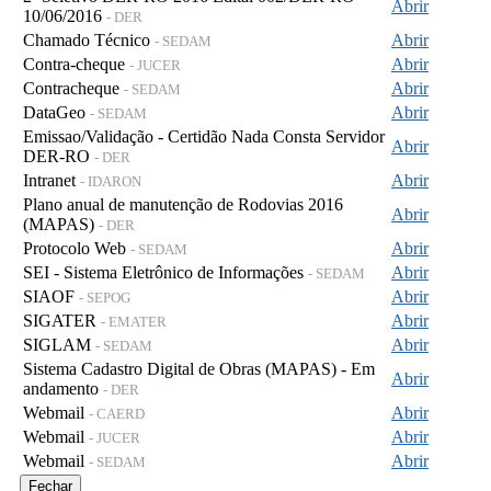
Abrir
10/06/2016
- DER
Chamado Técnico
Abrir
- SEDAM
Contra-cheque
Abrir
- JUCER
Contracheque
Abrir
- SEDAM
DataGeo
Abrir
- SEDAM
Emissao/Validação - Certidão Nada Consta Servidor
Abrir
DER-RO
- DER
Intranet
Abrir
- IDARON
Plano anual de manutenção de Rodovias 2016
Abrir
(MAPAS)
- DER
Protocolo Web
Abrir
- SEDAM
SEI - Sistema Eletrônico de Informações
Abrir
- SEDAM
SIAOF
Abrir
- SEPOG
SIGATER
Abrir
- EMATER
SIGLAM
Abrir
- SEDAM
Sistema Cadastro Digital de Obras (MAPAS) - Em
Abrir
andamento
- DER
Webmail
Abrir
- CAERD
Webmail
Abrir
- JUCER
Webmail
Abrir
- SEDAM
Fechar