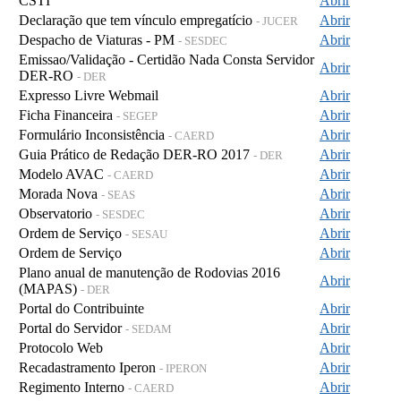
CSTI
Abrir
Declaração que tem vínculo empregatício
Abrir
- JUCER
Despacho de Viaturas - PM
Abrir
- SESDEC
Emissao/Validação - Certidão Nada Consta Servidor
Abrir
DER-RO
- DER
Expresso Livre Webmail
Abrir
Ficha Financeira
Abrir
- SEGEP
Formulário Inconsistência
Abrir
- CAERD
Guia Prático de Redação DER-RO 2017
Abrir
- DER
Modelo AVAC
Abrir
- CAERD
Morada Nova
Abrir
- SEAS
Observatorio
Abrir
- SESDEC
Ordem de Serviço
Abrir
- SESAU
Ordem de Serviço
Abrir
Plano anual de manutenção de Rodovias 2016
Abrir
(MAPAS)
- DER
Portal do Contribuinte
Abrir
Portal do Servidor
Abrir
- SEDAM
Protocolo Web
Abrir
Recadastramento Iperon
Abrir
- IPERON
Regimento Interno
Abrir
- CAERD