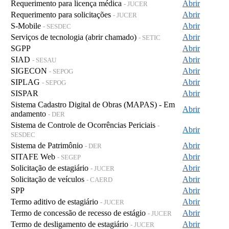
Requerimento para licença médica
Abrir
- JUCER
Requerimento para solicitações
Abrir
- JUCER
S-Mobile
Abrir
- SESDEC
Serviços de tecnologia (abrir chamado)
Abrir
- SETIC
SGPP
Abrir
SIAD
Abrir
- SESAU
SIGECON
Abrir
- SEPOG
SIPLAG
Abrir
- SEPOG
SISPAR
Abrir
Sistema Cadastro Digital de Obras (MAPAS) - Em
Abrir
andamento
- DER
Sistema de Controle de Ocorrências Periciais
-
Abrir
SESDEC
Sistema de Patrimônio
Abrir
- DER
SITAFE Web
Abrir
- SEGEP
Solicitação de estagiário
Abrir
- JUCER
Solicitação de veículos
Abrir
- CAERD
SPP
Abrir
Termo aditivo de estagiário
Abrir
- JUCER
Termo de concessão de recesso de estágio
Abrir
- JUCER
Termo de desligamento de estagiário
Abrir
- JUCER