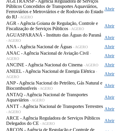
AGETRANSP - Agência Reguladora de Serviços
Públicos Concedidos de Transportes Aquaviários,
Abrir
Ferroviários e Metroviários e de Rodovias do Estado
do RJ
- AGERO
AGR - Agência Goiana de Regulação, Controle e
Abrir
Fiscalização de Serviços Públicos
- AGERO
AGUASPARANÁ - Instituto das Águas do Paraná
Abrir
- AGERO
ANA - Agência Nacional de Águas
Abrir
- AGERO
ANAC - Agência Nacional de Aviação Civil
-
Abrir
AGERO
ANCINE - Agência Nacional do Cinema
Abrir
- AGERO
ANEEL - Agência Nacional de Energia Elétrica
-
Abrir
AGERO
ANP - Agência Nacional do Petróleo, Gás Natural e
Abrir
Biocombustíveis
- AGERO
ANTAQ - Agência Nacional de Transportes
Abrir
Aquaviários
- AGERO
ANTT - Agência Nacional de Transportes Terrestres
Abrir
- AGERO
ARCE - Agência Reguladora de Serviços Públicos
Abrir
Delegados do CE
- AGERO
ARCON - Agência de Regulação e Controle de