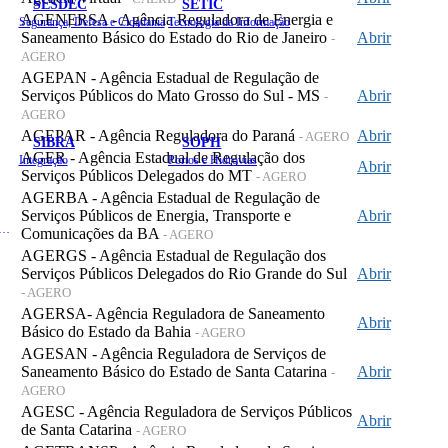
SESDEC
SETIC
AGENERSA - Agência Reguladora de Energia e
Segurança, Defesa e Cidadania
Tecnologia da Informação
Saneamento Básico do Estado do Rio de Janeiro
Abrir
-
AGERO
AGEPAN - Agência Estadual de Regulação de
Serviços Públicos do Mato Grosso do Sul - MS
Abrir
-
AGERO
AGEPAR - Agência Reguladora do Paraná
Abrir
- AGERO
SIBRA
SOPH
AGER - Agência Estadual de Regulação dos
Integração
Portos e Hidrovias
Abrir
Serviços Públicos Delegados do MT
- AGERO
AGERBA - Agência Estadual de Regulação de
Serviços Públicos de Energia, Transporte e
Abrir
 de Gastos Públicos Administrativos
Comunicações da BA
- AGERO
AGERGS - Agência Estadual de Regulação dos
Serviços Públicos Delegados do Rio Grande do Sul
Abrir
- AGERO
AGERSA- Agência Reguladora de Saneamento
Abrir
Básico do Estado da Bahia
- AGERO
AGESAN - Agência Reguladora de Serviços de
Saneamento Básico do Estado de Santa Catarina
Abrir
-
AGERO
AGESC - Agência Reguladora de Serviços Públicos
Abrir
de Santa Catarina
- AGERO