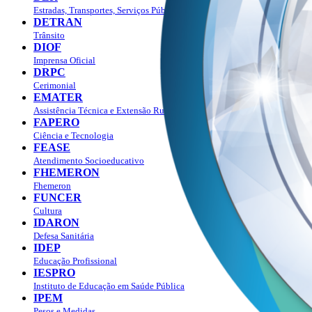
Estradas, Transportes, Serviços Públicos
DETRAN
Trânsito
DIOF
Imprensa Oficial
DRPC
Cerimonial
EMATER
Assistência Técnica e Extensão Rural
FAPERO
Ciência e Tecnologia
FEASE
Atendimento Socioeducativo
FHEMERON
Fhemeron
FUNCER
Cultura
IDARON
Defesa Sanitária
IDEP
Educação Profissional
IESPRO
Instituto de Educação em Saúde Pública
IPEM
Pesos e Medidas