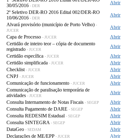
Abrir
30/05/2016
- DER
2º Seletivo DER-RO 2016 Edital 002/DER-RO
Abrir
10/06/2016
- DER
Alvará provisório (município de Porto Velho)
-
Abrir
JUCER
Capa de Processo
Abrir
- JUCER
Certidão de inteiro teor – cópia de documento
Abrir
registrado
- JUCER
Certidão específica
Abrir
- JUCER
Certidão simplificada
Abrir
- JUCER
Checklist
Abrir
- JUCER
CNPJ
Abrir
- JUCER
Comunicação de funcionamento
Abrir
- JUCER
Comunicação de paralisação temporária de
Abrir
atividades
- JUCER
Consulta Internamento de Notas Fiscais
Abrir
- SEGEP
Consulta Pagamento de DARE
Abrir
- SEGEP
Consulta REDESIM Estadual
Abrir
- SEGEP
Consulta SINTEGRA
Abrir
- SEGEP
DataGeo
Abrir
- SEDAM
Declarações de ME/EPP
Abrir
- JUCER