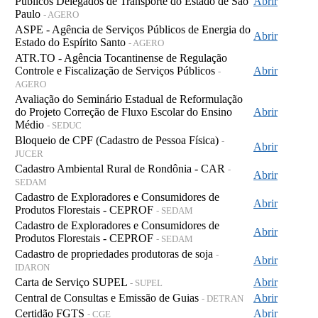
Públicos Delegados de Transporte do Estado de São
Abrir
Paulo
- AGERO
ASPE - Agência de Serviços Públicos de Energia do
Abrir
Estado do Espírito Santo
- AGERO
ATR.TO - Agência Tocantinense de Regulação
Controle e Fiscalização de Serviços Públicos
Abrir
-
AGERO
Avaliação do Seminário Estadual de Reformulação
do Projeto Correção de Fluxo Escolar do Ensino
Abrir
Médio
- SEDUC
Bloqueio de CPF (Cadastro de Pessoa Física)
-
Abrir
JUCER
Cadastro Ambiental Rural de Rondônia - CAR
-
Abrir
SEDAM
Cadastro de Exploradores e Consumidores de
Abrir
Produtos Florestais - CEPROF
- SEDAM
Cadastro de Exploradores e Consumidores de
Abrir
Produtos Florestais - CEPROF
- SEDAM
Cadastro de propriedades produtoras de soja
-
Abrir
IDARON
Carta de Serviço SUPEL
Abrir
- SUPEL
Central de Consultas e Emissão de Guias
Abrir
- DETRAN
Certidão FGTS
Abrir
- CGE