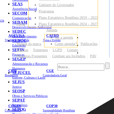
SEAS
Gabinete do Governador
Assistência Social
Programas
SECOM
Plano Estratégico Rondônia 2019 – 2023
Comunicação
cia
SEDAM
Portal
Plano Estratégico Rondônia 2024 – 2027
Desenvolvimento Ambiental
Agenda
SEDEC
AGEVISA
CAERD
Desenvolvimento
Ver a agenda
Mapa do Site
Vigilância em Saúde
SEDUC
Água e Esgoto
Manual da marca
Como agendar?
Publicações
Educação
SEFIN
Notícias
Empregos
LGPD
Contato
Sites
Finanças
Perguntas Frequentes
Combate aos Incêndios
PAV
SEGEP
Administração e Recursos
Humanos
CBM
CGE
SEJUCEL
Bombeiros
Controladoria Geral
Esporte, Cultura e Lazer
SEJUS
Justiça
SEOSP
Obras e Serviços Públicos
SEPAT
Patrimônio
COGES
COP30
SEPOG
Contabilidade
Sustentabilidade Rondônia