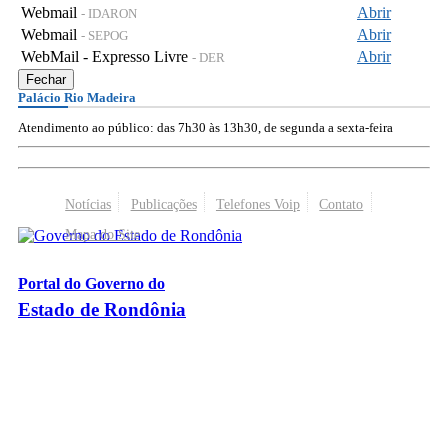
Webmail
Abrir
- IDARON
Webmail
Abrir
- SEPOG
WebMail - Expresso Livre
Abrir
- DER
Fechar
Palácio Rio Madeira
Atendimento ao público: das 7h30 às 13h30, de segunda a sexta-feira
Notícias
Publicações
Telefones Voip
Contato
Mapa do Site
Portal do Governo do
Estado de Rondônia
Palácio Rio Madeira
- Av. Farquar, 2986 - Bairro Pedrinhas
CEP 76.801-470 - Porto Velho, RO
© 2026
Governo do Estado de Rondônia
Todos os Direitos Reservados