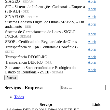
SIAGEO
Abrir
- SEDAM
SIC - Sistema de Informações Cadastrais - Empresa
Abrir
(SINAD)
- DER
SINAFLOR
Abrir
- SEDAM
Sistema Cadastro Digital de Obras (MAPAS) - Em
Abrir
andamento
- DER
Sistema de Gerenciamento de Lotes - SIGLO
Abrir
INCRA
- SEDAM
SROF - Certificado de Regularidade de Obras
Abrir
Transparência da EpR Contratos e Convênios
-
Abrir
SETIC
Transparência DEOSP-RO
Abrir
Transparência DER-RO
Abrir
- DER
Zoneamento Socioeconômico e Ecológico do
Abrir
Estado de Rondônia - ZSEE
- SEDAM
Fechar
Serviços - Empresa
Todos
Serviço
Link
1º Seletivo DER-RO 2016 Edital 001/DER-RO