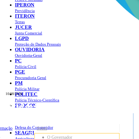
IPERON
Previdência
ITERON
Terras
JUCER
Junta Comercial
LGPD
Proteção de Dados Pessoais
OUVIDORIA
Ouvidoria-Geral
PC
Polícia Civil
PGE
Procuradoria Geral
PM
Polícia Militar
POLITEC
10/08/2026
Polícia Técnico-Científica
Portal do Governo do
Estado de Rondônia
PROCON
sso à Informação
Governo
de
Defesa do Consumidor
ormação
Sobre
SEAGRI
Rondônia
o
O Governador
Agricultura