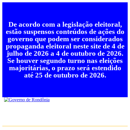
De acordo com a legislação eleitoral,
estão suspensos conteúdos de ações do
governo que podem ser considerados
propaganda eleitoral neste site de 4 de
julho de 2026 a 4 de outubro de 2026.
Se houver segundo turno nas eleições
majoritárias, o prazo será estendido
até 25 de outubro de 2026.