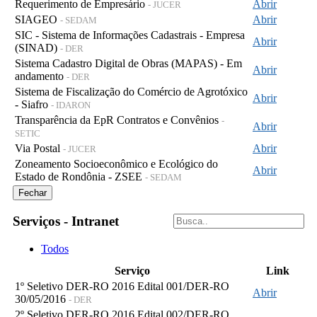
Requerimento de Empresário
Abrir
- JUCER
SIAGEO
Abrir
- SEDAM
SIC - Sistema de Informações Cadastrais - Empresa
Abrir
(SINAD)
- DER
Sistema Cadastro Digital de Obras (MAPAS) - Em
Abrir
andamento
- DER
Sistema de Fiscalização do Comércio de Agrotóxico
Abrir
- Siafro
- IDARON
Transparência da EpR Contratos e Convênios
-
Abrir
SETIC
Via Postal
Abrir
- JUCER
Zoneamento Socioeconômico e Ecológico do
Abrir
Estado de Rondônia - ZSEE
- SEDAM
Fechar
Serviços - Intranet
Todos
Serviço
Link
1º Seletivo DER-RO 2016 Edital 001/DER-RO
Abrir
30/05/2016
- DER
2º Seletivo DER-RO 2016 Edital 002/DER-RO