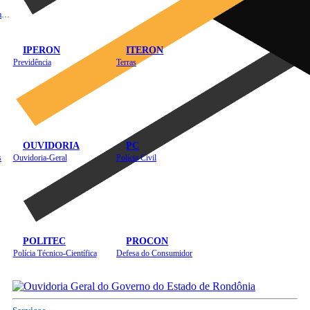
Instituto de Educação em Saúde Pública
IPERON
ITERON
Previdência
Terras
OUVIDORIA
PC
s
Ouvidoria-Geral
Polícia Civil
POLITEC
PROCON
Polícia Técnico-Científica
Defesa do Consumidor