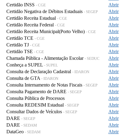
Certidão INSS
Abrir
- CGE
Certidão Negativa de Débitos Estaduais
Abrir
- SEGEP
Certidão Receita Estadual
Abrir
- CGE
Certidão Receita Federal
Abrir
- CGE
Certidão Receita Municipal(Porto Velho)
Abrir
- CGE
Certidão TCE
Abrir
- CGE
Certidão TJ
Abrir
- CGE
Certidão TSE
Abrir
- CGE
Chamada Pública - Alimentação Escolar
Abrir
- SEDUC
Conheça a SUPEL
Abrir
- SUPEL
Consulta de Declaração Cadastral
Abrir
- IDARON
Consulta de GTA
Abrir
- IDARON
Consulta Internamento de Notas Fiscais
Abrir
- SEGEP
Consulta Pagamento de DARE
Abrir
- SEGEP
Consulta Pública de Processos
Abrir
Consulta REDESIM Estadual
Abrir
- SEGEP
Consultar Dados de Veículos
Abrir
- SEGEP
DARE
Abrir
- SEGEP
DARE
Abrir
- SEDAM
DataGeo
Abrir
- SEDAM