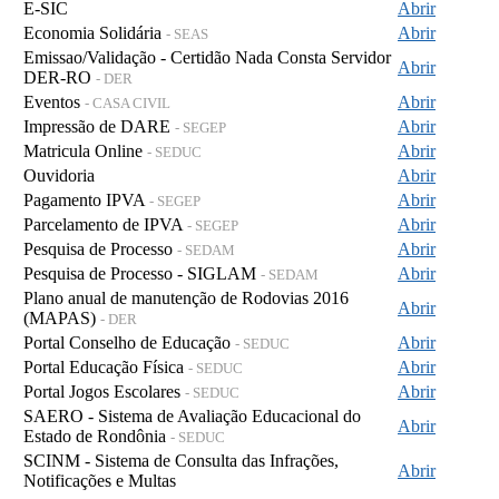
E-SIC
Abrir
Economia Solidária
Abrir
- SEAS
Emissao/Validação - Certidão Nada Consta Servidor
Abrir
DER-RO
- DER
Eventos
Abrir
- CASA CIVIL
Impressão de DARE
Abrir
- SEGEP
Matricula Online
Abrir
- SEDUC
Ouvidoria
Abrir
Pagamento IPVA
Abrir
- SEGEP
Parcelamento de IPVA
Abrir
- SEGEP
Pesquisa de Processo
Abrir
- SEDAM
Pesquisa de Processo - SIGLAM
Abrir
- SEDAM
Plano anual de manutenção de Rodovias 2016
Abrir
(MAPAS)
- DER
Portal Conselho de Educação
Abrir
- SEDUC
Portal Educação Física
Abrir
- SEDUC
Portal Jogos Escolares
Abrir
- SEDUC
SAERO - Sistema de Avaliação Educacional do
Abrir
Estado de Rondônia
- SEDUC
SCINM - Sistema de Consulta das Infrações,
Abrir
Notificações e Multas