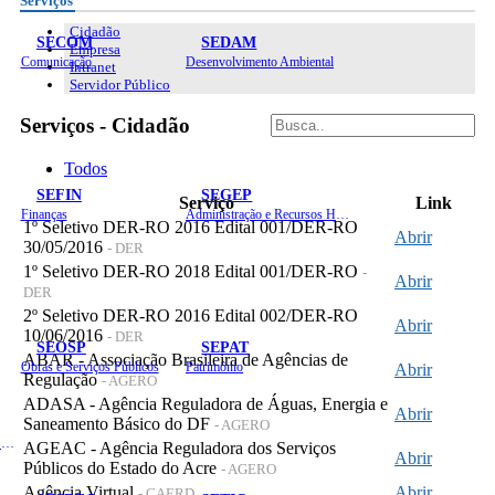
Serviços
Cidadão
SECOM
SEDAM
Empresa
Comunicação
Desenvolvimento Ambiental
Intranet
Servidor Público
Serviços - Cidadão
Todos
SEFIN
SEGEP
Serviço
Link
Finanças
Administração e Recursos Humanos
1º Seletivo DER-RO 2016 Edital 001/DER-RO
Abrir
30/05/2016
- DER
1º Seletivo DER-RO 2018 Edital 001/DER-RO
-
Abrir
DER
2º Seletivo DER-RO 2016 Edital 002/DER-RO
Abrir
10/06/2016
- DER
SEOSP
SEPAT
ABAR - Associação Brasileira de Agências de
Obras e Serviços Públicos
Patrimônio
Abrir
Regulação
- AGERO
ADASA - Agência Reguladora de Águas, Energia e
Abrir
Saneamento Básico do DF
- AGERO
Planejamento, Orçamento e Gestão
AGEAC - Agência Reguladora dos Serviços
Abrir
Públicos do Estado do Acre
- AGERO
Agência Virtual
Abrir
- CAERD