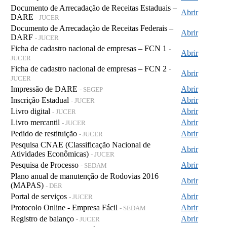
Documento de Arrecadação de Receitas Estaduais –
Abrir
DARE
- JUCER
Documento de Arrecadação de Receitas Federais –
Abrir
DARF
- JUCER
Ficha de cadastro nacional de empresas – FCN 1
-
Abrir
JUCER
Ficha de cadastro nacional de empresas – FCN 2
-
Abrir
JUCER
Impressão de DARE
Abrir
- SEGEP
Inscrição Estadual
Abrir
- JUCER
Livro digital
Abrir
- JUCER
Livro mercantil
Abrir
- JUCER
Pedido de restituição
Abrir
- JUCER
Pesquisa CNAE (Classificação Nacional de
Abrir
Atividades Econômicas)
- JUCER
Pesquisa de Processo
Abrir
- SEDAM
Plano anual de manutenção de Rodovias 2016
Abrir
(MAPAS)
- DER
Portal de serviços
Abrir
- JUCER
Protocolo Online - Empresa Fácil
Abrir
- SEDAM
Registro de balanço
Abrir
- JUCER