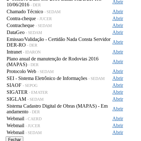
Abrir
10/06/2016
- DER
Chamado Técnico
Abrir
- SEDAM
Contra-cheque
Abrir
- JUCER
Contracheque
Abrir
- SEDAM
DataGeo
Abrir
- SEDAM
Emissao/Validação - Certidão Nada Consta Servidor
Abrir
DER-RO
- DER
Intranet
Abrir
- IDARON
Plano anual de manutenção de Rodovias 2016
Abrir
(MAPAS)
- DER
Protocolo Web
Abrir
- SEDAM
SEI - Sistema Eletrônico de Informações
Abrir
- SEDAM
SIAOF
Abrir
- SEPOG
SIGATER
Abrir
- EMATER
SIGLAM
Abrir
- SEDAM
Sistema Cadastro Digital de Obras (MAPAS) - Em
Abrir
andamento
- DER
Webmail
Abrir
- CAERD
Webmail
Abrir
- JUCER
Webmail
Abrir
- SEDAM
Fechar