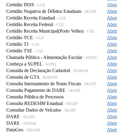
Certidão INSS
Abrir
- CGE
Certidão Negativa de Débitos Estaduais
Abrir
- SEGEP
Certidão Receita Estadual
Abrir
- CGE
Certidão Receita Federal
Abrir
- CGE
Certidão Receita Municipal(Porto Velho)
Abrir
- CGE
Certidão TCE
Abrir
- CGE
Certidão TJ
Abrir
- CGE
Certidão TSE
Abrir
- CGE
Chamada Pública - Alimentação Escolar
Abrir
- SEDUC
Conheça a SUPEL
Abrir
- SUPEL
Consulta de Declaração Cadastral
Abrir
- IDARON
Consulta de GTA
Abrir
- IDARON
Consulta Internamento de Notas Fiscais
Abrir
- SEGEP
Consulta Pagamento de DARE
Abrir
- SEGEP
Consulta Pública de Processos
Abrir
Consulta REDESIM Estadual
Abrir
- SEGEP
Consultar Dados de Veículos
Abrir
- SEGEP
DARE
Abrir
- SEGEP
DARE
Abrir
- SEDAM
DataGeo
Abrir
- SEDAM