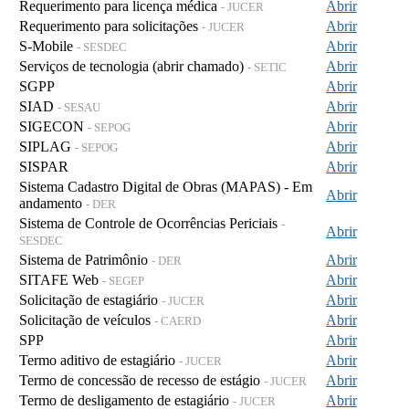
Requerimento para licença médica
Abrir
- JUCER
Requerimento para solicitações
Abrir
- JUCER
S-Mobile
Abrir
- SESDEC
Serviços de tecnologia (abrir chamado)
Abrir
- SETIC
SGPP
Abrir
SIAD
Abrir
- SESAU
SIGECON
Abrir
- SEPOG
SIPLAG
Abrir
- SEPOG
SISPAR
Abrir
Sistema Cadastro Digital de Obras (MAPAS) - Em
Abrir
andamento
- DER
Sistema de Controle de Ocorrências Periciais
-
Abrir
SESDEC
Sistema de Patrimônio
Abrir
- DER
SITAFE Web
Abrir
- SEGEP
Solicitação de estagiário
Abrir
- JUCER
Solicitação de veículos
Abrir
- CAERD
SPP
Abrir
Termo aditivo de estagiário
Abrir
- JUCER
Termo de concessão de recesso de estágio
Abrir
- JUCER
Termo de desligamento de estagiário
Abrir
- JUCER