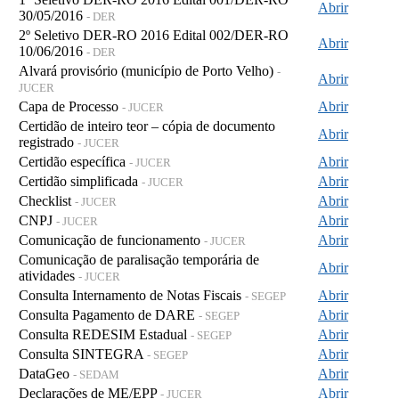
Abrir
30/05/2016
- DER
2º Seletivo DER-RO 2016 Edital 002/DER-RO
Abrir
10/06/2016
- DER
Alvará provisório (município de Porto Velho)
-
Abrir
JUCER
Capa de Processo
Abrir
- JUCER
Certidão de inteiro teor – cópia de documento
Abrir
registrado
- JUCER
Certidão específica
Abrir
- JUCER
Certidão simplificada
Abrir
- JUCER
Checklist
Abrir
- JUCER
CNPJ
Abrir
- JUCER
Comunicação de funcionamento
Abrir
- JUCER
Comunicação de paralisação temporária de
Abrir
atividades
- JUCER
Consulta Internamento de Notas Fiscais
Abrir
- SEGEP
Consulta Pagamento de DARE
Abrir
- SEGEP
Consulta REDESIM Estadual
Abrir
- SEGEP
Consulta SINTEGRA
Abrir
- SEGEP
DataGeo
Abrir
- SEDAM
Declarações de ME/EPP
Abrir
- JUCER