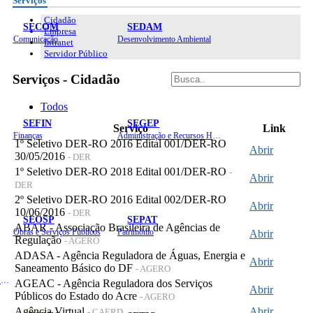
Serviços
Cidadão
SECOM
SEDAM
Empresa
Comunicação
Desenvolvimento Ambiental
Intranet
Servidor Público
Serviços - Cidadão
Todos
SEFIN
SEGEP
Serviço
Link
Finanças
Administração e Recursos Humanos
1º Seletivo DER-RO 2016 Edital 001/DER-RO
Abrir
30/05/2016
- DER
1º Seletivo DER-RO 2018 Edital 001/DER-RO
-
Abrir
DER
2º Seletivo DER-RO 2016 Edital 002/DER-RO
Abrir
10/06/2016
- DER
SEOSP
SEPAT
ABAR - Associação Brasileira de Agências de
Obras e Serviços Públicos
Patrimônio
Abrir
Regulação
- AGERO
ADASA - Agência Reguladora de Águas, Energia e
Abrir
Saneamento Básico do DF
- AGERO
Planejamento, Orçamento e Gestão
AGEAC - Agência Reguladora dos Serviços
Abrir
Públicos do Estado do Acre
- AGERO
Agência Virtual
Abrir
- CAERD