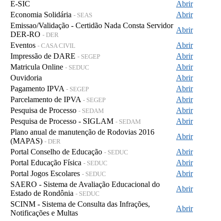
E-SIC
Abrir
Economia Solidária
Abrir
- SEAS
Emissao/Validação - Certidão Nada Consta Servidor
Abrir
DER-RO
- DER
Eventos
Abrir
- CASA CIVIL
Impressão de DARE
Abrir
- SEGEP
Matricula Online
Abrir
- SEDUC
Ouvidoria
Abrir
Pagamento IPVA
Abrir
- SEGEP
Parcelamento de IPVA
Abrir
- SEGEP
Pesquisa de Processo
Abrir
- SEDAM
Pesquisa de Processo - SIGLAM
Abrir
- SEDAM
Plano anual de manutenção de Rodovias 2016
Abrir
(MAPAS)
- DER
Portal Conselho de Educação
Abrir
- SEDUC
Portal Educação Física
Abrir
- SEDUC
Portal Jogos Escolares
Abrir
- SEDUC
SAERO - Sistema de Avaliação Educacional do
Abrir
Estado de Rondônia
- SEDUC
SCINM - Sistema de Consulta das Infrações,
Abrir
Notificações e Multas