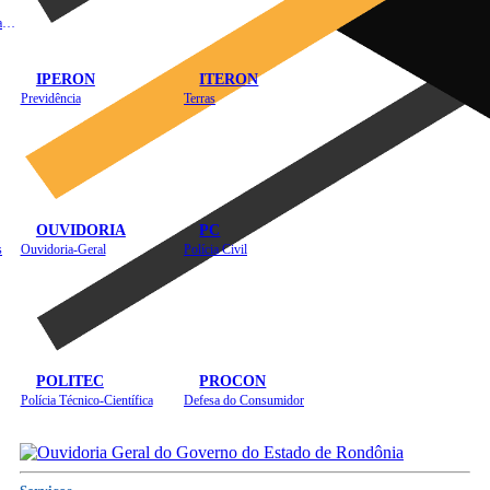
Instituto de Educação em Saúde Pública
IPERON
ITERON
Previdência
Terras
OUVIDORIA
PC
s
Ouvidoria-Geral
Polícia Civil
POLITEC
PROCON
Polícia Técnico-Científica
Defesa do Consumidor