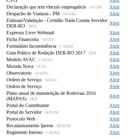
CSTI
Abrir
Declaração que tem vínculo empregatício
Abrir
- JUCER
Despacho de Viaturas - PM
Abrir
- SESDEC
Emissao/Validação - Certidão Nada Consta Servidor
Abrir
DER-RO
- DER
Expresso Livre Webmail
Abrir
Ficha Financeira
Abrir
- SEGEP
Formulário Inconsistência
Abrir
- CAERD
Guia Prático de Redação DER-RO 2017
Abrir
- DER
Modelo AVAC
Abrir
- CAERD
Morada Nova
Abrir
- SEAS
Observatorio
Abrir
- SESDEC
Ordem de Serviço
Abrir
- SESAU
Ordem de Serviço
Abrir
Plano anual de manutenção de Rodovias 2016
Abrir
(MAPAS)
- DER
Portal do Contribuinte
Abrir
Portal do Servidor
Abrir
- SEDAM
Protocolo Web
Abrir
Recadastramento Iperon
Abrir
- IPERON
Regimento Interno
Abrir
- CAERD