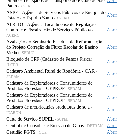
Públicos Delegados de Transporte do Estado de São
Abrir
Paulo
- AGERO
ASPE - Agência de Serviços Públicos de Energia do
Abrir
Estado do Espírito Santo
- AGERO
ATR.TO - Agência Tocantinense de Regulação
Controle e Fiscalização de Serviços Públicos
Abrir
-
AGERO
Avaliação do Seminário Estadual de Reformulação
do Projeto Correção de Fluxo Escolar do Ensino
Abrir
Médio
- SEDUC
Bloqueio de CPF (Cadastro de Pessoa Física)
-
Abrir
JUCER
Cadastro Ambiental Rural de Rondônia - CAR
-
Abrir
SEDAM
Cadastro de Exploradores e Consumidores de
Abrir
Produtos Florestais - CEPROF
- SEDAM
Cadastro de Exploradores e Consumidores de
Abrir
Produtos Florestais - CEPROF
- SEDAM
Cadastro de propriedades produtoras de soja
-
Abrir
IDARON
Carta de Serviço SUPEL
Abrir
- SUPEL
Central de Consultas e Emissão de Guias
Abrir
- DETRAN
Certidão FGTS
Abrir
- CGE