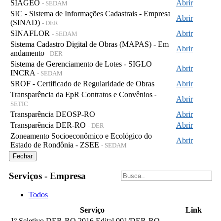
SIAGEO
Abrir
- SEDAM
SIC - Sistema de Informações Cadastrais - Empresa
Abrir
(SINAD)
- DER
SINAFLOR
Abrir
- SEDAM
Sistema Cadastro Digital de Obras (MAPAS) - Em
Abrir
andamento
- DER
Sistema de Gerenciamento de Lotes - SIGLO
Abrir
INCRA
- SEDAM
SROF - Certificado de Regularidade de Obras
Abrir
Transparência da EpR Contratos e Convênios
-
Abrir
SETIC
Transparência DEOSP-RO
Abrir
Transparência DER-RO
Abrir
- DER
Zoneamento Socioeconômico e Ecológico do
Abrir
Estado de Rondônia - ZSEE
- SEDAM
Fechar
Serviços - Empresa
Todos
Serviço
Link
1º Seletivo DER-RO 2016 Edital 001/DER-RO