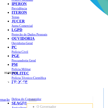
IPERON
Previdência
ITERON
Terras
JUCER
Junta Comercial
LGPD
Proteção de Dados Pessoais
OUVIDORIA
Ouvidoria-Geral
PC
Polícia Civil
PGE
Procuradoria Geral
PM
Polícia Militar
POLITEC
06/08/2026
Polícia Técnico-Científica
Portal do Governo do
Estado de Rondônia
PROCON
sso à Informação
Governo
de
Defesa do Consumidor
ormação
Sobre
SEAGRI
Rondônia
o
O Governador
Agricultura