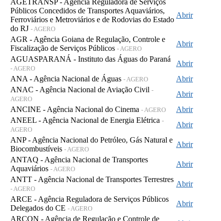
AGETRANSP - Agência Reguladora de Serviços
Públicos Concedidos de Transportes Aquaviários,
Abrir
Ferroviários e Metroviários e de Rodovias do Estado
do RJ
- AGERO
AGR - Agência Goiana de Regulação, Controle e
Abrir
Fiscalização de Serviços Públicos
- AGERO
AGUASPARANÁ - Instituto das Águas do Paraná
Abrir
- AGERO
ANA - Agência Nacional de Águas
Abrir
- AGERO
ANAC - Agência Nacional de Aviação Civil
-
Abrir
AGERO
ANCINE - Agência Nacional do Cinema
Abrir
- AGERO
ANEEL - Agência Nacional de Energia Elétrica
-
Abrir
AGERO
ANP - Agência Nacional do Petróleo, Gás Natural e
Abrir
Biocombustíveis
- AGERO
ANTAQ - Agência Nacional de Transportes
Abrir
Aquaviários
- AGERO
ANTT - Agência Nacional de Transportes Terrestres
Abrir
- AGERO
ARCE - Agência Reguladora de Serviços Públicos
Abrir
Delegados do CE
- AGERO
ARCON - Agência de Regulação e Controle de