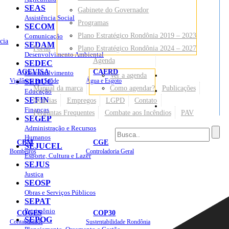
SEAS
Gabinete do Governador
Assistência Social
Programas
SECOM
Plano Estratégico Rondônia 2019 – 2023
Comunicação
cia
SEDAM
Portal
Plano Estratégico Rondônia 2024 – 2027
Desenvolvimento Ambiental
Agenda
SEDEC
AGEVISA
CAERD
Desenvolvimento
Ver a agenda
Mapa do Site
Vigilância em Saúde
SEDUC
Água e Esgoto
Manual da marca
Como agendar?
Publicações
Educação
SEFIN
Notícias
Empregos
LGPD
Contato
Sites
Finanças
Perguntas Frequentes
Combate aos Incêndios
PAV
SEGEP
Administração e Recursos
Humanos
CBM
CGE
SEJUCEL
Bombeiros
Controladoria Geral
Esporte, Cultura e Lazer
SEJUS
Justiça
SEOSP
Obras e Serviços Públicos
SEPAT
Patrimônio
COGES
COP30
SEPOG
Contabilidade
Sustentabilidade Rondônia