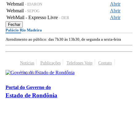
Webmail
Abrir
- IDARON
Webmail
Abrir
- SEPOG
WebMail - Expresso Livre
Abrir
- DER
Fechar
Palácio Rio Madeira
Atendimento ao público: das 7h30 às 13h30, de segunda a sexta-feira
Notícias
Publicações
Telefones Voip
Contato
Mapa do Site
Portal do Governo do
Estado de Rondônia
Palácio Rio Madeira
- Av. Farquar, 2986 - Bairro Pedrinhas
CEP 76.801-470 - Porto Velho, RO
© 2026
Governo do Estado de Rondônia
Todos os Direitos Reservados