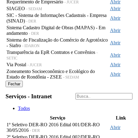
Requerimento de Empresário
Abrir
- JUCER
SIAGEO
Abrir
- SEDAM
SIC - Sistema de Informações Cadastrais - Empresa
Abrir
(SINAD)
- DER
Sistema Cadastro Digital de Obras (MAPAS) - Em
Abrir
andamento
- DER
Sistema de Fiscalização do Comércio de Agrotóxico
Abrir
- Siafro
- IDARON
Transparência da EpR Contratos e Convênios
-
Abrir
SETIC
Via Postal
Abrir
- JUCER
Zoneamento Socioeconômico e Ecológico do
Abrir
Estado de Rondônia - ZSEE
- SEDAM
Fechar
Serviços - Intranet
Todos
Serviço
Link
1º Seletivo DER-RO 2016 Edital 001/DER-RO
Abrir
30/05/2016
- DER
2º Seletivo DER-RO 2016 Edital 002/DER-RO