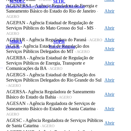
SESDEC
SETIC
AGENERSA - Agência Reguladora de Energia e
Segurança, Defesa e Cidadania
Tecnologia da Informação
Saneamento Básico do Estado do Rio de Janeiro
Abrir
-
AGERO
AGEPAN - Agência Estadual de Regulação de
Serviços Públicos do Mato Grosso do Sul - MS
Abrir
-
AGERO
AGEPAR - Agência Reguladora do Paraná
Abrir
- AGERO
SIBRA
SOPH
AGER - Agência Estadual de Regulação dos
Integração
Portos e Hidrovias
Abrir
Serviços Públicos Delegados do MT
- AGERO
AGERBA - Agência Estadual de Regulação de
Serviços Públicos de Energia, Transporte e
Abrir
 de Gastos Públicos Administrativos
Comunicações da BA
- AGERO
AGERGS - Agência Estadual de Regulação dos
Serviços Públicos Delegados do Rio Grande do Sul
Abrir
- AGERO
AGERSA- Agência Reguladora de Saneamento
Abrir
Básico do Estado da Bahia
- AGERO
AGESAN - Agência Reguladora de Serviços de
Saneamento Básico do Estado de Santa Catarina
Abrir
-
AGERO
AGESC - Agência Reguladora de Serviços Públicos
Abrir
de Santa Catarina
- AGERO