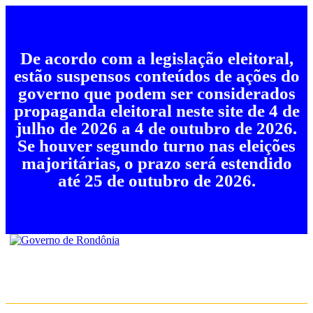
De acordo com a legislação eleitoral,
estão suspensos conteúdos de ações do
governo que podem ser considerados
propaganda eleitoral neste site de 4 de
julho de 2026 a 4 de outubro de 2026.
Se houver segundo turno nas eleições
majoritárias, o prazo será estendido
até 25 de outubro de 2026.