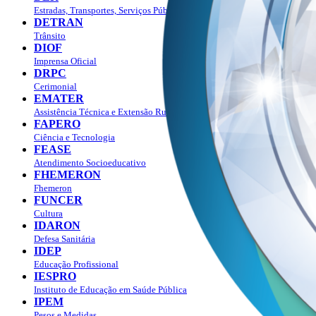
Estradas, Transportes, Serviços Públicos
DETRAN
Trânsito
DIOF
Imprensa Oficial
DRPC
Cerimonial
EMATER
Assistência Técnica e Extensão Rural
FAPERO
Ciência e Tecnologia
FEASE
Atendimento Socioeducativo
FHEMERON
Fhemeron
FUNCER
Cultura
IDARON
Defesa Sanitária
IDEP
Educação Profissional
IESPRO
Instituto de Educação em Saúde Pública
IPEM
Pesos e Medidas