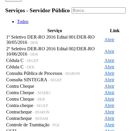
Serviços - Servidor Público
Todos
Serviço
Link
1º Seletivo DER-RO 2016 Edital 001/DER-RO
Abrir
30/05/2016
- DER
2º Seletivo DER-RO 2016 Edital 002/DER-RO
Abrir
10/06/2016
- DER
Cédula C
Abrir
- SEGEP
Cédula C
Abrir
- DER
Consulta Pública de Processos
Abrir
- IDARON
Consulta SINTEGRA
Abrir
- SEGEP
Contra Cheque
Abrir
Contra Cheque
Abrir
- SESDEC
Contra Cheque
Abrir
- DER
Contra-cheque
Abrir
- SEGEP
Contracheque
Abrir
- IDARON
Contracheque
Abrir
- SEDAM
Controle de Tramitação
Abrir
- PGE