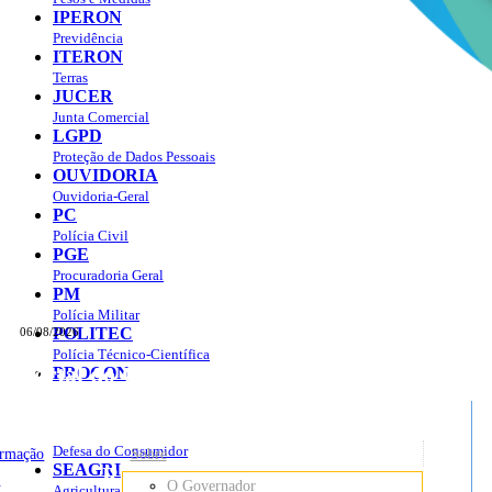
IPERON
Previdência
ITERON
Terras
JUCER
Junta Comercial
LGPD
Proteção de Dados Pessoais
OUVIDORIA
Ouvidoria-Geral
PC
Polícia Civil
PGE
Procuradoria Geral
PM
Polícia Militar
POLITEC
06/08/2026
Polícia Técnico-Científica
Portal do Governo do
Estado de Rondônia
PROCON
sso à Informação
Governo
de
Defesa do Consumidor
ormação
Sobre
SEAGRI
Rondônia
o
O Governador
Agricultura