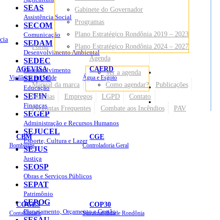
SEAS
Gabinete do Governador
Assistência Social
Programas
SECOM
Plano Estratégico Rondônia 2019 – 2023
Comunicação
cia
SEDAM
Portal
Plano Estratégico Rondônia 2024 – 2027
Desenvolvimento Ambiental
Agenda
SEDEC
AGEVISA
CAERD
Desenvolvimento
Ver a agenda
Mapa do Site
Vigilância em Saúde
SEDUC
Água e Esgoto
Manual da marca
Como agendar?
Publicações
Educação
SEFIN
Notícias
Empregos
LGPD
Contato
Sites
Finanças
Perguntas Frequentes
Combate aos Incêndios
PAV
SEGEP
Administração e Recursos Humanos
SEJUCEL
CBM
CGE
Esporte, Cultura e Lazer
Bombeiros
Controladoria Geral
SEJUS
Justiça
SEOSP
Obras e Serviços Públicos
SEPAT
Patrimônio
SEPOG
COGES
COP30
Planejamento, Orçamento e Gestão
Contabilidade
Sustentabilidade Rondônia
SESAU