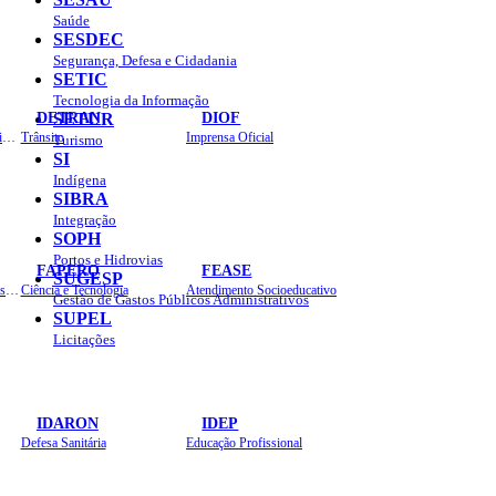
Saúde
SESDEC
Segurança, Defesa e Cidadania
SETIC
Tecnologia da Informação
DETRAN
DIOF
SETUR
Estradas, Transportes, Serviços Públicos
Trânsito
Imprensa Oficial
Turismo
SI
Indígena
SIBRA
Integração
SOPH
Portos e Hidrovias
FAPERO
FEASE
SUGESP
Assistência Técnica e Extensão Rural
Ciência e Tecnologia
Atendimento Socioeducativo
Gestão de Gastos Públicos Administrativos
SUPEL
Licitações
IDARON
IDEP
Defesa Sanitária
Educação Profissional