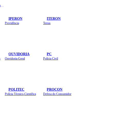
Instituto de Educação em Saúde Pública
IPERON
ITERON
Previdência
Terras
OUVIDORIA
PC
s
Ouvidoria-Geral
Polícia Civil
POLITEC
PROCON
Polícia Técnico-Científica
Defesa do Consumidor