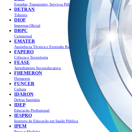
Estradas, Transportes, Serviços Públicos
DETRAN
Trânsito
DIOF
Imprensa Oficial
DRPC
Cerimonial
EMATER
Assistência Técnica e Extensão Rural
FAPERO
Ciência e Tecnologia
FEASE
Atendimento Socioeducativo
FHEMERON
Fhemeron
FUNCER
Cultura
IDARON
Defesa Sanitária
IDEP
Educação Profissional
IESPRO
Instituto de Educação em Saúde Pública
IPEM
Pesos e Medidas