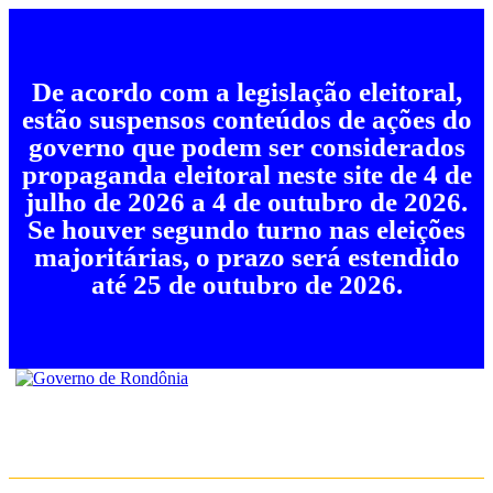
De acordo com a legislação eleitoral,
estão suspensos conteúdos de ações do
governo que podem ser considerados
propaganda eleitoral neste site de 4 de
julho de 2026 a 4 de outubro de 2026.
Se houver segundo turno nas eleições
majoritárias, o prazo será estendido
até 25 de outubro de 2026.