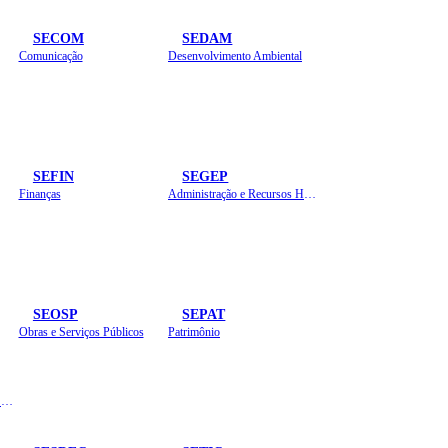
SECOM
SEDAM
Comunicação
Desenvolvimento Ambiental
SEFIN
SEGEP
Finanças
Administração e Recursos Humanos
SEOSP
SEPAT
Obras e Serviços Públicos
Patrimônio
Planejamento, Orçamento e Gestão