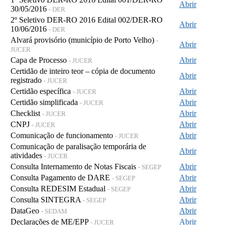
Abrir
30/05/2016
- DER
2º Seletivo DER-RO 2016 Edital 002/DER-RO
Abrir
10/06/2016
- DER
Alvará provisório (município de Porto Velho)
-
Abrir
JUCER
Capa de Processo
Abrir
- JUCER
Certidão de inteiro teor – cópia de documento
Abrir
registrado
- JUCER
Certidão específica
Abrir
- JUCER
Certidão simplificada
Abrir
- JUCER
Checklist
Abrir
- JUCER
CNPJ
Abrir
- JUCER
Comunicação de funcionamento
Abrir
- JUCER
Comunicação de paralisação temporária de
Abrir
atividades
- JUCER
Consulta Internamento de Notas Fiscais
Abrir
- SEGEP
Consulta Pagamento de DARE
Abrir
- SEGEP
Consulta REDESIM Estadual
Abrir
- SEGEP
Consulta SINTEGRA
Abrir
- SEGEP
DataGeo
Abrir
- SEDAM
Declarações de ME/EPP
Abrir
- JUCER