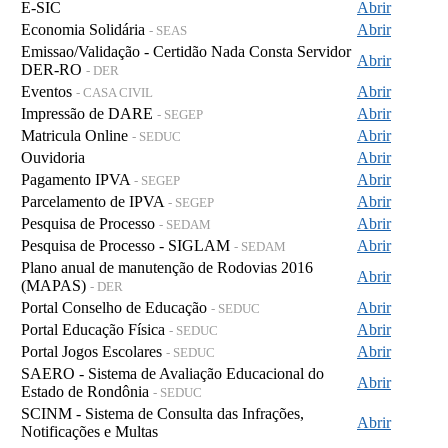
E-SIC
Abrir
Economia Solidária
Abrir
- SEAS
Emissao/Validação - Certidão Nada Consta Servidor
Abrir
DER-RO
- DER
Eventos
Abrir
- CASA CIVIL
Impressão de DARE
Abrir
- SEGEP
Matricula Online
Abrir
- SEDUC
Ouvidoria
Abrir
Pagamento IPVA
Abrir
- SEGEP
Parcelamento de IPVA
Abrir
- SEGEP
Pesquisa de Processo
Abrir
- SEDAM
Pesquisa de Processo - SIGLAM
Abrir
- SEDAM
Plano anual de manutenção de Rodovias 2016
Abrir
(MAPAS)
- DER
Portal Conselho de Educação
Abrir
- SEDUC
Portal Educação Física
Abrir
- SEDUC
Portal Jogos Escolares
Abrir
- SEDUC
SAERO - Sistema de Avaliação Educacional do
Abrir
Estado de Rondônia
- SEDUC
SCINM - Sistema de Consulta das Infrações,
Abrir
Notificações e Multas