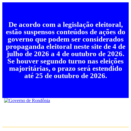
De acordo com a legislação eleitoral,
estão suspensos conteúdos de ações do
governo que podem ser considerados
propaganda eleitoral neste site de 4 de
julho de 2026 a 4 de outubro de 2026.
Se houver segundo turno nas eleições
majoritárias, o prazo será estendido
até 25 de outubro de 2026.