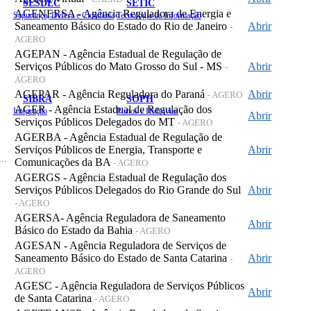
SESDEC
SETIC
AGENERSA - Agência Reguladora de Energia e
Segurança, Defesa e Cidadania
Tecnologia da Informação
Saneamento Básico do Estado do Rio de Janeiro
Abrir
-
AGERO
AGEPAN - Agência Estadual de Regulação de
Serviços Públicos do Mato Grosso do Sul - MS
Abrir
-
AGERO
AGEPAR - Agência Reguladora do Paraná
Abrir
- AGERO
SIBRA
SOPH
AGER - Agência Estadual de Regulação dos
Integração
Portos e Hidrovias
Abrir
Serviços Públicos Delegados do MT
- AGERO
AGERBA - Agência Estadual de Regulação de
Serviços Públicos de Energia, Transporte e
Abrir
 de Gastos Públicos Administrativos
Comunicações da BA
- AGERO
AGERGS - Agência Estadual de Regulação dos
Serviços Públicos Delegados do Rio Grande do Sul
Abrir
- AGERO
AGERSA- Agência Reguladora de Saneamento
Abrir
Básico do Estado da Bahia
- AGERO
AGESAN - Agência Reguladora de Serviços de
Saneamento Básico do Estado de Santa Catarina
Abrir
-
AGERO
AGESC - Agência Reguladora de Serviços Públicos
Abrir
de Santa Catarina
- AGERO