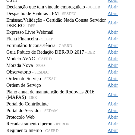
CSTI
Abrir
Declaração que tem vínculo empregatício
Abrir
- JUCER
Despacho de Viaturas - PM
Abrir
- SESDEC
Emissao/Validação - Certidão Nada Consta Servidor
Abrir
DER-RO
- DER
Expresso Livre Webmail
Abrir
Ficha Financeira
Abrir
- SEGEP
Formulário Inconsistência
Abrir
- CAERD
Guia Prático de Redação DER-RO 2017
Abrir
- DER
Modelo AVAC
Abrir
- CAERD
Morada Nova
Abrir
- SEAS
Observatorio
Abrir
- SESDEC
Ordem de Serviço
Abrir
- SESAU
Ordem de Serviço
Abrir
Plano anual de manutenção de Rodovias 2016
Abrir
(MAPAS)
- DER
Portal do Contribuinte
Abrir
Portal do Servidor
Abrir
- SEDAM
Protocolo Web
Abrir
Recadastramento Iperon
Abrir
- IPERON
Regimento Interno
Abrir
- CAERD