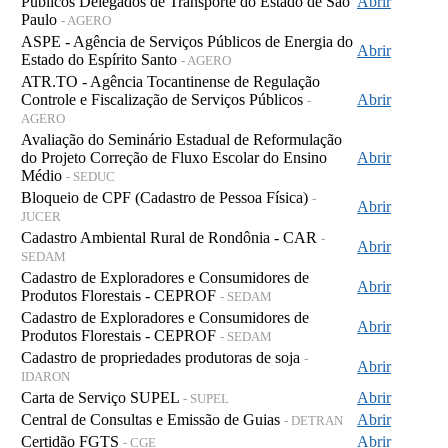
Públicos Delegados de Transporte do Estado de São
Abrir
Paulo
- AGERO
ASPE - Agência de Serviços Públicos de Energia do
Abrir
Estado do Espírito Santo
- AGERO
ATR.TO - Agência Tocantinense de Regulação
Controle e Fiscalização de Serviços Públicos
Abrir
-
AGERO
Avaliação do Seminário Estadual de Reformulação
do Projeto Correção de Fluxo Escolar do Ensino
Abrir
Médio
- SEDUC
Bloqueio de CPF (Cadastro de Pessoa Física)
-
Abrir
JUCER
Cadastro Ambiental Rural de Rondônia - CAR
-
Abrir
SEDAM
Cadastro de Exploradores e Consumidores de
Abrir
Produtos Florestais - CEPROF
- SEDAM
Cadastro de Exploradores e Consumidores de
Abrir
Produtos Florestais - CEPROF
- SEDAM
Cadastro de propriedades produtoras de soja
-
Abrir
IDARON
Carta de Serviço SUPEL
Abrir
- SUPEL
Central de Consultas e Emissão de Guias
Abrir
- DETRAN
Certidão FGTS
Abrir
- CGE