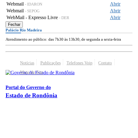
Webmail
Abrir
- IDARON
Webmail
Abrir
- SEPOG
WebMail - Expresso Livre
Abrir
- DER
Fechar
Palácio Rio Madeira
Atendimento ao público: das 7h30 às 13h30, de segunda a sexta-feira
Notícias
Publicações
Telefones Voip
Contato
Mapa do Site
Portal do Governo do
Estado de Rondônia
Palácio Rio Madeira
- Av. Farquar, 2986 - Bairro Pedrinhas
CEP 76.801-470 - Porto Velho, RO
© 2026
Governo do Estado de Rondônia
Todos os Direitos Reservados