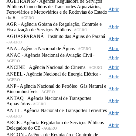
AGETRANSP - Agência Reguladora de Serviços
Públicos Concedidos de Transportes Aquaviários,
Abrir
Ferroviários e Metroviários e de Rodovias do Estado
do RJ
- AGERO
AGR - Agência Goiana de Regulação, Controle e
Abrir
Fiscalização de Serviços Públicos
- AGERO
AGUASPARANÁ - Instituto das Águas do Paraná
Abrir
- AGERO
ANA - Agência Nacional de Águas
Abrir
- AGERO
ANAC - Agência Nacional de Aviação Civil
-
Abrir
AGERO
ANCINE - Agência Nacional do Cinema
Abrir
- AGERO
ANEEL - Agência Nacional de Energia Elétrica
-
Abrir
AGERO
ANP - Agência Nacional do Petróleo, Gás Natural e
Abrir
Biocombustíveis
- AGERO
ANTAQ - Agência Nacional de Transportes
Abrir
Aquaviários
- AGERO
ANTT - Agência Nacional de Transportes Terrestres
Abrir
- AGERO
ARCE - Agência Reguladora de Serviços Públicos
Abrir
Delegados do CE
- AGERO
ARCON - Agência de Regulação e Controle de