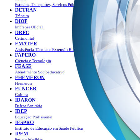
Estradas, Transportes, Serviços Públicos
DETRAN
Trânsito
DIOF
Imprensa Oficial
DRPC
Cerimonial
EMATER
Assistência Técnica e Extensão Rural
FAPERO
Ciência e Tecnologia
FEASE
Atendimento Socioeducativo
FHEMERON
Fhemeron
FUNCER
Cultura
IDARON
Defesa Sanitária
IDEP
Educação Profissional
IESPRO
Instituto de Educação em Saúde Pública
IPEM
Pesos e Medidas