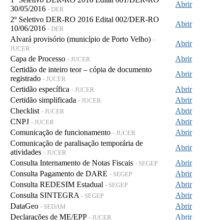
Abrir
30/05/2016
- DER
2º Seletivo DER-RO 2016 Edital 002/DER-RO
Abrir
10/06/2016
- DER
Alvará provisório (município de Porto Velho)
-
Abrir
JUCER
Capa de Processo
Abrir
- JUCER
Certidão de inteiro teor – cópia de documento
Abrir
registrado
- JUCER
Certidão específica
Abrir
- JUCER
Certidão simplificada
Abrir
- JUCER
Checklist
Abrir
- JUCER
CNPJ
Abrir
- JUCER
Comunicação de funcionamento
Abrir
- JUCER
Comunicação de paralisação temporária de
Abrir
atividades
- JUCER
Consulta Internamento de Notas Fiscais
Abrir
- SEGEP
Consulta Pagamento de DARE
Abrir
- SEGEP
Consulta REDESIM Estadual
Abrir
- SEGEP
Consulta SINTEGRA
Abrir
- SEGEP
DataGeo
Abrir
- SEDAM
Declarações de ME/EPP
Abrir
- JUCER