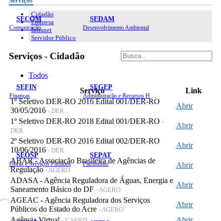
Serviços
Cidadão
SECOM
SEDAM
Empresa
Comunicação
Desenvolvimento Ambiental
Intranet
Servidor Público
Serviços - Cidadão
Todos
SEFIN
SEGEP
Serviço
Link
Finanças
Administração e Recursos Humanos
1º Seletivo DER-RO 2016 Edital 001/DER-RO
Abrir
30/05/2016
- DER
1º Seletivo DER-RO 2018 Edital 001/DER-RO
-
Abrir
DER
2º Seletivo DER-RO 2016 Edital 002/DER-RO
Abrir
10/06/2016
- DER
SEOSP
SEPAT
ABAR - Associação Brasileira de Agências de
Obras e Serviços Públicos
Patrimônio
Abrir
Regulação
- AGERO
ADASA - Agência Reguladora de Águas, Energia e
Abrir
Saneamento Básico do DF
- AGERO
Planejamento, Orçamento e Gestão
AGEAC - Agência Reguladora dos Serviços
Abrir
Públicos do Estado do Acre
- AGERO
Agência Virtual
Abrir
- CAERD