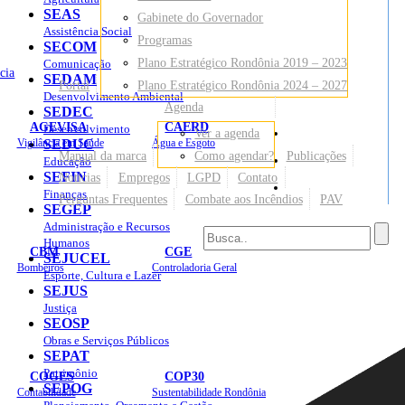
SEAS
Gabinete do Governador
Assistência Social
Programas
SECOM
Plano Estratégico Rondônia 2019 – 2023
Comunicação
cia
SEDAM
Portal
Plano Estratégico Rondônia 2024 – 2027
Desenvolvimento Ambiental
Agenda
SEDEC
AGEVISA
CAERD
Desenvolvimento
Ver a agenda
Mapa do Site
Vigilância em Saúde
SEDUC
Água e Esgoto
Manual da marca
Como agendar?
Publicações
Educação
SEFIN
Notícias
Empregos
LGPD
Contato
Sites
Finanças
Perguntas Frequentes
Combate aos Incêndios
PAV
SEGEP
Administração e Recursos
Humanos
CBM
CGE
SEJUCEL
Bombeiros
Controladoria Geral
Esporte, Cultura e Lazer
SEJUS
Justiça
SEOSP
Obras e Serviços Públicos
SEPAT
Patrimônio
COGES
COP30
SEPOG
Contabilidade
Sustentabilidade Rondônia