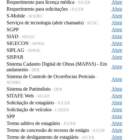
Requerimento para licença médica
Abrir
- JUCER
Requerimento para solicitações
Abrir
- JUCER
S-Mobile
Abrir
- SESDEC
Serviços de tecnologia (abrir chamado)
Abrir
- SETIC
SGPP
Abrir
SIAD
Abrir
- SESAU
SIGECON
Abrir
- SEPOG
SIPLAG
Abrir
- SEPOG
SISPAR
Abrir
Sistema Cadastro Digital de Obras (MAPAS) - Em
Abrir
andamento
- DER
Sistema de Controle de Ocorrências Periciais
-
Abrir
SESDEC
Sistema de Patrimônio
Abrir
- DER
SITAFE Web
Abrir
- SEGEP
Solicitação de estagiário
Abrir
- JUCER
Solicitação de veículos
Abrir
- CAERD
SPP
Abrir
Termo aditivo de estagiário
Abrir
- JUCER
Termo de concessão de recesso de estágio
Abrir
- JUCER
Termo de desligamento de estagiário
Abrir
- JUCER