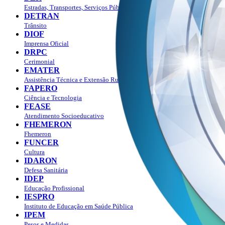
Estradas, Transportes, Serviços Públicos
DETRAN
Trânsito
DIOF
Imprensa Oficial
DRPC
Cerimonial
EMATER
Assistência Técnica e Extensão Rural
FAPERO
Ciência e Tecnologia
FEASE
Atendimento Socioeducativo
FHEMERON
Fhemeron
FUNCER
Cultura
IDARON
Defesa Sanitária
IDEP
Educação Profissional
IESPRO
Instituto de Educação em Saúde Pública
IPEM
Pesos e Medidas