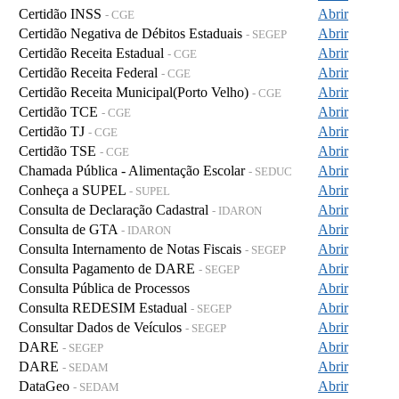
Certidão INSS
Abrir
- CGE
Certidão Negativa de Débitos Estaduais
Abrir
- SEGEP
Certidão Receita Estadual
Abrir
- CGE
Certidão Receita Federal
Abrir
- CGE
Certidão Receita Municipal(Porto Velho)
Abrir
- CGE
Certidão TCE
Abrir
- CGE
Certidão TJ
Abrir
- CGE
Certidão TSE
Abrir
- CGE
Chamada Pública - Alimentação Escolar
Abrir
- SEDUC
Conheça a SUPEL
Abrir
- SUPEL
Consulta de Declaração Cadastral
Abrir
- IDARON
Consulta de GTA
Abrir
- IDARON
Consulta Internamento de Notas Fiscais
Abrir
- SEGEP
Consulta Pagamento de DARE
Abrir
- SEGEP
Consulta Pública de Processos
Abrir
Consulta REDESIM Estadual
Abrir
- SEGEP
Consultar Dados de Veículos
Abrir
- SEGEP
DARE
Abrir
- SEGEP
DARE
Abrir
- SEDAM
DataGeo
Abrir
- SEDAM