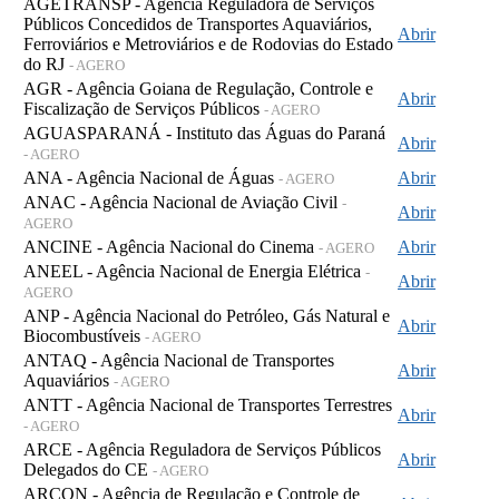
AGETRANSP - Agência Reguladora de Serviços
Públicos Concedidos de Transportes Aquaviários,
Abrir
Ferroviários e Metroviários e de Rodovias do Estado
do RJ
- AGERO
AGR - Agência Goiana de Regulação, Controle e
Abrir
Fiscalização de Serviços Públicos
- AGERO
AGUASPARANÁ - Instituto das Águas do Paraná
Abrir
- AGERO
ANA - Agência Nacional de Águas
Abrir
- AGERO
ANAC - Agência Nacional de Aviação Civil
-
Abrir
AGERO
ANCINE - Agência Nacional do Cinema
Abrir
- AGERO
ANEEL - Agência Nacional de Energia Elétrica
-
Abrir
AGERO
ANP - Agência Nacional do Petróleo, Gás Natural e
Abrir
Biocombustíveis
- AGERO
ANTAQ - Agência Nacional de Transportes
Abrir
Aquaviários
- AGERO
ANTT - Agência Nacional de Transportes Terrestres
Abrir
- AGERO
ARCE - Agência Reguladora de Serviços Públicos
Abrir
Delegados do CE
- AGERO
ARCON - Agência de Regulação e Controle de