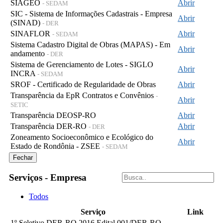
SIAGEO
Abrir
- SEDAM
SIC - Sistema de Informações Cadastrais - Empresa
Abrir
(SINAD)
- DER
SINAFLOR
Abrir
- SEDAM
Sistema Cadastro Digital de Obras (MAPAS) - Em
Abrir
andamento
- DER
Sistema de Gerenciamento de Lotes - SIGLO
Abrir
INCRA
- SEDAM
SROF - Certificado de Regularidade de Obras
Abrir
Transparência da EpR Contratos e Convênios
-
Abrir
SETIC
Transparência DEOSP-RO
Abrir
Transparência DER-RO
Abrir
- DER
Zoneamento Socioeconômico e Ecológico do
Abrir
Estado de Rondônia - ZSEE
- SEDAM
Fechar
Serviços - Empresa
Todos
Serviço
Link
1º Seletivo DER-RO 2016 Edital 001/DER-RO