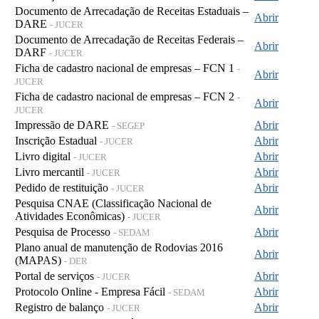
Documento de Arrecadação de Receitas Estaduais –
Abrir
DARE
- JUCER
Documento de Arrecadação de Receitas Federais –
Abrir
DARF
- JUCER
Ficha de cadastro nacional de empresas – FCN 1
-
Abrir
JUCER
Ficha de cadastro nacional de empresas – FCN 2
-
Abrir
JUCER
Impressão de DARE
Abrir
- SEGEP
Inscrição Estadual
Abrir
- JUCER
Livro digital
Abrir
- JUCER
Livro mercantil
Abrir
- JUCER
Pedido de restituição
Abrir
- JUCER
Pesquisa CNAE (Classificação Nacional de
Abrir
Atividades Econômicas)
- JUCER
Pesquisa de Processo
Abrir
- SEDAM
Plano anual de manutenção de Rodovias 2016
Abrir
(MAPAS)
- DER
Portal de serviços
Abrir
- JUCER
Protocolo Online - Empresa Fácil
Abrir
- SEDAM
Registro de balanço
Abrir
- JUCER