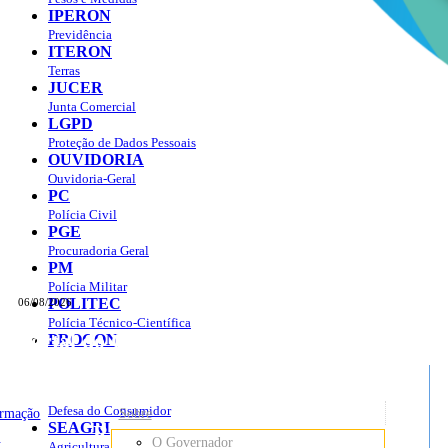
IPERON
Previdência
ITERON
Terras
JUCER
Junta Comercial
LGPD
Proteção de Dados Pessoais
OUVIDORIA
Ouvidoria-Geral
PC
Polícia Civil
PGE
Procuradoria Geral
PM
Polícia Militar
POLITEC
06/08/2026
Polícia Técnico-Científica
Portal do Governo do
Estado de Rondônia
PROCON
sso à Informação
Governo
de
Defesa do Consumidor
ormação
Sobre
SEAGRI
Rondônia
o
O Governador
Agricultura