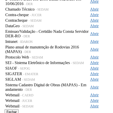
Abrir
10/06/2016
- DER
Chamado Técnico
Abrir
- SEDAM
Contra-cheque
Abrir
- JUCER
Contracheque
Abrir
- SEDAM
DataGeo
Abrir
- SEDAM
Emissao/Validação - Certidão Nada Consta Servidor
Abrir
DER-RO
- DER
Intranet
Abrir
- IDARON
Plano anual de manutenção de Rodovias 2016
Abrir
(MAPAS)
- DER
Protocolo Web
Abrir
- SEDAM
SEI - Sistema Eletrônico de Informações
Abrir
- SEDAM
SIAOF
Abrir
- SEPOG
SIGATER
Abrir
- EMATER
SIGLAM
Abrir
- SEDAM
Sistema Cadastro Digital de Obras (MAPAS) - Em
Abrir
andamento
- DER
Webmail
Abrir
- CAERD
Webmail
Abrir
- JUCER
Webmail
Abrir
- SEDAM
Fechar