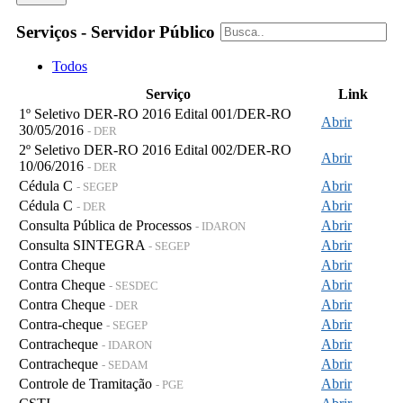
Serviços - Servidor Público
Todos
Serviço
Link
1º Seletivo DER-RO 2016 Edital 001/DER-RO
Abrir
30/05/2016
- DER
2º Seletivo DER-RO 2016 Edital 002/DER-RO
Abrir
10/06/2016
- DER
Cédula C
Abrir
- SEGEP
Cédula C
Abrir
- DER
Consulta Pública de Processos
Abrir
- IDARON
Consulta SINTEGRA
Abrir
- SEGEP
Contra Cheque
Abrir
Contra Cheque
Abrir
- SESDEC
Contra Cheque
Abrir
- DER
Contra-cheque
Abrir
- SEGEP
Contracheque
Abrir
- IDARON
Contracheque
Abrir
- SEDAM
Controle de Tramitação
Abrir
- PGE