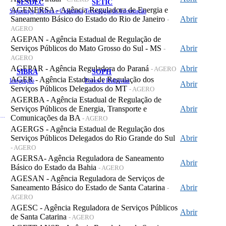
SESDEC
SETIC
AGENERSA - Agência Reguladora de Energia e
Segurança, Defesa e Cidadania
Tecnologia da Informação
Saneamento Básico do Estado do Rio de Janeiro
Abrir
-
AGERO
AGEPAN - Agência Estadual de Regulação de
Serviços Públicos do Mato Grosso do Sul - MS
Abrir
-
AGERO
AGEPAR - Agência Reguladora do Paraná
Abrir
- AGERO
SIBRA
SOPH
AGER - Agência Estadual de Regulação dos
Integração
Portos e Hidrovias
Abrir
Serviços Públicos Delegados do MT
- AGERO
AGERBA - Agência Estadual de Regulação de
Serviços Públicos de Energia, Transporte e
Abrir
 de Gastos Públicos Administrativos
Comunicações da BA
- AGERO
AGERGS - Agência Estadual de Regulação dos
Serviços Públicos Delegados do Rio Grande do Sul
Abrir
- AGERO
AGERSA- Agência Reguladora de Saneamento
Abrir
Básico do Estado da Bahia
- AGERO
AGESAN - Agência Reguladora de Serviços de
Saneamento Básico do Estado de Santa Catarina
Abrir
-
AGERO
AGESC - Agência Reguladora de Serviços Públicos
Abrir
de Santa Catarina
- AGERO