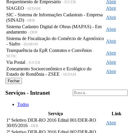
Requerimento de Empresário
Abrir
- JUCER
SIAGEO
Abrir
- SEDAM
SIC - Sistema de Informações Cadastrais - Empresa
Abrir
(SINAD)
- DER
Sistema Cadastro Digital de Obras (MAPAS) - Em
Abrir
andamento
- DER
Sistema de Fiscalização do Comércio de Agrotóxico
Abrir
- Siafro
- IDARON
Transparência da EpR Contratos e Convênios
-
Abrir
SETIC
Via Postal
Abrir
- JUCER
Zoneamento Socioeconômico e Ecológico do
Abrir
Estado de Rondônia - ZSEE
- SEDAM
Fechar
Serviços - Intranet
Todos
Serviço
Link
1º Seletivo DER-RO 2016 Edital 001/DER-RO
Abrir
30/05/2016
- DER
2º Seletivo DER-RO 2016 Edital 002/DER-RO