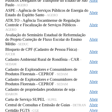
Públicos Delegados de Transporte do Estado de São
Abrir
Paulo
- AGERO
ASPE - Agência de Serviços Públicos de Energia do
Abrir
Estado do Espírito Santo
- AGERO
ATR.TO - Agência Tocantinense de Regulação
Controle e Fiscalização de Serviços Públicos
Abrir
-
AGERO
Avaliação do Seminário Estadual de Reformulação
do Projeto Correção de Fluxo Escolar do Ensino
Abrir
Médio
- SEDUC
Bloqueio de CPF (Cadastro de Pessoa Física)
-
Abrir
JUCER
Cadastro Ambiental Rural de Rondônia - CAR
-
Abrir
SEDAM
Cadastro de Exploradores e Consumidores de
Abrir
Produtos Florestais - CEPROF
- SEDAM
Cadastro de Exploradores e Consumidores de
Abrir
Produtos Florestais - CEPROF
- SEDAM
Cadastro de propriedades produtoras de soja
-
Abrir
IDARON
Carta de Serviço SUPEL
Abrir
- SUPEL
Central de Consultas e Emissão de Guias
Abrir
- DETRAN
Certidão FGTS
Abrir
- CGE