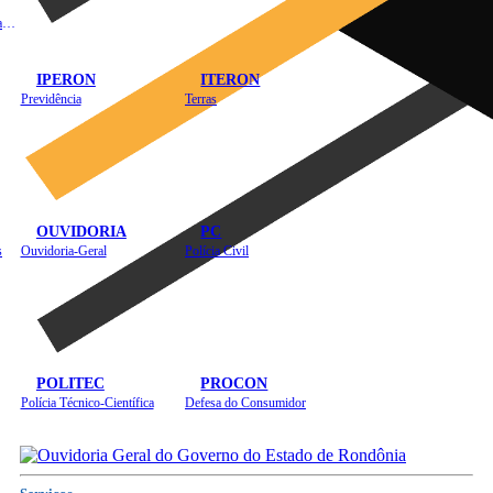
Instituto de Educação em Saúde Pública
IPERON
ITERON
Previdência
Terras
OUVIDORIA
PC
s
Ouvidoria-Geral
Polícia Civil
POLITEC
PROCON
Polícia Técnico-Científica
Defesa do Consumidor