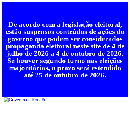
De acordo com a legislação eleitoral,
estão suspensos conteúdos de ações do
governo que podem ser considerados
propaganda eleitoral neste site de 4 de
julho de 2026 a 4 de outubro de 2026.
Se houver segundo turno nas eleições
majoritárias, o prazo será estendido
até 25 de outubro de 2026.