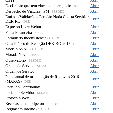
CSTI
Abrir
Declaração que tem vínculo empregatício
Abrir
- JUCER
Despacho de Viaturas - PM
Abrir
- SESDEC
Emissao/Validação - Certidão Nada Consta Servidor
Abrir
DER-RO
- DER
Expresso Livre Webmail
Abrir
Ficha Financeira
Abrir
- SEGEP
Formulário Inconsistência
Abrir
- CAERD
Guia Prático de Redação DER-RO 2017
Abrir
- DER
Modelo AVAC
Abrir
- CAERD
Morada Nova
Abrir
- SEAS
Observatorio
Abrir
- SESDEC
Ordem de Serviço
Abrir
- SESAU
Ordem de Serviço
Abrir
Plano anual de manutenção de Rodovias 2016
Abrir
(MAPAS)
- DER
Portal do Contribuinte
Abrir
Portal do Servidor
Abrir
- SEDAM
Protocolo Web
Abrir
Recadastramento Iperon
Abrir
- IPERON
Regimento Interno
Abrir
- CAERD