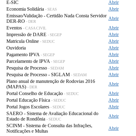
E-SIC
Abrir
Economia Solidária
Abrir
- SEAS
Emissao/Validação - Certidão Nada Consta Servidor
Abrir
DER-RO
- DER
Eventos
Abrir
- CASA CIVIL
Impressão de DARE
Abrir
- SEGEP
Matricula Online
Abrir
- SEDUC
Ouvidoria
Abrir
Pagamento IPVA
Abrir
- SEGEP
Parcelamento de IPVA
Abrir
- SEGEP
Pesquisa de Processo
Abrir
- SEDAM
Pesquisa de Processo - SIGLAM
Abrir
- SEDAM
Plano anual de manutenção de Rodovias 2016
Abrir
(MAPAS)
- DER
Portal Conselho de Educação
Abrir
- SEDUC
Portal Educação Física
Abrir
- SEDUC
Portal Jogos Escolares
Abrir
- SEDUC
SAERO - Sistema de Avaliação Educacional do
Abrir
Estado de Rondônia
- SEDUC
SCINM - Sistema de Consulta das Infrações,
Abrir
Notificações e Multas