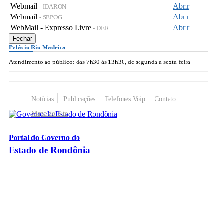
Webmail
Abrir
- IDARON
Webmail
Abrir
- SEPOG
WebMail - Expresso Livre
Abrir
- DER
Fechar
Palácio Rio Madeira
Atendimento ao público: das 7h30 às 13h30, de segunda a sexta-feira
Notícias
Publicações
Telefones Voip
Contato
Mapa do Site
Portal do Governo do
Estado de Rondônia
Palácio Rio Madeira
- Av. Farquar, 2986 - Bairro Pedrinhas
CEP 76.801-470 - Porto Velho, RO
© 2026
Governo do Estado de Rondônia
Todos os Direitos Reservados