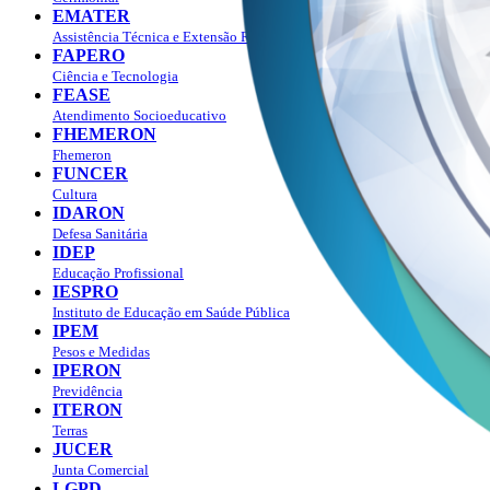
EMATER
Assistência Técnica e Extensão Rural
FAPERO
Ciência e Tecnologia
FEASE
Atendimento Socioeducativo
FHEMERON
Fhemeron
FUNCER
Cultura
IDARON
Defesa Sanitária
IDEP
Educação Profissional
IESPRO
Instituto de Educação em Saúde Pública
IPEM
Pesos e Medidas
IPERON
Previdência
ITERON
Terras
JUCER
Junta Comercial
LGPD