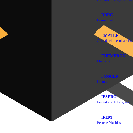
DRPC
Cerimonial
EMATER
FHEMERON
Fhemeron
FUNCER
Cultura
IESPRO
IPEM
Pesos e Medidas