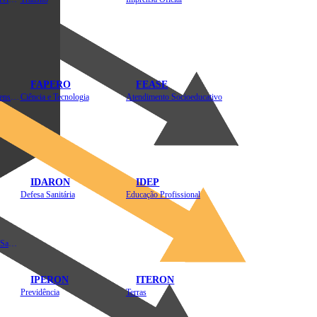
FAPERO
FEASE
Assistência Técnica e Extensão Rural
Ciência e Tecnologia
Atendimento Socioeducativo
IDARON
IDEP
Defesa Sanitária
Educação Profissional
Instituto de Educação em Saúde Pública
IPERON
ITERON
Previdência
Terras