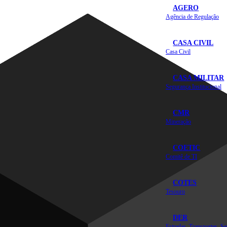
AGERO
Agência de Regulação
CASA CIVIL
Casa Civil
CASA MILITAR
Segurança Institucional
CMR
Mineração
COETIC
Comitê de TI
COTES
Tesouro
DER