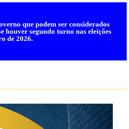
 governo que podem ser considerados
 Se houver segundo turno nas eleições
ro de 2026.