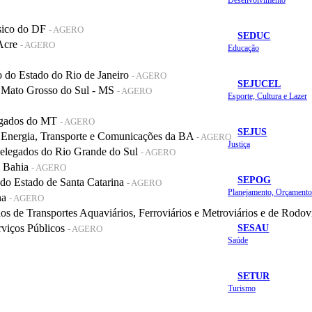
sico do DF
- AGERO
SEDUC
 Acre
- AGERO
Educação
do Estado do Rio de Janeiro
- AGERO
SEJUCEL
 Mato Grosso do Sul - MS
- AGERO
Esporte, Cultura e Lazer
legados do MT
- AGERO
SEJUS
 Energia, Transporte e Comunicações da BA
- AGERO
Justiça
elegados do Rio Grande do Sul
- AGERO
a Bahia
- AGERO
SEPOG
o Estado de Santa Catarina
- AGERO
na
- AGERO
de Transportes Aquaviários, Ferroviários e Metroviários e de Rodov
SESAU
rviços Públicos
- AGERO
Saúde
SETUR
Turismo