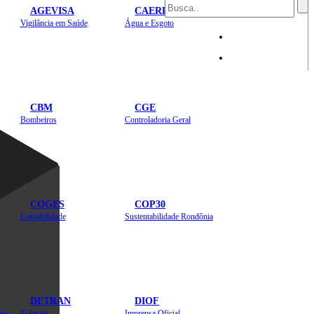
AGEVISA
CAERD
Mapa do Site
Vigilância em Saúde
Água e Esgoto
Sites
CBM
CGE
Bombeiros
Controladoria Geral
COGES
COP30
Contabilidade
Sustentabilidade Rondônia
DETRAN
DIOF
Estradas, Transportes, Serviços Públicos
Trânsito
Imprensa Oficial