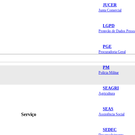
JUCER
Junta Comercial
LGPD
Proteção de Dados Pesso
PGE
Procuradoria Geral
PM
Polícia Militar
SEAGRI
Agricultura
SEAS
Serviço
Assistência Social
SEDEC
Desenvolvimento