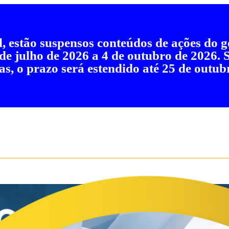
al, estão suspensos conteúdos de ações do
 de julho de 2026 a 4 de outubro de 2026.
as, o prazo será estendido até 25 de outub