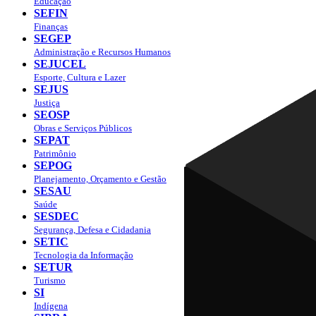
Educação
SEFIN
Finanças
SEGEP
Administração e Recursos Humanos
SEJUCEL
Esporte, Cultura e Lazer
SEJUS
Justiça
SEOSP
Obras e Serviços Públicos
SEPAT
Patrimônio
SEPOG
Planejamento, Orçamento e Gestão
SESAU
Saúde
SESDEC
Segurança, Defesa e Cidadania
SETIC
Tecnologia da Informação
SETUR
Turismo
SI
Indígena