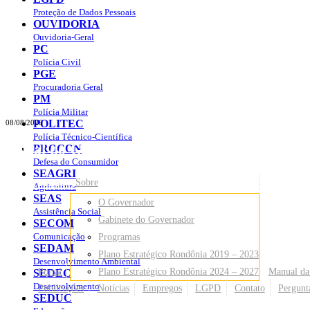
Proteção de Dados Pessoais
OUVIDORIA
Ouvidoria-Geral
PC
Polícia Civil
PGE
Procuradoria Geral
PM
Polícia Militar
POLITEC
08/08/2026
Polícia Técnico-Científica
Portal do Governo do
Estado de Rondônia
PROCON
Defesa do Consumidor
SEAGRI
Governo
de Rondônia
Sobre
Agricultura
SEAS
O Governador
Assistência Social
Gabinete do Governador
SECOM
Comunicação
Programas
SEDAM
Plano Estratégico Rondônia 2019 – 2023
Desenvolvimento Ambiental
Portal
Plano Estratégico Rondônia 2024 – 2027
Manual da
SEDEC
Desenvolvimento
Publicações
Notícias
Empregos
LGPD
Contato
Pergunt
SEDUC