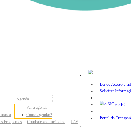
A
Lei de Acesso a I
Solicitar Informaç
Agenda
e-SIC
Ver a agenda
 marca
Como agendar?
Portal da Transpar
as Frequentes
Combate aos Incêndios
PAV
Secretarias e Órgãos