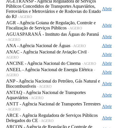
AGETRANSP - Agência Reguladora de Serviços
Públicos Concedidos de Transportes Aquaviários,
Abrir
Ferroviários e Metroviários e de Rodovias do Estado
do RJ
- AGERO
AGR - Agência Goiana de Regulação, Controle e
Abrir
Fiscalização de Serviços Públicos
- AGERO
AGUASPARANÁ - Instituto das Águas do Paraná
Abrir
- AGERO
ANA - Agência Nacional de Águas
Abrir
- AGERO
ANAC - Agência Nacional de Aviação Civil
-
Abrir
AGERO
ANCINE - Agência Nacional do Cinema
Abrir
- AGERO
ANEEL - Agência Nacional de Energia Elétrica
-
Abrir
AGERO
ANP - Agência Nacional do Petróleo, Gás Natural e
Abrir
Biocombustíveis
- AGERO
ANTAQ - Agência Nacional de Transportes
Abrir
Aquaviários
- AGERO
ANTT - Agência Nacional de Transportes Terrestres
Abrir
- AGERO
ARCE - Agência Reguladora de Serviços Públicos
Abrir
Delegados do CE
- AGERO
ARCON - Agência de Regulação e Controle de