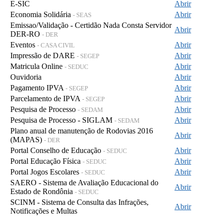
E-SIC
Abrir
Economia Solidária
Abrir
- SEAS
Emissao/Validação - Certidão Nada Consta Servidor
Abrir
DER-RO
- DER
Eventos
Abrir
- CASA CIVIL
Impressão de DARE
Abrir
- SEGEP
Matricula Online
Abrir
- SEDUC
Ouvidoria
Abrir
Pagamento IPVA
Abrir
- SEGEP
Parcelamento de IPVA
Abrir
- SEGEP
Pesquisa de Processo
Abrir
- SEDAM
Pesquisa de Processo - SIGLAM
Abrir
- SEDAM
Plano anual de manutenção de Rodovias 2016
Abrir
(MAPAS)
- DER
Portal Conselho de Educação
Abrir
- SEDUC
Portal Educação Física
Abrir
- SEDUC
Portal Jogos Escolares
Abrir
- SEDUC
SAERO - Sistema de Avaliação Educacional do
Abrir
Estado de Rondônia
- SEDUC
SCINM - Sistema de Consulta das Infrações,
Abrir
Notificações e Multas