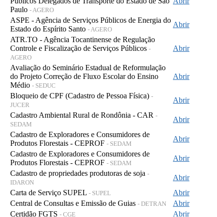
Públicos Delegados de Transporte do Estado de São
Abrir
Paulo
- AGERO
ASPE - Agência de Serviços Públicos de Energia do
Abrir
Estado do Espírito Santo
- AGERO
ATR.TO - Agência Tocantinense de Regulação
Controle e Fiscalização de Serviços Públicos
Abrir
-
AGERO
Avaliação do Seminário Estadual de Reformulação
do Projeto Correção de Fluxo Escolar do Ensino
Abrir
Médio
- SEDUC
Bloqueio de CPF (Cadastro de Pessoa Física)
-
Abrir
JUCER
Cadastro Ambiental Rural de Rondônia - CAR
-
Abrir
SEDAM
Cadastro de Exploradores e Consumidores de
Abrir
Produtos Florestais - CEPROF
- SEDAM
Cadastro de Exploradores e Consumidores de
Abrir
Produtos Florestais - CEPROF
- SEDAM
Cadastro de propriedades produtoras de soja
-
Abrir
IDARON
Carta de Serviço SUPEL
Abrir
- SUPEL
Central de Consultas e Emissão de Guias
Abrir
- DETRAN
Certidão FGTS
Abrir
- CGE