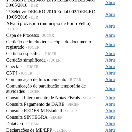
Abrir
30/05/2016
- DER
2º Seletivo DER-RO 2016 Edital 002/DER-RO
Abrir
10/06/2016
- DER
Alvará provisório (município de Porto Velho)
-
Abrir
JUCER
Capa de Processo
Abrir
- JUCER
Certidão de inteiro teor – cópia de documento
Abrir
registrado
- JUCER
Certidão específica
Abrir
- JUCER
Certidão simplificada
Abrir
- JUCER
Checklist
Abrir
- JUCER
CNPJ
Abrir
- JUCER
Comunicação de funcionamento
Abrir
- JUCER
Comunicação de paralisação temporária de
Abrir
atividades
- JUCER
Consulta Internamento de Notas Fiscais
Abrir
- SEGEP
Consulta Pagamento de DARE
Abrir
- SEGEP
Consulta REDESIM Estadual
Abrir
- SEGEP
Consulta SINTEGRA
Abrir
- SEGEP
DataGeo
Abrir
- SEDAM
Declarações de ME/EPP
Abrir
- JUCER