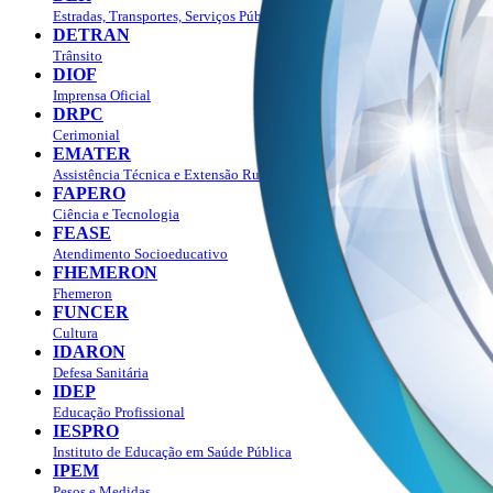
Estradas, Transportes, Serviços Públicos
DETRAN
Trânsito
DIOF
Imprensa Oficial
DRPC
Cerimonial
EMATER
Assistência Técnica e Extensão Rural
FAPERO
Ciência e Tecnologia
FEASE
Atendimento Socioeducativo
FHEMERON
Fhemeron
FUNCER
Cultura
IDARON
Defesa Sanitária
IDEP
Educação Profissional
IESPRO
Instituto de Educação em Saúde Pública
IPEM
Pesos e Medidas