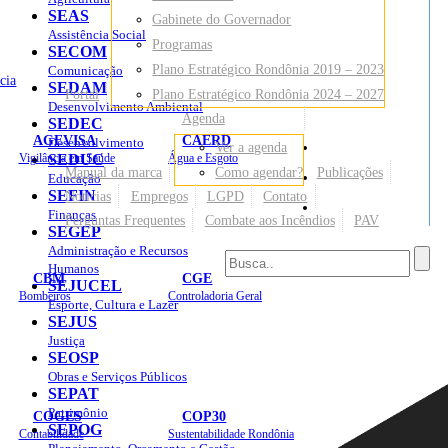
SEAS
Gabinete do Governador
Assistência Social
Programas
SECOM
Plano Estratégico Rondônia 2019 – 2023
Comunicação
cia
SEDAM
Portal
Plano Estratégico Rondônia 2024 – 2027
Desenvolvimento Ambiental
Agenda
SEDEC
AGEVISA
CAERD
Desenvolvimento
Ver a agenda
Mapa do Site
Vigilância em Saúde
SEDUC
Água e Esgoto
Manual da marca
Como agendar?
Publicações
Educação
SEFIN
Notícias
Empregos
LGPD
Contato
Sites
Finanças
Perguntas Frequentes
Combate aos Incêndios
PAV
SEGEP
Administração e Recursos
Humanos
CBM
CGE
SEJUCEL
Bombeiros
Controladoria Geral
Esporte, Cultura e Lazer
SEJUS
Justiça
SEOSP
Obras e Serviços Públicos
SEPAT
Patrimônio
COGES
COP30
SEPOG
Contabilidade
Sustentabilidade Rondônia