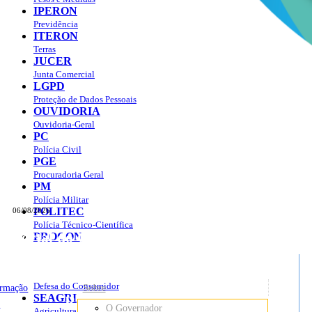
IPERON
Previdência
ITERON
Terras
JUCER
Junta Comercial
LGPD
Proteção de Dados Pessoais
OUVIDORIA
Ouvidoria-Geral
PC
Polícia Civil
PGE
Procuradoria Geral
PM
Polícia Militar
POLITEC
06/08/2026
Polícia Técnico-Científica
Portal do Governo do
Estado de Rondônia
PROCON
sso à Informação
Governo
de
Defesa do Consumidor
ormação
Sobre
SEAGRI
Rondônia
o
O Governador
Agricultura