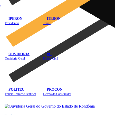
Instituto de Educação em Saúde Pública
IPERON
ITERON
Previdência
Terras
OUVIDORIA
PC
s
Ouvidoria-Geral
Polícia Civil
POLITEC
PROCON
Polícia Técnico-Científica
Defesa do Consumidor