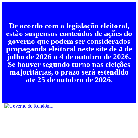
De acordo com a legislação eleitoral,
estão suspensos conteúdos de ações do
governo que podem ser considerados
propaganda eleitoral neste site de 4 de
julho de 2026 a 4 de outubro de 2026.
Se houver segundo turno nas eleições
majoritárias, o prazo será estendido
até 25 de outubro de 2026.