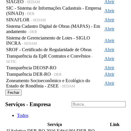
SIAGEO
Abrir
- SEDAM
SIC - Sistema de Informações Cadastrais - Empresa
Abrir
(SINAD)
- DER
SINAFLOR
Abrir
- SEDAM
Sistema Cadastro Digital de Obras (MAPAS) - Em
Abrir
andamento
- DER
Sistema de Gerenciamento de Lotes - SIGLO
Abrir
INCRA
- SEDAM
SROF - Certificado de Regularidade de Obras
Abrir
Transparência da EpR Contratos e Convênios
-
Abrir
SETIC
Transparência DEOSP-RO
Abrir
Transparência DER-RO
Abrir
- DER
Zoneamento Socioeconômico e Ecológico do
Abrir
Estado de Rondônia - ZSEE
- SEDAM
Fechar
Serviços - Empresa
Todos
Serviço
Link
1º Seletivo DER-RO 2016 Edital 001/DER-RO