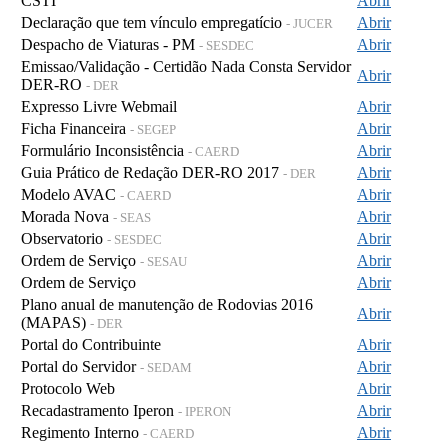
CSTI
Abrir
Declaração que tem vínculo empregatício
Abrir
- JUCER
Despacho de Viaturas - PM
Abrir
- SESDEC
Emissao/Validação - Certidão Nada Consta Servidor
Abrir
DER-RO
- DER
Expresso Livre Webmail
Abrir
Ficha Financeira
Abrir
- SEGEP
Formulário Inconsistência
Abrir
- CAERD
Guia Prático de Redação DER-RO 2017
Abrir
- DER
Modelo AVAC
Abrir
- CAERD
Morada Nova
Abrir
- SEAS
Observatorio
Abrir
- SESDEC
Ordem de Serviço
Abrir
- SESAU
Ordem de Serviço
Abrir
Plano anual de manutenção de Rodovias 2016
Abrir
(MAPAS)
- DER
Portal do Contribuinte
Abrir
Portal do Servidor
Abrir
- SEDAM
Protocolo Web
Abrir
Recadastramento Iperon
Abrir
- IPERON
Regimento Interno
Abrir
- CAERD