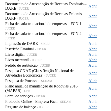
Documento de Arrecadação de Receitas Estaduais –
Abrir
DARE
- JUCER
Documento de Arrecadação de Receitas Federais –
Abrir
DARF
- JUCER
Ficha de cadastro nacional de empresas – FCN 1
-
Abrir
JUCER
Ficha de cadastro nacional de empresas – FCN 2
-
Abrir
JUCER
Impressão de DARE
Abrir
- SEGEP
Inscrição Estadual
Abrir
- JUCER
Livro digital
Abrir
- JUCER
Livro mercantil
Abrir
- JUCER
Pedido de restituição
Abrir
- JUCER
Pesquisa CNAE (Classificação Nacional de
Abrir
Atividades Econômicas)
- JUCER
Pesquisa de Processo
Abrir
- SEDAM
Plano anual de manutenção de Rodovias 2016
Abrir
(MAPAS)
- DER
Portal de serviços
Abrir
- JUCER
Protocolo Online - Empresa Fácil
Abrir
- SEDAM
Registro de balanço
Abrir
- JUCER