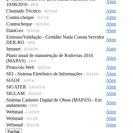
Abrir
10/06/2016
- DER
Chamado Técnico
Abrir
- SEDAM
Contra-cheque
Abrir
- JUCER
Contracheque
Abrir
- SEDAM
DataGeo
Abrir
- SEDAM
Emissao/Validação - Certidão Nada Consta Servidor
Abrir
DER-RO
- DER
Intranet
Abrir
- IDARON
Plano anual de manutenção de Rodovias 2016
Abrir
(MAPAS)
- DER
Protocolo Web
Abrir
- SEDAM
SEI - Sistema Eletrônico de Informações
Abrir
- SEDAM
SIAOF
Abrir
- SEPOG
SIGATER
Abrir
- EMATER
SIGLAM
Abrir
- SEDAM
Sistema Cadastro Digital de Obras (MAPAS) - Em
Abrir
andamento
- DER
Webmail
Abrir
- CAERD
Webmail
Abrir
- JUCER
Webmail
Abrir
- SEDAM
Fechar