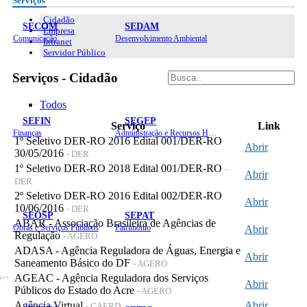
Serviços
Cidadão
SECOM
SEDAM
Empresa
Comunicação
Desenvolvimento Ambiental
Intranet
Servidor Público
Serviços - Cidadão
Todos
SEFIN
SEGEP
Serviço
Link
Finanças
Administração e Recursos Humanos
1º Seletivo DER-RO 2016 Edital 001/DER-RO
Abrir
30/05/2016
- DER
1º Seletivo DER-RO 2018 Edital 001/DER-RO
-
Abrir
DER
2º Seletivo DER-RO 2016 Edital 002/DER-RO
Abrir
10/06/2016
- DER
SEOSP
SEPAT
ABAR - Associação Brasileira de Agências de
Obras e Serviços Públicos
Patrimônio
Abrir
Regulação
- AGERO
ADASA - Agência Reguladora de Águas, Energia e
Abrir
Saneamento Básico do DF
- AGERO
Planejamento, Orçamento e Gestão
AGEAC - Agência Reguladora dos Serviços
Abrir
Públicos do Estado do Acre
- AGERO
Agência Virtual
Abrir
- CAERD