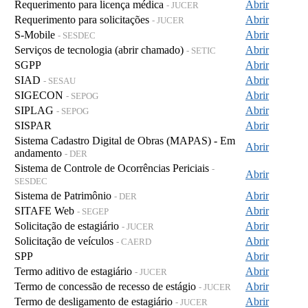
Requerimento para licença médica
Abrir
- JUCER
Requerimento para solicitações
Abrir
- JUCER
S-Mobile
Abrir
- SESDEC
Serviços de tecnologia (abrir chamado)
Abrir
- SETIC
SGPP
Abrir
SIAD
Abrir
- SESAU
SIGECON
Abrir
- SEPOG
SIPLAG
Abrir
- SEPOG
SISPAR
Abrir
Sistema Cadastro Digital de Obras (MAPAS) - Em
Abrir
andamento
- DER
Sistema de Controle de Ocorrências Periciais
-
Abrir
SESDEC
Sistema de Patrimônio
Abrir
- DER
SITAFE Web
Abrir
- SEGEP
Solicitação de estagiário
Abrir
- JUCER
Solicitação de veículos
Abrir
- CAERD
SPP
Abrir
Termo aditivo de estagiário
Abrir
- JUCER
Termo de concessão de recesso de estágio
Abrir
- JUCER
Termo de desligamento de estagiário
Abrir
- JUCER