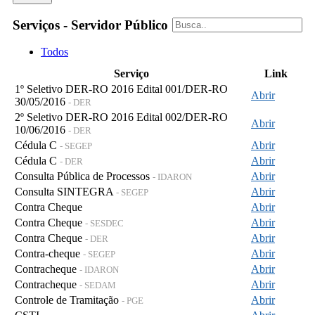
Serviços - Servidor Público
Todos
Serviço
Link
1º Seletivo DER-RO 2016 Edital 001/DER-RO
Abrir
30/05/2016
- DER
2º Seletivo DER-RO 2016 Edital 002/DER-RO
Abrir
10/06/2016
- DER
Cédula C
Abrir
- SEGEP
Cédula C
Abrir
- DER
Consulta Pública de Processos
Abrir
- IDARON
Consulta SINTEGRA
Abrir
- SEGEP
Contra Cheque
Abrir
Contra Cheque
Abrir
- SESDEC
Contra Cheque
Abrir
- DER
Contra-cheque
Abrir
- SEGEP
Contracheque
Abrir
- IDARON
Contracheque
Abrir
- SEDAM
Controle de Tramitação
Abrir
- PGE