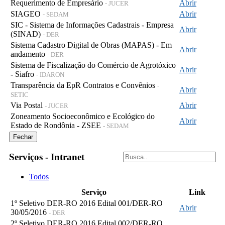
Requerimento de Empresário
Abrir
- JUCER
SIAGEO
Abrir
- SEDAM
SIC - Sistema de Informações Cadastrais - Empresa
Abrir
(SINAD)
- DER
Sistema Cadastro Digital de Obras (MAPAS) - Em
Abrir
andamento
- DER
Sistema de Fiscalização do Comércio de Agrotóxico
Abrir
- Siafro
- IDARON
Transparência da EpR Contratos e Convênios
-
Abrir
SETIC
Via Postal
Abrir
- JUCER
Zoneamento Socioeconômico e Ecológico do
Abrir
Estado de Rondônia - ZSEE
- SEDAM
Fechar
Serviços - Intranet
Todos
Serviço
Link
1º Seletivo DER-RO 2016 Edital 001/DER-RO
Abrir
30/05/2016
- DER
2º Seletivo DER-RO 2016 Edital 002/DER-RO