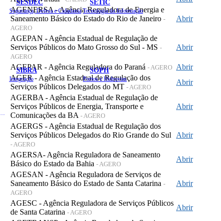
SESDEC
SETIC
AGENERSA - Agência Reguladora de Energia e
Segurança, Defesa e Cidadania
Tecnologia da Informação
Saneamento Básico do Estado do Rio de Janeiro
Abrir
-
AGERO
AGEPAN - Agência Estadual de Regulação de
Serviços Públicos do Mato Grosso do Sul - MS
Abrir
-
AGERO
AGEPAR - Agência Reguladora do Paraná
Abrir
- AGERO
SIBRA
SOPH
AGER - Agência Estadual de Regulação dos
Integração
Portos e Hidrovias
Abrir
Serviços Públicos Delegados do MT
- AGERO
AGERBA - Agência Estadual de Regulação de
Serviços Públicos de Energia, Transporte e
Abrir
 de Gastos Públicos Administrativos
Comunicações da BA
- AGERO
AGERGS - Agência Estadual de Regulação dos
Serviços Públicos Delegados do Rio Grande do Sul
Abrir
- AGERO
AGERSA- Agência Reguladora de Saneamento
Abrir
Básico do Estado da Bahia
- AGERO
AGESAN - Agência Reguladora de Serviços de
Saneamento Básico do Estado de Santa Catarina
Abrir
-
AGERO
AGESC - Agência Reguladora de Serviços Públicos
Abrir
de Santa Catarina
- AGERO