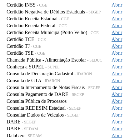
Certidão INSS
Abrir
- CGE
Certidão Negativa de Débitos Estaduais
Abrir
- SEGEP
Certidão Receita Estadual
Abrir
- CGE
Certidão Receita Federal
Abrir
- CGE
Certidão Receita Municipal(Porto Velho)
Abrir
- CGE
Certidão TCE
Abrir
- CGE
Certidão TJ
Abrir
- CGE
Certidão TSE
Abrir
- CGE
Chamada Pública - Alimentação Escolar
Abrir
- SEDUC
Conheça a SUPEL
Abrir
- SUPEL
Consulta de Declaração Cadastral
Abrir
- IDARON
Consulta de GTA
Abrir
- IDARON
Consulta Internamento de Notas Fiscais
Abrir
- SEGEP
Consulta Pagamento de DARE
Abrir
- SEGEP
Consulta Pública de Processos
Abrir
Consulta REDESIM Estadual
Abrir
- SEGEP
Consultar Dados de Veículos
Abrir
- SEGEP
DARE
Abrir
- SEGEP
DARE
Abrir
- SEDAM
DataGeo
Abrir
- SEDAM