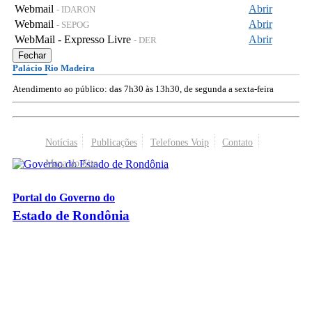
Webmail
Abrir
- IDARON
Webmail
Abrir
- SEPOG
WebMail - Expresso Livre
Abrir
- DER
Fechar
Palácio Rio Madeira
Atendimento ao público: das 7h30 às 13h30, de segunda a sexta-feira
Notícias
Publicações
Telefones Voip
Contato
Mapa do Site
Portal do Governo do
Estado de Rondônia
Palácio Rio Madeira
- Av. Farquar, 2986 - Bairro Pedrinhas
CEP 76.801-470 - Porto Velho, RO
© 2026
Governo do Estado de Rondônia
Todos os Direitos Reservados