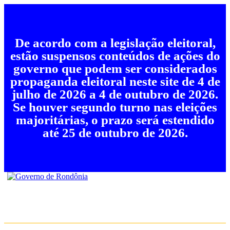
De acordo com a legislação eleitoral,
estão suspensos conteúdos de ações do
governo que podem ser considerados
propaganda eleitoral neste site de 4 de
julho de 2026 a 4 de outubro de 2026.
Se houver segundo turno nas eleições
majoritárias, o prazo será estendido
até 25 de outubro de 2026.