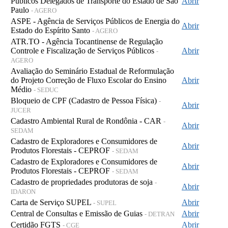
Públicos Delegados de Transporte do Estado de São
Abrir
Paulo
- AGERO
ASPE - Agência de Serviços Públicos de Energia do
Abrir
Estado do Espírito Santo
- AGERO
ATR.TO - Agência Tocantinense de Regulação
Controle e Fiscalização de Serviços Públicos
Abrir
-
AGERO
Avaliação do Seminário Estadual de Reformulação
do Projeto Correção de Fluxo Escolar do Ensino
Abrir
Médio
- SEDUC
Bloqueio de CPF (Cadastro de Pessoa Física)
-
Abrir
JUCER
Cadastro Ambiental Rural de Rondônia - CAR
-
Abrir
SEDAM
Cadastro de Exploradores e Consumidores de
Abrir
Produtos Florestais - CEPROF
- SEDAM
Cadastro de Exploradores e Consumidores de
Abrir
Produtos Florestais - CEPROF
- SEDAM
Cadastro de propriedades produtoras de soja
-
Abrir
IDARON
Carta de Serviço SUPEL
Abrir
- SUPEL
Central de Consultas e Emissão de Guias
Abrir
- DETRAN
Certidão FGTS
Abrir
- CGE