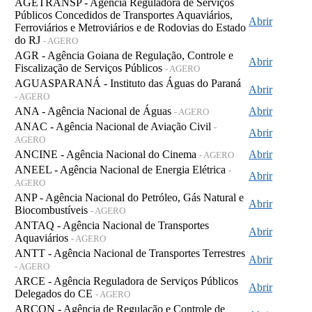
AGETRANSP - Agência Reguladora de Serviços
Públicos Concedidos de Transportes Aquaviários,
Abrir
Ferroviários e Metroviários e de Rodovias do Estado
do RJ
- AGERO
AGR - Agência Goiana de Regulação, Controle e
Abrir
Fiscalização de Serviços Públicos
- AGERO
AGUASPARANÁ - Instituto das Águas do Paraná
Abrir
- AGERO
ANA - Agência Nacional de Águas
Abrir
- AGERO
ANAC - Agência Nacional de Aviação Civil
-
Abrir
AGERO
ANCINE - Agência Nacional do Cinema
Abrir
- AGERO
ANEEL - Agência Nacional de Energia Elétrica
-
Abrir
AGERO
ANP - Agência Nacional do Petróleo, Gás Natural e
Abrir
Biocombustíveis
- AGERO
ANTAQ - Agência Nacional de Transportes
Abrir
Aquaviários
- AGERO
ANTT - Agência Nacional de Transportes Terrestres
Abrir
- AGERO
ARCE - Agência Reguladora de Serviços Públicos
Abrir
Delegados do CE
- AGERO
ARCON - Agência de Regulação e Controle de