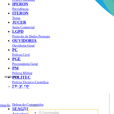
IPERON
Previdência
ITERON
Terras
JUCER
Junta Comercial
LGPD
Proteção de Dados Pessoais
OUVIDORIA
Ouvidoria-Geral
PC
Polícia Civil
PGE
Procuradoria Geral
PM
Polícia Militar
POLITEC
06/08/2026
Polícia Técnico-Científica
Portal do Governo do
Estado de Rondônia
PROCON
sso à Informação
Governo
de
Defesa do Consumidor
ormação
Sobre
SEAGRI
Rondônia
o
O Governador
Agricultura