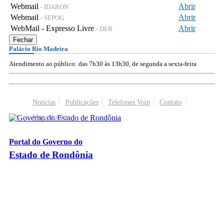
Webmail
Abrir
- IDARON
Webmail
Abrir
- SEPOG
WebMail - Expresso Livre
Abrir
- DER
Fechar
Palácio Rio Madeira
Atendimento ao público: das 7h30 às 13h30, de segunda a sexta-feira
Notícias
Publicações
Telefones Voip
Contato
Mapa do Site
Portal do Governo do
Estado de Rondônia
Palácio Rio Madeira
- Av. Farquar, 2986 - Bairro Pedrinhas
CEP 76.801-470 - Porto Velho, RO
© 2026
Governo do Estado de Rondônia
Todos os Direitos Reservados