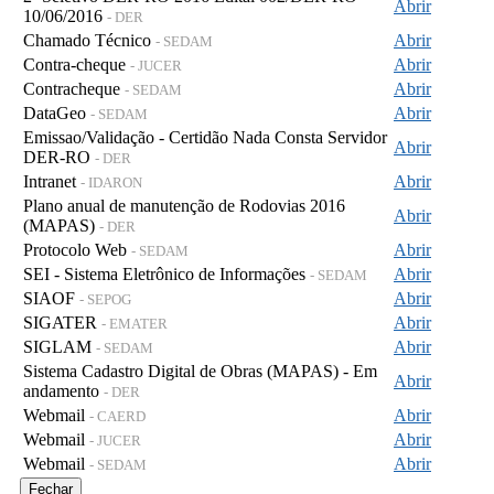
Abrir
10/06/2016
- DER
Chamado Técnico
Abrir
- SEDAM
Contra-cheque
Abrir
- JUCER
Contracheque
Abrir
- SEDAM
DataGeo
Abrir
- SEDAM
Emissao/Validação - Certidão Nada Consta Servidor
Abrir
DER-RO
- DER
Intranet
Abrir
- IDARON
Plano anual de manutenção de Rodovias 2016
Abrir
(MAPAS)
- DER
Protocolo Web
Abrir
- SEDAM
SEI - Sistema Eletrônico de Informações
Abrir
- SEDAM
SIAOF
Abrir
- SEPOG
SIGATER
Abrir
- EMATER
SIGLAM
Abrir
- SEDAM
Sistema Cadastro Digital de Obras (MAPAS) - Em
Abrir
andamento
- DER
Webmail
Abrir
- CAERD
Webmail
Abrir
- JUCER
Webmail
Abrir
- SEDAM
Fechar