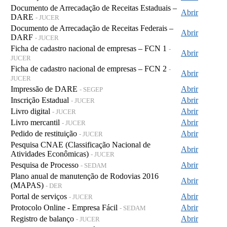
Documento de Arrecadação de Receitas Estaduais –
Abrir
DARE
- JUCER
Documento de Arrecadação de Receitas Federais –
Abrir
DARF
- JUCER
Ficha de cadastro nacional de empresas – FCN 1
-
Abrir
JUCER
Ficha de cadastro nacional de empresas – FCN 2
-
Abrir
JUCER
Impressão de DARE
Abrir
- SEGEP
Inscrição Estadual
Abrir
- JUCER
Livro digital
Abrir
- JUCER
Livro mercantil
Abrir
- JUCER
Pedido de restituição
Abrir
- JUCER
Pesquisa CNAE (Classificação Nacional de
Abrir
Atividades Econômicas)
- JUCER
Pesquisa de Processo
Abrir
- SEDAM
Plano anual de manutenção de Rodovias 2016
Abrir
(MAPAS)
- DER
Portal de serviços
Abrir
- JUCER
Protocolo Online - Empresa Fácil
Abrir
- SEDAM
Registro de balanço
Abrir
- JUCER