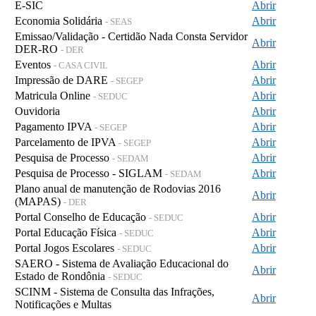
E-SIC
Abrir
Economia Solidária
Abrir
- SEAS
Emissao/Validação - Certidão Nada Consta Servidor
Abrir
DER-RO
- DER
Eventos
Abrir
- CASA CIVIL
Impressão de DARE
Abrir
- SEGEP
Matricula Online
Abrir
- SEDUC
Ouvidoria
Abrir
Pagamento IPVA
Abrir
- SEGEP
Parcelamento de IPVA
Abrir
- SEGEP
Pesquisa de Processo
Abrir
- SEDAM
Pesquisa de Processo - SIGLAM
Abrir
- SEDAM
Plano anual de manutenção de Rodovias 2016
Abrir
(MAPAS)
- DER
Portal Conselho de Educação
Abrir
- SEDUC
Portal Educação Física
Abrir
- SEDUC
Portal Jogos Escolares
Abrir
- SEDUC
SAERO - Sistema de Avaliação Educacional do
Abrir
Estado de Rondônia
- SEDUC
SCINM - Sistema de Consulta das Infrações,
Abrir
Notificações e Multas