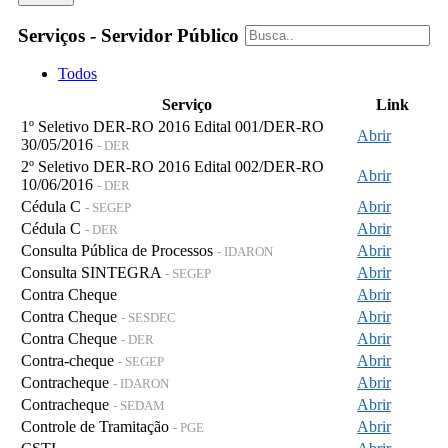
Serviços - Servidor Público
Todos
Serviço
Link
1º Seletivo DER-RO 2016 Edital 001/DER-RO
Abrir
30/05/2016
- DER
2º Seletivo DER-RO 2016 Edital 002/DER-RO
Abrir
10/06/2016
- DER
Cédula C
Abrir
- SEGEP
Cédula C
Abrir
- DER
Consulta Pública de Processos
Abrir
- IDARON
Consulta SINTEGRA
Abrir
- SEGEP
Contra Cheque
Abrir
Contra Cheque
Abrir
- SESDEC
Contra Cheque
Abrir
- DER
Contra-cheque
Abrir
- SEGEP
Contracheque
Abrir
- IDARON
Contracheque
Abrir
- SEDAM
Controle de Tramitação
Abrir
- PGE