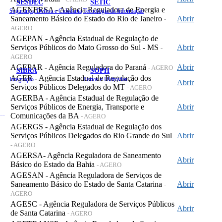
SESDEC
SETIC
AGENERSA - Agência Reguladora de Energia e
Segurança, Defesa e Cidadania
Tecnologia da Informação
Saneamento Básico do Estado do Rio de Janeiro
Abrir
-
AGERO
AGEPAN - Agência Estadual de Regulação de
Serviços Públicos do Mato Grosso do Sul - MS
Abrir
-
AGERO
AGEPAR - Agência Reguladora do Paraná
Abrir
- AGERO
SIBRA
SOPH
AGER - Agência Estadual de Regulação dos
Integração
Portos e Hidrovias
Abrir
Serviços Públicos Delegados do MT
- AGERO
AGERBA - Agência Estadual de Regulação de
Serviços Públicos de Energia, Transporte e
Abrir
 de Gastos Públicos Administrativos
Comunicações da BA
- AGERO
AGERGS - Agência Estadual de Regulação dos
Serviços Públicos Delegados do Rio Grande do Sul
Abrir
- AGERO
AGERSA- Agência Reguladora de Saneamento
Abrir
Básico do Estado da Bahia
- AGERO
AGESAN - Agência Reguladora de Serviços de
Saneamento Básico do Estado de Santa Catarina
Abrir
-
AGERO
AGESC - Agência Reguladora de Serviços Públicos
Abrir
de Santa Catarina
- AGERO