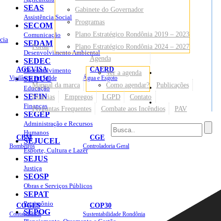
SEAS
Gabinete do Governador
Assistência Social
Programas
SECOM
Plano Estratégico Rondônia 2019 – 2023
Comunicação
cia
SEDAM
Portal
Plano Estratégico Rondônia 2024 – 2027
Desenvolvimento Ambiental
Agenda
SEDEC
AGEVISA
CAERD
Desenvolvimento
Ver a agenda
Mapa do Site
Vigilância em Saúde
SEDUC
Água e Esgoto
Manual da marca
Como agendar?
Publicações
Educação
SEFIN
Notícias
Empregos
LGPD
Contato
Sites
Finanças
Perguntas Frequentes
Combate aos Incêndios
PAV
SEGEP
Administração e Recursos
Humanos
CBM
CGE
SEJUCEL
Bombeiros
Controladoria Geral
Esporte, Cultura e Lazer
SEJUS
Justiça
SEOSP
Obras e Serviços Públicos
SEPAT
Patrimônio
COGES
COP30
SEPOG
Contabilidade
Sustentabilidade Rondônia