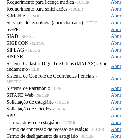
Requerimento para licença médica
Abrir
- JUCER
Requerimento para solicitações
Abrir
- JUCER
S-Mobile
Abrir
- SESDEC
Serviços de tecnologia (abrir chamado)
Abrir
- SETIC
SGPP
Abrir
SIAD
Abrir
- SESAU
SIGECON
Abrir
- SEPOG
SIPLAG
Abrir
- SEPOG
SISPAR
Abrir
Sistema Cadastro Digital de Obras (MAPAS) - Em
Abrir
andamento
- DER
Sistema de Controle de Ocorrências Periciais
-
Abrir
SESDEC
Sistema de Patrimônio
Abrir
- DER
SITAFE Web
Abrir
- SEGEP
Solicitação de estagiário
Abrir
- JUCER
Solicitação de veículos
Abrir
- CAERD
SPP
Abrir
Termo aditivo de estagiário
Abrir
- JUCER
Termo de concessão de recesso de estágio
Abrir
- JUCER
Termo de desligamento de estagiário
Abrir
- JUCER