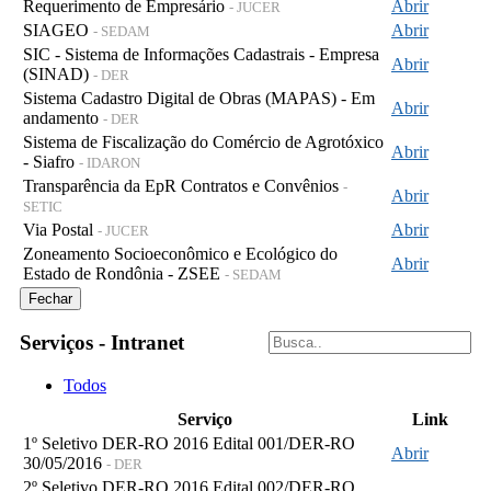
Requerimento de Empresário
Abrir
- JUCER
SIAGEO
Abrir
- SEDAM
SIC - Sistema de Informações Cadastrais - Empresa
Abrir
(SINAD)
- DER
Sistema Cadastro Digital de Obras (MAPAS) - Em
Abrir
andamento
- DER
Sistema de Fiscalização do Comércio de Agrotóxico
Abrir
- Siafro
- IDARON
Transparência da EpR Contratos e Convênios
-
Abrir
SETIC
Via Postal
Abrir
- JUCER
Zoneamento Socioeconômico e Ecológico do
Abrir
Estado de Rondônia - ZSEE
- SEDAM
Fechar
Serviços - Intranet
Todos
Serviço
Link
1º Seletivo DER-RO 2016 Edital 001/DER-RO
Abrir
30/05/2016
- DER
2º Seletivo DER-RO 2016 Edital 002/DER-RO