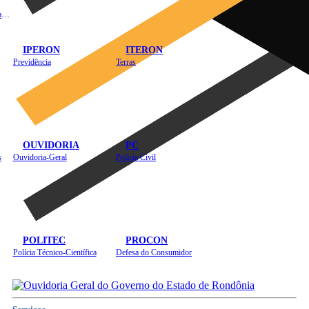
Instituto de Educação em Saúde Pública
IPERON
ITERON
Previdência
Terras
OUVIDORIA
PC
s
Ouvidoria-Geral
Polícia Civil
POLITEC
PROCON
Polícia Técnico-Científica
Defesa do Consumidor