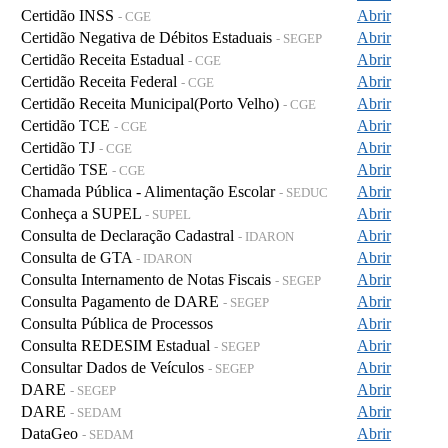
Certidão INSS
Abrir
- CGE
Certidão Negativa de Débitos Estaduais
Abrir
- SEGEP
Certidão Receita Estadual
Abrir
- CGE
Certidão Receita Federal
Abrir
- CGE
Certidão Receita Municipal(Porto Velho)
Abrir
- CGE
Certidão TCE
Abrir
- CGE
Certidão TJ
Abrir
- CGE
Certidão TSE
Abrir
- CGE
Chamada Pública - Alimentação Escolar
Abrir
- SEDUC
Conheça a SUPEL
Abrir
- SUPEL
Consulta de Declaração Cadastral
Abrir
- IDARON
Consulta de GTA
Abrir
- IDARON
Consulta Internamento de Notas Fiscais
Abrir
- SEGEP
Consulta Pagamento de DARE
Abrir
- SEGEP
Consulta Pública de Processos
Abrir
Consulta REDESIM Estadual
Abrir
- SEGEP
Consultar Dados de Veículos
Abrir
- SEGEP
DARE
Abrir
- SEGEP
DARE
Abrir
- SEDAM
DataGeo
Abrir
- SEDAM