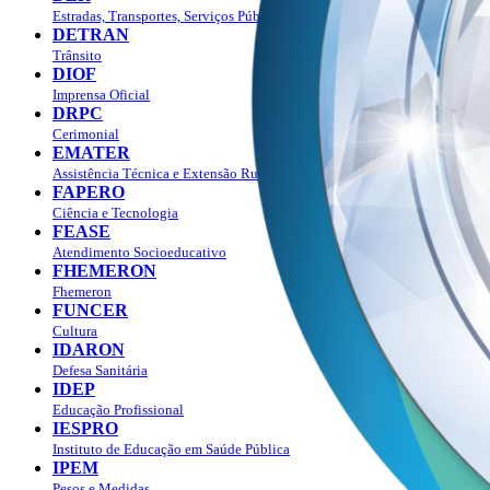
Estradas, Transportes, Serviços Públicos
DETRAN
Trânsito
DIOF
Imprensa Oficial
DRPC
Cerimonial
EMATER
Assistência Técnica e Extensão Rural
FAPERO
Ciência e Tecnologia
FEASE
Atendimento Socioeducativo
FHEMERON
Fhemeron
FUNCER
Cultura
IDARON
Defesa Sanitária
IDEP
Educação Profissional
IESPRO
Instituto de Educação em Saúde Pública
IPEM
Pesos e Medidas