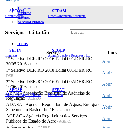
Serviços
Cidadão
SECOM
SEDAM
Empresa
Comunicação
Desenvolvimento Ambiental
Intranet
Servidor Público
Serviços - Cidadão
Todos
SEFIN
SEGEP
Serviço
Link
Finanças
Administração e Recursos Humanos
1º Seletivo DER-RO 2016 Edital 001/DER-RO
Abrir
30/05/2016
- DER
1º Seletivo DER-RO 2018 Edital 001/DER-RO
-
Abrir
DER
2º Seletivo DER-RO 2016 Edital 002/DER-RO
Abrir
10/06/2016
- DER
SEOSP
SEPAT
ABAR - Associação Brasileira de Agências de
Obras e Serviços Públicos
Patrimônio
Abrir
Regulação
- AGERO
ADASA - Agência Reguladora de Águas, Energia e
Abrir
Saneamento Básico do DF
- AGERO
Planejamento, Orçamento e Gestão
AGEAC - Agência Reguladora dos Serviços
Abrir
Públicos do Estado do Acre
- AGERO
Agência Virtual
Abrir
- CAERD