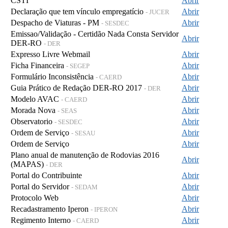
CSTI
Abrir
Declaração que tem vínculo empregatício
Abrir
- JUCER
Despacho de Viaturas - PM
Abrir
- SESDEC
Emissao/Validação - Certidão Nada Consta Servidor
Abrir
DER-RO
- DER
Expresso Livre Webmail
Abrir
Ficha Financeira
Abrir
- SEGEP
Formulário Inconsistência
Abrir
- CAERD
Guia Prático de Redação DER-RO 2017
Abrir
- DER
Modelo AVAC
Abrir
- CAERD
Morada Nova
Abrir
- SEAS
Observatorio
Abrir
- SESDEC
Ordem de Serviço
Abrir
- SESAU
Ordem de Serviço
Abrir
Plano anual de manutenção de Rodovias 2016
Abrir
(MAPAS)
- DER
Portal do Contribuinte
Abrir
Portal do Servidor
Abrir
- SEDAM
Protocolo Web
Abrir
Recadastramento Iperon
Abrir
- IPERON
Regimento Interno
Abrir
- CAERD