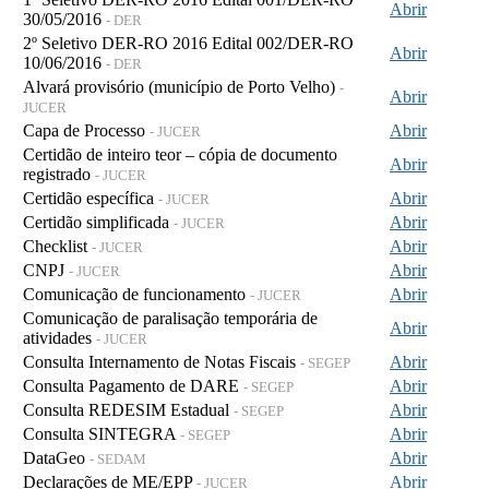
Abrir
30/05/2016
- DER
2º Seletivo DER-RO 2016 Edital 002/DER-RO
Abrir
10/06/2016
- DER
Alvará provisório (município de Porto Velho)
-
Abrir
JUCER
Capa de Processo
Abrir
- JUCER
Certidão de inteiro teor – cópia de documento
Abrir
registrado
- JUCER
Certidão específica
Abrir
- JUCER
Certidão simplificada
Abrir
- JUCER
Checklist
Abrir
- JUCER
CNPJ
Abrir
- JUCER
Comunicação de funcionamento
Abrir
- JUCER
Comunicação de paralisação temporária de
Abrir
atividades
- JUCER
Consulta Internamento de Notas Fiscais
Abrir
- SEGEP
Consulta Pagamento de DARE
Abrir
- SEGEP
Consulta REDESIM Estadual
Abrir
- SEGEP
Consulta SINTEGRA
Abrir
- SEGEP
DataGeo
Abrir
- SEDAM
Declarações de ME/EPP
Abrir
- JUCER