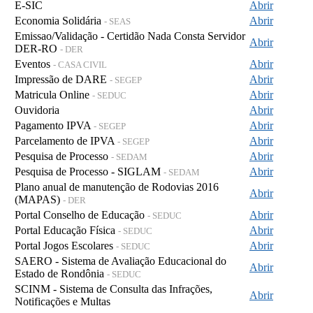
E-SIC
Abrir
Economia Solidária
Abrir
- SEAS
Emissao/Validação - Certidão Nada Consta Servidor
Abrir
DER-RO
- DER
Eventos
Abrir
- CASA CIVIL
Impressão de DARE
Abrir
- SEGEP
Matricula Online
Abrir
- SEDUC
Ouvidoria
Abrir
Pagamento IPVA
Abrir
- SEGEP
Parcelamento de IPVA
Abrir
- SEGEP
Pesquisa de Processo
Abrir
- SEDAM
Pesquisa de Processo - SIGLAM
Abrir
- SEDAM
Plano anual de manutenção de Rodovias 2016
Abrir
(MAPAS)
- DER
Portal Conselho de Educação
Abrir
- SEDUC
Portal Educação Física
Abrir
- SEDUC
Portal Jogos Escolares
Abrir
- SEDUC
SAERO - Sistema de Avaliação Educacional do
Abrir
Estado de Rondônia
- SEDUC
SCINM - Sistema de Consulta das Infrações,
Abrir
Notificações e Multas