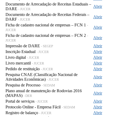
Documento de Arrecadação de Receitas Estaduais –
Abrir
DARE
- JUCER
Documento de Arrecadação de Receitas Federais –
Abrir
DARF
- JUCER
Ficha de cadastro nacional de empresas – FCN 1
-
Abrir
JUCER
Ficha de cadastro nacional de empresas – FCN 2
-
Abrir
JUCER
Impressão de DARE
Abrir
- SEGEP
Inscrição Estadual
Abrir
- JUCER
Livro digital
Abrir
- JUCER
Livro mercantil
Abrir
- JUCER
Pedido de restituição
Abrir
- JUCER
Pesquisa CNAE (Classificação Nacional de
Abrir
Atividades Econômicas)
- JUCER
Pesquisa de Processo
Abrir
- SEDAM
Plano anual de manutenção de Rodovias 2016
Abrir
(MAPAS)
- DER
Portal de serviços
Abrir
- JUCER
Protocolo Online - Empresa Fácil
Abrir
- SEDAM
Registro de balanço
Abrir
- JUCER