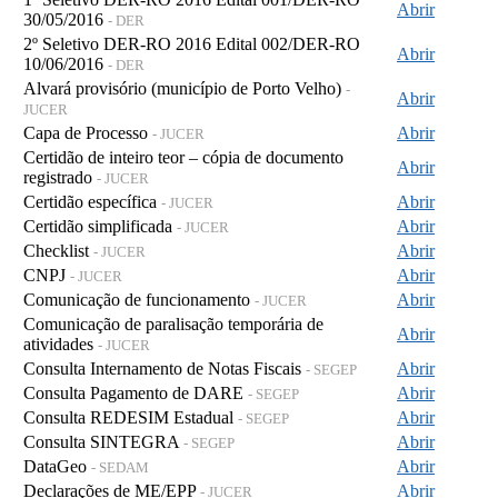
Abrir
30/05/2016
- DER
2º Seletivo DER-RO 2016 Edital 002/DER-RO
Abrir
10/06/2016
- DER
Alvará provisório (município de Porto Velho)
-
Abrir
JUCER
Capa de Processo
Abrir
- JUCER
Certidão de inteiro teor – cópia de documento
Abrir
registrado
- JUCER
Certidão específica
Abrir
- JUCER
Certidão simplificada
Abrir
- JUCER
Checklist
Abrir
- JUCER
CNPJ
Abrir
- JUCER
Comunicação de funcionamento
Abrir
- JUCER
Comunicação de paralisação temporária de
Abrir
atividades
- JUCER
Consulta Internamento de Notas Fiscais
Abrir
- SEGEP
Consulta Pagamento de DARE
Abrir
- SEGEP
Consulta REDESIM Estadual
Abrir
- SEGEP
Consulta SINTEGRA
Abrir
- SEGEP
DataGeo
Abrir
- SEDAM
Declarações de ME/EPP
Abrir
- JUCER