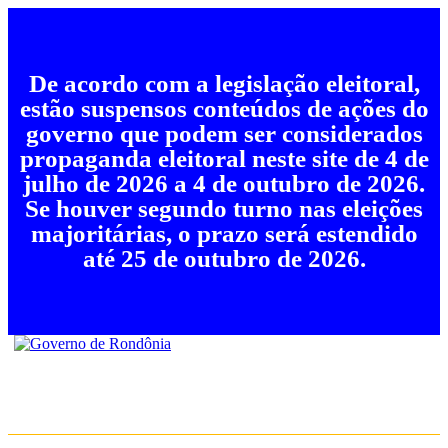
De acordo com a legislação eleitoral,
estão suspensos conteúdos de ações do
governo que podem ser considerados
propaganda eleitoral neste site de 4 de
julho de 2026 a 4 de outubro de 2026.
Se houver segundo turno nas eleições
majoritárias, o prazo será estendido
até 25 de outubro de 2026.