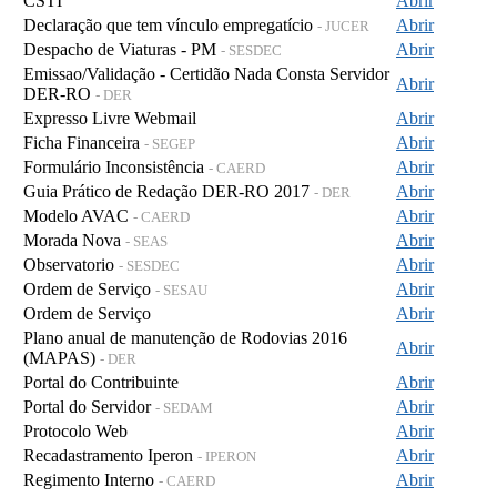
CSTI
Abrir
Declaração que tem vínculo empregatício
Abrir
- JUCER
Despacho de Viaturas - PM
Abrir
- SESDEC
Emissao/Validação - Certidão Nada Consta Servidor
Abrir
DER-RO
- DER
Expresso Livre Webmail
Abrir
Ficha Financeira
Abrir
- SEGEP
Formulário Inconsistência
Abrir
- CAERD
Guia Prático de Redação DER-RO 2017
Abrir
- DER
Modelo AVAC
Abrir
- CAERD
Morada Nova
Abrir
- SEAS
Observatorio
Abrir
- SESDEC
Ordem de Serviço
Abrir
- SESAU
Ordem de Serviço
Abrir
Plano anual de manutenção de Rodovias 2016
Abrir
(MAPAS)
- DER
Portal do Contribuinte
Abrir
Portal do Servidor
Abrir
- SEDAM
Protocolo Web
Abrir
Recadastramento Iperon
Abrir
- IPERON
Regimento Interno
Abrir
- CAERD