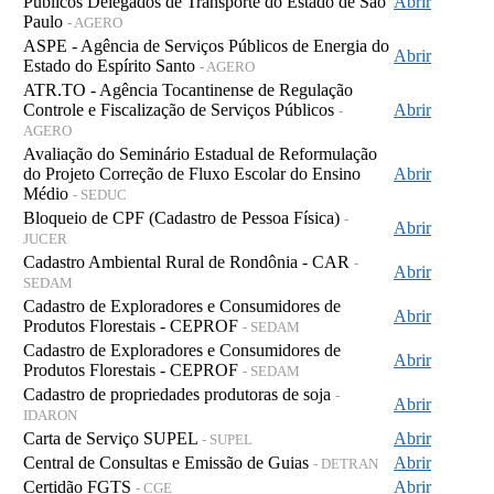
Públicos Delegados de Transporte do Estado de São
Abrir
Paulo
- AGERO
ASPE - Agência de Serviços Públicos de Energia do
Abrir
Estado do Espírito Santo
- AGERO
ATR.TO - Agência Tocantinense de Regulação
Controle e Fiscalização de Serviços Públicos
Abrir
-
AGERO
Avaliação do Seminário Estadual de Reformulação
do Projeto Correção de Fluxo Escolar do Ensino
Abrir
Médio
- SEDUC
Bloqueio de CPF (Cadastro de Pessoa Física)
-
Abrir
JUCER
Cadastro Ambiental Rural de Rondônia - CAR
-
Abrir
SEDAM
Cadastro de Exploradores e Consumidores de
Abrir
Produtos Florestais - CEPROF
- SEDAM
Cadastro de Exploradores e Consumidores de
Abrir
Produtos Florestais - CEPROF
- SEDAM
Cadastro de propriedades produtoras de soja
-
Abrir
IDARON
Carta de Serviço SUPEL
Abrir
- SUPEL
Central de Consultas e Emissão de Guias
Abrir
- DETRAN
Certidão FGTS
Abrir
- CGE