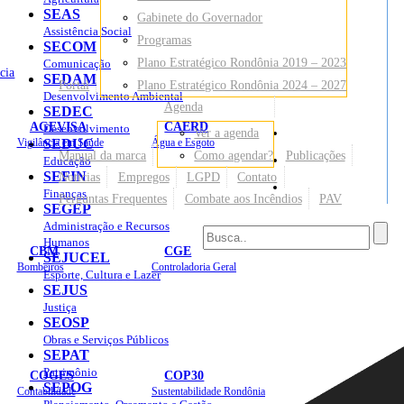
SEAS
Gabinete do Governador
Assistência Social
Programas
SECOM
Plano Estratégico Rondônia 2019 – 2023
Comunicação
cia
SEDAM
Portal
Plano Estratégico Rondônia 2024 – 2027
Desenvolvimento Ambiental
Agenda
SEDEC
AGEVISA
CAERD
Desenvolvimento
Ver a agenda
Mapa do Site
Vigilância em Saúde
SEDUC
Água e Esgoto
Manual da marca
Como agendar?
Publicações
Educação
SEFIN
Notícias
Empregos
LGPD
Contato
Sites
Finanças
Perguntas Frequentes
Combate aos Incêndios
PAV
SEGEP
Administração e Recursos
Humanos
CBM
CGE
SEJUCEL
Bombeiros
Controladoria Geral
Esporte, Cultura e Lazer
SEJUS
Justiça
SEOSP
Obras e Serviços Públicos
SEPAT
Patrimônio
COGES
COP30
SEPOG
Contabilidade
Sustentabilidade Rondônia