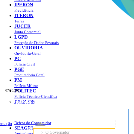
IPERON
Previdência
ITERON
Terras
JUCER
Junta Comercial
LGPD
Proteção de Dados Pessoais
OUVIDORIA
Ouvidoria-Geral
PC
Polícia Civil
PGE
Procuradoria Geral
PM
Polícia Militar
POLITEC
07/08/2026
Polícia Técnico-Científica
Portal do Governo do
Estado de Rondônia
PROCON
sso à Informação
Governo
de
Defesa do Consumidor
ormação
Sobre
SEAGRI
Rondônia
o
O Governador
Agricultura