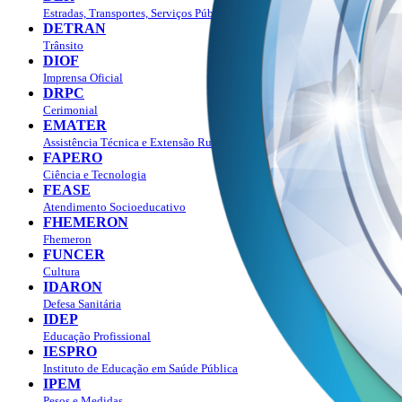
Estradas, Transportes, Serviços Públicos
DETRAN
Trânsito
DIOF
Imprensa Oficial
DRPC
Cerimonial
EMATER
Assistência Técnica e Extensão Rural
FAPERO
Ciência e Tecnologia
FEASE
Atendimento Socioeducativo
FHEMERON
Fhemeron
FUNCER
Cultura
IDARON
Defesa Sanitária
IDEP
Educação Profissional
IESPRO
Instituto de Educação em Saúde Pública
IPEM
Pesos e Medidas