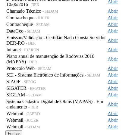
Abrir
10/06/2016
- DER
Chamado Técnico
Abrir
- SEDAM
Contra-cheque
Abrir
- JUCER
Contracheque
Abrir
- SEDAM
DataGeo
Abrir
- SEDAM
Emissao/Validação - Certidão Nada Consta Servidor
Abrir
DER-RO
- DER
Intranet
Abrir
- IDARON
Plano anual de manutenção de Rodovias 2016
Abrir
(MAPAS)
- DER
Protocolo Web
Abrir
- SEDAM
SEI - Sistema Eletrônico de Informações
Abrir
- SEDAM
SIAOF
Abrir
- SEPOG
SIGATER
Abrir
- EMATER
SIGLAM
Abrir
- SEDAM
Sistema Cadastro Digital de Obras (MAPAS) - Em
Abrir
andamento
- DER
Webmail
Abrir
- CAERD
Webmail
Abrir
- JUCER
Webmail
Abrir
- SEDAM
Fechar