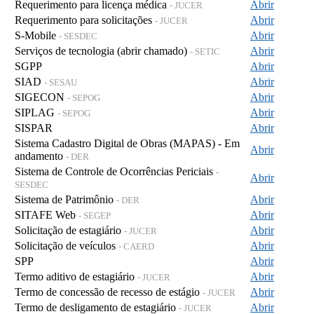
Requerimento para licença médica
Abrir
- JUCER
Requerimento para solicitações
Abrir
- JUCER
S-Mobile
Abrir
- SESDEC
Serviços de tecnologia (abrir chamado)
Abrir
- SETIC
SGPP
Abrir
SIAD
Abrir
- SESAU
SIGECON
Abrir
- SEPOG
SIPLAG
Abrir
- SEPOG
SISPAR
Abrir
Sistema Cadastro Digital de Obras (MAPAS) - Em
Abrir
andamento
- DER
Sistema de Controle de Ocorrências Periciais
-
Abrir
SESDEC
Sistema de Patrimônio
Abrir
- DER
SITAFE Web
Abrir
- SEGEP
Solicitação de estagiário
Abrir
- JUCER
Solicitação de veículos
Abrir
- CAERD
SPP
Abrir
Termo aditivo de estagiário
Abrir
- JUCER
Termo de concessão de recesso de estágio
Abrir
- JUCER
Termo de desligamento de estagiário
Abrir
- JUCER