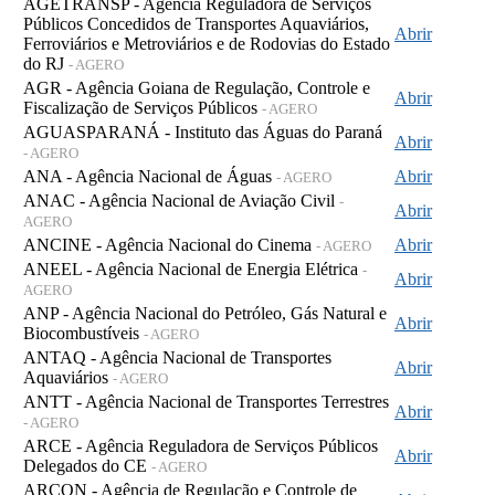
AGETRANSP - Agência Reguladora de Serviços
Públicos Concedidos de Transportes Aquaviários,
Abrir
Ferroviários e Metroviários e de Rodovias do Estado
do RJ
- AGERO
AGR - Agência Goiana de Regulação, Controle e
Abrir
Fiscalização de Serviços Públicos
- AGERO
AGUASPARANÁ - Instituto das Águas do Paraná
Abrir
- AGERO
ANA - Agência Nacional de Águas
Abrir
- AGERO
ANAC - Agência Nacional de Aviação Civil
-
Abrir
AGERO
ANCINE - Agência Nacional do Cinema
Abrir
- AGERO
ANEEL - Agência Nacional de Energia Elétrica
-
Abrir
AGERO
ANP - Agência Nacional do Petróleo, Gás Natural e
Abrir
Biocombustíveis
- AGERO
ANTAQ - Agência Nacional de Transportes
Abrir
Aquaviários
- AGERO
ANTT - Agência Nacional de Transportes Terrestres
Abrir
- AGERO
ARCE - Agência Reguladora de Serviços Públicos
Abrir
Delegados do CE
- AGERO
ARCON - Agência de Regulação e Controle de