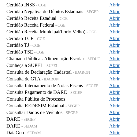
Certidão INSS
Abrir
- CGE
Certidão Negativa de Débitos Estaduais
Abrir
- SEGEP
Certidão Receita Estadual
Abrir
- CGE
Certidão Receita Federal
Abrir
- CGE
Certidão Receita Municipal(Porto Velho)
Abrir
- CGE
Certidão TCE
Abrir
- CGE
Certidão TJ
Abrir
- CGE
Certidão TSE
Abrir
- CGE
Chamada Pública - Alimentação Escolar
Abrir
- SEDUC
Conheça a SUPEL
Abrir
- SUPEL
Consulta de Declaração Cadastral
Abrir
- IDARON
Consulta de GTA
Abrir
- IDARON
Consulta Internamento de Notas Fiscais
Abrir
- SEGEP
Consulta Pagamento de DARE
Abrir
- SEGEP
Consulta Pública de Processos
Abrir
Consulta REDESIM Estadual
Abrir
- SEGEP
Consultar Dados de Veículos
Abrir
- SEGEP
DARE
Abrir
- SEGEP
DARE
Abrir
- SEDAM
DataGeo
Abrir
- SEDAM