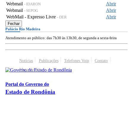
Webmail
Abrir
- IDARON
Webmail
Abrir
- SEPOG
WebMail - Expresso Livre
Abrir
- DER
Fechar
Palácio Rio Madeira
Atendimento ao público: das 7h30 às 13h30, de segunda a sexta-feira
Notícias
Publicações
Telefones Voip
Contato
Mapa do Site
Portal do Governo do
Estado de Rondônia
Palácio Rio Madeira
- Av. Farquar, 2986 - Bairro Pedrinhas
CEP 76.801-470 - Porto Velho, RO
© 2026
Governo do Estado de Rondônia
Todos os Direitos Reservados