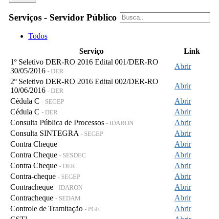
Serviços - Servidor Público
Todos
Serviço
Link
1º Seletivo DER-RO 2016 Edital 001/DER-RO
Abrir
30/05/2016
- DER
2º Seletivo DER-RO 2016 Edital 002/DER-RO
Abrir
10/06/2016
- DER
Cédula C
Abrir
- SEGEP
Cédula C
Abrir
- DER
Consulta Pública de Processos
Abrir
- IDARON
Consulta SINTEGRA
Abrir
- SEGEP
Contra Cheque
Abrir
Contra Cheque
Abrir
- SESDEC
Contra Cheque
Abrir
- DER
Contra-cheque
Abrir
- SEGEP
Contracheque
Abrir
- IDARON
Contracheque
Abrir
- SEDAM
Controle de Tramitação
Abrir
- PGE