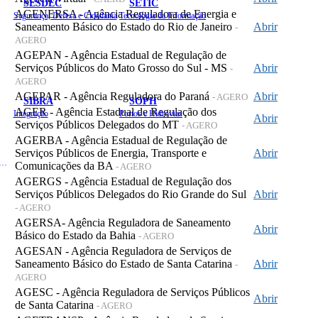
SESDEC
SETIC
AGENERSA - Agência Reguladora de Energia e
Segurança, Defesa e Cidadania
Tecnologia da Informação
Saneamento Básico do Estado do Rio de Janeiro
Abrir
-
AGERO
AGEPAN - Agência Estadual de Regulação de
Serviços Públicos do Mato Grosso do Sul - MS
Abrir
-
AGERO
AGEPAR - Agência Reguladora do Paraná
Abrir
- AGERO
SIBRA
SOPH
AGER - Agência Estadual de Regulação dos
Integração
Portos e Hidrovias
Abrir
Serviços Públicos Delegados do MT
- AGERO
AGERBA - Agência Estadual de Regulação de
Serviços Públicos de Energia, Transporte e
Abrir
 de Gastos Públicos Administrativos
Comunicações da BA
- AGERO
AGERGS - Agência Estadual de Regulação dos
Serviços Públicos Delegados do Rio Grande do Sul
Abrir
- AGERO
AGERSA- Agência Reguladora de Saneamento
Abrir
Básico do Estado da Bahia
- AGERO
AGESAN - Agência Reguladora de Serviços de
Saneamento Básico do Estado de Santa Catarina
Abrir
-
AGERO
AGESC - Agência Reguladora de Serviços Públicos
Abrir
de Santa Catarina
- AGERO