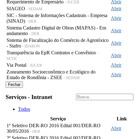
Requerimento de Empresário
Abrir
- JUCER
SIAGEO
Abrir
- SEDAM
SIC - Sistema de Informações Cadastrais - Empresa
Abrir
(SINAD)
- DER
Sistema Cadastro Digital de Obras (MAPAS) - Em
Abrir
andamento
- DER
Sistema de Fiscalização do Comércio de Agrotóxico
Abrir
- Siafro
- IDARON
Transparência da EpR Contratos e Convênios
-
Abrir
SETIC
Via Postal
Abrir
- JUCER
Zoneamento Socioeconômico e Ecológico do
Abrir
Estado de Rondônia - ZSEE
- SEDAM
Fechar
Serviços - Intranet
Todos
Serviço
Link
1º Seletivo DER-RO 2016 Edital 001/DER-RO
Abrir
30/05/2016
- DER
2º Seletivo DER-RO 2016 Edital 002/DER-RO