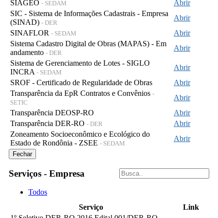
SIAGEO
Abrir
- SEDAM
SIC - Sistema de Informações Cadastrais - Empresa
Abrir
(SINAD)
- DER
SINAFLOR
Abrir
- SEDAM
Sistema Cadastro Digital de Obras (MAPAS) - Em
Abrir
andamento
- DER
Sistema de Gerenciamento de Lotes - SIGLO
Abrir
INCRA
- SEDAM
SROF - Certificado de Regularidade de Obras
Abrir
Transparência da EpR Contratos e Convênios
-
Abrir
SETIC
Transparência DEOSP-RO
Abrir
Transparência DER-RO
Abrir
- DER
Zoneamento Socioeconômico e Ecológico do
Abrir
Estado de Rondônia - ZSEE
- SEDAM
Fechar
Serviços - Empresa
Todos
Serviço
Link
1º Seletivo DER-RO 2016 Edital 001/DER-RO