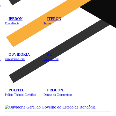
Instituto de Educação em Saúde Pública
IPERON
ITERON
Previdência
Terras
OUVIDORIA
PC
s
Ouvidoria-Geral
Polícia Civil
POLITEC
PROCON
Polícia Técnico-Científica
Defesa do Consumidor