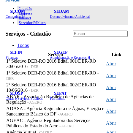
Serviços
Cidadão
SECOM
SEDAM
Empresa
Comunicação
Desenvolvimento Ambiental
Intranet
Servidor Público
Serviços - Cidadão
Todos
SEFIN
SEGEP
Serviço
Link
Finanças
Administração e Recursos Humanos
1º Seletivo DER-RO 2016 Edital 001/DER-RO
Abrir
30/05/2016
- DER
1º Seletivo DER-RO 2018 Edital 001/DER-RO
-
Abrir
DER
2º Seletivo DER-RO 2016 Edital 002/DER-RO
Abrir
10/06/2016
- DER
SEOSP
SEPAT
ABAR - Associação Brasileira de Agências de
Obras e Serviços Públicos
Patrimônio
Abrir
Regulação
- AGERO
ADASA - Agência Reguladora de Águas, Energia e
Abrir
Saneamento Básico do DF
- AGERO
Planejamento, Orçamento e Gestão
AGEAC - Agência Reguladora dos Serviços
Abrir
Públicos do Estado do Acre
- AGERO
Agência Virtual
Abrir
- CAERD