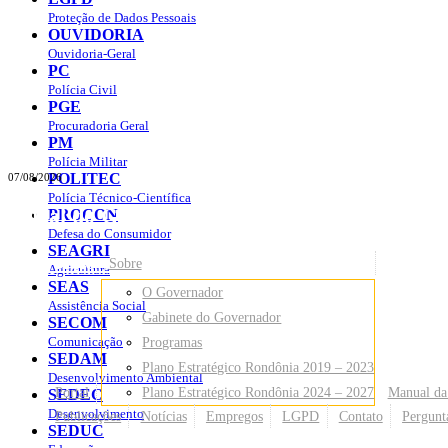
Proteção de Dados Pessoais
OUVIDORIA
Ouvidoria-Geral
PC
Polícia Civil
PGE
Procuradoria Geral
PM
Polícia Militar
POLITEC
07/08/2026
Polícia Técnico-Científica
Portal do Governo do
Estado de Rondônia
PROCON
Defesa do Consumidor
SEAGRI
Governo
de Rondônia
Sobre
Agricultura
SEAS
O Governador
Assistência Social
Gabinete do Governador
SECOM
Comunicação
Programas
SEDAM
Plano Estratégico Rondônia 2019 – 2023
Desenvolvimento Ambiental
Portal
Plano Estratégico Rondônia 2024 – 2027
Manual da
SEDEC
Desenvolvimento
Publicações
Notícias
Empregos
LGPD
Contato
Pergunt
SEDUC