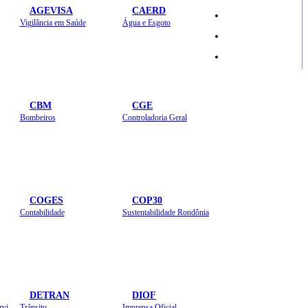
AGEVISA
CAERD
Mapa do Site
Vigilância em Saúde
Água e Esgoto
Sites
CBM
CGE
Bombeiros
Controladoria Geral
COGES
COP30
Contabilidade
Sustentabilidade Rondônia
DETRAN
DIOF
Estradas, Transportes, Serviços Públicos
Trânsito
Imprensa Oficial