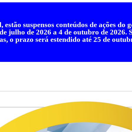
al, estão suspensos conteúdos de ações do
 de julho de 2026 a 4 de outubro de 2026.
as, o prazo será estendido até 25 de outub