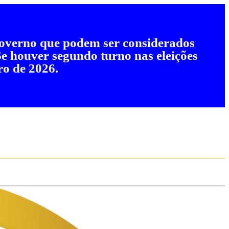
 governo que podem ser considerados
 Se houver segundo turno nas eleições
ro de 2026.