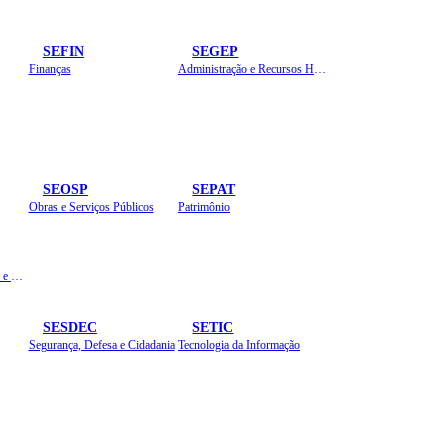
SEFIN
SEGEP
Finanças
Administração e Recursos Humanos
SEOSP
SEPAT
Obras e Serviços Públicos
Patrimônio
Planejamento, Orçamento e Gestão
SESDEC
SETIC
Segurança, Defesa e Cidadania
Tecnologia da Informação