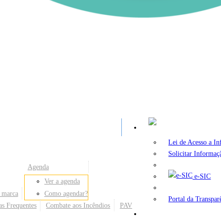
A
Lei de Acesso a I
Solicitar Informaç
Agenda
e-SIC
Ver a agenda
 marca
Como agendar?
Portal da Transpar
as Frequentes
Combate aos Incêndios
PAV
Secretarias e Órgãos