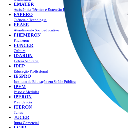
EMATER
Assistência Técnica e Extensão Rural
FAPERO
Ciência e Tecnologia
FEASE
Atendimento Socioeducativo
FHEMERON
Fhemeron
FUNCER
Cultura
IDARON
Defesa Sanitária
IDEP
Educação Profissional
IESPRO
Instituto de Educação em Saúde Pública
IPEM
Pesos e Medidas
IPERON
Previdência
ITERON
Terras
JUCER
Junta Comercial
LGPD