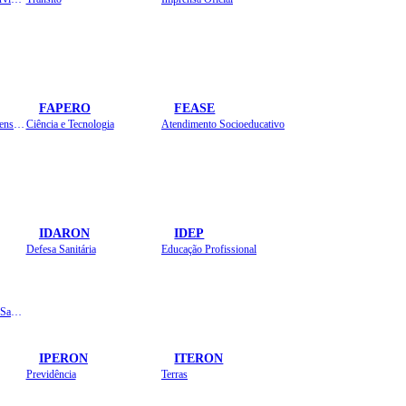
FAPERO
FEASE
Assistência Técnica e Extensão Rural
Ciência e Tecnologia
Atendimento Socioeducativo
IDARON
IDEP
Defesa Sanitária
Educação Profissional
Instituto de Educação em Saúde Pública
IPERON
ITERON
Previdência
Terras