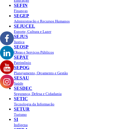
Educação
SEFIN
Finanças
SEGEP
Administração e Recursos Humanos
SEJUCEL
Esporte, Cultura e Lazer
SEJUS
Justiça
SEOSP
Obras e Serviços Públicos
SEPAT
Patrimônio
SEPOG
Planejamento, Orçamento e Gestão
SESAU
Saúde
SESDEC
Segurança, Defesa e Cidadania
SETIC
Tecnologia da Informação
SETUR
Turismo
SI
Indígena