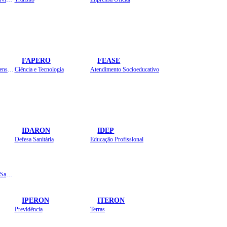
FAPERO
FEASE
Assistência Técnica e Extensão Rural
Ciência e Tecnologia
Atendimento Socioeducativo
IDARON
IDEP
Defesa Sanitária
Educação Profissional
Instituto de Educação em Saúde Pública
IPERON
ITERON
Previdência
Terras