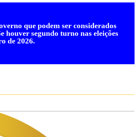
 governo que podem ser considerados
 Se houver segundo turno nas eleições
ro de 2026.