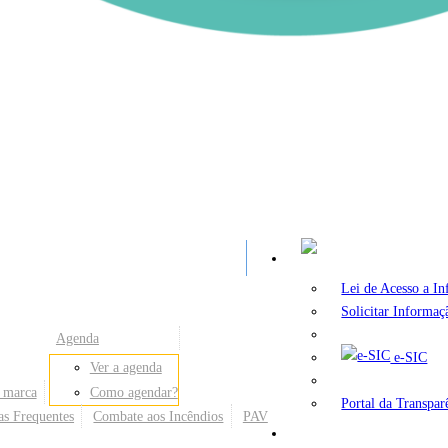
A
Lei de Acesso a I
Solicitar Informaç
Agenda
e-SIC
Ver a agenda
 marca
Como agendar?
Portal da Transpar
as Frequentes
Combate aos Incêndios
PAV
Secretarias e Órgãos