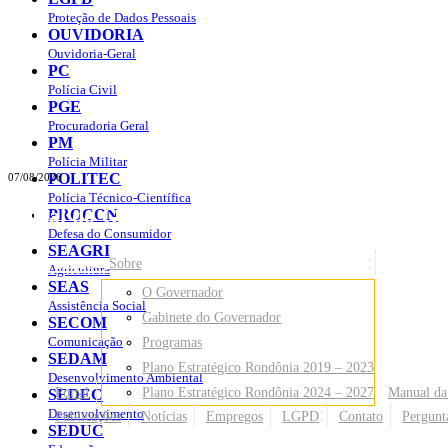
Proteção de Dados Pessoais
OUVIDORIA
Ouvidoria-Geral
PC
Polícia Civil
PGE
Procuradoria Geral
PM
Polícia Militar
POLITEC
07/08/2026
Polícia Técnico-Científica
Portal do Governo do
Estado de Rondônia
PROCON
Defesa do Consumidor
SEAGRI
Governo
de Rondônia
Sobre
Agricultura
SEAS
O Governador
Assistência Social
Gabinete do Governador
SECOM
Comunicação
Programas
SEDAM
Plano Estratégico Rondônia 2019 – 2023
Desenvolvimento Ambiental
Portal
Plano Estratégico Rondônia 2024 – 2027
Manual da
SEDEC
Desenvolvimento
Publicações
Notícias
Empregos
LGPD
Contato
Pergunt
SEDUC