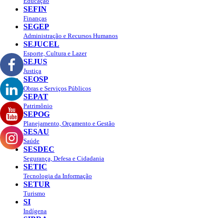
Educação
SEFIN
Finanças
SEGEP
Administração e Recursos Humanos
SEJUCEL
Esporte, Cultura e Lazer
SEJUS
Justiça
SEOSP
Obras e Serviços Públicos
SEPAT
Patrimônio
SEPOG
Planejamento, Orçamento e Gestão
SESAU
Saúde
SESDEC
Segurança, Defesa e Cidadania
SETIC
Tecnologia da Informação
SETUR
Turismo
SI
Indígena