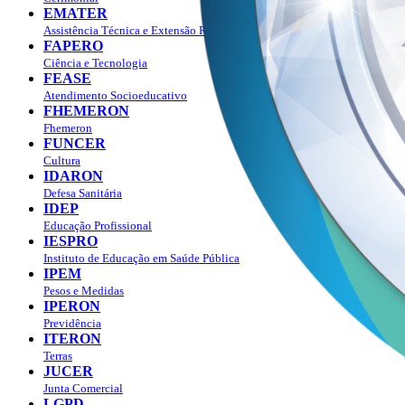
EMATER
Assistência Técnica e Extensão Rural
FAPERO
Ciência e Tecnologia
FEASE
Atendimento Socioeducativo
FHEMERON
Fhemeron
FUNCER
Cultura
IDARON
Defesa Sanitária
IDEP
Educação Profissional
IESPRO
Instituto de Educação em Saúde Pública
IPEM
Pesos e Medidas
IPERON
Previdência
ITERON
Terras
JUCER
Junta Comercial
LGPD