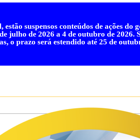
al, estão suspensos conteúdos de ações do
 de julho de 2026 a 4 de outubro de 2026.
as, o prazo será estendido até 25 de outub