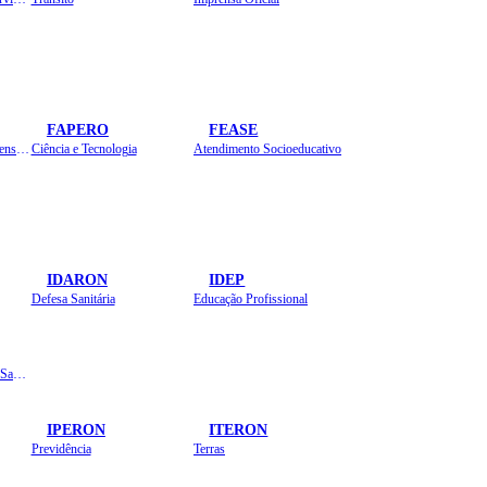
FAPERO
FEASE
Assistência Técnica e Extensão Rural
Ciência e Tecnologia
Atendimento Socioeducativo
IDARON
IDEP
Defesa Sanitária
Educação Profissional
Instituto de Educação em Saúde Pública
IPERON
ITERON
Previdência
Terras