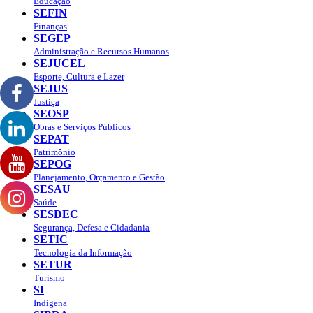
Educação
SEFIN
Finanças
SEGEP
Administração e Recursos Humanos
SEJUCEL
Esporte, Cultura e Lazer
SEJUS
Justiça
SEOSP
Obras e Serviços Públicos
SEPAT
Patrimônio
SEPOG
Planejamento, Orçamento e Gestão
SESAU
Saúde
SESDEC
Segurança, Defesa e Cidadania
SETIC
Tecnologia da Informação
SETUR
Turismo
SI
Indígena