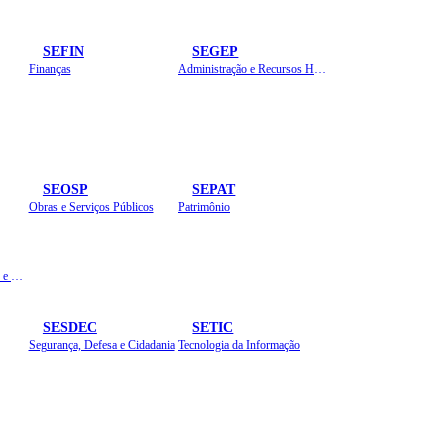
SEFIN
SEGEP
Finanças
Administração e Recursos Humanos
SEOSP
SEPAT
Obras e Serviços Públicos
Patrimônio
Planejamento, Orçamento e Gestão
SESDEC
SETIC
Segurança, Defesa e Cidadania
Tecnologia da Informação