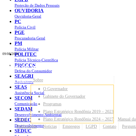
Proteção de Dados Pessoais
OUVIDORIA
Ouvidoria-Geral
PC
Polícia Civil
PGE
Procuradoria Geral
PM
Polícia Militar
POLITEC
09/08/2026
Polícia Técnico-Científica
Portal do Governo do
Estado de Rondônia
PROCON
Defesa do Consumidor
SEAGRI
Governo
de Rondônia
Sobre
Agricultura
SEAS
O Governador
Assistência Social
Gabinete do Governador
SECOM
Comunicação
Programas
SEDAM
Plano Estratégico Rondônia 2019 – 2023
Desenvolvimento Ambiental
Portal
Plano Estratégico Rondônia 2024 – 2027
Manual da
SEDEC
Desenvolvimento
Publicações
Notícias
Empregos
LGPD
Contato
Pergunt
SEDUC