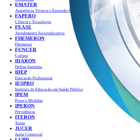
EMATER
Assistência Técnica e Extensão Rural
FAPERO
Ciência e Tecnologia
FEASE
Atendimento Socioeducativo
FHEMERON
Fhemeron
FUNCER
Cultura
IDARON
Defesa Sanitária
IDEP
Educação Profissional
IESPRO
Instituto de Educação em Saúde Pública
IPEM
Pesos e Medidas
IPERON
Previdência
ITERON
Terras
JUCER
Junta Comercial
LGPD