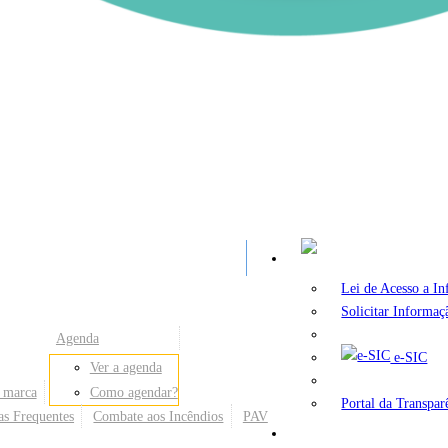
A
Lei de Acesso a I
Solicitar Informaç
Agenda
e-SIC
Ver a agenda
 marca
Como agendar?
Portal da Transpar
as Frequentes
Combate aos Incêndios
PAV
Secretarias e Órgãos