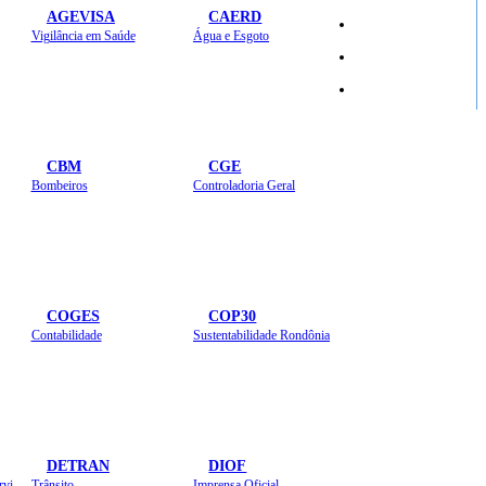
AGEVISA
CAERD
Mapa do Site
Vigilância em Saúde
Água e Esgoto
Sites
CBM
CGE
Bombeiros
Controladoria Geral
COGES
COP30
Contabilidade
Sustentabilidade Rondônia
DETRAN
DIOF
Estradas, Transportes, Serviços Públicos
Trânsito
Imprensa Oficial