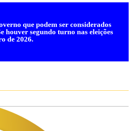
 governo que podem ser considerados
 Se houver segundo turno nas eleições
ro de 2026.