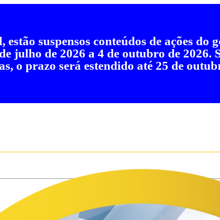
al, estão suspensos conteúdos de ações do
 de julho de 2026 a 4 de outubro de 2026.
as, o prazo será estendido até 25 de outub