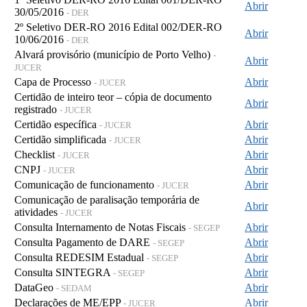
Abrir
30/05/2016
- DER
2º Seletivo DER-RO 2016 Edital 002/DER-RO
Abrir
10/06/2016
- DER
Alvará provisório (município de Porto Velho)
-
Abrir
JUCER
Capa de Processo
Abrir
- JUCER
Certidão de inteiro teor – cópia de documento
Abrir
registrado
- JUCER
Certidão específica
Abrir
- JUCER
Certidão simplificada
Abrir
- JUCER
Checklist
Abrir
- JUCER
CNPJ
Abrir
- JUCER
Comunicação de funcionamento
Abrir
- JUCER
Comunicação de paralisação temporária de
Abrir
atividades
- JUCER
Consulta Internamento de Notas Fiscais
Abrir
- SEGEP
Consulta Pagamento de DARE
Abrir
- SEGEP
Consulta REDESIM Estadual
Abrir
- SEGEP
Consulta SINTEGRA
Abrir
- SEGEP
DataGeo
Abrir
- SEDAM
Declarações de ME/EPP
Abrir
- JUCER