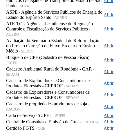
Públicos Delegados de Transporte do Estado de São
Abrir
Paulo
- AGERO
ASPE - Agência de Serviços Públicos de Energia do
Abrir
Estado do Espírito Santo
- AGERO
ATR.TO - Agência Tocantinense de Regulação
Controle e Fiscalização de Serviços Públicos
Abrir
-
AGERO
Avaliação do Seminário Estadual de Reformulação
do Projeto Correção de Fluxo Escolar do Ensino
Abrir
Médio
- SEDUC
Bloqueio de CPF (Cadastro de Pessoa Física)
-
Abrir
JUCER
Cadastro Ambiental Rural de Rondônia - CAR
-
Abrir
SEDAM
Cadastro de Exploradores e Consumidores de
Abrir
Produtos Florestais - CEPROF
- SEDAM
Cadastro de Exploradores e Consumidores de
Abrir
Produtos Florestais - CEPROF
- SEDAM
Cadastro de propriedades produtoras de soja
-
Abrir
IDARON
Carta de Serviço SUPEL
Abrir
- SUPEL
Central de Consultas e Emissão de Guias
Abrir
- DETRAN
Certidão FGTS
Abrir
- CGE