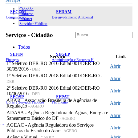
Serviços
Cidadão
SECOM
SEDAM
Empresa
Comunicação
Desenvolvimento Ambiental
Intranet
Servidor Público
Serviços - Cidadão
Todos
SEFIN
SEGEP
Serviço
Link
Finanças
Administração e Recursos Humanos
1º Seletivo DER-RO 2016 Edital 001/DER-RO
Abrir
30/05/2016
- DER
1º Seletivo DER-RO 2018 Edital 001/DER-RO
-
Abrir
DER
2º Seletivo DER-RO 2016 Edital 002/DER-RO
Abrir
10/06/2016
- DER
SEOSP
SEPAT
ABAR - Associação Brasileira de Agências de
Obras e Serviços Públicos
Patrimônio
Abrir
Regulação
- AGERO
ADASA - Agência Reguladora de Águas, Energia e
Abrir
Saneamento Básico do DF
- AGERO
Planejamento, Orçamento e Gestão
AGEAC - Agência Reguladora dos Serviços
Abrir
Públicos do Estado do Acre
- AGERO
Agência Virtual
Abrir
- CAERD