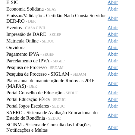
E-SIC
Abrir
Economia Solidária
Abrir
- SEAS
Emissao/Validação - Certidão Nada Consta Servidor
Abrir
DER-RO
- DER
Eventos
Abrir
- CASA CIVIL
Impressão de DARE
Abrir
- SEGEP
Matricula Online
Abrir
- SEDUC
Ouvidoria
Abrir
Pagamento IPVA
Abrir
- SEGEP
Parcelamento de IPVA
Abrir
- SEGEP
Pesquisa de Processo
Abrir
- SEDAM
Pesquisa de Processo - SIGLAM
Abrir
- SEDAM
Plano anual de manutenção de Rodovias 2016
Abrir
(MAPAS)
- DER
Portal Conselho de Educação
Abrir
- SEDUC
Portal Educação Física
Abrir
- SEDUC
Portal Jogos Escolares
Abrir
- SEDUC
SAERO - Sistema de Avaliação Educacional do
Abrir
Estado de Rondônia
- SEDUC
SCINM - Sistema de Consulta das Infrações,
Abrir
Notificações e Multas