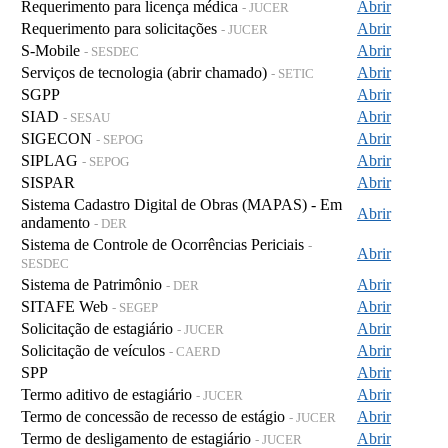
Requerimento para licença médica
Abrir
- JUCER
Requerimento para solicitações
Abrir
- JUCER
S-Mobile
Abrir
- SESDEC
Serviços de tecnologia (abrir chamado)
Abrir
- SETIC
SGPP
Abrir
SIAD
Abrir
- SESAU
SIGECON
Abrir
- SEPOG
SIPLAG
Abrir
- SEPOG
SISPAR
Abrir
Sistema Cadastro Digital de Obras (MAPAS) - Em
Abrir
andamento
- DER
Sistema de Controle de Ocorrências Periciais
-
Abrir
SESDEC
Sistema de Patrimônio
Abrir
- DER
SITAFE Web
Abrir
- SEGEP
Solicitação de estagiário
Abrir
- JUCER
Solicitação de veículos
Abrir
- CAERD
SPP
Abrir
Termo aditivo de estagiário
Abrir
- JUCER
Termo de concessão de recesso de estágio
Abrir
- JUCER
Termo de desligamento de estagiário
Abrir
- JUCER