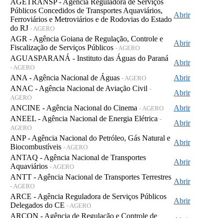
AGETRANSP - Agência Reguladora de Serviços
Públicos Concedidos de Transportes Aquaviários,
Abrir
Ferroviários e Metroviários e de Rodovias do Estado
do RJ
- AGERO
AGR - Agência Goiana de Regulação, Controle e
Abrir
Fiscalização de Serviços Públicos
- AGERO
AGUASPARANÁ - Instituto das Águas do Paraná
Abrir
- AGERO
ANA - Agência Nacional de Águas
Abrir
- AGERO
ANAC - Agência Nacional de Aviação Civil
-
Abrir
AGERO
ANCINE - Agência Nacional do Cinema
Abrir
- AGERO
ANEEL - Agência Nacional de Energia Elétrica
-
Abrir
AGERO
ANP - Agência Nacional do Petróleo, Gás Natural e
Abrir
Biocombustíveis
- AGERO
ANTAQ - Agência Nacional de Transportes
Abrir
Aquaviários
- AGERO
ANTT - Agência Nacional de Transportes Terrestres
Abrir
- AGERO
ARCE - Agência Reguladora de Serviços Públicos
Abrir
Delegados do CE
- AGERO
ARCON - Agência de Regulação e Controle de