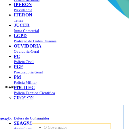
IPERON
Previdência
ITERON
Terras
JUCER
Junta Comercial
LGPD
Proteção de Dados Pessoais
OUVIDORIA
Ouvidoria-Geral
PC
Polícia Civil
PGE
Procuradoria Geral
PM
Polícia Militar
POLITEC
06/08/2026
Polícia Técnico-Científica
Portal do Governo do
Estado de Rondônia
PROCON
sso à Informação
Governo
de
Defesa do Consumidor
ormação
Sobre
SEAGRI
Rondônia
o
O Governador
Agricultura