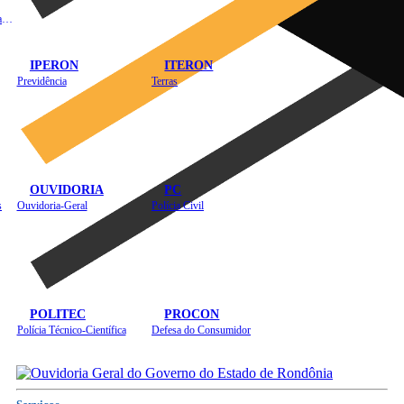
Instituto de Educação em Saúde Pública
IPERON
ITERON
Previdência
Terras
OUVIDORIA
PC
s
Ouvidoria-Geral
Polícia Civil
POLITEC
PROCON
Polícia Técnico-Científica
Defesa do Consumidor