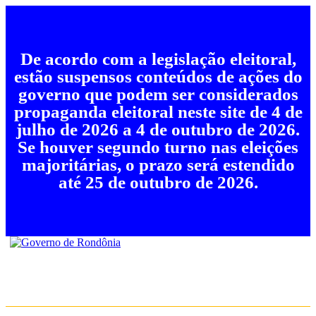
De acordo com a legislação eleitoral,
estão suspensos conteúdos de ações do
governo que podem ser considerados
propaganda eleitoral neste site de 4 de
julho de 2026 a 4 de outubro de 2026.
Se houver segundo turno nas eleições
majoritárias, o prazo será estendido
até 25 de outubro de 2026.