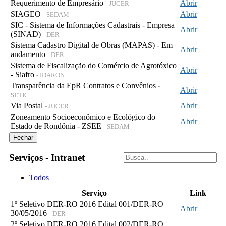
Requerimento de Empresário
Abrir
- JUCER
SIAGEO
Abrir
- SEDAM
SIC - Sistema de Informações Cadastrais - Empresa
Abrir
(SINAD)
- DER
Sistema Cadastro Digital de Obras (MAPAS) - Em
Abrir
andamento
- DER
Sistema de Fiscalização do Comércio de Agrotóxico
Abrir
- Siafro
- IDARON
Transparência da EpR Contratos e Convênios
-
Abrir
SETIC
Via Postal
Abrir
- JUCER
Zoneamento Socioeconômico e Ecológico do
Abrir
Estado de Rondônia - ZSEE
- SEDAM
Fechar
Serviços - Intranet
Todos
Serviço
Link
1º Seletivo DER-RO 2016 Edital 001/DER-RO
Abrir
30/05/2016
- DER
2º Seletivo DER-RO 2016 Edital 002/DER-RO