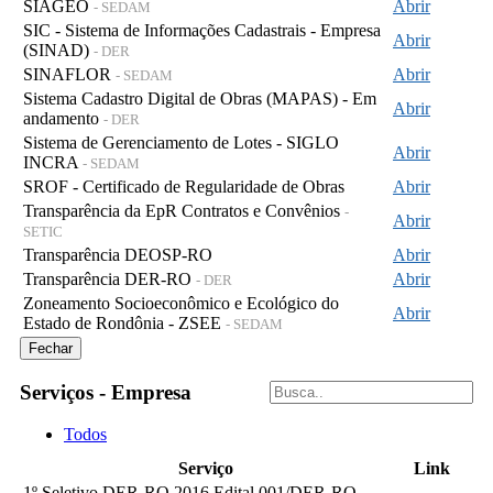
SIAGEO
Abrir
- SEDAM
SIC - Sistema de Informações Cadastrais - Empresa
Abrir
(SINAD)
- DER
SINAFLOR
Abrir
- SEDAM
Sistema Cadastro Digital de Obras (MAPAS) - Em
Abrir
andamento
- DER
Sistema de Gerenciamento de Lotes - SIGLO
Abrir
INCRA
- SEDAM
SROF - Certificado de Regularidade de Obras
Abrir
Transparência da EpR Contratos e Convênios
-
Abrir
SETIC
Transparência DEOSP-RO
Abrir
Transparência DER-RO
Abrir
- DER
Zoneamento Socioeconômico e Ecológico do
Abrir
Estado de Rondônia - ZSEE
- SEDAM
Fechar
Serviços - Empresa
Todos
Serviço
Link
1º Seletivo DER-RO 2016 Edital 001/DER-RO