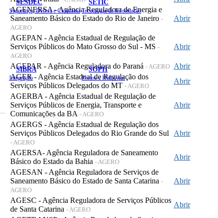
SESDEC
SETIC
AGENERSA - Agência Reguladora de Energia e
Segurança, Defesa e Cidadania
Tecnologia da Informação
Saneamento Básico do Estado do Rio de Janeiro
Abrir
-
AGERO
AGEPAN - Agência Estadual de Regulação de
Serviços Públicos do Mato Grosso do Sul - MS
Abrir
-
AGERO
AGEPAR - Agência Reguladora do Paraná
Abrir
- AGERO
SIBRA
SOPH
AGER - Agência Estadual de Regulação dos
Integração
Portos e Hidrovias
Abrir
Serviços Públicos Delegados do MT
- AGERO
AGERBA - Agência Estadual de Regulação de
Serviços Públicos de Energia, Transporte e
Abrir
 de Gastos Públicos Administrativos
Comunicações da BA
- AGERO
AGERGS - Agência Estadual de Regulação dos
Serviços Públicos Delegados do Rio Grande do Sul
Abrir
- AGERO
AGERSA- Agência Reguladora de Saneamento
Abrir
Básico do Estado da Bahia
- AGERO
AGESAN - Agência Reguladora de Serviços de
Saneamento Básico do Estado de Santa Catarina
Abrir
-
AGERO
AGESC - Agência Reguladora de Serviços Públicos
Abrir
de Santa Catarina
- AGERO