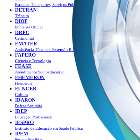
Estradas, Transportes, Serviços Públicos
DETRAN
Trânsito
DIOF
Imprensa Oficial
DRPC
Cerimonial
EMATER
Assistência Técnica e Extensão Rural
FAPERO
Ciência e Tecnologia
FEASE
Atendimento Socioeducativo
FHEMERON
Fhemeron
FUNCER
Cultura
IDARON
Defesa Sanitária
IDEP
Educação Profissional
IESPRO
Instituto de Educação em Saúde Pública
IPEM
Pesos e Medidas