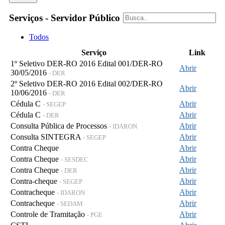
Serviços - Servidor Público
Todos
Serviço
Link
1º Seletivo DER-RO 2016 Edital 001/DER-RO
Abrir
30/05/2016
- DER
2º Seletivo DER-RO 2016 Edital 002/DER-RO
Abrir
10/06/2016
- DER
Cédula C
Abrir
- SEGEP
Cédula C
Abrir
- DER
Consulta Pública de Processos
Abrir
- IDARON
Consulta SINTEGRA
Abrir
- SEGEP
Contra Cheque
Abrir
Contra Cheque
Abrir
- SESDEC
Contra Cheque
Abrir
- DER
Contra-cheque
Abrir
- SEGEP
Contracheque
Abrir
- IDARON
Contracheque
Abrir
- SEDAM
Controle de Tramitação
Abrir
- PGE