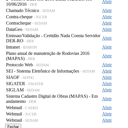
Abrir
10/06/2016
- DER
Chamado Técnico
Abrir
- SEDAM
Contra-cheque
Abrir
- JUCER
Contracheque
Abrir
- SEDAM
DataGeo
Abrir
- SEDAM
Emissao/Validação - Certidão Nada Consta Servidor
Abrir
DER-RO
- DER
Intranet
Abrir
- IDARON
Plano anual de manutenção de Rodovias 2016
Abrir
(MAPAS)
- DER
Protocolo Web
Abrir
- SEDAM
SEI - Sistema Eletrônico de Informações
Abrir
- SEDAM
SIAOF
Abrir
- SEPOG
SIGATER
Abrir
- EMATER
SIGLAM
Abrir
- SEDAM
Sistema Cadastro Digital de Obras (MAPAS) - Em
Abrir
andamento
- DER
Webmail
Abrir
- CAERD
Webmail
Abrir
- JUCER
Webmail
Abrir
- SEDAM
Fechar