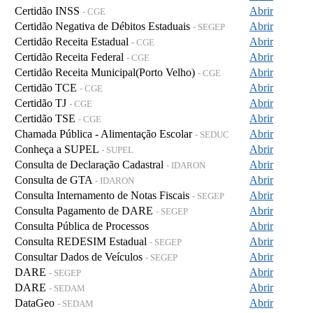
Certidão INSS
Abrir
- CGE
Certidão Negativa de Débitos Estaduais
Abrir
- SEGEP
Certidão Receita Estadual
Abrir
- CGE
Certidão Receita Federal
Abrir
- CGE
Certidão Receita Municipal(Porto Velho)
Abrir
- CGE
Certidão TCE
Abrir
- CGE
Certidão TJ
Abrir
- CGE
Certidão TSE
Abrir
- CGE
Chamada Pública - Alimentação Escolar
Abrir
- SEDUC
Conheça a SUPEL
Abrir
- SUPEL
Consulta de Declaração Cadastral
Abrir
- IDARON
Consulta de GTA
Abrir
- IDARON
Consulta Internamento de Notas Fiscais
Abrir
- SEGEP
Consulta Pagamento de DARE
Abrir
- SEGEP
Consulta Pública de Processos
Abrir
Consulta REDESIM Estadual
Abrir
- SEGEP
Consultar Dados de Veículos
Abrir
- SEGEP
DARE
Abrir
- SEGEP
DARE
Abrir
- SEDAM
DataGeo
Abrir
- SEDAM