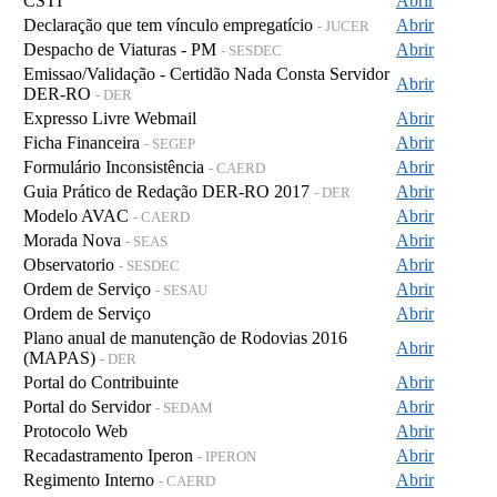
CSTI
Abrir
Declaração que tem vínculo empregatício
Abrir
- JUCER
Despacho de Viaturas - PM
Abrir
- SESDEC
Emissao/Validação - Certidão Nada Consta Servidor
Abrir
DER-RO
- DER
Expresso Livre Webmail
Abrir
Ficha Financeira
Abrir
- SEGEP
Formulário Inconsistência
Abrir
- CAERD
Guia Prático de Redação DER-RO 2017
Abrir
- DER
Modelo AVAC
Abrir
- CAERD
Morada Nova
Abrir
- SEAS
Observatorio
Abrir
- SESDEC
Ordem de Serviço
Abrir
- SESAU
Ordem de Serviço
Abrir
Plano anual de manutenção de Rodovias 2016
Abrir
(MAPAS)
- DER
Portal do Contribuinte
Abrir
Portal do Servidor
Abrir
- SEDAM
Protocolo Web
Abrir
Recadastramento Iperon
Abrir
- IPERON
Regimento Interno
Abrir
- CAERD