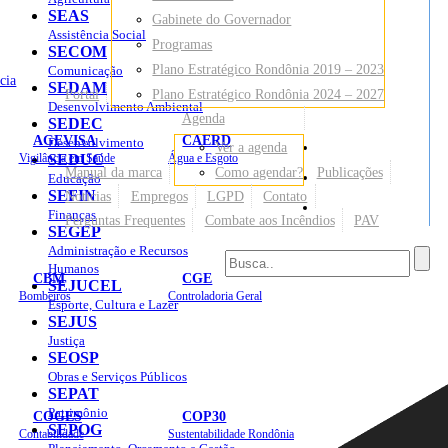
SEAS
Gabinete do Governador
Assistência Social
Programas
SECOM
Plano Estratégico Rondônia 2019 – 2023
Comunicação
cia
SEDAM
Portal
Plano Estratégico Rondônia 2024 – 2027
Desenvolvimento Ambiental
Agenda
SEDEC
AGEVISA
CAERD
Desenvolvimento
Ver a agenda
Mapa do Site
Vigilância em Saúde
SEDUC
Água e Esgoto
Manual da marca
Como agendar?
Publicações
Educação
SEFIN
Notícias
Empregos
LGPD
Contato
Sites
Finanças
Perguntas Frequentes
Combate aos Incêndios
PAV
SEGEP
Administração e Recursos
Humanos
CBM
CGE
SEJUCEL
Bombeiros
Controladoria Geral
Esporte, Cultura e Lazer
SEJUS
Justiça
SEOSP
Obras e Serviços Públicos
SEPAT
Patrimônio
COGES
COP30
SEPOG
Contabilidade
Sustentabilidade Rondônia