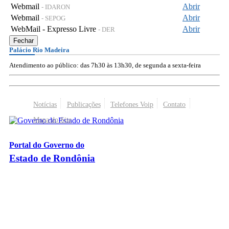
Webmail
Abrir
- IDARON
Webmail
Abrir
- SEPOG
WebMail - Expresso Livre
Abrir
- DER
Fechar
Palácio Rio Madeira
Atendimento ao público: das 7h30 às 13h30, de segunda a sexta-feira
Notícias
Publicações
Telefones Voip
Contato
Mapa do Site
Portal do Governo do
Estado de Rondônia
Palácio Rio Madeira
- Av. Farquar, 2986 - Bairro Pedrinhas
CEP 76.801-470 - Porto Velho, RO
© 2026
Governo do Estado de Rondônia
Todos os Direitos Reservados