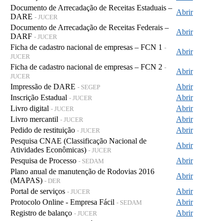
Documento de Arrecadação de Receitas Estaduais –
Abrir
DARE
- JUCER
Documento de Arrecadação de Receitas Federais –
Abrir
DARF
- JUCER
Ficha de cadastro nacional de empresas – FCN 1
-
Abrir
JUCER
Ficha de cadastro nacional de empresas – FCN 2
-
Abrir
JUCER
Impressão de DARE
Abrir
- SEGEP
Inscrição Estadual
Abrir
- JUCER
Livro digital
Abrir
- JUCER
Livro mercantil
Abrir
- JUCER
Pedido de restituição
Abrir
- JUCER
Pesquisa CNAE (Classificação Nacional de
Abrir
Atividades Econômicas)
- JUCER
Pesquisa de Processo
Abrir
- SEDAM
Plano anual de manutenção de Rodovias 2016
Abrir
(MAPAS)
- DER
Portal de serviços
Abrir
- JUCER
Protocolo Online - Empresa Fácil
Abrir
- SEDAM
Registro de balanço
Abrir
- JUCER