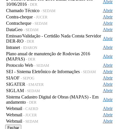
Abrir
10/06/2016
- DER
Chamado Técnico
Abrir
- SEDAM
Contra-cheque
Abrir
- JUCER
Contracheque
Abrir
- SEDAM
DataGeo
Abrir
- SEDAM
Emissao/Validação - Certidão Nada Consta Servidor
Abrir
DER-RO
- DER
Intranet
Abrir
- IDARON
Plano anual de manutenção de Rodovias 2016
Abrir
(MAPAS)
- DER
Protocolo Web
Abrir
- SEDAM
SEI - Sistema Eletrônico de Informações
Abrir
- SEDAM
SIAOF
Abrir
- SEPOG
SIGATER
Abrir
- EMATER
SIGLAM
Abrir
- SEDAM
Sistema Cadastro Digital de Obras (MAPAS) - Em
Abrir
andamento
- DER
Webmail
Abrir
- CAERD
Webmail
Abrir
- JUCER
Webmail
Abrir
- SEDAM
Fechar