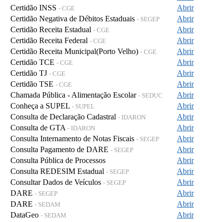
Certidão INSS
Abrir
- CGE
Certidão Negativa de Débitos Estaduais
Abrir
- SEGEP
Certidão Receita Estadual
Abrir
- CGE
Certidão Receita Federal
Abrir
- CGE
Certidão Receita Municipal(Porto Velho)
Abrir
- CGE
Certidão TCE
Abrir
- CGE
Certidão TJ
Abrir
- CGE
Certidão TSE
Abrir
- CGE
Chamada Pública - Alimentação Escolar
Abrir
- SEDUC
Conheça a SUPEL
Abrir
- SUPEL
Consulta de Declaração Cadastral
Abrir
- IDARON
Consulta de GTA
Abrir
- IDARON
Consulta Internamento de Notas Fiscais
Abrir
- SEGEP
Consulta Pagamento de DARE
Abrir
- SEGEP
Consulta Pública de Processos
Abrir
Consulta REDESIM Estadual
Abrir
- SEGEP
Consultar Dados de Veículos
Abrir
- SEGEP
DARE
Abrir
- SEGEP
DARE
Abrir
- SEDAM
DataGeo
Abrir
- SEDAM