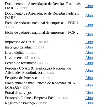
Documento de Arrecadação de Receitas Estaduais –
Abrir
DARE
- JUCER
Documento de Arrecadação de Receitas Federais –
Abrir
DARF
- JUCER
Ficha de cadastro nacional de empresas – FCN 1
-
Abrir
JUCER
Ficha de cadastro nacional de empresas – FCN 2
-
Abrir
JUCER
Impressão de DARE
Abrir
- SEGEP
Inscrição Estadual
Abrir
- JUCER
Livro digital
Abrir
- JUCER
Livro mercantil
Abrir
- JUCER
Pedido de restituição
Abrir
- JUCER
Pesquisa CNAE (Classificação Nacional de
Abrir
Atividades Econômicas)
- JUCER
Pesquisa de Processo
Abrir
- SEDAM
Plano anual de manutenção de Rodovias 2016
Abrir
(MAPAS)
- DER
Portal de serviços
Abrir
- JUCER
Protocolo Online - Empresa Fácil
Abrir
- SEDAM
Registro de balanço
Abrir
- JUCER