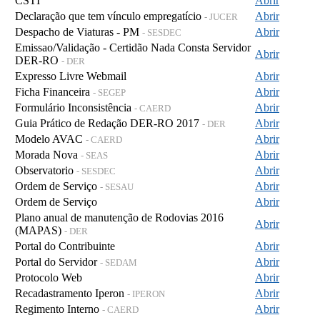
CSTI
Abrir
Declaração que tem vínculo empregatício
Abrir
- JUCER
Despacho de Viaturas - PM
Abrir
- SESDEC
Emissao/Validação - Certidão Nada Consta Servidor
Abrir
DER-RO
- DER
Expresso Livre Webmail
Abrir
Ficha Financeira
Abrir
- SEGEP
Formulário Inconsistência
Abrir
- CAERD
Guia Prático de Redação DER-RO 2017
Abrir
- DER
Modelo AVAC
Abrir
- CAERD
Morada Nova
Abrir
- SEAS
Observatorio
Abrir
- SESDEC
Ordem de Serviço
Abrir
- SESAU
Ordem de Serviço
Abrir
Plano anual de manutenção de Rodovias 2016
Abrir
(MAPAS)
- DER
Portal do Contribuinte
Abrir
Portal do Servidor
Abrir
- SEDAM
Protocolo Web
Abrir
Recadastramento Iperon
Abrir
- IPERON
Regimento Interno
Abrir
- CAERD