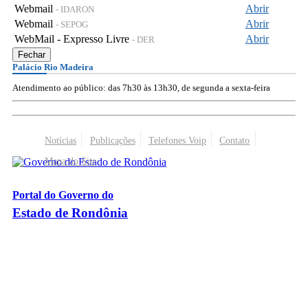
Webmail
Abrir
- IDARON
Webmail
Abrir
- SEPOG
WebMail - Expresso Livre
Abrir
- DER
Fechar
Palácio Rio Madeira
Atendimento ao público: das 7h30 às 13h30, de segunda a sexta-feira
Notícias
Publicações
Telefones Voip
Contato
Mapa do Site
Portal do Governo do
Estado de Rondônia
Palácio Rio Madeira
- Av. Farquar, 2986 - Bairro Pedrinhas
CEP 76.801-470 - Porto Velho, RO
© 2026
Governo do Estado de Rondônia
Todos os Direitos Reservados