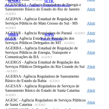
SESDEC
SETIC
AGENERSA - Agência Reguladora de Energia e
Segurança, Defesa e Cidadania
Tecnologia da Informação
Saneamento Básico do Estado do Rio de Janeiro
Abrir
-
AGERO
AGEPAN - Agência Estadual de Regulação de
Serviços Públicos do Mato Grosso do Sul - MS
Abrir
-
AGERO
AGEPAR - Agência Reguladora do Paraná
Abrir
- AGERO
SIBRA
SOPH
AGER - Agência Estadual de Regulação dos
Integração
Portos e Hidrovias
Abrir
Serviços Públicos Delegados do MT
- AGERO
AGERBA - Agência Estadual de Regulação de
Serviços Públicos de Energia, Transporte e
Abrir
 de Gastos Públicos Administrativos
Comunicações da BA
- AGERO
AGERGS - Agência Estadual de Regulação dos
Serviços Públicos Delegados do Rio Grande do Sul
Abrir
- AGERO
AGERSA- Agência Reguladora de Saneamento
Abrir
Básico do Estado da Bahia
- AGERO
AGESAN - Agência Reguladora de Serviços de
Saneamento Básico do Estado de Santa Catarina
Abrir
-
AGERO
AGESC - Agência Reguladora de Serviços Públicos
Abrir
de Santa Catarina
- AGERO