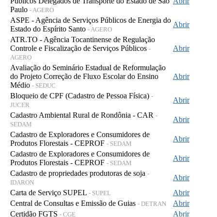
Públicos Delegados de Transporte do Estado de São
Abrir
Paulo
- AGERO
ASPE - Agência de Serviços Públicos de Energia do
Abrir
Estado do Espírito Santo
- AGERO
ATR.TO - Agência Tocantinense de Regulação
Controle e Fiscalização de Serviços Públicos
Abrir
-
AGERO
Avaliação do Seminário Estadual de Reformulação
do Projeto Correção de Fluxo Escolar do Ensino
Abrir
Médio
- SEDUC
Bloqueio de CPF (Cadastro de Pessoa Física)
-
Abrir
JUCER
Cadastro Ambiental Rural de Rondônia - CAR
-
Abrir
SEDAM
Cadastro de Exploradores e Consumidores de
Abrir
Produtos Florestais - CEPROF
- SEDAM
Cadastro de Exploradores e Consumidores de
Abrir
Produtos Florestais - CEPROF
- SEDAM
Cadastro de propriedades produtoras de soja
-
Abrir
IDARON
Carta de Serviço SUPEL
Abrir
- SUPEL
Central de Consultas e Emissão de Guias
Abrir
- DETRAN
Certidão FGTS
Abrir
- CGE