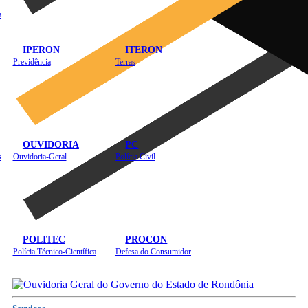
Instituto de Educação em Saúde Pública
IPERON
ITERON
Previdência
Terras
OUVIDORIA
PC
s
Ouvidoria-Geral
Polícia Civil
POLITEC
PROCON
Polícia Técnico-Científica
Defesa do Consumidor