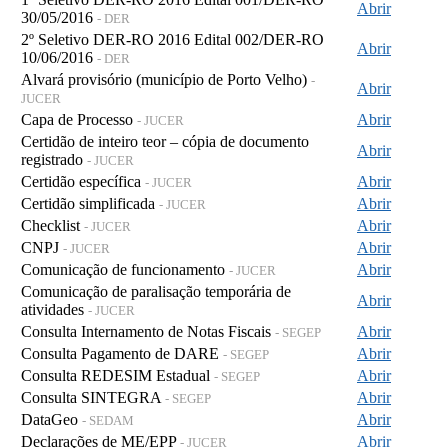
Abrir
30/05/2016
- DER
2º Seletivo DER-RO 2016 Edital 002/DER-RO
Abrir
10/06/2016
- DER
Alvará provisório (município de Porto Velho)
-
Abrir
JUCER
Capa de Processo
Abrir
- JUCER
Certidão de inteiro teor – cópia de documento
Abrir
registrado
- JUCER
Certidão específica
Abrir
- JUCER
Certidão simplificada
Abrir
- JUCER
Checklist
Abrir
- JUCER
CNPJ
Abrir
- JUCER
Comunicação de funcionamento
Abrir
- JUCER
Comunicação de paralisação temporária de
Abrir
atividades
- JUCER
Consulta Internamento de Notas Fiscais
Abrir
- SEGEP
Consulta Pagamento de DARE
Abrir
- SEGEP
Consulta REDESIM Estadual
Abrir
- SEGEP
Consulta SINTEGRA
Abrir
- SEGEP
DataGeo
Abrir
- SEDAM
Declarações de ME/EPP
Abrir
- JUCER