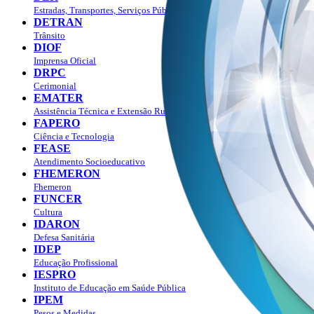
Estradas, Transportes, Serviços Públicos
DETRAN
Trânsito
DIOF
Imprensa Oficial
DRPC
Cerimonial
EMATER
Assistência Técnica e Extensão Rural
FAPERO
Ciência e Tecnologia
FEASE
Atendimento Socioeducativo
FHEMERON
Fhemeron
FUNCER
Cultura
IDARON
Defesa Sanitária
IDEP
Educação Profissional
IESPRO
Instituto de Educação em Saúde Pública
IPEM
Pesos e Medidas