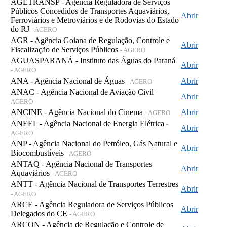
AGETRANSP - Agência Reguladora de Serviços
Públicos Concedidos de Transportes Aquaviários,
Abrir
Ferroviários e Metroviários e de Rodovias do Estado
do RJ
- AGERO
AGR - Agência Goiana de Regulação, Controle e
Abrir
Fiscalização de Serviços Públicos
- AGERO
AGUASPARANÁ - Instituto das Águas do Paraná
Abrir
- AGERO
ANA - Agência Nacional de Águas
Abrir
- AGERO
ANAC - Agência Nacional de Aviação Civil
-
Abrir
AGERO
ANCINE - Agência Nacional do Cinema
Abrir
- AGERO
ANEEL - Agência Nacional de Energia Elétrica
-
Abrir
AGERO
ANP - Agência Nacional do Petróleo, Gás Natural e
Abrir
Biocombustíveis
- AGERO
ANTAQ - Agência Nacional de Transportes
Abrir
Aquaviários
- AGERO
ANTT - Agência Nacional de Transportes Terrestres
Abrir
- AGERO
ARCE - Agência Reguladora de Serviços Públicos
Abrir
Delegados do CE
- AGERO
ARCON - Agência de Regulação e Controle de