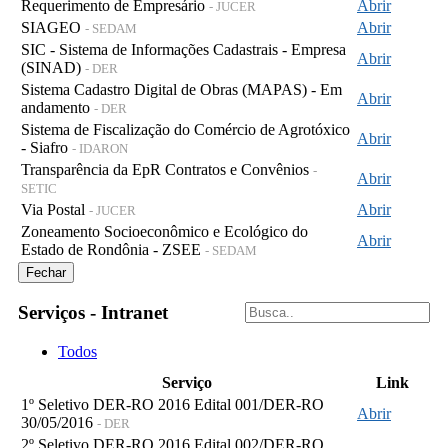
Requerimento de Empresário
Abrir
- JUCER
SIAGEO
Abrir
- SEDAM
SIC - Sistema de Informações Cadastrais - Empresa
Abrir
(SINAD)
- DER
Sistema Cadastro Digital de Obras (MAPAS) - Em
Abrir
andamento
- DER
Sistema de Fiscalização do Comércio de Agrotóxico
Abrir
- Siafro
- IDARON
Transparência da EpR Contratos e Convênios
-
Abrir
SETIC
Via Postal
Abrir
- JUCER
Zoneamento Socioeconômico e Ecológico do
Abrir
Estado de Rondônia - ZSEE
- SEDAM
Fechar
Serviços - Intranet
Todos
Serviço
Link
1º Seletivo DER-RO 2016 Edital 001/DER-RO
Abrir
30/05/2016
- DER
2º Seletivo DER-RO 2016 Edital 002/DER-RO