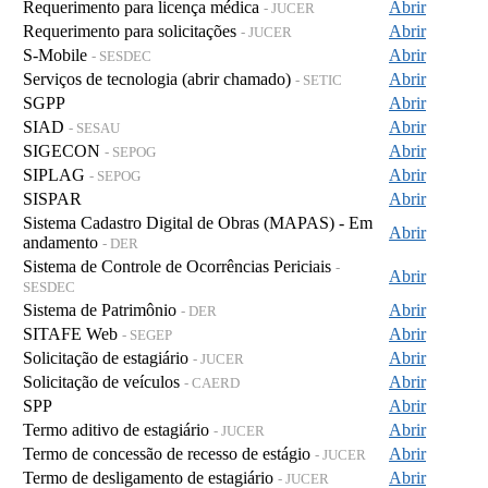
Requerimento para licença médica
Abrir
- JUCER
Requerimento para solicitações
Abrir
- JUCER
S-Mobile
Abrir
- SESDEC
Serviços de tecnologia (abrir chamado)
Abrir
- SETIC
SGPP
Abrir
SIAD
Abrir
- SESAU
SIGECON
Abrir
- SEPOG
SIPLAG
Abrir
- SEPOG
SISPAR
Abrir
Sistema Cadastro Digital de Obras (MAPAS) - Em
Abrir
andamento
- DER
Sistema de Controle de Ocorrências Periciais
-
Abrir
SESDEC
Sistema de Patrimônio
Abrir
- DER
SITAFE Web
Abrir
- SEGEP
Solicitação de estagiário
Abrir
- JUCER
Solicitação de veículos
Abrir
- CAERD
SPP
Abrir
Termo aditivo de estagiário
Abrir
- JUCER
Termo de concessão de recesso de estágio
Abrir
- JUCER
Termo de desligamento de estagiário
Abrir
- JUCER