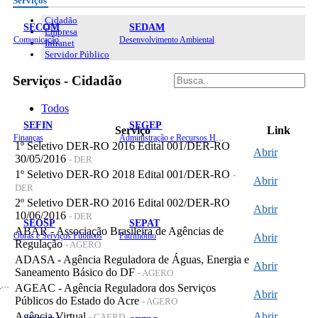
Serviços
Cidadão
SECOM
SEDAM
Empresa
Comunicação
Desenvolvimento Ambiental
Intranet
Servidor Público
Serviços - Cidadão
Todos
SEFIN
SEGEP
Serviço
Link
Finanças
Administração e Recursos Humanos
1º Seletivo DER-RO 2016 Edital 001/DER-RO
Abrir
30/05/2016
- DER
1º Seletivo DER-RO 2018 Edital 001/DER-RO
-
Abrir
DER
2º Seletivo DER-RO 2016 Edital 002/DER-RO
Abrir
10/06/2016
- DER
SEOSP
SEPAT
ABAR - Associação Brasileira de Agências de
Obras e Serviços Públicos
Patrimônio
Abrir
Regulação
- AGERO
ADASA - Agência Reguladora de Águas, Energia e
Abrir
Saneamento Básico do DF
- AGERO
Planejamento, Orçamento e Gestão
AGEAC - Agência Reguladora dos Serviços
Abrir
Públicos do Estado do Acre
- AGERO
Agência Virtual
Abrir
- CAERD