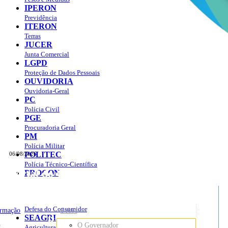
IPERON
Previdência
ITERON
Terras
JUCER
Junta Comercial
LGPD
Proteção de Dados Pessoais
OUVIDORIA
Ouvidoria-Geral
PC
Polícia Civil
PGE
Procuradoria Geral
PM
Polícia Militar
POLITEC
06/08/2026
Polícia Técnico-Científica
Portal do Governo do
Estado de Rondônia
PROCON
sso à Informação
Governo
de
Defesa do Consumidor
ormação
Sobre
SEAGRI
Rondônia
o
O Governador
Agricultura