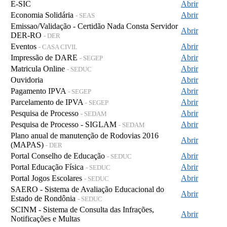
E-SIC
Abrir
Economia Solidária
Abrir
- SEAS
Emissao/Validação - Certidão Nada Consta Servidor
Abrir
DER-RO
- DER
Eventos
Abrir
- CASA CIVIL
Impressão de DARE
Abrir
- SEGEP
Matricula Online
Abrir
- SEDUC
Ouvidoria
Abrir
Pagamento IPVA
Abrir
- SEGEP
Parcelamento de IPVA
Abrir
- SEGEP
Pesquisa de Processo
Abrir
- SEDAM
Pesquisa de Processo - SIGLAM
Abrir
- SEDAM
Plano anual de manutenção de Rodovias 2016
Abrir
(MAPAS)
- DER
Portal Conselho de Educação
Abrir
- SEDUC
Portal Educação Física
Abrir
- SEDUC
Portal Jogos Escolares
Abrir
- SEDUC
SAERO - Sistema de Avaliação Educacional do
Abrir
Estado de Rondônia
- SEDUC
SCINM - Sistema de Consulta das Infrações,
Abrir
Notificações e Multas