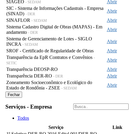
SIAGEO
Abrir
- SEDAM
SIC - Sistema de Informações Cadastrais - Empresa
Abrir
(SINAD)
- DER
SINAFLOR
Abrir
- SEDAM
Sistema Cadastro Digital de Obras (MAPAS) - Em
Abrir
andamento
- DER
Sistema de Gerenciamento de Lotes - SIGLO
Abrir
INCRA
- SEDAM
SROF - Certificado de Regularidade de Obras
Abrir
Transparência da EpR Contratos e Convênios
-
Abrir
SETIC
Transparência DEOSP-RO
Abrir
Transparência DER-RO
Abrir
- DER
Zoneamento Socioeconômico e Ecológico do
Abrir
Estado de Rondônia - ZSEE
- SEDAM
Fechar
Serviços - Empresa
Todos
Serviço
Link
1º Seletivo DER-RO 2016 Edital 001/DER-RO