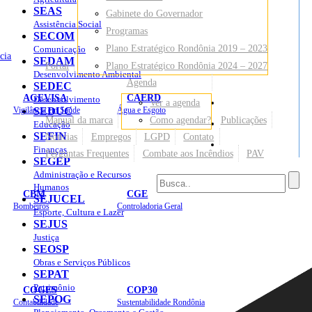
SEAS
Gabinete do Governador
Assistência Social
Programas
SECOM
Plano Estratégico Rondônia 2019 – 2023
Comunicação
cia
SEDAM
Portal
Plano Estratégico Rondônia 2024 – 2027
Desenvolvimento Ambiental
Agenda
SEDEC
AGEVISA
CAERD
Desenvolvimento
Ver a agenda
Mapa do Site
Vigilância em Saúde
SEDUC
Água e Esgoto
Manual da marca
Como agendar?
Publicações
Educação
SEFIN
Notícias
Empregos
LGPD
Contato
Sites
Finanças
Perguntas Frequentes
Combate aos Incêndios
PAV
SEGEP
Administração e Recursos
Humanos
CBM
CGE
SEJUCEL
Bombeiros
Controladoria Geral
Esporte, Cultura e Lazer
SEJUS
Justiça
SEOSP
Obras e Serviços Públicos
SEPAT
Patrimônio
COGES
COP30
SEPOG
Contabilidade
Sustentabilidade Rondônia