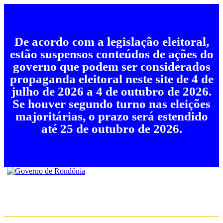
De acordo com a legislação eleitoral,
estão suspensos conteúdos de ações do
governo que podem ser considerados
propaganda eleitoral neste site de 4 de
julho de 2026 a 4 de outubro de 2026.
Se houver segundo turno nas eleições
majoritárias, o prazo será estendido
até 25 de outubro de 2026.