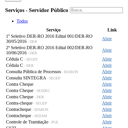
Serviços - Servidor Público
Todos
Serviço
Link
1º Seletivo DER-RO 2016 Edital 001/DER-RO
Abrir
30/05/2016
- DER
2º Seletivo DER-RO 2016 Edital 002/DER-RO
Abrir
10/06/2016
- DER
Cédula C
Abrir
- SEGEP
Cédula C
Abrir
- DER
Consulta Pública de Processos
Abrir
- IDARON
Consulta SINTEGRA
Abrir
- SEGEP
Contra Cheque
Abrir
Contra Cheque
Abrir
- SESDEC
Contra Cheque
Abrir
- DER
Contra-cheque
Abrir
- SEGEP
Contracheque
Abrir
- IDARON
Contracheque
Abrir
- SEDAM
Controle de Tramitação
Abrir
- PGE