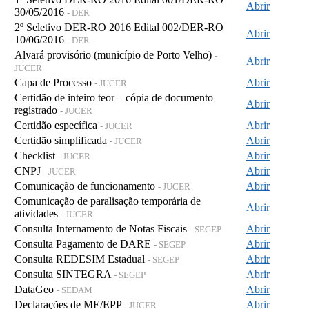
Abrir
30/05/2016
- DER
2º Seletivo DER-RO 2016 Edital 002/DER-RO
Abrir
10/06/2016
- DER
Alvará provisório (município de Porto Velho)
-
Abrir
JUCER
Capa de Processo
Abrir
- JUCER
Certidão de inteiro teor – cópia de documento
Abrir
registrado
- JUCER
Certidão específica
Abrir
- JUCER
Certidão simplificada
Abrir
- JUCER
Checklist
Abrir
- JUCER
CNPJ
Abrir
- JUCER
Comunicação de funcionamento
Abrir
- JUCER
Comunicação de paralisação temporária de
Abrir
atividades
- JUCER
Consulta Internamento de Notas Fiscais
Abrir
- SEGEP
Consulta Pagamento de DARE
Abrir
- SEGEP
Consulta REDESIM Estadual
Abrir
- SEGEP
Consulta SINTEGRA
Abrir
- SEGEP
DataGeo
Abrir
- SEDAM
Declarações de ME/EPP
Abrir
- JUCER