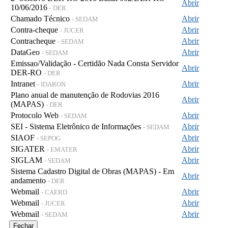
Abrir
10/06/2016
- DER
Chamado Técnico
Abrir
- SEDAM
Contra-cheque
Abrir
- JUCER
Contracheque
Abrir
- SEDAM
DataGeo
Abrir
- SEDAM
Emissao/Validação - Certidão Nada Consta Servidor
Abrir
DER-RO
- DER
Intranet
Abrir
- IDARON
Plano anual de manutenção de Rodovias 2016
Abrir
(MAPAS)
- DER
Protocolo Web
Abrir
- SEDAM
SEI - Sistema Eletrônico de Informações
Abrir
- SEDAM
SIAOF
Abrir
- SEPOG
SIGATER
Abrir
- EMATER
SIGLAM
Abrir
- SEDAM
Sistema Cadastro Digital de Obras (MAPAS) - Em
Abrir
andamento
- DER
Webmail
Abrir
- CAERD
Webmail
Abrir
- JUCER
Webmail
Abrir
- SEDAM
Fechar