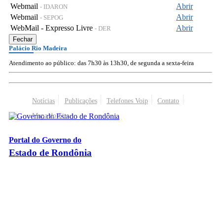
Webmail
Abrir
- IDARON
Webmail
Abrir
- SEPOG
WebMail - Expresso Livre
Abrir
- DER
Fechar
Palácio Rio Madeira
Atendimento ao público: das 7h30 às 13h30, de segunda a sexta-feira
Notícias
Publicações
Telefones Voip
Contato
Mapa do Site
Portal do Governo do
Estado de Rondônia
Palácio Rio Madeira
- Av. Farquar, 2986 - Bairro Pedrinhas
CEP 76.801-470 - Porto Velho, RO
© 2026
Governo do Estado de Rondônia
Todos os Direitos Reservados