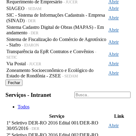
Requerimento de Empresário
Abrir
- JUCER
SIAGEO
Abrir
- SEDAM
SIC - Sistema de Informações Cadastrais - Empresa
Abrir
(SINAD)
- DER
Sistema Cadastro Digital de Obras (MAPAS) - Em
Abrir
andamento
- DER
Sistema de Fiscalização do Comércio de Agrotóxico
Abrir
- Siafro
- IDARON
Transparência da EpR Contratos e Convênios
-
Abrir
SETIC
Via Postal
Abrir
- JUCER
Zoneamento Socioeconômico e Ecológico do
Abrir
Estado de Rondônia - ZSEE
- SEDAM
Fechar
Serviços - Intranet
Todos
Serviço
Link
1º Seletivo DER-RO 2016 Edital 001/DER-RO
Abrir
30/05/2016
- DER
2º Seletivo DER-RO 2016 Edital 002/DER-RO