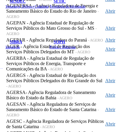
SESDEC
SETIC
AGENERSA - Agência Reguladora de Energia e
Segurança, Defesa e Cidadania
Tecnologia da Informação
Saneamento Básico do Estado do Rio de Janeiro
Abrir
-
AGERO
AGEPAN - Agência Estadual de Regulação de
Serviços Públicos do Mato Grosso do Sul - MS
Abrir
-
AGERO
AGEPAR - Agência Reguladora do Paraná
Abrir
- AGERO
SIBRA
SOPH
AGER - Agência Estadual de Regulação dos
Integração
Portos e Hidrovias
Abrir
Serviços Públicos Delegados do MT
- AGERO
AGERBA - Agência Estadual de Regulação de
Serviços Públicos de Energia, Transporte e
Abrir
 de Gastos Públicos Administrativos
Comunicações da BA
- AGERO
AGERGS - Agência Estadual de Regulação dos
Serviços Públicos Delegados do Rio Grande do Sul
Abrir
- AGERO
AGERSA- Agência Reguladora de Saneamento
Abrir
Básico do Estado da Bahia
- AGERO
AGESAN - Agência Reguladora de Serviços de
Saneamento Básico do Estado de Santa Catarina
Abrir
-
AGERO
AGESC - Agência Reguladora de Serviços Públicos
Abrir
de Santa Catarina
- AGERO