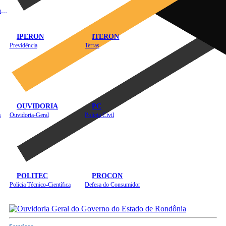
Instituto de Educação em Saúde Pública
IPERON
ITERON
Previdência
Terras
OUVIDORIA
PC
s
Ouvidoria-Geral
Polícia Civil
POLITEC
PROCON
Polícia Técnico-Científica
Defesa do Consumidor