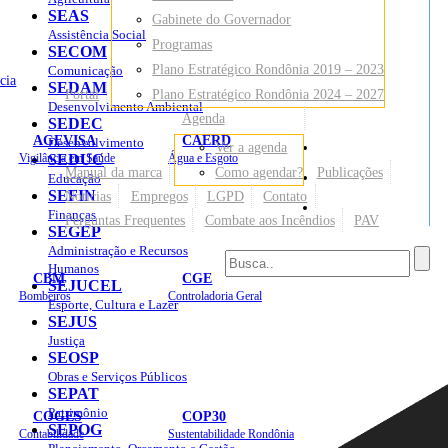
SEAS
Gabinete do Governador
Assistência Social
Programas
SECOM
Plano Estratégico Rondônia 2019 – 2023
Comunicação
cia
SEDAM
Portal
Plano Estratégico Rondônia 2024 – 2027
Desenvolvimento Ambiental
Agenda
SEDEC
AGEVISA
CAERD
Desenvolvimento
Ver a agenda
Mapa do Site
Vigilância em Saúde
SEDUC
Água e Esgoto
Manual da marca
Como agendar?
Publicações
Educação
SEFIN
Notícias
Empregos
LGPD
Contato
Sites
Finanças
Perguntas Frequentes
Combate aos Incêndios
PAV
SEGEP
Administração e Recursos
Humanos
CBM
CGE
SEJUCEL
Bombeiros
Controladoria Geral
Esporte, Cultura e Lazer
SEJUS
Justiça
SEOSP
Obras e Serviços Públicos
SEPAT
Patrimônio
COGES
COP30
SEPOG
Contabilidade
Sustentabilidade Rondônia