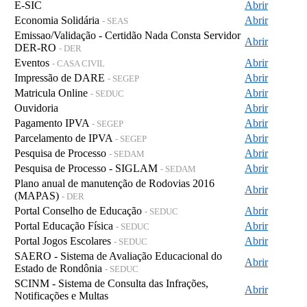
E-SIC
Abrir
Economia Solidária
Abrir
- SEAS
Emissao/Validação - Certidão Nada Consta Servidor
Abrir
DER-RO
- DER
Eventos
Abrir
- CASA CIVIL
Impressão de DARE
Abrir
- SEGEP
Matricula Online
Abrir
- SEDUC
Ouvidoria
Abrir
Pagamento IPVA
Abrir
- SEGEP
Parcelamento de IPVA
Abrir
- SEGEP
Pesquisa de Processo
Abrir
- SEDAM
Pesquisa de Processo - SIGLAM
Abrir
- SEDAM
Plano anual de manutenção de Rodovias 2016
Abrir
(MAPAS)
- DER
Portal Conselho de Educação
Abrir
- SEDUC
Portal Educação Física
Abrir
- SEDUC
Portal Jogos Escolares
Abrir
- SEDUC
SAERO - Sistema de Avaliação Educacional do
Abrir
Estado de Rondônia
- SEDUC
SCINM - Sistema de Consulta das Infrações,
Abrir
Notificações e Multas