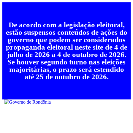
De acordo com a legislação eleitoral,
estão suspensos conteúdos de ações do
governo que podem ser considerados
propaganda eleitoral neste site de 4 de
julho de 2026 a 4 de outubro de 2026.
Se houver segundo turno nas eleições
majoritárias, o prazo será estendido
até 25 de outubro de 2026.