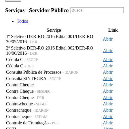
Serviços - Servidor Público
Todos
Serviço
Link
1º Seletivo DER-RO 2016 Edital 001/DER-RO
Abrir
30/05/2016
- DER
2º Seletivo DER-RO 2016 Edital 002/DER-RO
Abrir
10/06/2016
- DER
Cédula C
Abrir
- SEGEP
Cédula C
Abrir
- DER
Consulta Pública de Processos
Abrir
- IDARON
Consulta SINTEGRA
Abrir
- SEGEP
Contra Cheque
Abrir
Contra Cheque
Abrir
- SESDEC
Contra Cheque
Abrir
- DER
Contra-cheque
Abrir
- SEGEP
Contracheque
Abrir
- IDARON
Contracheque
Abrir
- SEDAM
Controle de Tramitação
Abrir
- PGE