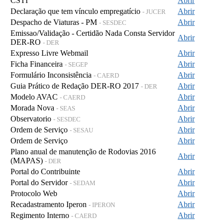
CSTI
Abrir
Declaração que tem vínculo empregatício
Abrir
- JUCER
Despacho de Viaturas - PM
Abrir
- SESDEC
Emissao/Validação - Certidão Nada Consta Servidor
Abrir
DER-RO
- DER
Expresso Livre Webmail
Abrir
Ficha Financeira
Abrir
- SEGEP
Formulário Inconsistência
Abrir
- CAERD
Guia Prático de Redação DER-RO 2017
Abrir
- DER
Modelo AVAC
Abrir
- CAERD
Morada Nova
Abrir
- SEAS
Observatorio
Abrir
- SESDEC
Ordem de Serviço
Abrir
- SESAU
Ordem de Serviço
Abrir
Plano anual de manutenção de Rodovias 2016
Abrir
(MAPAS)
- DER
Portal do Contribuinte
Abrir
Portal do Servidor
Abrir
- SEDAM
Protocolo Web
Abrir
Recadastramento Iperon
Abrir
- IPERON
Regimento Interno
Abrir
- CAERD