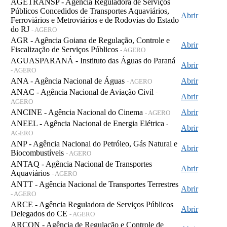
AGETRANSP - Agência Reguladora de Serviços
Públicos Concedidos de Transportes Aquaviários,
Abrir
Ferroviários e Metroviários e de Rodovias do Estado
do RJ
- AGERO
AGR - Agência Goiana de Regulação, Controle e
Abrir
Fiscalização de Serviços Públicos
- AGERO
AGUASPARANÁ - Instituto das Águas do Paraná
Abrir
- AGERO
ANA - Agência Nacional de Águas
Abrir
- AGERO
ANAC - Agência Nacional de Aviação Civil
-
Abrir
AGERO
ANCINE - Agência Nacional do Cinema
Abrir
- AGERO
ANEEL - Agência Nacional de Energia Elétrica
-
Abrir
AGERO
ANP - Agência Nacional do Petróleo, Gás Natural e
Abrir
Biocombustíveis
- AGERO
ANTAQ - Agência Nacional de Transportes
Abrir
Aquaviários
- AGERO
ANTT - Agência Nacional de Transportes Terrestres
Abrir
- AGERO
ARCE - Agência Reguladora de Serviços Públicos
Abrir
Delegados do CE
- AGERO
ARCON - Agência de Regulação e Controle de