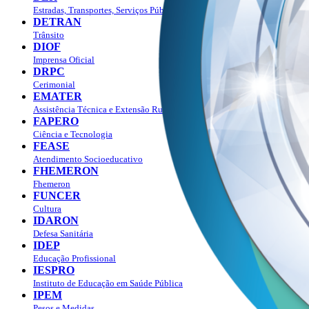
Estradas, Transportes, Serviços Públicos
DETRAN
Trânsito
DIOF
Imprensa Oficial
DRPC
Cerimonial
EMATER
Assistência Técnica e Extensão Rural
FAPERO
Ciência e Tecnologia
FEASE
Atendimento Socioeducativo
FHEMERON
Fhemeron
FUNCER
Cultura
IDARON
Defesa Sanitária
IDEP
Educação Profissional
IESPRO
Instituto de Educação em Saúde Pública
IPEM
Pesos e Medidas