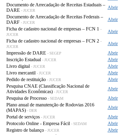
Documento de Arrecadação de Receitas Estaduais –
Abrir
DARE
- JUCER
Documento de Arrecadação de Receitas Federais –
Abrir
DARF
- JUCER
Ficha de cadastro nacional de empresas – FCN 1
-
Abrir
JUCER
Ficha de cadastro nacional de empresas – FCN 2
-
Abrir
JUCER
Impressão de DARE
Abrir
- SEGEP
Inscrição Estadual
Abrir
- JUCER
Livro digital
Abrir
- JUCER
Livro mercantil
Abrir
- JUCER
Pedido de restituição
Abrir
- JUCER
Pesquisa CNAE (Classificação Nacional de
Abrir
Atividades Econômicas)
- JUCER
Pesquisa de Processo
Abrir
- SEDAM
Plano anual de manutenção de Rodovias 2016
Abrir
(MAPAS)
- DER
Portal de serviços
Abrir
- JUCER
Protocolo Online - Empresa Fácil
Abrir
- SEDAM
Registro de balanço
Abrir
- JUCER