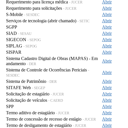
Requerimento para licença médica
Abrir
- JUCER
Requerimento para solicitações
Abrir
- JUCER
S-Mobile
Abrir
- SESDEC
Serviços de tecnologia (abrir chamado)
Abrir
- SETIC
SGPP
Abrir
SIAD
Abrir
- SESAU
SIGECON
Abrir
- SEPOG
SIPLAG
Abrir
- SEPOG
SISPAR
Abrir
Sistema Cadastro Digital de Obras (MAPAS) - Em
Abrir
andamento
- DER
Sistema de Controle de Ocorrências Periciais
-
Abrir
SESDEC
Sistema de Patrimônio
Abrir
- DER
SITAFE Web
Abrir
- SEGEP
Solicitação de estagiário
Abrir
- JUCER
Solicitação de veículos
Abrir
- CAERD
SPP
Abrir
Termo aditivo de estagiário
Abrir
- JUCER
Termo de concessão de recesso de estágio
Abrir
- JUCER
Termo de desligamento de estagiário
Abrir
- JUCER