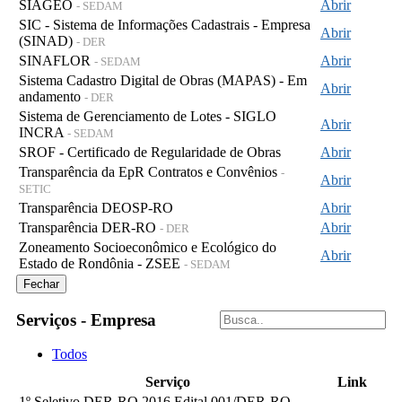
SIAGEO
Abrir
- SEDAM
SIC - Sistema de Informações Cadastrais - Empresa
Abrir
(SINAD)
- DER
SINAFLOR
Abrir
- SEDAM
Sistema Cadastro Digital de Obras (MAPAS) - Em
Abrir
andamento
- DER
Sistema de Gerenciamento de Lotes - SIGLO
Abrir
INCRA
- SEDAM
SROF - Certificado de Regularidade de Obras
Abrir
Transparência da EpR Contratos e Convênios
-
Abrir
SETIC
Transparência DEOSP-RO
Abrir
Transparência DER-RO
Abrir
- DER
Zoneamento Socioeconômico e Ecológico do
Abrir
Estado de Rondônia - ZSEE
- SEDAM
Fechar
Serviços - Empresa
Todos
Serviço
Link
1º Seletivo DER-RO 2016 Edital 001/DER-RO