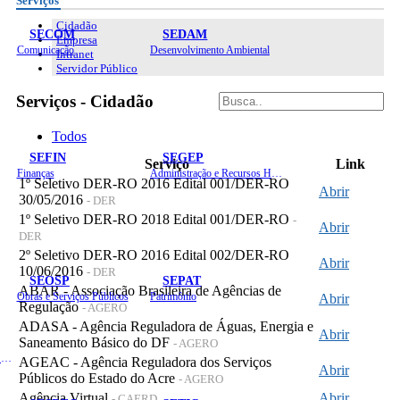
Serviços
Cidadão
SECOM
SEDAM
Empresa
Comunicação
Desenvolvimento Ambiental
Intranet
Servidor Público
Serviços - Cidadão
Todos
SEFIN
SEGEP
Serviço
Link
Finanças
Administração e Recursos Humanos
1º Seletivo DER-RO 2016 Edital 001/DER-RO
Abrir
30/05/2016
- DER
1º Seletivo DER-RO 2018 Edital 001/DER-RO
-
Abrir
DER
2º Seletivo DER-RO 2016 Edital 002/DER-RO
Abrir
10/06/2016
- DER
SEOSP
SEPAT
ABAR - Associação Brasileira de Agências de
Obras e Serviços Públicos
Patrimônio
Abrir
Regulação
- AGERO
ADASA - Agência Reguladora de Águas, Energia e
Abrir
Saneamento Básico do DF
- AGERO
Planejamento, Orçamento e Gestão
AGEAC - Agência Reguladora dos Serviços
Abrir
Públicos do Estado do Acre
- AGERO
Agência Virtual
Abrir
- CAERD