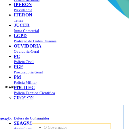
IPERON
Previdência
ITERON
Terras
JUCER
Junta Comercial
LGPD
Proteção de Dados Pessoais
OUVIDORIA
Ouvidoria-Geral
PC
Polícia Civil
PGE
Procuradoria Geral
PM
Polícia Militar
POLITEC
08/08/2026
Polícia Técnico-Científica
Portal do Governo do
Estado de Rondônia
PROCON
sso à Informação
Governo
de
Defesa do Consumidor
ormação
Sobre
SEAGRI
Rondônia
o
O Governador
Agricultura