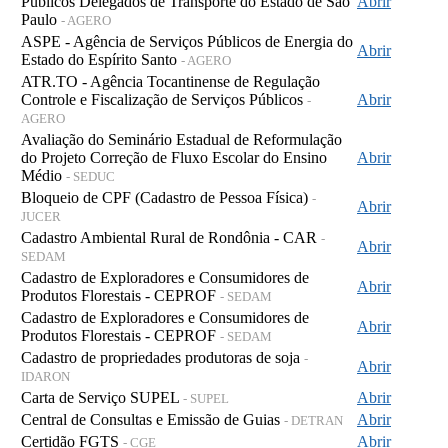
Públicos Delegados de Transporte do Estado de São
Abrir
Paulo
- AGERO
ASPE - Agência de Serviços Públicos de Energia do
Abrir
Estado do Espírito Santo
- AGERO
ATR.TO - Agência Tocantinense de Regulação
Controle e Fiscalização de Serviços Públicos
Abrir
-
AGERO
Avaliação do Seminário Estadual de Reformulação
do Projeto Correção de Fluxo Escolar do Ensino
Abrir
Médio
- SEDUC
Bloqueio de CPF (Cadastro de Pessoa Física)
-
Abrir
JUCER
Cadastro Ambiental Rural de Rondônia - CAR
-
Abrir
SEDAM
Cadastro de Exploradores e Consumidores de
Abrir
Produtos Florestais - CEPROF
- SEDAM
Cadastro de Exploradores e Consumidores de
Abrir
Produtos Florestais - CEPROF
- SEDAM
Cadastro de propriedades produtoras de soja
-
Abrir
IDARON
Carta de Serviço SUPEL
Abrir
- SUPEL
Central de Consultas e Emissão de Guias
Abrir
- DETRAN
Certidão FGTS
Abrir
- CGE