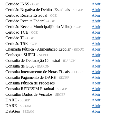
Certidão INSS
Abrir
- CGE
Certidão Negativa de Débitos Estaduais
Abrir
- SEGEP
Certidão Receita Estadual
Abrir
- CGE
Certidão Receita Federal
Abrir
- CGE
Certidão Receita Municipal(Porto Velho)
Abrir
- CGE
Certidão TCE
Abrir
- CGE
Certidão TJ
Abrir
- CGE
Certidão TSE
Abrir
- CGE
Chamada Pública - Alimentação Escolar
Abrir
- SEDUC
Conheça a SUPEL
Abrir
- SUPEL
Consulta de Declaração Cadastral
Abrir
- IDARON
Consulta de GTA
Abrir
- IDARON
Consulta Internamento de Notas Fiscais
Abrir
- SEGEP
Consulta Pagamento de DARE
Abrir
- SEGEP
Consulta Pública de Processos
Abrir
Consulta REDESIM Estadual
Abrir
- SEGEP
Consultar Dados de Veículos
Abrir
- SEGEP
DARE
Abrir
- SEGEP
DARE
Abrir
- SEDAM
DataGeo
Abrir
- SEDAM