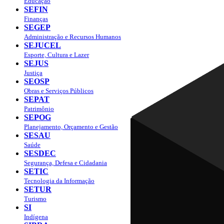
Educação
SEFIN
Finanças
SEGEP
Administração e Recursos Humanos
SEJUCEL
Esporte, Cultura e Lazer
SEJUS
Justiça
SEOSP
Obras e Serviços Públicos
SEPAT
Patrimônio
SEPOG
Planejamento, Orçamento e Gestão
SESAU
Saúde
SESDEC
Segurança, Defesa e Cidadania
SETIC
Tecnologia da Informação
SETUR
Turismo
SI
Indígena