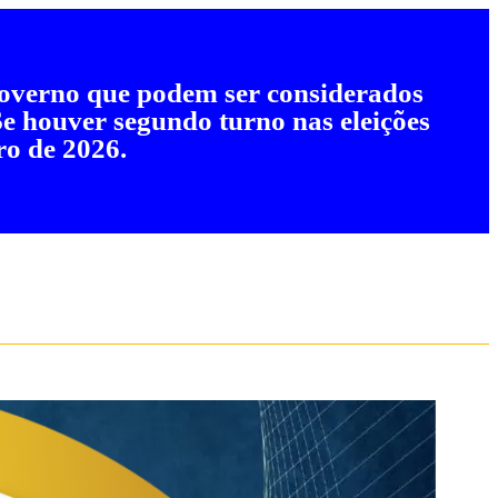
 governo que podem ser considerados
 Se houver segundo turno nas eleições
ro de 2026.