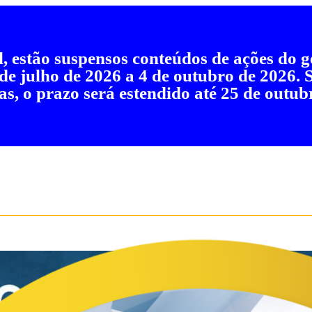
al, estão suspensos conteúdos de ações do
 de julho de 2026 a 4 de outubro de 2026.
as, o prazo será estendido até 25 de outub