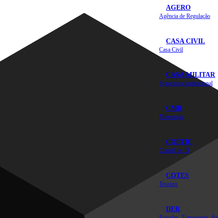
AGERO
Agência de Regulação
CASA CIVIL
Casa Civil
CASA MILITAR
Segurança Institucional
CMR
Mineração
COETIC
Comitê de TI
COTES
Tesouro
DER