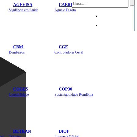
AGEVISA
CAERD
Mapa do Site
Vigilância em Saúde
Água e Esgoto
Sites
CBM
CGE
Bombeiros
Controladoria Geral
COGES
COP30
Contabilidade
Sustentabilidade Rondônia
DETRAN
DIOF
Estradas, Transportes, Serviços Públicos
Trânsito
Imprensa Oficial