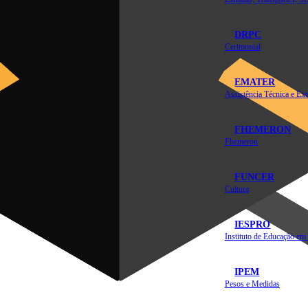
DRPC
Cerimonial
EMATER
FHEMERON
Fhemeron
FUNCER
Cultura
IESPRO
IPEM
Pesos e Medidas