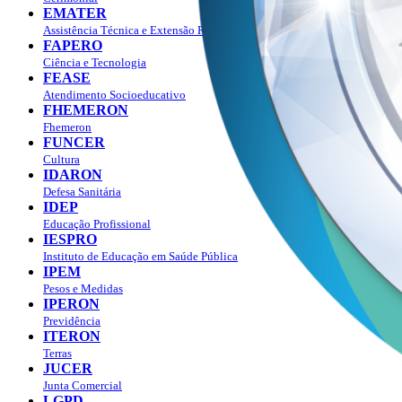
EMATER
Assistência Técnica e Extensão Rural
FAPERO
Ciência e Tecnologia
FEASE
Atendimento Socioeducativo
FHEMERON
Fhemeron
FUNCER
Cultura
IDARON
Defesa Sanitária
IDEP
Educação Profissional
IESPRO
Instituto de Educação em Saúde Pública
IPEM
Pesos e Medidas
IPERON
Previdência
ITERON
Terras
JUCER
Junta Comercial
LGPD