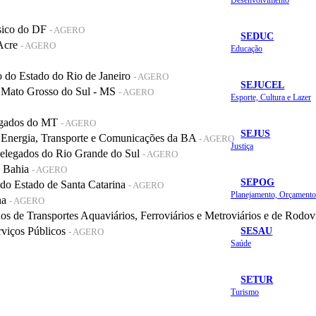
sico do DF
- AGERO
SEDUC
 Acre
- AGERO
Educação
do Estado do Rio de Janeiro
- AGERO
SEJUCEL
 Mato Grosso do Sul - MS
- AGERO
Esporte, Cultura e Lazer
legados do MT
- AGERO
SEJUS
 Energia, Transporte e Comunicações da BA
- AGERO
Justiça
elegados do Rio Grande do Sul
- AGERO
a Bahia
- AGERO
SEPOG
o Estado de Santa Catarina
- AGERO
na
- AGERO
de Transportes Aquaviários, Ferroviários e Metroviários e de Rodov
SESAU
rviços Públicos
- AGERO
Saúde
SETUR
Turismo