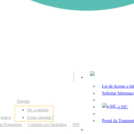
A
Lei de Acesso a I
Solicitar Informaç
Agenda
e-SIC
Ver a agenda
 marca
Como agendar?
Portal da Transpar
as Frequentes
Combate aos Incêndios
PAV
Secretarias e Órgãos