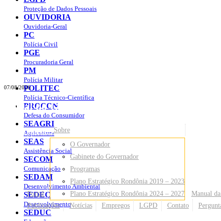
Proteção de Dados Pessoais
OUVIDORIA
Ouvidoria-Geral
PC
Polícia Civil
PGE
Procuradoria Geral
PM
Polícia Militar
POLITEC
07/08/2026
Polícia Técnico-Científica
Portal do Governo do
Estado de Rondônia
PROCON
Defesa do Consumidor
SEAGRI
Governo
de Rondônia
Sobre
Agricultura
SEAS
O Governador
Assistência Social
Gabinete do Governador
SECOM
Comunicação
Programas
SEDAM
Plano Estratégico Rondônia 2019 – 2023
Desenvolvimento Ambiental
Portal
Plano Estratégico Rondônia 2024 – 2027
Manual da
SEDEC
Desenvolvimento
Publicações
Notícias
Empregos
LGPD
Contato
Pergunt
SEDUC