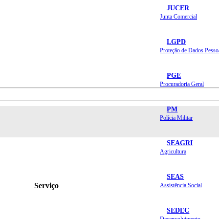
JUCER
Junta Comercial
LGPD
Proteção de Dados Pesso
PGE
Procuradoria Geral
PM
Polícia Militar
SEAGRI
Agricultura
SEAS
Serviço
Assistência Social
SEDEC
Desenvolvimento