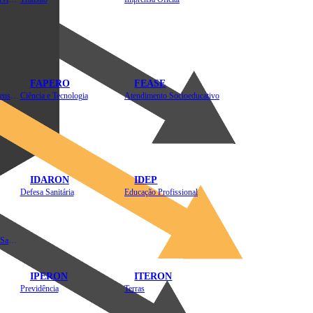
FAPERO
FEASE
Assistência Técnica e Extensão Rural
Ciência e Tecnologia
Atendimento Socioeducativo
IDARON
IDEP
Defesa Sanitária
Educação Profissional
Instituto de Educação em Saúde Pública
IPERON
ITERON
Previdência
Terras