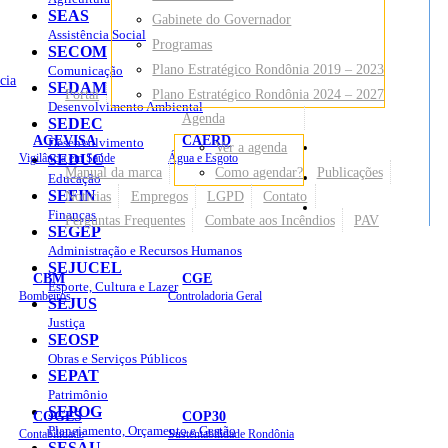
SEAS
Gabinete do Governador
Assistência Social
Programas
SECOM
Plano Estratégico Rondônia 2019 – 2023
Comunicação
cia
SEDAM
Portal
Plano Estratégico Rondônia 2024 – 2027
Desenvolvimento Ambiental
Agenda
SEDEC
AGEVISA
CAERD
Desenvolvimento
Ver a agenda
Mapa do Site
Vigilância em Saúde
SEDUC
Água e Esgoto
Manual da marca
Como agendar?
Publicações
Educação
SEFIN
Notícias
Empregos
LGPD
Contato
Sites
Finanças
Perguntas Frequentes
Combate aos Incêndios
PAV
SEGEP
Administração e Recursos Humanos
SEJUCEL
CBM
CGE
Esporte, Cultura e Lazer
Bombeiros
Controladoria Geral
SEJUS
Justiça
SEOSP
Obras e Serviços Públicos
SEPAT
Patrimônio
SEPOG
COGES
COP30
Planejamento, Orçamento e Gestão
Contabilidade
Sustentabilidade Rondônia
SESAU