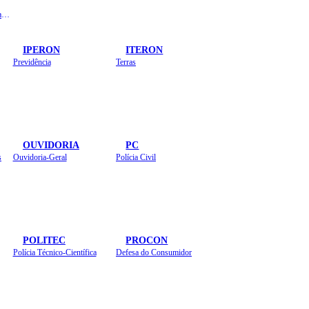
Instituto de Educação em Saúde Pública
IPERON
ITERON
Previdência
Terras
OUVIDORIA
PC
s
Ouvidoria-Geral
Polícia Civil
POLITEC
PROCON
Polícia Técnico-Científica
Defesa do Consumidor