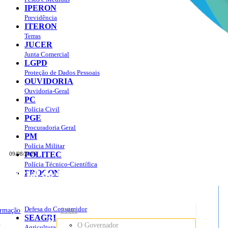
IPERON
Previdência
ITERON
Terras
JUCER
Junta Comercial
LGPD
Proteção de Dados Pessoais
OUVIDORIA
Ouvidoria-Geral
PC
Polícia Civil
PGE
Procuradoria Geral
PM
Polícia Militar
POLITEC
09/08/2026
Polícia Técnico-Científica
Portal do Governo do
Estado de Rondônia
PROCON
sso à Informação
Governo
de
Defesa do Consumidor
ormação
Sobre
SEAGRI
Rondônia
o
O Governador
Agricultura