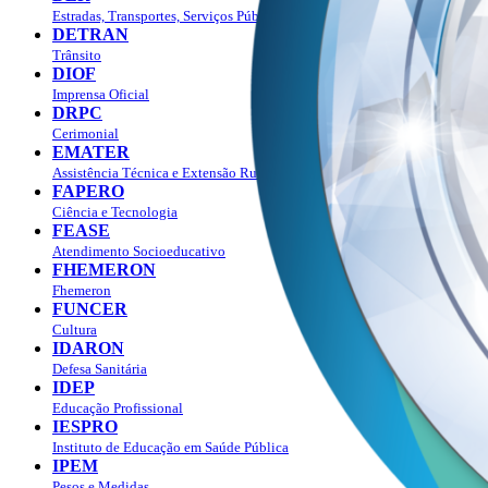
Estradas, Transportes, Serviços Públicos
DETRAN
Trânsito
DIOF
Imprensa Oficial
DRPC
Cerimonial
EMATER
Assistência Técnica e Extensão Rural
FAPERO
Ciência e Tecnologia
FEASE
Atendimento Socioeducativo
FHEMERON
Fhemeron
FUNCER
Cultura
IDARON
Defesa Sanitária
IDEP
Educação Profissional
IESPRO
Instituto de Educação em Saúde Pública
IPEM
Pesos e Medidas