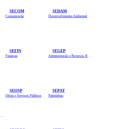
SECOM
SEDAM
Comunicação
Desenvolvimento Ambiental
SEFIN
SEGEP
Finanças
Administração e Recursos Humanos
SEOSP
SEPAT
Obras e Serviços Públicos
Patrimônio
Planejamento, Orçamento e Gestão