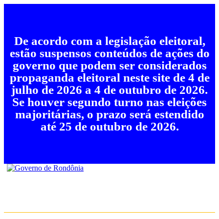
De acordo com a legislação eleitoral,
estão suspensos conteúdos de ações do
governo que podem ser considerados
propaganda eleitoral neste site de 4 de
julho de 2026 a 4 de outubro de 2026.
Se houver segundo turno nas eleições
majoritárias, o prazo será estendido
até 25 de outubro de 2026.