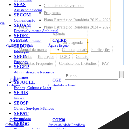
SEAS
Gabinete do Governador
Assistência Social
Programas
SECOM
Plano Estratégico Rondônia 2019 – 2023
Comunicação
cia
SEDAM
Portal
Plano Estratégico Rondônia 2024 – 2027
Desenvolvimento Ambiental
Agenda
SEDEC
AGEVISA
CAERD
Desenvolvimento
Ver a agenda
Mapa do Site
Vigilância em Saúde
SEDUC
Água e Esgoto
Manual da marca
Como agendar?
Publicações
Educação
SEFIN
Notícias
Empregos
LGPD
Contato
Sites
Finanças
Perguntas Frequentes
Combate aos Incêndios
PAV
SEGEP
Administração e Recursos
Humanos
CBM
CGE
SEJUCEL
Bombeiros
Controladoria Geral
Esporte, Cultura e Lazer
SEJUS
Justiça
SEOSP
Obras e Serviços Públicos
SEPAT
Patrimônio
COGES
COP30
SEPOG
Contabilidade
Sustentabilidade Rondônia