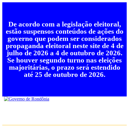
De acordo com a legislação eleitoral,
estão suspensos conteúdos de ações do
governo que podem ser considerados
propaganda eleitoral neste site de 4 de
julho de 2026 a 4 de outubro de 2026.
Se houver segundo turno nas eleições
majoritárias, o prazo será estendido
até 25 de outubro de 2026.