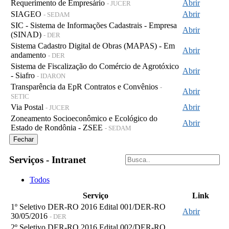
Requerimento de Empresário
Abrir
- JUCER
SIAGEO
Abrir
- SEDAM
SIC - Sistema de Informações Cadastrais - Empresa
Abrir
(SINAD)
- DER
Sistema Cadastro Digital de Obras (MAPAS) - Em
Abrir
andamento
- DER
Sistema de Fiscalização do Comércio de Agrotóxico
Abrir
- Siafro
- IDARON
Transparência da EpR Contratos e Convênios
-
Abrir
SETIC
Via Postal
Abrir
- JUCER
Zoneamento Socioeconômico e Ecológico do
Abrir
Estado de Rondônia - ZSEE
- SEDAM
Fechar
Serviços - Intranet
Todos
Serviço
Link
1º Seletivo DER-RO 2016 Edital 001/DER-RO
Abrir
30/05/2016
- DER
2º Seletivo DER-RO 2016 Edital 002/DER-RO