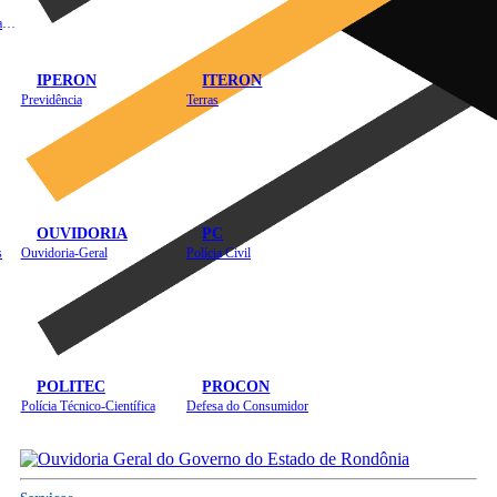
Instituto de Educação em Saúde Pública
IPERON
ITERON
Previdência
Terras
OUVIDORIA
PC
s
Ouvidoria-Geral
Polícia Civil
POLITEC
PROCON
Polícia Técnico-Científica
Defesa do Consumidor