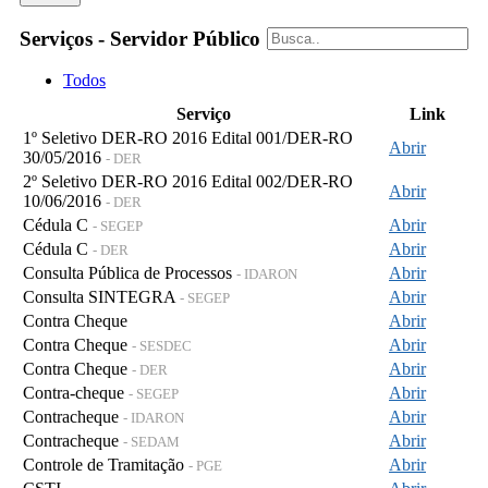
Serviços - Servidor Público
Todos
Serviço
Link
1º Seletivo DER-RO 2016 Edital 001/DER-RO
Abrir
30/05/2016
- DER
2º Seletivo DER-RO 2016 Edital 002/DER-RO
Abrir
10/06/2016
- DER
Cédula C
Abrir
- SEGEP
Cédula C
Abrir
- DER
Consulta Pública de Processos
Abrir
- IDARON
Consulta SINTEGRA
Abrir
- SEGEP
Contra Cheque
Abrir
Contra Cheque
Abrir
- SESDEC
Contra Cheque
Abrir
- DER
Contra-cheque
Abrir
- SEGEP
Contracheque
Abrir
- IDARON
Contracheque
Abrir
- SEDAM
Controle de Tramitação
Abrir
- PGE