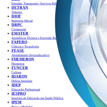
Estradas, Transportes, Serviços Públicos
DETRAN
Trânsito
DIOF
Imprensa Oficial
DRPC
Cerimonial
EMATER
Assistência Técnica e Extensão Rural
FAPERO
Ciência e Tecnologia
FEASE
Atendimento Socioeducativo
FHEMERON
Fhemeron
FUNCER
Cultura
IDARON
Defesa Sanitária
IDEP
Educação Profissional
IESPRO
Instituto de Educação em Saúde Pública
IPEM
Pesos e Medidas