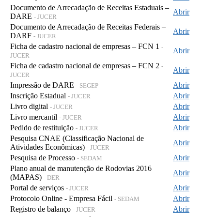
Documento de Arrecadação de Receitas Estaduais –
Abrir
DARE
- JUCER
Documento de Arrecadação de Receitas Federais –
Abrir
DARF
- JUCER
Ficha de cadastro nacional de empresas – FCN 1
-
Abrir
JUCER
Ficha de cadastro nacional de empresas – FCN 2
-
Abrir
JUCER
Impressão de DARE
Abrir
- SEGEP
Inscrição Estadual
Abrir
- JUCER
Livro digital
Abrir
- JUCER
Livro mercantil
Abrir
- JUCER
Pedido de restituição
Abrir
- JUCER
Pesquisa CNAE (Classificação Nacional de
Abrir
Atividades Econômicas)
- JUCER
Pesquisa de Processo
Abrir
- SEDAM
Plano anual de manutenção de Rodovias 2016
Abrir
(MAPAS)
- DER
Portal de serviços
Abrir
- JUCER
Protocolo Online - Empresa Fácil
Abrir
- SEDAM
Registro de balanço
Abrir
- JUCER