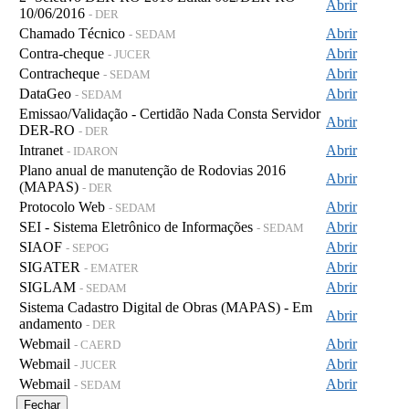
Abrir
10/06/2016
- DER
Chamado Técnico
Abrir
- SEDAM
Contra-cheque
Abrir
- JUCER
Contracheque
Abrir
- SEDAM
DataGeo
Abrir
- SEDAM
Emissao/Validação - Certidão Nada Consta Servidor
Abrir
DER-RO
- DER
Intranet
Abrir
- IDARON
Plano anual de manutenção de Rodovias 2016
Abrir
(MAPAS)
- DER
Protocolo Web
Abrir
- SEDAM
SEI - Sistema Eletrônico de Informações
Abrir
- SEDAM
SIAOF
Abrir
- SEPOG
SIGATER
Abrir
- EMATER
SIGLAM
Abrir
- SEDAM
Sistema Cadastro Digital de Obras (MAPAS) - Em
Abrir
andamento
- DER
Webmail
Abrir
- CAERD
Webmail
Abrir
- JUCER
Webmail
Abrir
- SEDAM
Fechar