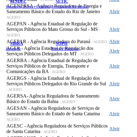
SESDEC
SETIC
AGENERSA - Agência Reguladora de Energia e
Segurança, Defesa e Cidadania
Tecnologia da Informação
Saneamento Básico do Estado do Rio de Janeiro
Abrir
-
AGERO
AGEPAN - Agência Estadual de Regulação de
Serviços Públicos do Mato Grosso do Sul - MS
Abrir
-
AGERO
AGEPAR - Agência Reguladora do Paraná
Abrir
- AGERO
SIBRA
SOPH
AGER - Agência Estadual de Regulação dos
Integração
Portos e Hidrovias
Abrir
Serviços Públicos Delegados do MT
- AGERO
AGERBA - Agência Estadual de Regulação de
Serviços Públicos de Energia, Transporte e
Abrir
 de Gastos Públicos Administrativos
Comunicações da BA
- AGERO
AGERGS - Agência Estadual de Regulação dos
Serviços Públicos Delegados do Rio Grande do Sul
Abrir
- AGERO
AGERSA- Agência Reguladora de Saneamento
Abrir
Básico do Estado da Bahia
- AGERO
AGESAN - Agência Reguladora de Serviços de
Saneamento Básico do Estado de Santa Catarina
Abrir
-
AGERO
AGESC - Agência Reguladora de Serviços Públicos
Abrir
de Santa Catarina
- AGERO