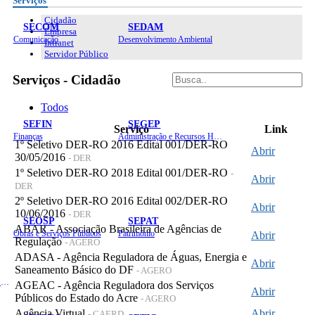
Serviços
Cidadão
SECOM
SEDAM
Empresa
Comunicação
Desenvolvimento Ambiental
Intranet
Servidor Público
Serviços - Cidadão
Todos
SEFIN
SEGEP
Serviço
Link
Finanças
Administração e Recursos Humanos
1º Seletivo DER-RO 2016 Edital 001/DER-RO
Abrir
30/05/2016
- DER
1º Seletivo DER-RO 2018 Edital 001/DER-RO
-
Abrir
DER
2º Seletivo DER-RO 2016 Edital 002/DER-RO
Abrir
10/06/2016
- DER
SEOSP
SEPAT
ABAR - Associação Brasileira de Agências de
Obras e Serviços Públicos
Patrimônio
Abrir
Regulação
- AGERO
ADASA - Agência Reguladora de Águas, Energia e
Abrir
Saneamento Básico do DF
- AGERO
Planejamento, Orçamento e Gestão
AGEAC - Agência Reguladora dos Serviços
Abrir
Públicos do Estado do Acre
- AGERO
Agência Virtual
Abrir
- CAERD