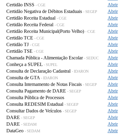
Certidão INSS
Abrir
- CGE
Certidão Negativa de Débitos Estaduais
Abrir
- SEGEP
Certidão Receita Estadual
Abrir
- CGE
Certidão Receita Federal
Abrir
- CGE
Certidão Receita Municipal(Porto Velho)
Abrir
- CGE
Certidão TCE
Abrir
- CGE
Certidão TJ
Abrir
- CGE
Certidão TSE
Abrir
- CGE
Chamada Pública - Alimentação Escolar
Abrir
- SEDUC
Conheça a SUPEL
Abrir
- SUPEL
Consulta de Declaração Cadastral
Abrir
- IDARON
Consulta de GTA
Abrir
- IDARON
Consulta Internamento de Notas Fiscais
Abrir
- SEGEP
Consulta Pagamento de DARE
Abrir
- SEGEP
Consulta Pública de Processos
Abrir
Consulta REDESIM Estadual
Abrir
- SEGEP
Consultar Dados de Veículos
Abrir
- SEGEP
DARE
Abrir
- SEGEP
DARE
Abrir
- SEDAM
DataGeo
Abrir
- SEDAM