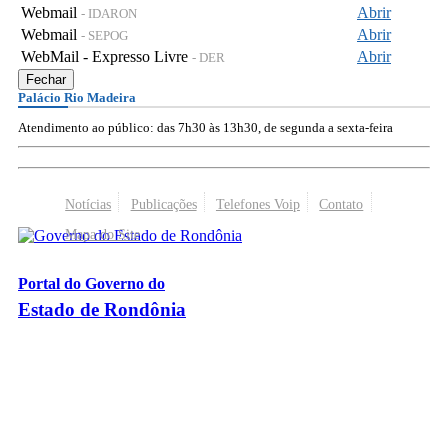
Webmail
Abrir
- IDARON
Webmail
Abrir
- SEPOG
WebMail - Expresso Livre
Abrir
- DER
Fechar
Palácio Rio Madeira
Atendimento ao público: das 7h30 às 13h30, de segunda a sexta-feira
Notícias
Publicações
Telefones Voip
Contato
Mapa do Site
Portal do Governo do
Estado de Rondônia
Palácio Rio Madeira
- Av. Farquar, 2986 - Bairro Pedrinhas
CEP 76.801-470 - Porto Velho, RO
© 2026
Governo do Estado de Rondônia
Todos os Direitos Reservados