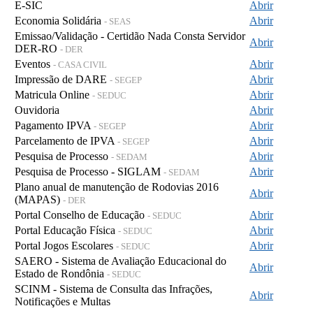
E-SIC
Abrir
Economia Solidária
Abrir
- SEAS
Emissao/Validação - Certidão Nada Consta Servidor
Abrir
DER-RO
- DER
Eventos
Abrir
- CASA CIVIL
Impressão de DARE
Abrir
- SEGEP
Matricula Online
Abrir
- SEDUC
Ouvidoria
Abrir
Pagamento IPVA
Abrir
- SEGEP
Parcelamento de IPVA
Abrir
- SEGEP
Pesquisa de Processo
Abrir
- SEDAM
Pesquisa de Processo - SIGLAM
Abrir
- SEDAM
Plano anual de manutenção de Rodovias 2016
Abrir
(MAPAS)
- DER
Portal Conselho de Educação
Abrir
- SEDUC
Portal Educação Física
Abrir
- SEDUC
Portal Jogos Escolares
Abrir
- SEDUC
SAERO - Sistema de Avaliação Educacional do
Abrir
Estado de Rondônia
- SEDUC
SCINM - Sistema de Consulta das Infrações,
Abrir
Notificações e Multas