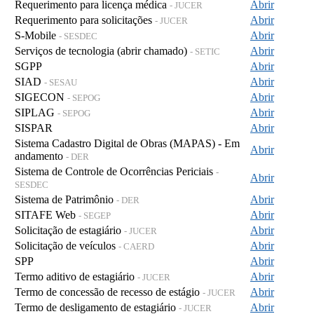
Requerimento para licença médica
Abrir
- JUCER
Requerimento para solicitações
Abrir
- JUCER
S-Mobile
Abrir
- SESDEC
Serviços de tecnologia (abrir chamado)
Abrir
- SETIC
SGPP
Abrir
SIAD
Abrir
- SESAU
SIGECON
Abrir
- SEPOG
SIPLAG
Abrir
- SEPOG
SISPAR
Abrir
Sistema Cadastro Digital de Obras (MAPAS) - Em
Abrir
andamento
- DER
Sistema de Controle de Ocorrências Periciais
-
Abrir
SESDEC
Sistema de Patrimônio
Abrir
- DER
SITAFE Web
Abrir
- SEGEP
Solicitação de estagiário
Abrir
- JUCER
Solicitação de veículos
Abrir
- CAERD
SPP
Abrir
Termo aditivo de estagiário
Abrir
- JUCER
Termo de concessão de recesso de estágio
Abrir
- JUCER
Termo de desligamento de estagiário
Abrir
- JUCER