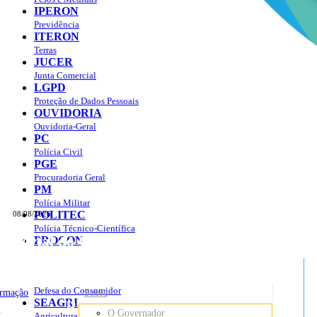
IPERON
Previdência
ITERON
Terras
JUCER
Junta Comercial
LGPD
Proteção de Dados Pessoais
OUVIDORIA
Ouvidoria-Geral
PC
Polícia Civil
PGE
Procuradoria Geral
PM
Polícia Militar
POLITEC
08/08/2026
Polícia Técnico-Científica
Portal do Governo do
Estado de Rondônia
PROCON
sso à Informação
Governo
de
Defesa do Consumidor
ormação
Sobre
SEAGRI
Rondônia
o
O Governador
Agricultura