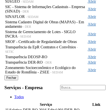
SIAGEO
Abrir
- SEDAM
SIC - Sistema de Informações Cadastrais - Empresa
Abrir
(SINAD)
- DER
SINAFLOR
Abrir
- SEDAM
Sistema Cadastro Digital de Obras (MAPAS) - Em
Abrir
andamento
- DER
Sistema de Gerenciamento de Lotes - SIGLO
Abrir
INCRA
- SEDAM
SROF - Certificado de Regularidade de Obras
Abrir
Transparência da EpR Contratos e Convênios
-
Abrir
SETIC
Transparência DEOSP-RO
Abrir
Transparência DER-RO
Abrir
- DER
Zoneamento Socioeconômico e Ecológico do
Abrir
Estado de Rondônia - ZSEE
- SEDAM
Fechar
Serviços - Empresa
Todos
Serviço
Link
1º Seletivo DER-RO 2016 Edital 001/DER-RO