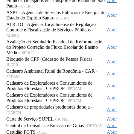
Públicos Delegados de Transporte do Estado de São
Abrir
Paulo
- AGERO
ASPE - Agência de Serviços Públicos de Energia do
Abrir
Estado do Espírito Santo
- AGERO
ATR.TO - Agência Tocantinense de Regulação
Controle e Fiscalização de Serviços Públicos
Abrir
-
AGERO
Avaliação do Seminário Estadual de Reformulação
do Projeto Correção de Fluxo Escolar do Ensino
Abrir
Médio
- SEDUC
Bloqueio de CPF (Cadastro de Pessoa Física)
-
Abrir
JUCER
Cadastro Ambiental Rural de Rondônia - CAR
-
Abrir
SEDAM
Cadastro de Exploradores e Consumidores de
Abrir
Produtos Florestais - CEPROF
- SEDAM
Cadastro de Exploradores e Consumidores de
Abrir
Produtos Florestais - CEPROF
- SEDAM
Cadastro de propriedades produtoras de soja
-
Abrir
IDARON
Carta de Serviço SUPEL
Abrir
- SUPEL
Central de Consultas e Emissão de Guias
Abrir
- DETRAN
Certidão FGTS
Abrir
- CGE