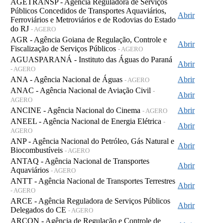
AGETRANSP - Agência Reguladora de Serviços
Públicos Concedidos de Transportes Aquaviários,
Abrir
Ferroviários e Metroviários e de Rodovias do Estado
do RJ
- AGERO
AGR - Agência Goiana de Regulação, Controle e
Abrir
Fiscalização de Serviços Públicos
- AGERO
AGUASPARANÁ - Instituto das Águas do Paraná
Abrir
- AGERO
ANA - Agência Nacional de Águas
Abrir
- AGERO
ANAC - Agência Nacional de Aviação Civil
-
Abrir
AGERO
ANCINE - Agência Nacional do Cinema
Abrir
- AGERO
ANEEL - Agência Nacional de Energia Elétrica
-
Abrir
AGERO
ANP - Agência Nacional do Petróleo, Gás Natural e
Abrir
Biocombustíveis
- AGERO
ANTAQ - Agência Nacional de Transportes
Abrir
Aquaviários
- AGERO
ANTT - Agência Nacional de Transportes Terrestres
Abrir
- AGERO
ARCE - Agência Reguladora de Serviços Públicos
Abrir
Delegados do CE
- AGERO
ARCON - Agência de Regulação e Controle de