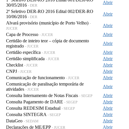
Abrir
30/05/2016
- DER
2º Seletivo DER-RO 2016 Edital 002/DER-RO
Abrir
10/06/2016
- DER
Alvará provisório (município de Porto Velho)
-
Abrir
JUCER
Capa de Processo
Abrir
- JUCER
Certidão de inteiro teor – cópia de documento
Abrir
registrado
- JUCER
Certidão específica
Abrir
- JUCER
Certidão simplificada
Abrir
- JUCER
Checklist
Abrir
- JUCER
CNPJ
Abrir
- JUCER
Comunicação de funcionamento
Abrir
- JUCER
Comunicação de paralisação temporária de
Abrir
atividades
- JUCER
Consulta Internamento de Notas Fiscais
Abrir
- SEGEP
Consulta Pagamento de DARE
Abrir
- SEGEP
Consulta REDESIM Estadual
Abrir
- SEGEP
Consulta SINTEGRA
Abrir
- SEGEP
DataGeo
Abrir
- SEDAM
Declarações de ME/EPP
Abrir
- JUCER