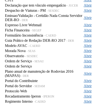
CSTI
Abrir
Declaração que tem vínculo empregatício
Abrir
- JUCER
Despacho de Viaturas - PM
Abrir
- SESDEC
Emissao/Validação - Certidão Nada Consta Servidor
Abrir
DER-RO
- DER
Expresso Livre Webmail
Abrir
Ficha Financeira
Abrir
- SEGEP
Formulário Inconsistência
Abrir
- CAERD
Guia Prático de Redação DER-RO 2017
Abrir
- DER
Modelo AVAC
Abrir
- CAERD
Morada Nova
Abrir
- SEAS
Observatorio
Abrir
- SESDEC
Ordem de Serviço
Abrir
- SESAU
Ordem de Serviço
Abrir
Plano anual de manutenção de Rodovias 2016
Abrir
(MAPAS)
- DER
Portal do Contribuinte
Abrir
Portal do Servidor
Abrir
- SEDAM
Protocolo Web
Abrir
Recadastramento Iperon
Abrir
- IPERON
Regimento Interno
Abrir
- CAERD