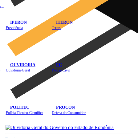
Instituto de Educação em Saúde Pública
IPERON
ITERON
Previdência
Terras
OUVIDORIA
PC
s
Ouvidoria-Geral
Polícia Civil
POLITEC
PROCON
Polícia Técnico-Científica
Defesa do Consumidor