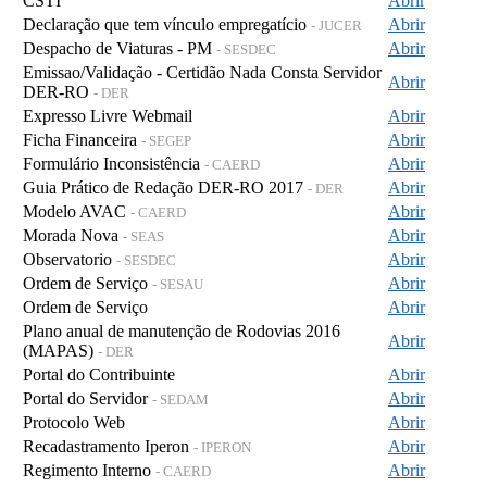
CSTI
Abrir
Declaração que tem vínculo empregatício
Abrir
- JUCER
Despacho de Viaturas - PM
Abrir
- SESDEC
Emissao/Validação - Certidão Nada Consta Servidor
Abrir
DER-RO
- DER
Expresso Livre Webmail
Abrir
Ficha Financeira
Abrir
- SEGEP
Formulário Inconsistência
Abrir
- CAERD
Guia Prático de Redação DER-RO 2017
Abrir
- DER
Modelo AVAC
Abrir
- CAERD
Morada Nova
Abrir
- SEAS
Observatorio
Abrir
- SESDEC
Ordem de Serviço
Abrir
- SESAU
Ordem de Serviço
Abrir
Plano anual de manutenção de Rodovias 2016
Abrir
(MAPAS)
- DER
Portal do Contribuinte
Abrir
Portal do Servidor
Abrir
- SEDAM
Protocolo Web
Abrir
Recadastramento Iperon
Abrir
- IPERON
Regimento Interno
Abrir
- CAERD