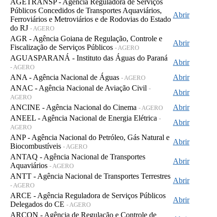
AGETRANSP - Agência Reguladora de Serviços
Públicos Concedidos de Transportes Aquaviários,
Abrir
Ferroviários e Metroviários e de Rodovias do Estado
do RJ
- AGERO
AGR - Agência Goiana de Regulação, Controle e
Abrir
Fiscalização de Serviços Públicos
- AGERO
AGUASPARANÁ - Instituto das Águas do Paraná
Abrir
- AGERO
ANA - Agência Nacional de Águas
Abrir
- AGERO
ANAC - Agência Nacional de Aviação Civil
-
Abrir
AGERO
ANCINE - Agência Nacional do Cinema
Abrir
- AGERO
ANEEL - Agência Nacional de Energia Elétrica
-
Abrir
AGERO
ANP - Agência Nacional do Petróleo, Gás Natural e
Abrir
Biocombustíveis
- AGERO
ANTAQ - Agência Nacional de Transportes
Abrir
Aquaviários
- AGERO
ANTT - Agência Nacional de Transportes Terrestres
Abrir
- AGERO
ARCE - Agência Reguladora de Serviços Públicos
Abrir
Delegados do CE
- AGERO
ARCON - Agência de Regulação e Controle de