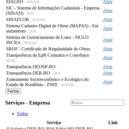
SIAGEO
Abrir
- SEDAM
SIC - Sistema de Informações Cadastrais - Empresa
Abrir
(SINAD)
- DER
SINAFLOR
Abrir
- SEDAM
Sistema Cadastro Digital de Obras (MAPAS) - Em
Abrir
andamento
- DER
Sistema de Gerenciamento de Lotes - SIGLO
Abrir
INCRA
- SEDAM
SROF - Certificado de Regularidade de Obras
Abrir
Transparência da EpR Contratos e Convênios
-
Abrir
SETIC
Transparência DEOSP-RO
Abrir
Transparência DER-RO
Abrir
- DER
Zoneamento Socioeconômico e Ecológico do
Abrir
Estado de Rondônia - ZSEE
- SEDAM
Fechar
Serviços - Empresa
Todos
Serviço
Link
1º Seletivo DER-RO 2016 Edital 001/DER-RO