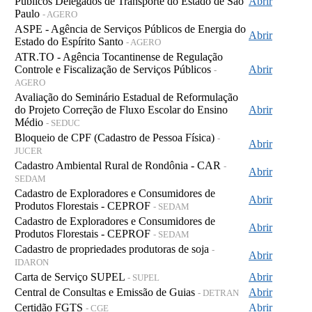
Públicos Delegados de Transporte do Estado de São
Abrir
Paulo
- AGERO
ASPE - Agência de Serviços Públicos de Energia do
Abrir
Estado do Espírito Santo
- AGERO
ATR.TO - Agência Tocantinense de Regulação
Controle e Fiscalização de Serviços Públicos
Abrir
-
AGERO
Avaliação do Seminário Estadual de Reformulação
do Projeto Correção de Fluxo Escolar do Ensino
Abrir
Médio
- SEDUC
Bloqueio de CPF (Cadastro de Pessoa Física)
-
Abrir
JUCER
Cadastro Ambiental Rural de Rondônia - CAR
-
Abrir
SEDAM
Cadastro de Exploradores e Consumidores de
Abrir
Produtos Florestais - CEPROF
- SEDAM
Cadastro de Exploradores e Consumidores de
Abrir
Produtos Florestais - CEPROF
- SEDAM
Cadastro de propriedades produtoras de soja
-
Abrir
IDARON
Carta de Serviço SUPEL
Abrir
- SUPEL
Central de Consultas e Emissão de Guias
Abrir
- DETRAN
Certidão FGTS
Abrir
- CGE