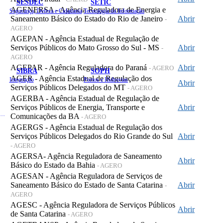
SESDEC
SETIC
AGENERSA - Agência Reguladora de Energia e
Segurança, Defesa e Cidadania
Tecnologia da Informação
Saneamento Básico do Estado do Rio de Janeiro
Abrir
-
AGERO
AGEPAN - Agência Estadual de Regulação de
Serviços Públicos do Mato Grosso do Sul - MS
Abrir
-
AGERO
AGEPAR - Agência Reguladora do Paraná
Abrir
- AGERO
SIBRA
SOPH
AGER - Agência Estadual de Regulação dos
Integração
Portos e Hidrovias
Abrir
Serviços Públicos Delegados do MT
- AGERO
AGERBA - Agência Estadual de Regulação de
Serviços Públicos de Energia, Transporte e
Abrir
 de Gastos Públicos Administrativos
Comunicações da BA
- AGERO
AGERGS - Agência Estadual de Regulação dos
Serviços Públicos Delegados do Rio Grande do Sul
Abrir
- AGERO
AGERSA- Agência Reguladora de Saneamento
Abrir
Básico do Estado da Bahia
- AGERO
AGESAN - Agência Reguladora de Serviços de
Saneamento Básico do Estado de Santa Catarina
Abrir
-
AGERO
AGESC - Agência Reguladora de Serviços Públicos
Abrir
de Santa Catarina
- AGERO