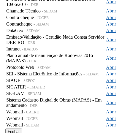
Abrir
10/06/2016
- DER
Chamado Técnico
Abrir
- SEDAM
Contra-cheque
Abrir
- JUCER
Contracheque
Abrir
- SEDAM
DataGeo
Abrir
- SEDAM
Emissao/Validação - Certidão Nada Consta Servidor
Abrir
DER-RO
- DER
Intranet
Abrir
- IDARON
Plano anual de manutenção de Rodovias 2016
Abrir
(MAPAS)
- DER
Protocolo Web
Abrir
- SEDAM
SEI - Sistema Eletrônico de Informações
Abrir
- SEDAM
SIAOF
Abrir
- SEPOG
SIGATER
Abrir
- EMATER
SIGLAM
Abrir
- SEDAM
Sistema Cadastro Digital de Obras (MAPAS) - Em
Abrir
andamento
- DER
Webmail
Abrir
- CAERD
Webmail
Abrir
- JUCER
Webmail
Abrir
- SEDAM
Fechar