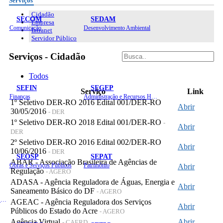
Serviços
Cidadão
SECOM
SEDAM
Empresa
Comunicação
Desenvolvimento Ambiental
Intranet
Servidor Público
Serviços - Cidadão
Todos
SEFIN
SEGEP
Serviço
Link
Finanças
Administração e Recursos Humanos
1º Seletivo DER-RO 2016 Edital 001/DER-RO
Abrir
30/05/2016
- DER
1º Seletivo DER-RO 2018 Edital 001/DER-RO
-
Abrir
DER
2º Seletivo DER-RO 2016 Edital 002/DER-RO
Abrir
10/06/2016
- DER
SEOSP
SEPAT
ABAR - Associação Brasileira de Agências de
Obras e Serviços Públicos
Patrimônio
Abrir
Regulação
- AGERO
ADASA - Agência Reguladora de Águas, Energia e
Abrir
Saneamento Básico do DF
- AGERO
Planejamento, Orçamento e Gestão
AGEAC - Agência Reguladora dos Serviços
Abrir
Públicos do Estado do Acre
- AGERO
Agência Virtual
Abrir
- CAERD