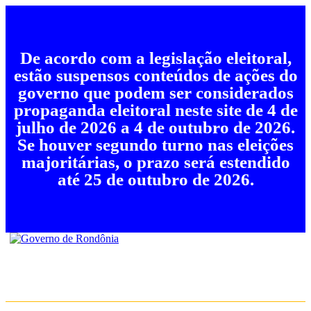
De acordo com a legislação eleitoral,
estão suspensos conteúdos de ações do
governo que podem ser considerados
propaganda eleitoral neste site de 4 de
julho de 2026 a 4 de outubro de 2026.
Se houver segundo turno nas eleições
majoritárias, o prazo será estendido
até 25 de outubro de 2026.