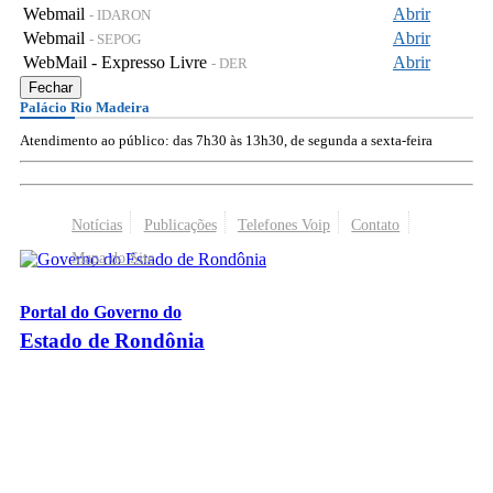
Webmail
Abrir
- IDARON
Webmail
Abrir
- SEPOG
WebMail - Expresso Livre
Abrir
- DER
Fechar
Palácio Rio Madeira
Atendimento ao público: das 7h30 às 13h30, de segunda a sexta-feira
Notícias
Publicações
Telefones Voip
Contato
Mapa do Site
Portal do Governo do
Estado de Rondônia
Palácio Rio Madeira
- Av. Farquar, 2986 - Bairro Pedrinhas
CEP 76.801-470 - Porto Velho, RO
© 2026
Governo do Estado de Rondônia
Todos os Direitos Reservados