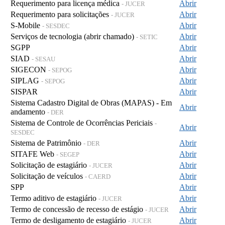
Requerimento para licença médica
Abrir
- JUCER
Requerimento para solicitações
Abrir
- JUCER
S-Mobile
Abrir
- SESDEC
Serviços de tecnologia (abrir chamado)
Abrir
- SETIC
SGPP
Abrir
SIAD
Abrir
- SESAU
SIGECON
Abrir
- SEPOG
SIPLAG
Abrir
- SEPOG
SISPAR
Abrir
Sistema Cadastro Digital de Obras (MAPAS) - Em
Abrir
andamento
- DER
Sistema de Controle de Ocorrências Periciais
-
Abrir
SESDEC
Sistema de Patrimônio
Abrir
- DER
SITAFE Web
Abrir
- SEGEP
Solicitação de estagiário
Abrir
- JUCER
Solicitação de veículos
Abrir
- CAERD
SPP
Abrir
Termo aditivo de estagiário
Abrir
- JUCER
Termo de concessão de recesso de estágio
Abrir
- JUCER
Termo de desligamento de estagiário
Abrir
- JUCER