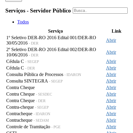
Serviços - Servidor Público
Todos
Serviço
Link
1º Seletivo DER-RO 2016 Edital 001/DER-RO
Abrir
30/05/2016
- DER
2º Seletivo DER-RO 2016 Edital 002/DER-RO
Abrir
10/06/2016
- DER
Cédula C
Abrir
- SEGEP
Cédula C
Abrir
- DER
Consulta Pública de Processos
Abrir
- IDARON
Consulta SINTEGRA
Abrir
- SEGEP
Contra Cheque
Abrir
Contra Cheque
Abrir
- SESDEC
Contra Cheque
Abrir
- DER
Contra-cheque
Abrir
- SEGEP
Contracheque
Abrir
- IDARON
Contracheque
Abrir
- SEDAM
Controle de Tramitação
Abrir
- PGE