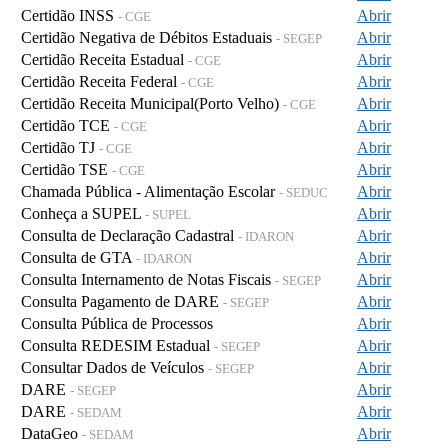
Certidão INSS
Abrir
- CGE
Certidão Negativa de Débitos Estaduais
Abrir
- SEGEP
Certidão Receita Estadual
Abrir
- CGE
Certidão Receita Federal
Abrir
- CGE
Certidão Receita Municipal(Porto Velho)
Abrir
- CGE
Certidão TCE
Abrir
- CGE
Certidão TJ
Abrir
- CGE
Certidão TSE
Abrir
- CGE
Chamada Pública - Alimentação Escolar
Abrir
- SEDUC
Conheça a SUPEL
Abrir
- SUPEL
Consulta de Declaração Cadastral
Abrir
- IDARON
Consulta de GTA
Abrir
- IDARON
Consulta Internamento de Notas Fiscais
Abrir
- SEGEP
Consulta Pagamento de DARE
Abrir
- SEGEP
Consulta Pública de Processos
Abrir
Consulta REDESIM Estadual
Abrir
- SEGEP
Consultar Dados de Veículos
Abrir
- SEGEP
DARE
Abrir
- SEGEP
DARE
Abrir
- SEDAM
DataGeo
Abrir
- SEDAM