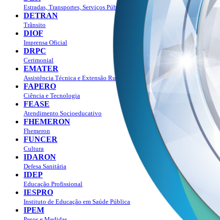
Estradas, Transportes, Serviços Públicos
DETRAN
Trânsito
DIOF
Imprensa Oficial
DRPC
Cerimonial
EMATER
Assistência Técnica e Extensão Rural
FAPERO
Ciência e Tecnologia
FEASE
Atendimento Socioeducativo
FHEMERON
Fhemeron
FUNCER
Cultura
IDARON
Defesa Sanitária
IDEP
Educação Profissional
IESPRO
Instituto de Educação em Saúde Pública
IPEM
Pesos e Medidas