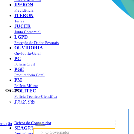
IPERON
Previdência
ITERON
Terras
JUCER
Junta Comercial
LGPD
Proteção de Dados Pessoais
OUVIDORIA
Ouvidoria-Geral
PC
Polícia Civil
PGE
Procuradoria Geral
PM
Polícia Militar
POLITEC
05/08/2026
Polícia Técnico-Científica
Portal do Governo do
Estado de Rondônia
PROCON
sso à Informação
Governo
de
Defesa do Consumidor
ormação
Sobre
SEAGRI
Rondônia
o
O Governador
Agricultura