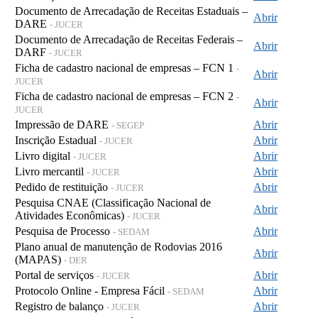
Documento de Arrecadação de Receitas Estaduais –
Abrir
DARE
- JUCER
Documento de Arrecadação de Receitas Federais –
Abrir
DARF
- JUCER
Ficha de cadastro nacional de empresas – FCN 1
-
Abrir
JUCER
Ficha de cadastro nacional de empresas – FCN 2
-
Abrir
JUCER
Impressão de DARE
Abrir
- SEGEP
Inscrição Estadual
Abrir
- JUCER
Livro digital
Abrir
- JUCER
Livro mercantil
Abrir
- JUCER
Pedido de restituição
Abrir
- JUCER
Pesquisa CNAE (Classificação Nacional de
Abrir
Atividades Econômicas)
- JUCER
Pesquisa de Processo
Abrir
- SEDAM
Plano anual de manutenção de Rodovias 2016
Abrir
(MAPAS)
- DER
Portal de serviços
Abrir
- JUCER
Protocolo Online - Empresa Fácil
Abrir
- SEDAM
Registro de balanço
Abrir
- JUCER