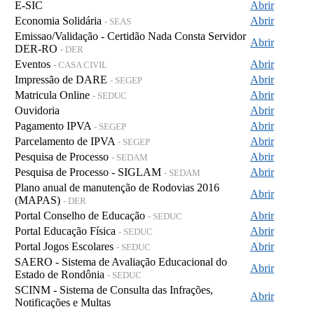
E-SIC
Abrir
Economia Solidária
Abrir
- SEAS
Emissao/Validação - Certidão Nada Consta Servidor
Abrir
DER-RO
- DER
Eventos
Abrir
- CASA CIVIL
Impressão de DARE
Abrir
- SEGEP
Matricula Online
Abrir
- SEDUC
Ouvidoria
Abrir
Pagamento IPVA
Abrir
- SEGEP
Parcelamento de IPVA
Abrir
- SEGEP
Pesquisa de Processo
Abrir
- SEDAM
Pesquisa de Processo - SIGLAM
Abrir
- SEDAM
Plano anual de manutenção de Rodovias 2016
Abrir
(MAPAS)
- DER
Portal Conselho de Educação
Abrir
- SEDUC
Portal Educação Física
Abrir
- SEDUC
Portal Jogos Escolares
Abrir
- SEDUC
SAERO - Sistema de Avaliação Educacional do
Abrir
Estado de Rondônia
- SEDUC
SCINM - Sistema de Consulta das Infrações,
Abrir
Notificações e Multas