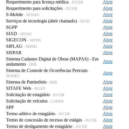
Requerimento para licença médica
Abrir
- JUCER
Requerimento para solicitações
Abrir
- JUCER
S-Mobile
Abrir
- SESDEC
Serviços de tecnologia (abrir chamado)
Abrir
- SETIC
SGPP
Abrir
SIAD
Abrir
- SESAU
SIGECON
Abrir
- SEPOG
SIPLAG
Abrir
- SEPOG
SISPAR
Abrir
Sistema Cadastro Digital de Obras (MAPAS) - Em
Abrir
andamento
- DER
Sistema de Controle de Ocorrências Periciais
-
Abrir
SESDEC
Sistema de Patrimônio
Abrir
- DER
SITAFE Web
Abrir
- SEGEP
Solicitação de estagiário
Abrir
- JUCER
Solicitação de veículos
Abrir
- CAERD
SPP
Abrir
Termo aditivo de estagiário
Abrir
- JUCER
Termo de concessão de recesso de estágio
Abrir
- JUCER
Termo de desligamento de estagiário
Abrir
- JUCER