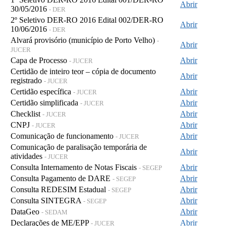
Abrir
30/05/2016
- DER
2º Seletivo DER-RO 2016 Edital 002/DER-RO
Abrir
10/06/2016
- DER
Alvará provisório (município de Porto Velho)
-
Abrir
JUCER
Capa de Processo
Abrir
- JUCER
Certidão de inteiro teor – cópia de documento
Abrir
registrado
- JUCER
Certidão específica
Abrir
- JUCER
Certidão simplificada
Abrir
- JUCER
Checklist
Abrir
- JUCER
CNPJ
Abrir
- JUCER
Comunicação de funcionamento
Abrir
- JUCER
Comunicação de paralisação temporária de
Abrir
atividades
- JUCER
Consulta Internamento de Notas Fiscais
Abrir
- SEGEP
Consulta Pagamento de DARE
Abrir
- SEGEP
Consulta REDESIM Estadual
Abrir
- SEGEP
Consulta SINTEGRA
Abrir
- SEGEP
DataGeo
Abrir
- SEDAM
Declarações de ME/EPP
Abrir
- JUCER