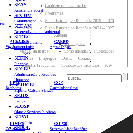
SEAS
Gabinete do Governador
Assistência Social
Programas
SECOM
Plano Estratégico Rondônia 2019 – 2023
Comunicação
cia
SEDAM
Portal
Plano Estratégico Rondônia 2024 – 2027
Desenvolvimento Ambiental
Agenda
SEDEC
AGEVISA
CAERD
Desenvolvimento
Ver a agenda
Mapa do Site
Vigilância em Saúde
SEDUC
Água e Esgoto
Manual da marca
Como agendar?
Publicações
Educação
SEFIN
Notícias
Empregos
LGPD
Contato
Sites
Finanças
Perguntas Frequentes
Combate aos Incêndios
PAV
SEGEP
Administração e Recursos
Humanos
CBM
CGE
SEJUCEL
Bombeiros
Controladoria Geral
Esporte, Cultura e Lazer
SEJUS
Justiça
SEOSP
Obras e Serviços Públicos
SEPAT
Patrimônio
COGES
COP30
SEPOG
Contabilidade
Sustentabilidade Rondônia