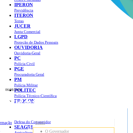
IPERON
Previdência
ITERON
Terras
JUCER
Junta Comercial
LGPD
Proteção de Dados Pessoais
OUVIDORIA
Ouvidoria-Geral
PC
Polícia Civil
PGE
Procuradoria Geral
PM
Polícia Militar
POLITEC
06/08/2026
Polícia Técnico-Científica
Portal do Governo do
Estado de Rondônia
PROCON
sso à Informação
Governo
de
Defesa do Consumidor
ormação
Sobre
SEAGRI
Rondônia
o
O Governador
Agricultura