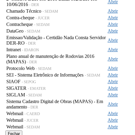
Abrir
10/06/2016
- DER
Chamado Técnico
Abrir
- SEDAM
Contra-cheque
Abrir
- JUCER
Contracheque
Abrir
- SEDAM
DataGeo
Abrir
- SEDAM
Emissao/Validação - Certidão Nada Consta Servidor
Abrir
DER-RO
- DER
Intranet
Abrir
- IDARON
Plano anual de manutenção de Rodovias 2016
Abrir
(MAPAS)
- DER
Protocolo Web
Abrir
- SEDAM
SEI - Sistema Eletrônico de Informações
Abrir
- SEDAM
SIAOF
Abrir
- SEPOG
SIGATER
Abrir
- EMATER
SIGLAM
Abrir
- SEDAM
Sistema Cadastro Digital de Obras (MAPAS) - Em
Abrir
andamento
- DER
Webmail
Abrir
- CAERD
Webmail
Abrir
- JUCER
Webmail
Abrir
- SEDAM
Fechar