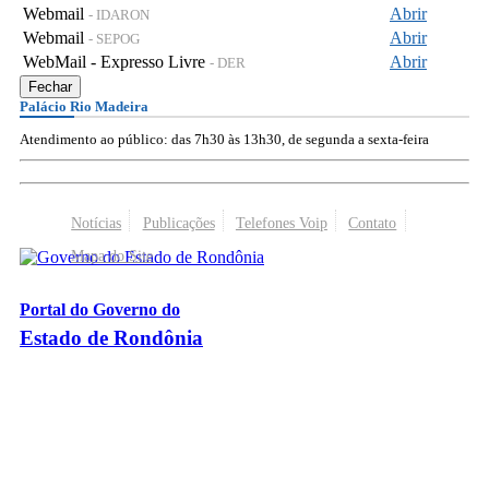
Webmail
Abrir
- IDARON
Webmail
Abrir
- SEPOG
WebMail - Expresso Livre
Abrir
- DER
Fechar
Palácio Rio Madeira
Atendimento ao público: das 7h30 às 13h30, de segunda a sexta-feira
Notícias
Publicações
Telefones Voip
Contato
Mapa do Site
Portal do Governo do
Estado de Rondônia
Palácio Rio Madeira
- Av. Farquar, 2986 - Bairro Pedrinhas
CEP 76.801-470 - Porto Velho, RO
© 2026
Governo do Estado de Rondônia
Todos os Direitos Reservados