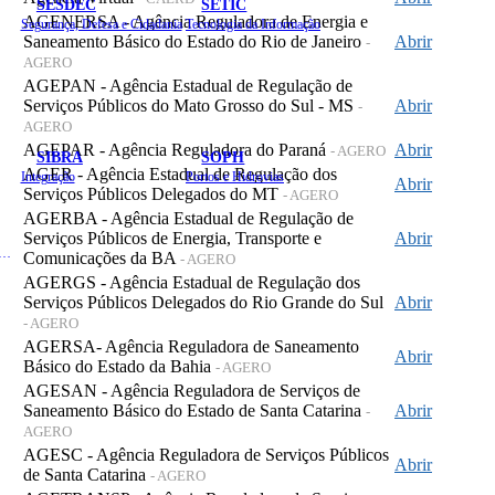
SESDEC
SETIC
AGENERSA - Agência Reguladora de Energia e
Segurança, Defesa e Cidadania
Tecnologia da Informação
Saneamento Básico do Estado do Rio de Janeiro
Abrir
-
AGERO
AGEPAN - Agência Estadual de Regulação de
Serviços Públicos do Mato Grosso do Sul - MS
Abrir
-
AGERO
AGEPAR - Agência Reguladora do Paraná
Abrir
- AGERO
SIBRA
SOPH
AGER - Agência Estadual de Regulação dos
Integração
Portos e Hidrovias
Abrir
Serviços Públicos Delegados do MT
- AGERO
AGERBA - Agência Estadual de Regulação de
Serviços Públicos de Energia, Transporte e
Abrir
 de Gastos Públicos Administrativos
Comunicações da BA
- AGERO
AGERGS - Agência Estadual de Regulação dos
Serviços Públicos Delegados do Rio Grande do Sul
Abrir
- AGERO
AGERSA- Agência Reguladora de Saneamento
Abrir
Básico do Estado da Bahia
- AGERO
AGESAN - Agência Reguladora de Serviços de
Saneamento Básico do Estado de Santa Catarina
Abrir
-
AGERO
AGESC - Agência Reguladora de Serviços Públicos
Abrir
de Santa Catarina
- AGERO