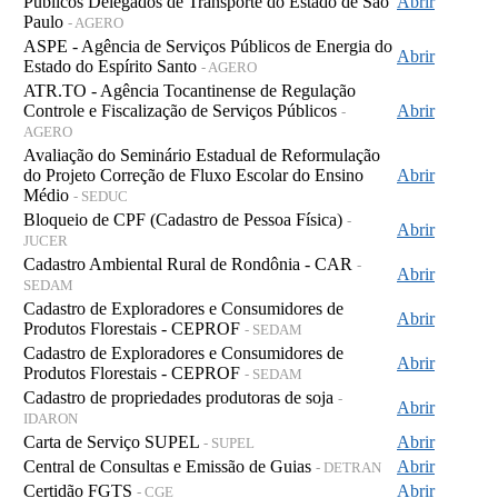
Públicos Delegados de Transporte do Estado de São
Abrir
Paulo
- AGERO
ASPE - Agência de Serviços Públicos de Energia do
Abrir
Estado do Espírito Santo
- AGERO
ATR.TO - Agência Tocantinense de Regulação
Controle e Fiscalização de Serviços Públicos
Abrir
-
AGERO
Avaliação do Seminário Estadual de Reformulação
do Projeto Correção de Fluxo Escolar do Ensino
Abrir
Médio
- SEDUC
Bloqueio de CPF (Cadastro de Pessoa Física)
-
Abrir
JUCER
Cadastro Ambiental Rural de Rondônia - CAR
-
Abrir
SEDAM
Cadastro de Exploradores e Consumidores de
Abrir
Produtos Florestais - CEPROF
- SEDAM
Cadastro de Exploradores e Consumidores de
Abrir
Produtos Florestais - CEPROF
- SEDAM
Cadastro de propriedades produtoras de soja
-
Abrir
IDARON
Carta de Serviço SUPEL
Abrir
- SUPEL
Central de Consultas e Emissão de Guias
Abrir
- DETRAN
Certidão FGTS
Abrir
- CGE