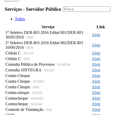
Serviços - Servidor Público
Todos
Serviço
Link
1º Seletivo DER-RO 2016 Edital 001/DER-RO
Abrir
30/05/2016
- DER
2º Seletivo DER-RO 2016 Edital 002/DER-RO
Abrir
10/06/2016
- DER
Cédula C
Abrir
- SEGEP
Cédula C
Abrir
- DER
Consulta Pública de Processos
Abrir
- IDARON
Consulta SINTEGRA
Abrir
- SEGEP
Contra Cheque
Abrir
Contra Cheque
Abrir
- SESDEC
Contra Cheque
Abrir
- DER
Contra-cheque
Abrir
- SEGEP
Contracheque
Abrir
- IDARON
Contracheque
Abrir
- SEDAM
Controle de Tramitação
Abrir
- PGE