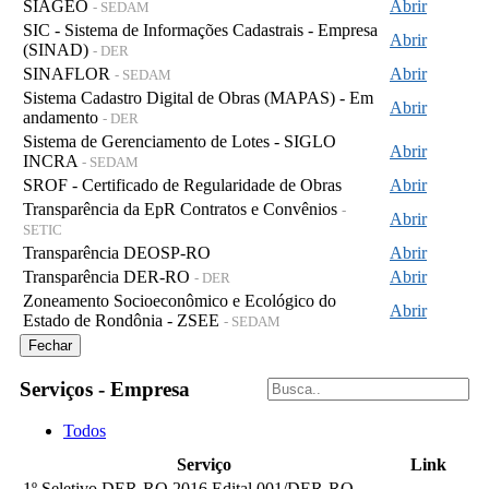
SIAGEO
Abrir
- SEDAM
SIC - Sistema de Informações Cadastrais - Empresa
Abrir
(SINAD)
- DER
SINAFLOR
Abrir
- SEDAM
Sistema Cadastro Digital de Obras (MAPAS) - Em
Abrir
andamento
- DER
Sistema de Gerenciamento de Lotes - SIGLO
Abrir
INCRA
- SEDAM
SROF - Certificado de Regularidade de Obras
Abrir
Transparência da EpR Contratos e Convênios
-
Abrir
SETIC
Transparência DEOSP-RO
Abrir
Transparência DER-RO
Abrir
- DER
Zoneamento Socioeconômico e Ecológico do
Abrir
Estado de Rondônia - ZSEE
- SEDAM
Fechar
Serviços - Empresa
Todos
Serviço
Link
1º Seletivo DER-RO 2016 Edital 001/DER-RO