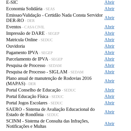
E-SIC
Abrir
Economia Solidária
Abrir
- SEAS
Emissao/Validação - Certidão Nada Consta Servidor
Abrir
DER-RO
- DER
Eventos
Abrir
- CASA CIVIL
Impressão de DARE
Abrir
- SEGEP
Matricula Online
Abrir
- SEDUC
Ouvidoria
Abrir
Pagamento IPVA
Abrir
- SEGEP
Parcelamento de IPVA
Abrir
- SEGEP
Pesquisa de Processo
Abrir
- SEDAM
Pesquisa de Processo - SIGLAM
Abrir
- SEDAM
Plano anual de manutenção de Rodovias 2016
Abrir
(MAPAS)
- DER
Portal Conselho de Educação
Abrir
- SEDUC
Portal Educação Física
Abrir
- SEDUC
Portal Jogos Escolares
Abrir
- SEDUC
SAERO - Sistema de Avaliação Educacional do
Abrir
Estado de Rondônia
- SEDUC
SCINM - Sistema de Consulta das Infrações,
Abrir
Notificações e Multas