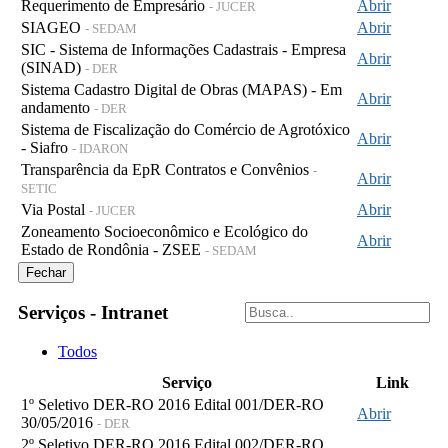
Requerimento de Empresário
Abrir
- JUCER
SIAGEO
Abrir
- SEDAM
SIC - Sistema de Informações Cadastrais - Empresa
Abrir
(SINAD)
- DER
Sistema Cadastro Digital de Obras (MAPAS) - Em
Abrir
andamento
- DER
Sistema de Fiscalização do Comércio de Agrotóxico
Abrir
- Siafro
- IDARON
Transparência da EpR Contratos e Convênios
-
Abrir
SETIC
Via Postal
Abrir
- JUCER
Zoneamento Socioeconômico e Ecológico do
Abrir
Estado de Rondônia - ZSEE
- SEDAM
Fechar
Serviços - Intranet
Todos
Serviço
Link
1º Seletivo DER-RO 2016 Edital 001/DER-RO
Abrir
30/05/2016
- DER
2º Seletivo DER-RO 2016 Edital 002/DER-RO