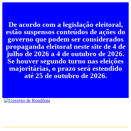
De acordo com a legislação eleitoral,
estão suspensos conteúdos de ações do
governo que podem ser considerados
propaganda eleitoral neste site de 4 de
julho de 2026 a 4 de outubro de 2026.
Se houver segundo turno nas eleições
majoritárias, o prazo será estendido
até 25 de outubro de 2026.