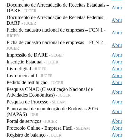
Documento de Arrecadação de Receitas Estaduais –
Abrir
DARE
- JUCER
Documento de Arrecadação de Receitas Federais –
Abrir
DARF
- JUCER
Ficha de cadastro nacional de empresas – FCN 1
-
Abrir
JUCER
Ficha de cadastro nacional de empresas – FCN 2
-
Abrir
JUCER
Impressão de DARE
Abrir
- SEGEP
Inscrição Estadual
Abrir
- JUCER
Livro digital
Abrir
- JUCER
Livro mercantil
Abrir
- JUCER
Pedido de restituição
Abrir
- JUCER
Pesquisa CNAE (Classificação Nacional de
Abrir
Atividades Econômicas)
- JUCER
Pesquisa de Processo
Abrir
- SEDAM
Plano anual de manutenção de Rodovias 2016
Abrir
(MAPAS)
- DER
Portal de serviços
Abrir
- JUCER
Protocolo Online - Empresa Fácil
Abrir
- SEDAM
Registro de balanço
Abrir
- JUCER