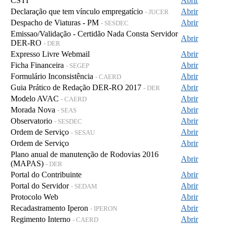
CSTI
Abrir
Declaração que tem vínculo empregatício
Abrir
- JUCER
Despacho de Viaturas - PM
Abrir
- SESDEC
Emissao/Validação - Certidão Nada Consta Servidor
Abrir
DER-RO
- DER
Expresso Livre Webmail
Abrir
Ficha Financeira
Abrir
- SEGEP
Formulário Inconsistência
Abrir
- CAERD
Guia Prático de Redação DER-RO 2017
Abrir
- DER
Modelo AVAC
Abrir
- CAERD
Morada Nova
Abrir
- SEAS
Observatorio
Abrir
- SESDEC
Ordem de Serviço
Abrir
- SESAU
Ordem de Serviço
Abrir
Plano anual de manutenção de Rodovias 2016
Abrir
(MAPAS)
- DER
Portal do Contribuinte
Abrir
Portal do Servidor
Abrir
- SEDAM
Protocolo Web
Abrir
Recadastramento Iperon
Abrir
- IPERON
Regimento Interno
Abrir
- CAERD