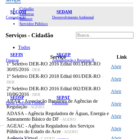
Serviços
Cidadão
SECOM
SEDAM
Empresa
Comunicação
Desenvolvimento Ambiental
Intranet
Servidor Público
Serviços - Cidadão
Todos
SEFIN
SEGEP
Serviço
Link
Finanças
Administração e Recursos Humanos
1º Seletivo DER-RO 2016 Edital 001/DER-RO
Abrir
30/05/2016
- DER
1º Seletivo DER-RO 2018 Edital 001/DER-RO
-
Abrir
DER
2º Seletivo DER-RO 2016 Edital 002/DER-RO
Abrir
10/06/2016
- DER
SEOSP
SEPAT
ABAR - Associação Brasileira de Agências de
Obras e Serviços Públicos
Patrimônio
Abrir
Regulação
- AGERO
ADASA - Agência Reguladora de Águas, Energia e
Abrir
Saneamento Básico do DF
- AGERO
Planejamento, Orçamento e Gestão
AGEAC - Agência Reguladora dos Serviços
Abrir
Públicos do Estado do Acre
- AGERO
Agência Virtual
Abrir
- CAERD