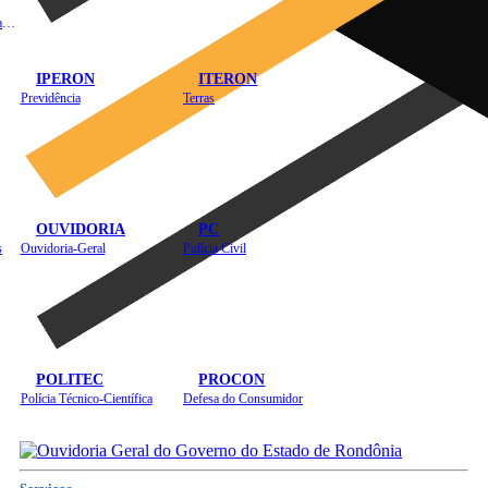
Instituto de Educação em Saúde Pública
IPERON
ITERON
Previdência
Terras
OUVIDORIA
PC
s
Ouvidoria-Geral
Polícia Civil
POLITEC
PROCON
Polícia Técnico-Científica
Defesa do Consumidor