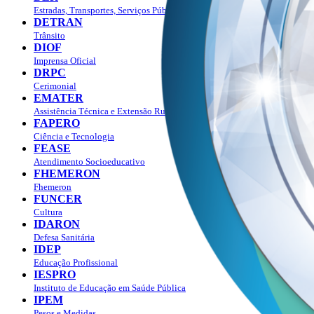
Estradas, Transportes, Serviços Públicos
DETRAN
Trânsito
DIOF
Imprensa Oficial
DRPC
Cerimonial
EMATER
Assistência Técnica e Extensão Rural
FAPERO
Ciência e Tecnologia
FEASE
Atendimento Socioeducativo
FHEMERON
Fhemeron
FUNCER
Cultura
IDARON
Defesa Sanitária
IDEP
Educação Profissional
IESPRO
Instituto de Educação em Saúde Pública
IPEM
Pesos e Medidas