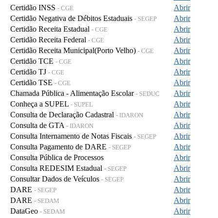
Certidão INSS
Abrir
- CGE
Certidão Negativa de Débitos Estaduais
Abrir
- SEGEP
Certidão Receita Estadual
Abrir
- CGE
Certidão Receita Federal
Abrir
- CGE
Certidão Receita Municipal(Porto Velho)
Abrir
- CGE
Certidão TCE
Abrir
- CGE
Certidão TJ
Abrir
- CGE
Certidão TSE
Abrir
- CGE
Chamada Pública - Alimentação Escolar
Abrir
- SEDUC
Conheça a SUPEL
Abrir
- SUPEL
Consulta de Declaração Cadastral
Abrir
- IDARON
Consulta de GTA
Abrir
- IDARON
Consulta Internamento de Notas Fiscais
Abrir
- SEGEP
Consulta Pagamento de DARE
Abrir
- SEGEP
Consulta Pública de Processos
Abrir
Consulta REDESIM Estadual
Abrir
- SEGEP
Consultar Dados de Veículos
Abrir
- SEGEP
DARE
Abrir
- SEGEP
DARE
Abrir
- SEDAM
DataGeo
Abrir
- SEDAM