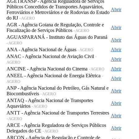
AGETRANSP - Agência Reguladora de Serviços
Públicos Concedidos de Transportes Aquaviários,
Abrir
Ferroviários e Metroviários e de Rodovias do Estado
do RJ
- AGERO
AGR - Agência Goiana de Regulação, Controle e
Abrir
Fiscalização de Serviços Públicos
- AGERO
AGUASPARANÁ - Instituto das Águas do Paraná
Abrir
- AGERO
ANA - Agência Nacional de Águas
Abrir
- AGERO
ANAC - Agência Nacional de Aviação Civil
-
Abrir
AGERO
ANCINE - Agência Nacional do Cinema
Abrir
- AGERO
ANEEL - Agência Nacional de Energia Elétrica
-
Abrir
AGERO
ANP - Agência Nacional do Petróleo, Gás Natural e
Abrir
Biocombustíveis
- AGERO
ANTAQ - Agência Nacional de Transportes
Abrir
Aquaviários
- AGERO
ANTT - Agência Nacional de Transportes Terrestres
Abrir
- AGERO
ARCE - Agência Reguladora de Serviços Públicos
Abrir
Delegados do CE
- AGERO
ARCON - Agência de Regulação e Controle de