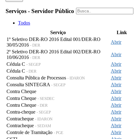
Serviços - Servidor Público
Todos
Serviço
Link
1º Seletivo DER-RO 2016 Edital 001/DER-RO
Abrir
30/05/2016
- DER
2º Seletivo DER-RO 2016 Edital 002/DER-RO
Abrir
10/06/2016
- DER
Cédula C
Abrir
- SEGEP
Cédula C
Abrir
- DER
Consulta Pública de Processos
Abrir
- IDARON
Consulta SINTEGRA
Abrir
- SEGEP
Contra Cheque
Abrir
Contra Cheque
Abrir
- SESDEC
Contra Cheque
Abrir
- DER
Contra-cheque
Abrir
- SEGEP
Contracheque
Abrir
- IDARON
Contracheque
Abrir
- SEDAM
Controle de Tramitação
Abrir
- PGE