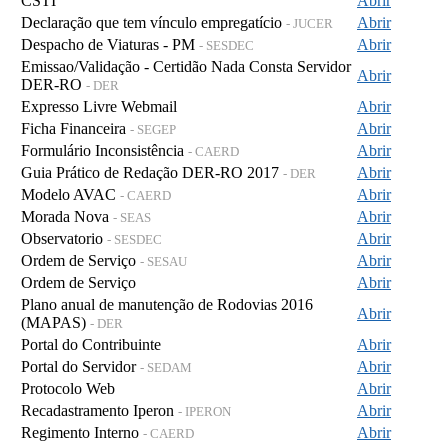
CSTI
Abrir
Declaração que tem vínculo empregatício
Abrir
- JUCER
Despacho de Viaturas - PM
Abrir
- SESDEC
Emissao/Validação - Certidão Nada Consta Servidor
Abrir
DER-RO
- DER
Expresso Livre Webmail
Abrir
Ficha Financeira
Abrir
- SEGEP
Formulário Inconsistência
Abrir
- CAERD
Guia Prático de Redação DER-RO 2017
Abrir
- DER
Modelo AVAC
Abrir
- CAERD
Morada Nova
Abrir
- SEAS
Observatorio
Abrir
- SESDEC
Ordem de Serviço
Abrir
- SESAU
Ordem de Serviço
Abrir
Plano anual de manutenção de Rodovias 2016
Abrir
(MAPAS)
- DER
Portal do Contribuinte
Abrir
Portal do Servidor
Abrir
- SEDAM
Protocolo Web
Abrir
Recadastramento Iperon
Abrir
- IPERON
Regimento Interno
Abrir
- CAERD