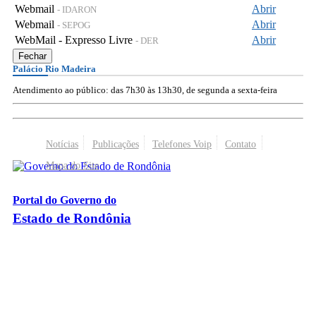
Webmail
Abrir
- IDARON
Webmail
Abrir
- SEPOG
WebMail - Expresso Livre
Abrir
- DER
Fechar
Palácio Rio Madeira
Atendimento ao público: das 7h30 às 13h30, de segunda a sexta-feira
Notícias
Publicações
Telefones Voip
Contato
Mapa do Site
Portal do Governo do
Estado de Rondônia
Palácio Rio Madeira
- Av. Farquar, 2986 - Bairro Pedrinhas
CEP 76.801-470 - Porto Velho, RO
© 2026
Governo do Estado de Rondônia
Todos os Direitos Reservados