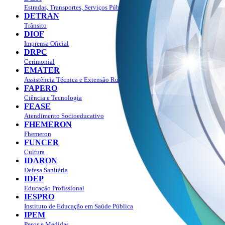
Estradas, Transportes, Serviços Públicos
DETRAN
Trânsito
DIOF
Imprensa Oficial
DRPC
Cerimonial
EMATER
Assistência Técnica e Extensão Rural
FAPERO
Ciência e Tecnologia
FEASE
Atendimento Socioeducativo
FHEMERON
Fhemeron
FUNCER
Cultura
IDARON
Defesa Sanitária
IDEP
Educação Profissional
IESPRO
Instituto de Educação em Saúde Pública
IPEM
Pesos e Medidas