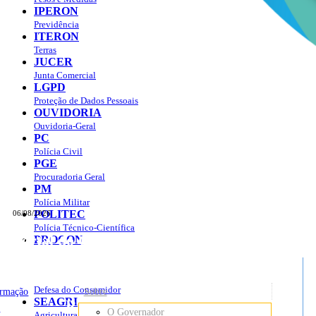
IPERON
Previdência
ITERON
Terras
JUCER
Junta Comercial
LGPD
Proteção de Dados Pessoais
OUVIDORIA
Ouvidoria-Geral
PC
Polícia Civil
PGE
Procuradoria Geral
PM
Polícia Militar
POLITEC
06/08/2026
Polícia Técnico-Científica
Portal do Governo do
Estado de Rondônia
PROCON
sso à Informação
Governo
de
Defesa do Consumidor
ormação
Sobre
SEAGRI
Rondônia
o
O Governador
Agricultura