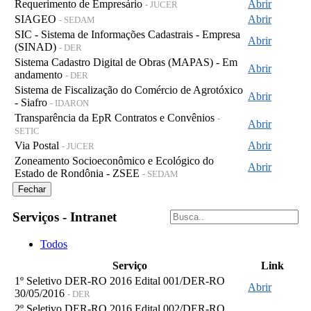
Requerimento de Empresário
Abrir
- JUCER
SIAGEO
Abrir
- SEDAM
SIC - Sistema de Informações Cadastrais - Empresa
Abrir
(SINAD)
- DER
Sistema Cadastro Digital de Obras (MAPAS) - Em
Abrir
andamento
- DER
Sistema de Fiscalização do Comércio de Agrotóxico
Abrir
- Siafro
- IDARON
Transparência da EpR Contratos e Convênios
-
Abrir
SETIC
Via Postal
Abrir
- JUCER
Zoneamento Socioeconômico e Ecológico do
Abrir
Estado de Rondônia - ZSEE
- SEDAM
Fechar
Serviços - Intranet
Todos
Serviço
Link
1º Seletivo DER-RO 2016 Edital 001/DER-RO
Abrir
30/05/2016
- DER
2º Seletivo DER-RO 2016 Edital 002/DER-RO