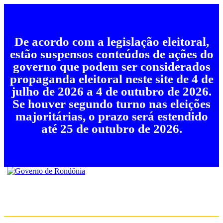
De acordo com a legislação eleitoral,
estão suspensos conteúdos de ações do
governo que podem ser considerados
propaganda eleitoral neste site de 4 de
julho de 2026 a 4 de outubro de 2026.
Se houver segundo turno nas eleições
majoritárias, o prazo será estendido
até 25 de outubro de 2026.