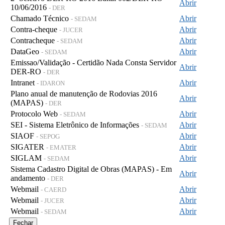
Abrir
10/06/2016
- DER
Chamado Técnico
Abrir
- SEDAM
Contra-cheque
Abrir
- JUCER
Contracheque
Abrir
- SEDAM
DataGeo
Abrir
- SEDAM
Emissao/Validação - Certidão Nada Consta Servidor
Abrir
DER-RO
- DER
Intranet
Abrir
- IDARON
Plano anual de manutenção de Rodovias 2016
Abrir
(MAPAS)
- DER
Protocolo Web
Abrir
- SEDAM
SEI - Sistema Eletrônico de Informações
Abrir
- SEDAM
SIAOF
Abrir
- SEPOG
SIGATER
Abrir
- EMATER
SIGLAM
Abrir
- SEDAM
Sistema Cadastro Digital de Obras (MAPAS) - Em
Abrir
andamento
- DER
Webmail
Abrir
- CAERD
Webmail
Abrir
- JUCER
Webmail
Abrir
- SEDAM
Fechar