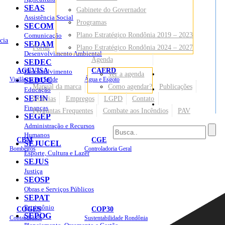
SEAS
Gabinete do Governador
Assistência Social
Programas
SECOM
Plano Estratégico Rondônia 2019 – 2023
Comunicação
cia
SEDAM
Portal
Plano Estratégico Rondônia 2024 – 2027
Desenvolvimento Ambiental
Agenda
SEDEC
AGEVISA
CAERD
Desenvolvimento
Ver a agenda
Mapa do Site
Vigilância em Saúde
SEDUC
Água e Esgoto
Manual da marca
Como agendar?
Publicações
Educação
SEFIN
Notícias
Empregos
LGPD
Contato
Sites
Finanças
Perguntas Frequentes
Combate aos Incêndios
PAV
SEGEP
Administração e Recursos
Humanos
CBM
CGE
SEJUCEL
Bombeiros
Controladoria Geral
Esporte, Cultura e Lazer
SEJUS
Justiça
SEOSP
Obras e Serviços Públicos
SEPAT
Patrimônio
COGES
COP30
SEPOG
Contabilidade
Sustentabilidade Rondônia