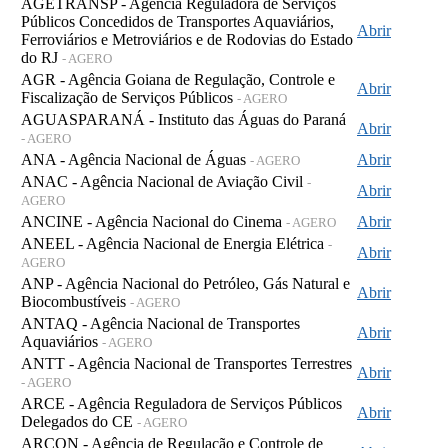
AGETRANSP - Agência Reguladora de Serviços
Públicos Concedidos de Transportes Aquaviários,
Abrir
Ferroviários e Metroviários e de Rodovias do Estado
do RJ
- AGERO
AGR - Agência Goiana de Regulação, Controle e
Abrir
Fiscalização de Serviços Públicos
- AGERO
AGUASPARANÁ - Instituto das Águas do Paraná
Abrir
- AGERO
ANA - Agência Nacional de Águas
Abrir
- AGERO
ANAC - Agência Nacional de Aviação Civil
-
Abrir
AGERO
ANCINE - Agência Nacional do Cinema
Abrir
- AGERO
ANEEL - Agência Nacional de Energia Elétrica
-
Abrir
AGERO
ANP - Agência Nacional do Petróleo, Gás Natural e
Abrir
Biocombustíveis
- AGERO
ANTAQ - Agência Nacional de Transportes
Abrir
Aquaviários
- AGERO
ANTT - Agência Nacional de Transportes Terrestres
Abrir
- AGERO
ARCE - Agência Reguladora de Serviços Públicos
Abrir
Delegados do CE
- AGERO
ARCON - Agência de Regulação e Controle de