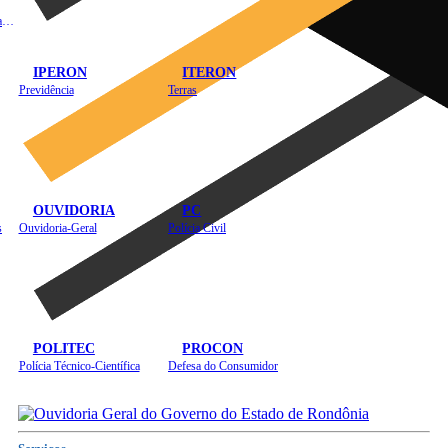
Instituto de Educação em Saúde Pública
IPERON
ITERON
Previdência
Terras
OUVIDORIA
PC
s
Ouvidoria-Geral
Polícia Civil
POLITEC
PROCON
Polícia Técnico-Científica
Defesa do Consumidor