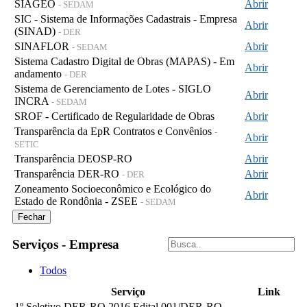
SIAGEO
Abrir
- SEDAM
SIC - Sistema de Informações Cadastrais - Empresa
Abrir
(SINAD)
- DER
SINAFLOR
Abrir
- SEDAM
Sistema Cadastro Digital de Obras (MAPAS) - Em
Abrir
andamento
- DER
Sistema de Gerenciamento de Lotes - SIGLO
Abrir
INCRA
- SEDAM
SROF - Certificado de Regularidade de Obras
Abrir
Transparência da EpR Contratos e Convênios
-
Abrir
SETIC
Transparência DEOSP-RO
Abrir
Transparência DER-RO
Abrir
- DER
Zoneamento Socioeconômico e Ecológico do
Abrir
Estado de Rondônia - ZSEE
- SEDAM
Fechar
Serviços - Empresa
Todos
Serviço
Link
1º Seletivo DER-RO 2016 Edital 001/DER-RO