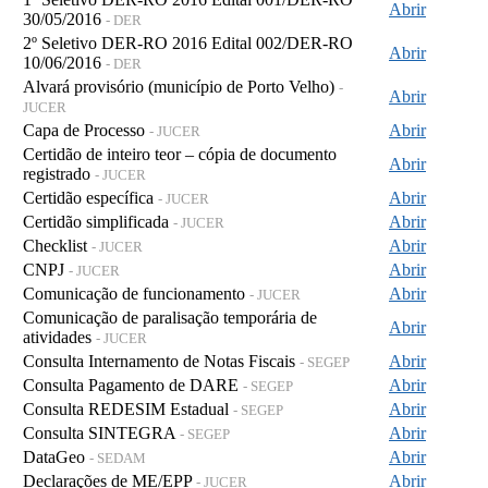
Abrir
30/05/2016
- DER
2º Seletivo DER-RO 2016 Edital 002/DER-RO
Abrir
10/06/2016
- DER
Alvará provisório (município de Porto Velho)
-
Abrir
JUCER
Capa de Processo
Abrir
- JUCER
Certidão de inteiro teor – cópia de documento
Abrir
registrado
- JUCER
Certidão específica
Abrir
- JUCER
Certidão simplificada
Abrir
- JUCER
Checklist
Abrir
- JUCER
CNPJ
Abrir
- JUCER
Comunicação de funcionamento
Abrir
- JUCER
Comunicação de paralisação temporária de
Abrir
atividades
- JUCER
Consulta Internamento de Notas Fiscais
Abrir
- SEGEP
Consulta Pagamento de DARE
Abrir
- SEGEP
Consulta REDESIM Estadual
Abrir
- SEGEP
Consulta SINTEGRA
Abrir
- SEGEP
DataGeo
Abrir
- SEDAM
Declarações de ME/EPP
Abrir
- JUCER