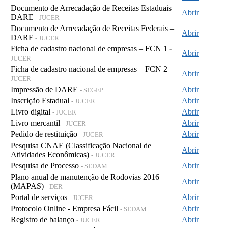
Documento de Arrecadação de Receitas Estaduais –
Abrir
DARE
- JUCER
Documento de Arrecadação de Receitas Federais –
Abrir
DARF
- JUCER
Ficha de cadastro nacional de empresas – FCN 1
-
Abrir
JUCER
Ficha de cadastro nacional de empresas – FCN 2
-
Abrir
JUCER
Impressão de DARE
Abrir
- SEGEP
Inscrição Estadual
Abrir
- JUCER
Livro digital
Abrir
- JUCER
Livro mercantil
Abrir
- JUCER
Pedido de restituição
Abrir
- JUCER
Pesquisa CNAE (Classificação Nacional de
Abrir
Atividades Econômicas)
- JUCER
Pesquisa de Processo
Abrir
- SEDAM
Plano anual de manutenção de Rodovias 2016
Abrir
(MAPAS)
- DER
Portal de serviços
Abrir
- JUCER
Protocolo Online - Empresa Fácil
Abrir
- SEDAM
Registro de balanço
Abrir
- JUCER