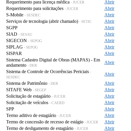
Requerimento para licença médica
Abrir
- JUCER
Requerimento para solicitações
Abrir
- JUCER
S-Mobile
Abrir
- SESDEC
Serviços de tecnologia (abrir chamado)
Abrir
- SETIC
SGPP
Abrir
SIAD
Abrir
- SESAU
SIGECON
Abrir
- SEPOG
SIPLAG
Abrir
- SEPOG
SISPAR
Abrir
Sistema Cadastro Digital de Obras (MAPAS) - Em
Abrir
andamento
- DER
Sistema de Controle de Ocorrências Periciais
-
Abrir
SESDEC
Sistema de Patrimônio
Abrir
- DER
SITAFE Web
Abrir
- SEGEP
Solicitação de estagiário
Abrir
- JUCER
Solicitação de veículos
Abrir
- CAERD
SPP
Abrir
Termo aditivo de estagiário
Abrir
- JUCER
Termo de concessão de recesso de estágio
Abrir
- JUCER
Termo de desligamento de estagiário
Abrir
- JUCER