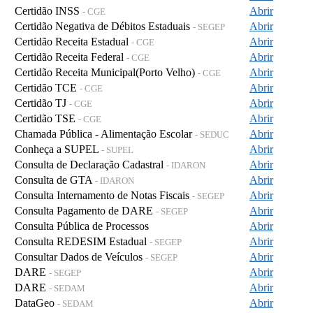
Certidão INSS
Abrir
- CGE
Certidão Negativa de Débitos Estaduais
Abrir
- SEGEP
Certidão Receita Estadual
Abrir
- CGE
Certidão Receita Federal
Abrir
- CGE
Certidão Receita Municipal(Porto Velho)
Abrir
- CGE
Certidão TCE
Abrir
- CGE
Certidão TJ
Abrir
- CGE
Certidão TSE
Abrir
- CGE
Chamada Pública - Alimentação Escolar
Abrir
- SEDUC
Conheça a SUPEL
Abrir
- SUPEL
Consulta de Declaração Cadastral
Abrir
- IDARON
Consulta de GTA
Abrir
- IDARON
Consulta Internamento de Notas Fiscais
Abrir
- SEGEP
Consulta Pagamento de DARE
Abrir
- SEGEP
Consulta Pública de Processos
Abrir
Consulta REDESIM Estadual
Abrir
- SEGEP
Consultar Dados de Veículos
Abrir
- SEGEP
DARE
Abrir
- SEGEP
DARE
Abrir
- SEDAM
DataGeo
Abrir
- SEDAM