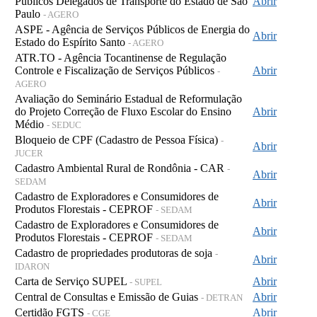
Públicos Delegados de Transporte do Estado de São
Abrir
Paulo
- AGERO
ASPE - Agência de Serviços Públicos de Energia do
Abrir
Estado do Espírito Santo
- AGERO
ATR.TO - Agência Tocantinense de Regulação
Controle e Fiscalização de Serviços Públicos
Abrir
-
AGERO
Avaliação do Seminário Estadual de Reformulação
do Projeto Correção de Fluxo Escolar do Ensino
Abrir
Médio
- SEDUC
Bloqueio de CPF (Cadastro de Pessoa Física)
-
Abrir
JUCER
Cadastro Ambiental Rural de Rondônia - CAR
-
Abrir
SEDAM
Cadastro de Exploradores e Consumidores de
Abrir
Produtos Florestais - CEPROF
- SEDAM
Cadastro de Exploradores e Consumidores de
Abrir
Produtos Florestais - CEPROF
- SEDAM
Cadastro de propriedades produtoras de soja
-
Abrir
IDARON
Carta de Serviço SUPEL
Abrir
- SUPEL
Central de Consultas e Emissão de Guias
Abrir
- DETRAN
Certidão FGTS
Abrir
- CGE