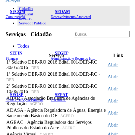
Serviços
Cidadão
SECOM
SEDAM
Empresa
Comunicação
Desenvolvimento Ambiental
Intranet
Servidor Público
Serviços - Cidadão
Todos
SEFIN
SEGEP
Serviço
Link
Finanças
Administração e Recursos Humanos
1º Seletivo DER-RO 2016 Edital 001/DER-RO
Abrir
30/05/2016
- DER
1º Seletivo DER-RO 2018 Edital 001/DER-RO
-
Abrir
DER
2º Seletivo DER-RO 2016 Edital 002/DER-RO
Abrir
10/06/2016
- DER
SEOSP
SEPAT
ABAR - Associação Brasileira de Agências de
Obras e Serviços Públicos
Patrimônio
Abrir
Regulação
- AGERO
ADASA - Agência Reguladora de Águas, Energia e
Abrir
Saneamento Básico do DF
- AGERO
Planejamento, Orçamento e Gestão
AGEAC - Agência Reguladora dos Serviços
Abrir
Públicos do Estado do Acre
- AGERO
Agência Virtual
Abrir
- CAERD