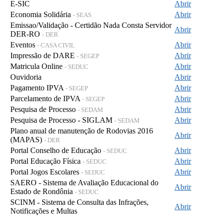
E-SIC
Abrir
Economia Solidária
Abrir
- SEAS
Emissao/Validação - Certidão Nada Consta Servidor
Abrir
DER-RO
- DER
Eventos
Abrir
- CASA CIVIL
Impressão de DARE
Abrir
- SEGEP
Matricula Online
Abrir
- SEDUC
Ouvidoria
Abrir
Pagamento IPVA
Abrir
- SEGEP
Parcelamento de IPVA
Abrir
- SEGEP
Pesquisa de Processo
Abrir
- SEDAM
Pesquisa de Processo - SIGLAM
Abrir
- SEDAM
Plano anual de manutenção de Rodovias 2016
Abrir
(MAPAS)
- DER
Portal Conselho de Educação
Abrir
- SEDUC
Portal Educação Física
Abrir
- SEDUC
Portal Jogos Escolares
Abrir
- SEDUC
SAERO - Sistema de Avaliação Educacional do
Abrir
Estado de Rondônia
- SEDUC
SCINM - Sistema de Consulta das Infrações,
Abrir
Notificações e Multas