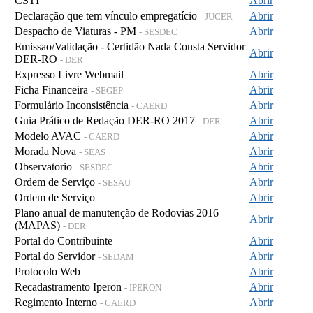
CSTI
Abrir
Declaração que tem vínculo empregatício
Abrir
- JUCER
Despacho de Viaturas - PM
Abrir
- SESDEC
Emissao/Validação - Certidão Nada Consta Servidor
Abrir
DER-RO
- DER
Expresso Livre Webmail
Abrir
Ficha Financeira
Abrir
- SEGEP
Formulário Inconsistência
Abrir
- CAERD
Guia Prático de Redação DER-RO 2017
Abrir
- DER
Modelo AVAC
Abrir
- CAERD
Morada Nova
Abrir
- SEAS
Observatorio
Abrir
- SESDEC
Ordem de Serviço
Abrir
- SESAU
Ordem de Serviço
Abrir
Plano anual de manutenção de Rodovias 2016
Abrir
(MAPAS)
- DER
Portal do Contribuinte
Abrir
Portal do Servidor
Abrir
- SEDAM
Protocolo Web
Abrir
Recadastramento Iperon
Abrir
- IPERON
Regimento Interno
Abrir
- CAERD