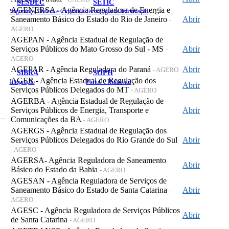
SESDEC
SETIC
AGENERSA - Agência Reguladora de Energia e
Segurança, Defesa e Cidadania
Tecnologia da Informação
Saneamento Básico do Estado do Rio de Janeiro
Abrir
-
AGERO
AGEPAN - Agência Estadual de Regulação de
Serviços Públicos do Mato Grosso do Sul - MS
Abrir
-
AGERO
AGEPAR - Agência Reguladora do Paraná
Abrir
- AGERO
SIBRA
SOPH
AGER - Agência Estadual de Regulação dos
Integração
Portos e Hidrovias
Abrir
Serviços Públicos Delegados do MT
- AGERO
AGERBA - Agência Estadual de Regulação de
Serviços Públicos de Energia, Transporte e
Abrir
 de Gastos Públicos Administrativos
Comunicações da BA
- AGERO
AGERGS - Agência Estadual de Regulação dos
Serviços Públicos Delegados do Rio Grande do Sul
Abrir
- AGERO
AGERSA- Agência Reguladora de Saneamento
Abrir
Básico do Estado da Bahia
- AGERO
AGESAN - Agência Reguladora de Serviços de
Saneamento Básico do Estado de Santa Catarina
Abrir
-
AGERO
AGESC - Agência Reguladora de Serviços Públicos
Abrir
de Santa Catarina
- AGERO