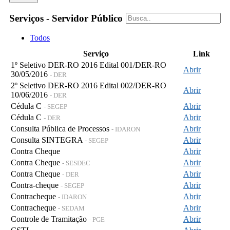
Serviços - Servidor Público
Todos
Serviço
Link
1º Seletivo DER-RO 2016 Edital 001/DER-RO
Abrir
30/05/2016
- DER
2º Seletivo DER-RO 2016 Edital 002/DER-RO
Abrir
10/06/2016
- DER
Cédula C
Abrir
- SEGEP
Cédula C
Abrir
- DER
Consulta Pública de Processos
Abrir
- IDARON
Consulta SINTEGRA
Abrir
- SEGEP
Contra Cheque
Abrir
Contra Cheque
Abrir
- SESDEC
Contra Cheque
Abrir
- DER
Contra-cheque
Abrir
- SEGEP
Contracheque
Abrir
- IDARON
Contracheque
Abrir
- SEDAM
Controle de Tramitação
Abrir
- PGE