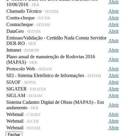
Abrir
10/06/2016
- DER
Chamado Técnico
Abrir
- SEDAM
Contra-cheque
Abrir
- JUCER
Contracheque
Abrir
- SEDAM
DataGeo
Abrir
- SEDAM
Emissao/Validação - Certidão Nada Consta Servidor
Abrir
DER-RO
- DER
Intranet
Abrir
- IDARON
Plano anual de manutenção de Rodovias 2016
Abrir
(MAPAS)
- DER
Protocolo Web
Abrir
- SEDAM
SEI - Sistema Eletrônico de Informações
Abrir
- SEDAM
SIAOF
Abrir
- SEPOG
SIGATER
Abrir
- EMATER
SIGLAM
Abrir
- SEDAM
Sistema Cadastro Digital de Obras (MAPAS) - Em
Abrir
andamento
- DER
Webmail
Abrir
- CAERD
Webmail
Abrir
- JUCER
Webmail
Abrir
- SEDAM
Fechar