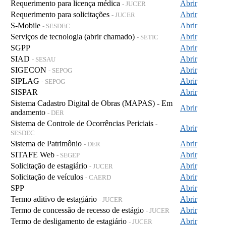
Requerimento para licença médica
Abrir
- JUCER
Requerimento para solicitações
Abrir
- JUCER
S-Mobile
Abrir
- SESDEC
Serviços de tecnologia (abrir chamado)
Abrir
- SETIC
SGPP
Abrir
SIAD
Abrir
- SESAU
SIGECON
Abrir
- SEPOG
SIPLAG
Abrir
- SEPOG
SISPAR
Abrir
Sistema Cadastro Digital de Obras (MAPAS) - Em
Abrir
andamento
- DER
Sistema de Controle de Ocorrências Periciais
-
Abrir
SESDEC
Sistema de Patrimônio
Abrir
- DER
SITAFE Web
Abrir
- SEGEP
Solicitação de estagiário
Abrir
- JUCER
Solicitação de veículos
Abrir
- CAERD
SPP
Abrir
Termo aditivo de estagiário
Abrir
- JUCER
Termo de concessão de recesso de estágio
Abrir
- JUCER
Termo de desligamento de estagiário
Abrir
- JUCER