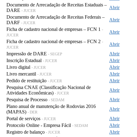
Documento de Arrecadação de Receitas Estaduais –
Abrir
DARE
- JUCER
Documento de Arrecadação de Receitas Federais –
Abrir
DARF
- JUCER
Ficha de cadastro nacional de empresas – FCN 1
-
Abrir
JUCER
Ficha de cadastro nacional de empresas – FCN 2
-
Abrir
JUCER
Impressão de DARE
Abrir
- SEGEP
Inscrição Estadual
Abrir
- JUCER
Livro digital
Abrir
- JUCER
Livro mercantil
Abrir
- JUCER
Pedido de restituição
Abrir
- JUCER
Pesquisa CNAE (Classificação Nacional de
Abrir
Atividades Econômicas)
- JUCER
Pesquisa de Processo
Abrir
- SEDAM
Plano anual de manutenção de Rodovias 2016
Abrir
(MAPAS)
- DER
Portal de serviços
Abrir
- JUCER
Protocolo Online - Empresa Fácil
Abrir
- SEDAM
Registro de balanço
Abrir
- JUCER