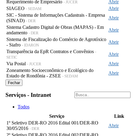
Requerimento de Empresário
Abrir
- JUCER
SIAGEO
Abrir
- SEDAM
SIC - Sistema de Informações Cadastrais - Empresa
Abrir
(SINAD)
- DER
Sistema Cadastro Digital de Obras (MAPAS) - Em
Abrir
andamento
- DER
Sistema de Fiscalização do Comércio de Agrotóxico
Abrir
- Siafro
- IDARON
Transparência da EpR Contratos e Convênios
-
Abrir
SETIC
Via Postal
Abrir
- JUCER
Zoneamento Socioeconômico e Ecológico do
Abrir
Estado de Rondônia - ZSEE
- SEDAM
Fechar
Serviços - Intranet
Todos
Serviço
Link
1º Seletivo DER-RO 2016 Edital 001/DER-RO
Abrir
30/05/2016
- DER
2º Seletivo DER-RO 2016 Edital 002/DER-RO