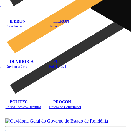
Instituto de Educação em Saúde Pública
IPERON
ITERON
Previdência
Terras
OUVIDORIA
PC
s
Ouvidoria-Geral
Polícia Civil
POLITEC
PROCON
Polícia Técnico-Científica
Defesa do Consumidor