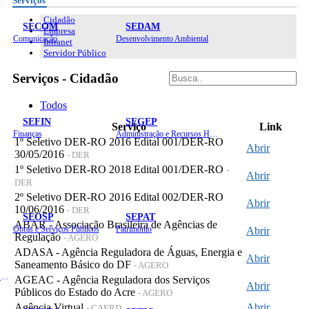
Serviços
Cidadão
SECOM
SEDAM
Empresa
Comunicação
Desenvolvimento Ambiental
Intranet
Servidor Público
Serviços - Cidadão
Todos
SEFIN
SEGEP
Serviço
Link
Finanças
Administração e Recursos Humanos
1º Seletivo DER-RO 2016 Edital 001/DER-RO
Abrir
30/05/2016
- DER
1º Seletivo DER-RO 2018 Edital 001/DER-RO
-
Abrir
DER
2º Seletivo DER-RO 2016 Edital 002/DER-RO
Abrir
10/06/2016
- DER
SEOSP
SEPAT
ABAR - Associação Brasileira de Agências de
Obras e Serviços Públicos
Patrimônio
Abrir
Regulação
- AGERO
ADASA - Agência Reguladora de Águas, Energia e
Abrir
Saneamento Básico do DF
- AGERO
Planejamento, Orçamento e Gestão
AGEAC - Agência Reguladora dos Serviços
Abrir
Públicos do Estado do Acre
- AGERO
Agência Virtual
Abrir
- CAERD