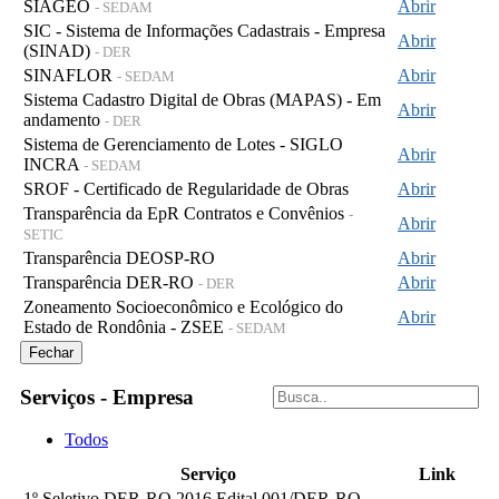
SIAGEO
Abrir
- SEDAM
SIC - Sistema de Informações Cadastrais - Empresa
Abrir
(SINAD)
- DER
SINAFLOR
Abrir
- SEDAM
Sistema Cadastro Digital de Obras (MAPAS) - Em
Abrir
andamento
- DER
Sistema de Gerenciamento de Lotes - SIGLO
Abrir
INCRA
- SEDAM
SROF - Certificado de Regularidade de Obras
Abrir
Transparência da EpR Contratos e Convênios
-
Abrir
SETIC
Transparência DEOSP-RO
Abrir
Transparência DER-RO
Abrir
- DER
Zoneamento Socioeconômico e Ecológico do
Abrir
Estado de Rondônia - ZSEE
- SEDAM
Fechar
Serviços - Empresa
Todos
Serviço
Link
1º Seletivo DER-RO 2016 Edital 001/DER-RO