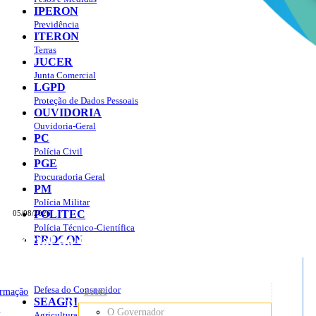
IPERON
Previdência
ITERON
Terras
JUCER
Junta Comercial
LGPD
Proteção de Dados Pessoais
OUVIDORIA
Ouvidoria-Geral
PC
Polícia Civil
PGE
Procuradoria Geral
PM
Polícia Militar
POLITEC
05/08/2026
Polícia Técnico-Científica
Portal do Governo do
Estado de Rondônia
PROCON
sso à Informação
Governo
de
Defesa do Consumidor
ormação
Sobre
SEAGRI
Rondônia
o
O Governador
Agricultura