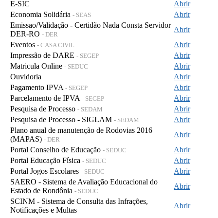
E-SIC
Abrir
Economia Solidária
Abrir
- SEAS
Emissao/Validação - Certidão Nada Consta Servidor
Abrir
DER-RO
- DER
Eventos
Abrir
- CASA CIVIL
Impressão de DARE
Abrir
- SEGEP
Matricula Online
Abrir
- SEDUC
Ouvidoria
Abrir
Pagamento IPVA
Abrir
- SEGEP
Parcelamento de IPVA
Abrir
- SEGEP
Pesquisa de Processo
Abrir
- SEDAM
Pesquisa de Processo - SIGLAM
Abrir
- SEDAM
Plano anual de manutenção de Rodovias 2016
Abrir
(MAPAS)
- DER
Portal Conselho de Educação
Abrir
- SEDUC
Portal Educação Física
Abrir
- SEDUC
Portal Jogos Escolares
Abrir
- SEDUC
SAERO - Sistema de Avaliação Educacional do
Abrir
Estado de Rondônia
- SEDUC
SCINM - Sistema de Consulta das Infrações,
Abrir
Notificações e Multas