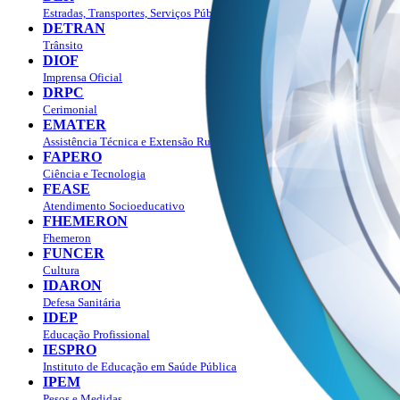
Estradas, Transportes, Serviços Públicos
DETRAN
Trânsito
DIOF
Imprensa Oficial
DRPC
Cerimonial
EMATER
Assistência Técnica e Extensão Rural
FAPERO
Ciência e Tecnologia
FEASE
Atendimento Socioeducativo
FHEMERON
Fhemeron
FUNCER
Cultura
IDARON
Defesa Sanitária
IDEP
Educação Profissional
IESPRO
Instituto de Educação em Saúde Pública
IPEM
Pesos e Medidas