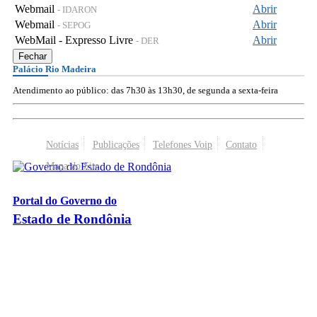
Webmail
Abrir
- IDARON
Webmail
Abrir
- SEPOG
WebMail - Expresso Livre
Abrir
- DER
Fechar
Palácio Rio Madeira
Atendimento ao público: das 7h30 às 13h30, de segunda a sexta-feira
Notícias
Publicações
Telefones Voip
Contato
Mapa do Site
Portal do Governo do
Estado de Rondônia
Palácio Rio Madeira
- Av. Farquar, 2986 - Bairro Pedrinhas
CEP 76.801-470 - Porto Velho, RO
© 2026
Governo do Estado de Rondônia
Todos os Direitos Reservados