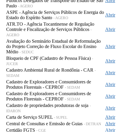
Públicos Delegados de Transporte do Estado de São
Abrir
Paulo
- AGERO
ASPE - Agência de Serviços Públicos de Energia do
Abrir
Estado do Espírito Santo
- AGERO
ATR.TO - Agência Tocantinense de Regulação
Controle e Fiscalização de Serviços Públicos
Abrir
-
AGERO
Avaliação do Seminário Estadual de Reformulação
do Projeto Correção de Fluxo Escolar do Ensino
Abrir
Médio
- SEDUC
Bloqueio de CPF (Cadastro de Pessoa Física)
-
Abrir
JUCER
Cadastro Ambiental Rural de Rondônia - CAR
-
Abrir
SEDAM
Cadastro de Exploradores e Consumidores de
Abrir
Produtos Florestais - CEPROF
- SEDAM
Cadastro de Exploradores e Consumidores de
Abrir
Produtos Florestais - CEPROF
- SEDAM
Cadastro de propriedades produtoras de soja
-
Abrir
IDARON
Carta de Serviço SUPEL
Abrir
- SUPEL
Central de Consultas e Emissão de Guias
Abrir
- DETRAN
Certidão FGTS
Abrir
- CGE