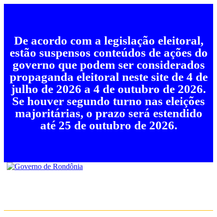
De acordo com a legislação eleitoral,
estão suspensos conteúdos de ações do
governo que podem ser considerados
propaganda eleitoral neste site de 4 de
julho de 2026 a 4 de outubro de 2026.
Se houver segundo turno nas eleições
majoritárias, o prazo será estendido
até 25 de outubro de 2026.