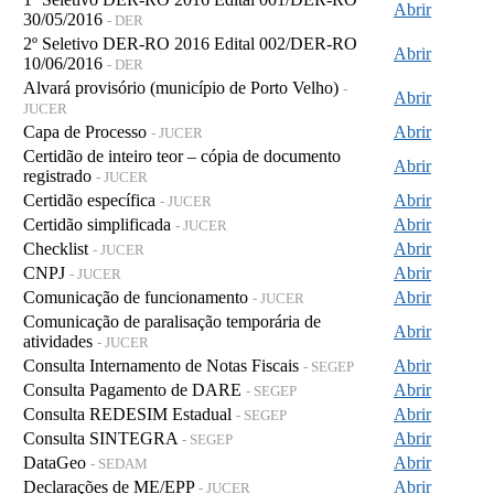
Abrir
30/05/2016
- DER
2º Seletivo DER-RO 2016 Edital 002/DER-RO
Abrir
10/06/2016
- DER
Alvará provisório (município de Porto Velho)
-
Abrir
JUCER
Capa de Processo
Abrir
- JUCER
Certidão de inteiro teor – cópia de documento
Abrir
registrado
- JUCER
Certidão específica
Abrir
- JUCER
Certidão simplificada
Abrir
- JUCER
Checklist
Abrir
- JUCER
CNPJ
Abrir
- JUCER
Comunicação de funcionamento
Abrir
- JUCER
Comunicação de paralisação temporária de
Abrir
atividades
- JUCER
Consulta Internamento de Notas Fiscais
Abrir
- SEGEP
Consulta Pagamento de DARE
Abrir
- SEGEP
Consulta REDESIM Estadual
Abrir
- SEGEP
Consulta SINTEGRA
Abrir
- SEGEP
DataGeo
Abrir
- SEDAM
Declarações de ME/EPP
Abrir
- JUCER