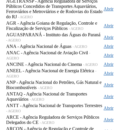
AGETRANSP - Agência Reguladora de Serviços
Públicos Concedidos de Transportes Aquaviários,
Abrir
Ferroviários e Metroviários e de Rodovias do Estado
do RJ
- AGERO
AGR - Agência Goiana de Regulação, Controle e
Abrir
Fiscalização de Serviços Públicos
- AGERO
AGUASPARANÁ - Instituto das Águas do Paraná
Abrir
- AGERO
ANA - Agência Nacional de Águas
Abrir
- AGERO
ANAC - Agência Nacional de Aviação Civil
-
Abrir
AGERO
ANCINE - Agência Nacional do Cinema
Abrir
- AGERO
ANEEL - Agência Nacional de Energia Elétrica
-
Abrir
AGERO
ANP - Agência Nacional do Petróleo, Gás Natural e
Abrir
Biocombustíveis
- AGERO
ANTAQ - Agência Nacional de Transportes
Abrir
Aquaviários
- AGERO
ANTT - Agência Nacional de Transportes Terrestres
Abrir
- AGERO
ARCE - Agência Reguladora de Serviços Públicos
Abrir
Delegados do CE
- AGERO
ARCON - Agência de Regulação e Controle de