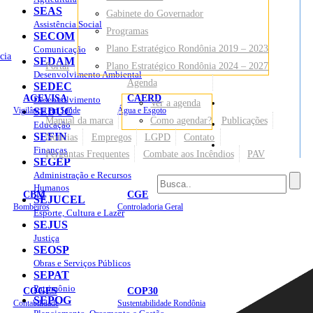
SEAS
Gabinete do Governador
Assistência Social
Programas
SECOM
Plano Estratégico Rondônia 2019 – 2023
Comunicação
cia
SEDAM
Portal
Plano Estratégico Rondônia 2024 – 2027
Desenvolvimento Ambiental
Agenda
SEDEC
AGEVISA
CAERD
Desenvolvimento
Ver a agenda
Mapa do Site
Vigilância em Saúde
SEDUC
Água e Esgoto
Manual da marca
Como agendar?
Publicações
Educação
SEFIN
Notícias
Empregos
LGPD
Contato
Sites
Finanças
Perguntas Frequentes
Combate aos Incêndios
PAV
SEGEP
Administração e Recursos
Humanos
CBM
CGE
SEJUCEL
Bombeiros
Controladoria Geral
Esporte, Cultura e Lazer
SEJUS
Justiça
SEOSP
Obras e Serviços Públicos
SEPAT
Patrimônio
COGES
COP30
SEPOG
Contabilidade
Sustentabilidade Rondônia