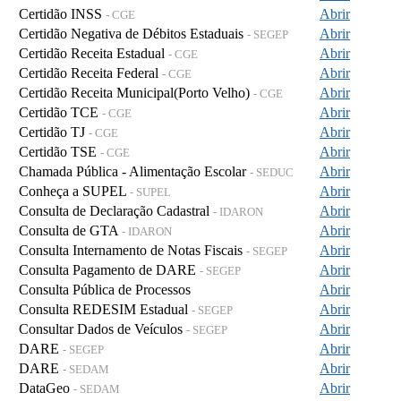
Certidão INSS
Abrir
- CGE
Certidão Negativa de Débitos Estaduais
Abrir
- SEGEP
Certidão Receita Estadual
Abrir
- CGE
Certidão Receita Federal
Abrir
- CGE
Certidão Receita Municipal(Porto Velho)
Abrir
- CGE
Certidão TCE
Abrir
- CGE
Certidão TJ
Abrir
- CGE
Certidão TSE
Abrir
- CGE
Chamada Pública - Alimentação Escolar
Abrir
- SEDUC
Conheça a SUPEL
Abrir
- SUPEL
Consulta de Declaração Cadastral
Abrir
- IDARON
Consulta de GTA
Abrir
- IDARON
Consulta Internamento de Notas Fiscais
Abrir
- SEGEP
Consulta Pagamento de DARE
Abrir
- SEGEP
Consulta Pública de Processos
Abrir
Consulta REDESIM Estadual
Abrir
- SEGEP
Consultar Dados de Veículos
Abrir
- SEGEP
DARE
Abrir
- SEGEP
DARE
Abrir
- SEDAM
DataGeo
Abrir
- SEDAM