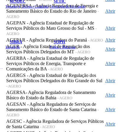
SESDEC
SETIC
AGENERSA - Agência Reguladora de Energia e
Segurança, Defesa e Cidadania
Tecnologia da Informação
Saneamento Básico do Estado do Rio de Janeiro
Abrir
-
AGERO
AGEPAN - Agência Estadual de Regulação de
Serviços Públicos do Mato Grosso do Sul - MS
Abrir
-
AGERO
AGEPAR - Agência Reguladora do Paraná
Abrir
- AGERO
SIBRA
SOPH
AGER - Agência Estadual de Regulação dos
Integração
Portos e Hidrovias
Abrir
Serviços Públicos Delegados do MT
- AGERO
AGERBA - Agência Estadual de Regulação de
Serviços Públicos de Energia, Transporte e
Abrir
 de Gastos Públicos Administrativos
Comunicações da BA
- AGERO
AGERGS - Agência Estadual de Regulação dos
Serviços Públicos Delegados do Rio Grande do Sul
Abrir
- AGERO
AGERSA- Agência Reguladora de Saneamento
Abrir
Básico do Estado da Bahia
- AGERO
AGESAN - Agência Reguladora de Serviços de
Saneamento Básico do Estado de Santa Catarina
Abrir
-
AGERO
AGESC - Agência Reguladora de Serviços Públicos
Abrir
de Santa Catarina
- AGERO