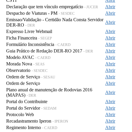
CSTI
Abrir
Declaração que tem vínculo empregatício
Abrir
- JUCER
Despacho de Viaturas - PM
Abrir
- SESDEC
Emissao/Validação - Certidão Nada Consta Servidor
Abrir
DER-RO
- DER
Expresso Livre Webmail
Abrir
Ficha Financeira
Abrir
- SEGEP
Formulário Inconsistência
Abrir
- CAERD
Guia Prático de Redação DER-RO 2017
Abrir
- DER
Modelo AVAC
Abrir
- CAERD
Morada Nova
Abrir
- SEAS
Observatorio
Abrir
- SESDEC
Ordem de Serviço
Abrir
- SESAU
Ordem de Serviço
Abrir
Plano anual de manutenção de Rodovias 2016
Abrir
(MAPAS)
- DER
Portal do Contribuinte
Abrir
Portal do Servidor
Abrir
- SEDAM
Protocolo Web
Abrir
Recadastramento Iperon
Abrir
- IPERON
Regimento Interno
Abrir
- CAERD