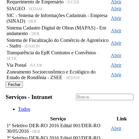
Requerimento de Empresário
Abrir
- JUCER
SIAGEO
Abrir
- SEDAM
SIC - Sistema de Informações Cadastrais - Empresa
Abrir
(SINAD)
- DER
Sistema Cadastro Digital de Obras (MAPAS) - Em
Abrir
andamento
- DER
Sistema de Fiscalização do Comércio de Agrotóxico
Abrir
- Siafro
- IDARON
Transparência da EpR Contratos e Convênios
-
Abrir
SETIC
Via Postal
Abrir
- JUCER
Zoneamento Socioeconômico e Ecológico do
Abrir
Estado de Rondônia - ZSEE
- SEDAM
Fechar
Serviços - Intranet
Todos
Serviço
Link
1º Seletivo DER-RO 2016 Edital 001/DER-RO
Abrir
30/05/2016
- DER
2º Seletivo DER-RO 2016 Edital 002/DER-RO