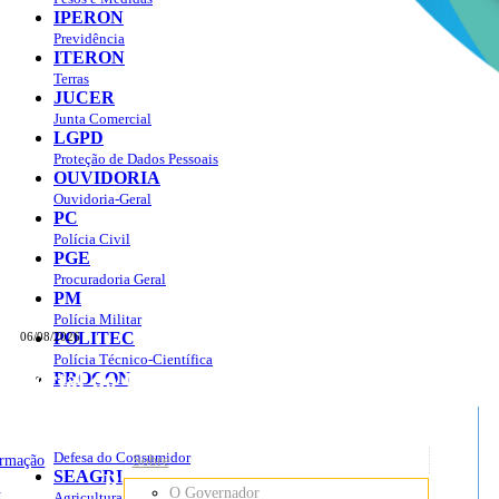
IPERON
Previdência
ITERON
Terras
JUCER
Junta Comercial
LGPD
Proteção de Dados Pessoais
OUVIDORIA
Ouvidoria-Geral
PC
Polícia Civil
PGE
Procuradoria Geral
PM
Polícia Militar
POLITEC
06/08/2026
Polícia Técnico-Científica
Portal do Governo do
Estado de Rondônia
PROCON
sso à Informação
Governo
de
Defesa do Consumidor
ormação
Sobre
SEAGRI
Rondônia
o
O Governador
Agricultura