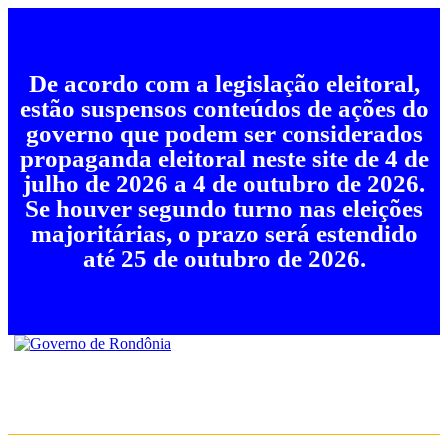
De acordo com a legislação eleitoral,
estão suspensos conteúdos de ações do
governo que podem ser considerados
propaganda eleitoral neste site de 4 de
julho de 2026 a 4 de outubro de 2026.
Se houver segundo turno nas eleições
majoritárias, o prazo será estendido
até 25 de outubro de 2026.