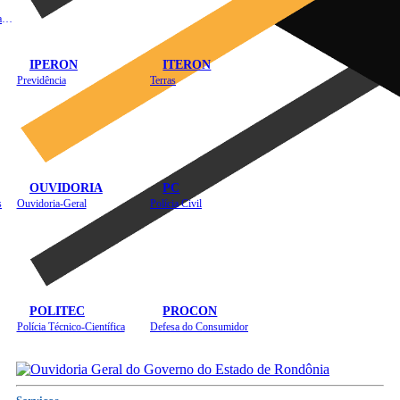
Instituto de Educação em Saúde Pública
IPERON
ITERON
Previdência
Terras
OUVIDORIA
PC
s
Ouvidoria-Geral
Polícia Civil
POLITEC
PROCON
Polícia Técnico-Científica
Defesa do Consumidor