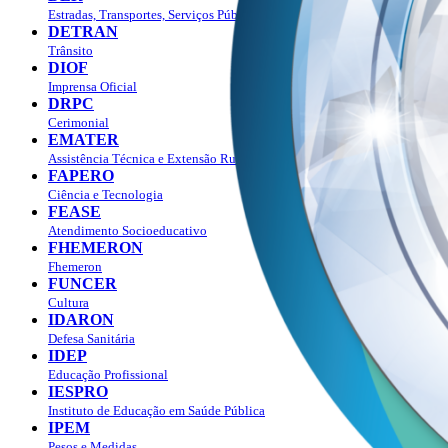
Estradas, Transportes, Serviços Públicos
DETRAN
Trânsito
DIOF
Imprensa Oficial
DRPC
Cerimonial
EMATER
Assistência Técnica e Extensão Rural
FAPERO
Ciência e Tecnologia
FEASE
Atendimento Socioeducativo
FHEMERON
Fhemeron
FUNCER
Cultura
IDARON
Defesa Sanitária
IDEP
Educação Profissional
IESPRO
Instituto de Educação em Saúde Pública
IPEM
Pesos e Medidas