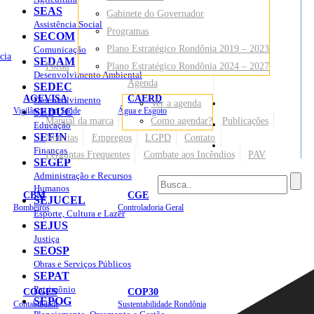
SEAS
Gabinete do Governador
Assistência Social
Programas
SECOM
Plano Estratégico Rondônia 2019 – 2023
Comunicação
cia
SEDAM
Portal
Plano Estratégico Rondônia 2024 – 2027
Desenvolvimento Ambiental
Agenda
SEDEC
AGEVISA
CAERD
Desenvolvimento
Ver a agenda
Mapa do Site
Vigilância em Saúde
SEDUC
Água e Esgoto
Manual da marca
Como agendar?
Publicações
Educação
SEFIN
Notícias
Empregos
LGPD
Contato
Sites
Finanças
Perguntas Frequentes
Combate aos Incêndios
PAV
SEGEP
Administração e Recursos
Humanos
CBM
CGE
SEJUCEL
Bombeiros
Controladoria Geral
Esporte, Cultura e Lazer
SEJUS
Justiça
SEOSP
Obras e Serviços Públicos
SEPAT
Patrimônio
COGES
COP30
SEPOG
Contabilidade
Sustentabilidade Rondônia