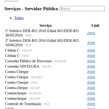
Serviços - Servidor Público
Todos
Serviço
Link
1º Seletivo DER-RO 2016 Edital 001/DER-RO
Abrir
30/05/2016
- DER
2º Seletivo DER-RO 2016 Edital 002/DER-RO
Abrir
10/06/2016
- DER
Cédula C
Abrir
- SEGEP
Cédula C
Abrir
- DER
Consulta Pública de Processos
Abrir
- IDARON
Consulta SINTEGRA
Abrir
- SEGEP
Contra Cheque
Abrir
Contra Cheque
Abrir
- SESDEC
Contra Cheque
Abrir
- DER
Contra-cheque
Abrir
- SEGEP
Contracheque
Abrir
- IDARON
Contracheque
Abrir
- SEDAM
Controle de Tramitação
Abrir
- PGE