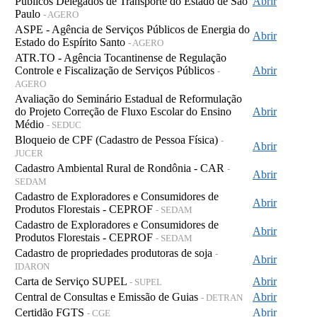
Públicos Delegados de Transporte do Estado de São
Abrir
Paulo
- AGERO
ASPE - Agência de Serviços Públicos de Energia do
Abrir
Estado do Espírito Santo
- AGERO
ATR.TO - Agência Tocantinense de Regulação
Controle e Fiscalização de Serviços Públicos
Abrir
-
AGERO
Avaliação do Seminário Estadual de Reformulação
do Projeto Correção de Fluxo Escolar do Ensino
Abrir
Médio
- SEDUC
Bloqueio de CPF (Cadastro de Pessoa Física)
-
Abrir
JUCER
Cadastro Ambiental Rural de Rondônia - CAR
-
Abrir
SEDAM
Cadastro de Exploradores e Consumidores de
Abrir
Produtos Florestais - CEPROF
- SEDAM
Cadastro de Exploradores e Consumidores de
Abrir
Produtos Florestais - CEPROF
- SEDAM
Cadastro de propriedades produtoras de soja
-
Abrir
IDARON
Carta de Serviço SUPEL
Abrir
- SUPEL
Central de Consultas e Emissão de Guias
Abrir
- DETRAN
Certidão FGTS
Abrir
- CGE