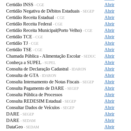
Certidão INSS
Abrir
- CGE
Certidão Negativa de Débitos Estaduais
Abrir
- SEGEP
Certidão Receita Estadual
Abrir
- CGE
Certidão Receita Federal
Abrir
- CGE
Certidão Receita Municipal(Porto Velho)
Abrir
- CGE
Certidão TCE
Abrir
- CGE
Certidão TJ
Abrir
- CGE
Certidão TSE
Abrir
- CGE
Chamada Pública - Alimentação Escolar
Abrir
- SEDUC
Conheça a SUPEL
Abrir
- SUPEL
Consulta de Declaração Cadastral
Abrir
- IDARON
Consulta de GTA
Abrir
- IDARON
Consulta Internamento de Notas Fiscais
Abrir
- SEGEP
Consulta Pagamento de DARE
Abrir
- SEGEP
Consulta Pública de Processos
Abrir
Consulta REDESIM Estadual
Abrir
- SEGEP
Consultar Dados de Veículos
Abrir
- SEGEP
DARE
Abrir
- SEGEP
DARE
Abrir
- SEDAM
DataGeo
Abrir
- SEDAM