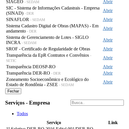
SIAGEO
Abrir
- SEDAM
SIC - Sistema de Informações Cadastrais - Empresa
Abrir
(SINAD)
- DER
SINAFLOR
Abrir
- SEDAM
Sistema Cadastro Digital de Obras (MAPAS) - Em
Abrir
andamento
- DER
Sistema de Gerenciamento de Lotes - SIGLO
Abrir
INCRA
- SEDAM
SROF - Certificado de Regularidade de Obras
Abrir
Transparência da EpR Contratos e Convênios
-
Abrir
SETIC
Transparência DEOSP-RO
Abrir
Transparência DER-RO
Abrir
- DER
Zoneamento Socioeconômico e Ecológico do
Abrir
Estado de Rondônia - ZSEE
- SEDAM
Fechar
Serviços - Empresa
Todos
Serviço
Link
1º Seletivo DER-RO 2016 Edital 001/DER-RO