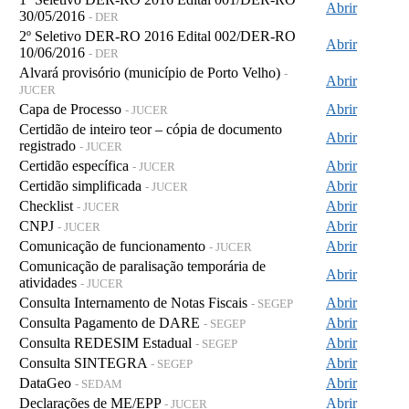
Abrir
30/05/2016
- DER
2º Seletivo DER-RO 2016 Edital 002/DER-RO
Abrir
10/06/2016
- DER
Alvará provisório (município de Porto Velho)
-
Abrir
JUCER
Capa de Processo
Abrir
- JUCER
Certidão de inteiro teor – cópia de documento
Abrir
registrado
- JUCER
Certidão específica
Abrir
- JUCER
Certidão simplificada
Abrir
- JUCER
Checklist
Abrir
- JUCER
CNPJ
Abrir
- JUCER
Comunicação de funcionamento
Abrir
- JUCER
Comunicação de paralisação temporária de
Abrir
atividades
- JUCER
Consulta Internamento de Notas Fiscais
Abrir
- SEGEP
Consulta Pagamento de DARE
Abrir
- SEGEP
Consulta REDESIM Estadual
Abrir
- SEGEP
Consulta SINTEGRA
Abrir
- SEGEP
DataGeo
Abrir
- SEDAM
Declarações de ME/EPP
Abrir
- JUCER