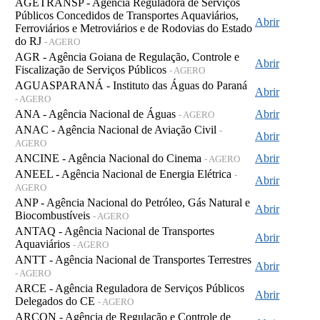
AGETRANSP - Agência Reguladora de Serviços
Públicos Concedidos de Transportes Aquaviários,
Abrir
Ferroviários e Metroviários e de Rodovias do Estado
do RJ
- AGERO
AGR - Agência Goiana de Regulação, Controle e
Abrir
Fiscalização de Serviços Públicos
- AGERO
AGUASPARANÁ - Instituto das Águas do Paraná
Abrir
- AGERO
ANA - Agência Nacional de Águas
Abrir
- AGERO
ANAC - Agência Nacional de Aviação Civil
-
Abrir
AGERO
ANCINE - Agência Nacional do Cinema
Abrir
- AGERO
ANEEL - Agência Nacional de Energia Elétrica
-
Abrir
AGERO
ANP - Agência Nacional do Petróleo, Gás Natural e
Abrir
Biocombustíveis
- AGERO
ANTAQ - Agência Nacional de Transportes
Abrir
Aquaviários
- AGERO
ANTT - Agência Nacional de Transportes Terrestres
Abrir
- AGERO
ARCE - Agência Reguladora de Serviços Públicos
Abrir
Delegados do CE
- AGERO
ARCON - Agência de Regulação e Controle de