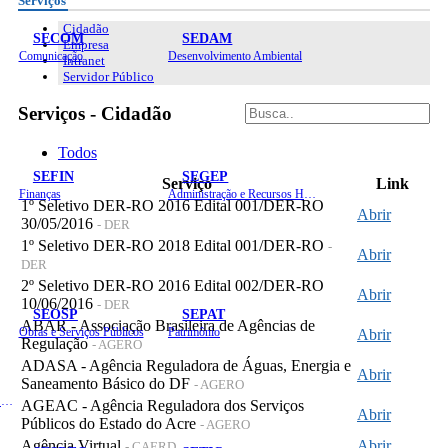
Serviços
Cidadão
SECOM
SEDAM
Empresa
Comunicação
Desenvolvimento Ambiental
Intranet
Servidor Público
Serviços - Cidadão
Todos
SEFIN
SEGEP
Serviço
Link
Finanças
Administração e Recursos Humanos
1º Seletivo DER-RO 2016 Edital 001/DER-RO
Abrir
30/05/2016
- DER
1º Seletivo DER-RO 2018 Edital 001/DER-RO
-
Abrir
DER
2º Seletivo DER-RO 2016 Edital 002/DER-RO
Abrir
10/06/2016
- DER
SEOSP
SEPAT
ABAR - Associação Brasileira de Agências de
Obras e Serviços Públicos
Patrimônio
Abrir
Regulação
- AGERO
ADASA - Agência Reguladora de Águas, Energia e
Abrir
Saneamento Básico do DF
- AGERO
Planejamento, Orçamento e Gestão
AGEAC - Agência Reguladora dos Serviços
Abrir
Públicos do Estado do Acre
- AGERO
Agência Virtual
Abrir
- CAERD