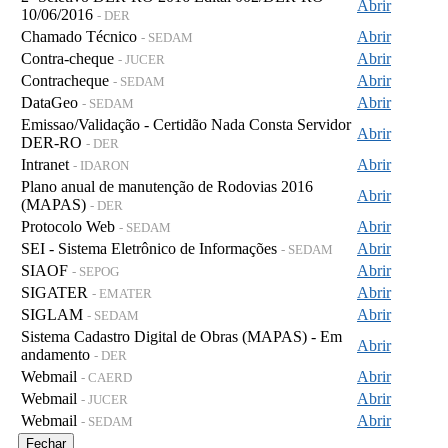
Abrir
10/06/2016
- DER
Chamado Técnico
Abrir
- SEDAM
Contra-cheque
Abrir
- JUCER
Contracheque
Abrir
- SEDAM
DataGeo
Abrir
- SEDAM
Emissao/Validação - Certidão Nada Consta Servidor
Abrir
DER-RO
- DER
Intranet
Abrir
- IDARON
Plano anual de manutenção de Rodovias 2016
Abrir
(MAPAS)
- DER
Protocolo Web
Abrir
- SEDAM
SEI - Sistema Eletrônico de Informações
Abrir
- SEDAM
SIAOF
Abrir
- SEPOG
SIGATER
Abrir
- EMATER
SIGLAM
Abrir
- SEDAM
Sistema Cadastro Digital de Obras (MAPAS) - Em
Abrir
andamento
- DER
Webmail
Abrir
- CAERD
Webmail
Abrir
- JUCER
Webmail
Abrir
- SEDAM
Fechar