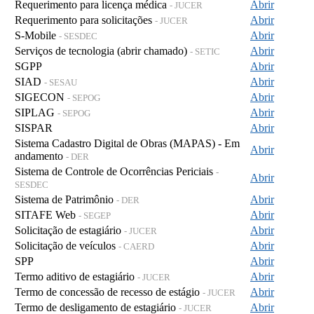
Requerimento para licença médica
Abrir
- JUCER
Requerimento para solicitações
Abrir
- JUCER
S-Mobile
Abrir
- SESDEC
Serviços de tecnologia (abrir chamado)
Abrir
- SETIC
SGPP
Abrir
SIAD
Abrir
- SESAU
SIGECON
Abrir
- SEPOG
SIPLAG
Abrir
- SEPOG
SISPAR
Abrir
Sistema Cadastro Digital de Obras (MAPAS) - Em
Abrir
andamento
- DER
Sistema de Controle de Ocorrências Periciais
-
Abrir
SESDEC
Sistema de Patrimônio
Abrir
- DER
SITAFE Web
Abrir
- SEGEP
Solicitação de estagiário
Abrir
- JUCER
Solicitação de veículos
Abrir
- CAERD
SPP
Abrir
Termo aditivo de estagiário
Abrir
- JUCER
Termo de concessão de recesso de estágio
Abrir
- JUCER
Termo de desligamento de estagiário
Abrir
- JUCER