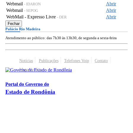
Webmail
Abrir
- IDARON
Webmail
Abrir
- SEPOG
WebMail - Expresso Livre
Abrir
- DER
Fechar
Palácio Rio Madeira
Atendimento ao público: das 7h30 às 13h30, de segunda a sexta-feira
Notícias
Publicações
Telefones Voip
Contato
Mapa do Site
Portal do Governo do
Estado de Rondônia
Palácio Rio Madeira
- Av. Farquar, 2986 - Bairro Pedrinhas
CEP 76.801-470 - Porto Velho, RO
© 2026
Governo do Estado de Rondônia
Todos os Direitos Reservados