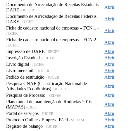
Documento de Arrecadação de Receitas Estaduais –
Abrir
DARE
- JUCER
Documento de Arrecadação de Receitas Federais –
Abrir
DARF
- JUCER
Ficha de cadastro nacional de empresas – FCN 1
-
Abrir
JUCER
Ficha de cadastro nacional de empresas – FCN 2
-
Abrir
JUCER
Impressão de DARE
Abrir
- SEGEP
Inscrição Estadual
Abrir
- JUCER
Livro digital
Abrir
- JUCER
Livro mercantil
Abrir
- JUCER
Pedido de restituição
Abrir
- JUCER
Pesquisa CNAE (Classificação Nacional de
Abrir
Atividades Econômicas)
- JUCER
Pesquisa de Processo
Abrir
- SEDAM
Plano anual de manutenção de Rodovias 2016
Abrir
(MAPAS)
- DER
Portal de serviços
Abrir
- JUCER
Protocolo Online - Empresa Fácil
Abrir
- SEDAM
Registro de balanço
Abrir
- JUCER