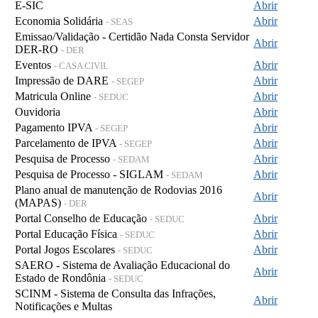
E-SIC
Abrir
Economia Solidária
Abrir
- SEAS
Emissao/Validação - Certidão Nada Consta Servidor
Abrir
DER-RO
- DER
Eventos
Abrir
- CASA CIVIL
Impressão de DARE
Abrir
- SEGEP
Matricula Online
Abrir
- SEDUC
Ouvidoria
Abrir
Pagamento IPVA
Abrir
- SEGEP
Parcelamento de IPVA
Abrir
- SEGEP
Pesquisa de Processo
Abrir
- SEDAM
Pesquisa de Processo - SIGLAM
Abrir
- SEDAM
Plano anual de manutenção de Rodovias 2016
Abrir
(MAPAS)
- DER
Portal Conselho de Educação
Abrir
- SEDUC
Portal Educação Física
Abrir
- SEDUC
Portal Jogos Escolares
Abrir
- SEDUC
SAERO - Sistema de Avaliação Educacional do
Abrir
Estado de Rondônia
- SEDUC
SCINM - Sistema de Consulta das Infrações,
Abrir
Notificações e Multas