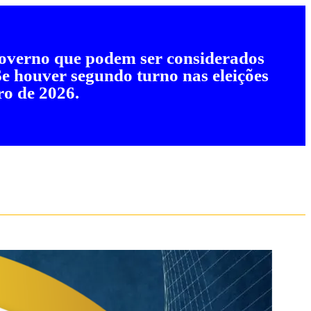
 governo que podem ser considerados
 Se houver segundo turno nas eleições
ro de 2026.