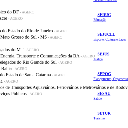
sico do DF
- AGERO
SEDUC
 Acre
- AGERO
Educação
do Estado do Rio de Janeiro
- AGERO
SEJUCEL
 Mato Grosso do Sul - MS
- AGERO
Esporte, Cultura e Lazer
legados do MT
- AGERO
SEJUS
 Energia, Transporte e Comunicações da BA
- AGERO
Justiça
elegados do Rio Grande do Sul
- AGERO
a Bahia
- AGERO
SEPOG
o Estado de Santa Catarina
- AGERO
na
- AGERO
de Transportes Aquaviários, Ferroviários e Metroviários e de Rodov
SESAU
rviços Públicos
- AGERO
Saúde
SETUR
Turismo