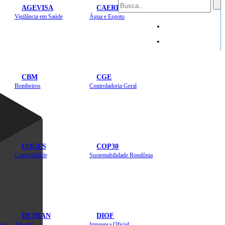
AGEVISA
CAERD
Mapa do Site
Vigilância em Saúde
Água e Esgoto
Sites
CBM
CGE
Bombeiros
Controladoria Geral
COGES
COP30
Contabilidade
Sustentabilidade Rondônia
DETRAN
DIOF
Estradas, Transportes, Serviços Públicos
Trânsito
Imprensa Oficial