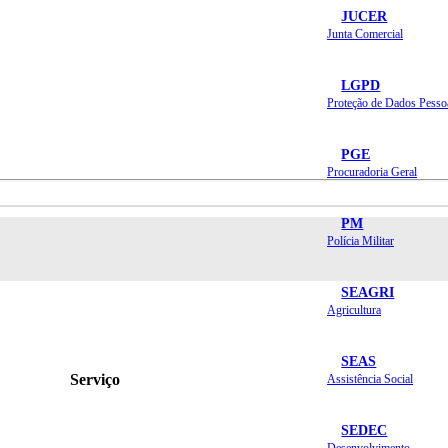
JUCER
Junta Comercial
LGPD
Proteção de Dados Pesso
PGE
Procuradoria Geral
PM
Polícia Militar
SEAGRI
Agricultura
SEAS
Serviço
Assistência Social
SEDEC
Desenvolvimento