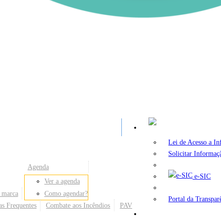
A
Lei de Acesso a I
Solicitar Informaç
Agenda
e-SIC
Ver a agenda
 marca
Como agendar?
Portal da Transpar
as Frequentes
Combate aos Incêndios
PAV
Secretarias e Órgãos