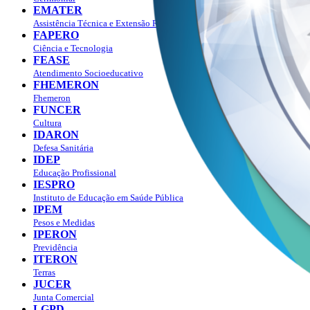
EMATER
Assistência Técnica e Extensão Rural
FAPERO
Ciência e Tecnologia
FEASE
Atendimento Socioeducativo
FHEMERON
Fhemeron
FUNCER
Cultura
IDARON
Defesa Sanitária
IDEP
Educação Profissional
IESPRO
Instituto de Educação em Saúde Pública
IPEM
Pesos e Medidas
IPERON
Previdência
ITERON
Terras
JUCER
Junta Comercial
LGPD