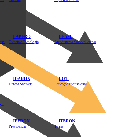
FAPERO
FEASE
Assistência Técnica e Extensão Rural
Ciência e Tecnologia
Atendimento Socioeducativo
IDARON
IDEP
Defesa Sanitária
Educação Profissional
Instituto de Educação em Saúde Pública
IPERON
ITERON
Previdência
Terras