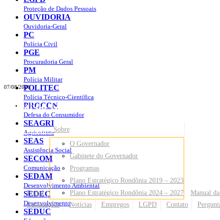
Proteção de Dados Pessoais
OUVIDORIA
Ouvidoria-Geral
PC
Polícia Civil
PGE
Procuradoria Geral
PM
Polícia Militar
POLITEC
07/08/2026
Polícia Técnico-Científica
Portal do Governo do
Estado de Rondônia
PROCON
Defesa do Consumidor
SEAGRI
Governo
de Rondônia
Sobre
Agricultura
SEAS
O Governador
Assistência Social
Gabinete do Governador
SECOM
Comunicação
Programas
SEDAM
Plano Estratégico Rondônia 2019 – 2023
Desenvolvimento Ambiental
Portal
Plano Estratégico Rondônia 2024 – 2027
Manual da
SEDEC
Desenvolvimento
Publicações
Notícias
Empregos
LGPD
Contato
Pergunt
SEDUC