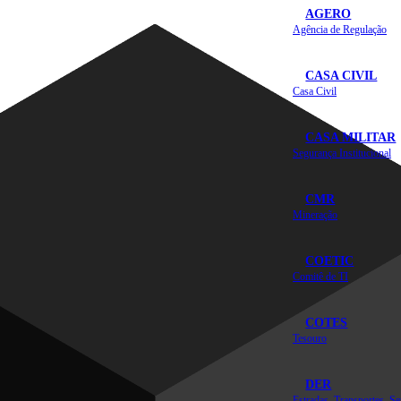
AGERO
Agência de Regulação
CASA CIVIL
Casa Civil
CASA MILITAR
Segurança Institucional
CMR
Mineração
COETIC
Comitê de TI
COTES
Tesouro
DER