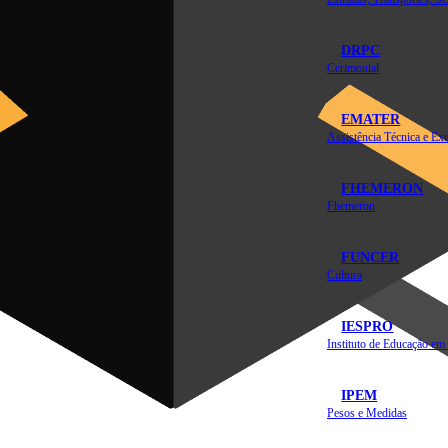
DRPC
Cerimonial
EMATER
FHEMERON
Fhemeron
FUNCER
Cultura
IESPRO
IPEM
Pesos e Medidas