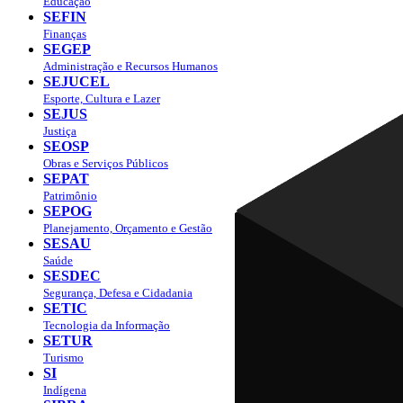
Educação
SEFIN
Finanças
SEGEP
Administração e Recursos Humanos
SEJUCEL
Esporte, Cultura e Lazer
SEJUS
Justiça
SEOSP
Obras e Serviços Públicos
SEPAT
Patrimônio
SEPOG
Planejamento, Orçamento e Gestão
SESAU
Saúde
SESDEC
Segurança, Defesa e Cidadania
SETIC
Tecnologia da Informação
SETUR
Turismo
SI
Indígena