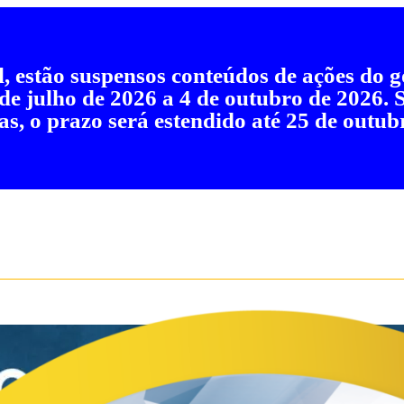
al, estão suspensos conteúdos de ações do
 de julho de 2026 a 4 de outubro de 2026.
as, o prazo será estendido até 25 de outub