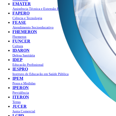
EMATER
Assistência Técnica e Extensão Rural
FAPERO
Ciência e Tecnologia
FEASE
Atendimento Socioeducativo
FHEMERON
Fhemeron
FUNCER
Cultura
IDARON
Defesa Sanitária
IDEP
Educação Profissional
IESPRO
Instituto de Educação em Saúde Pública
IPEM
Pesos e Medidas
IPERON
Previdência
ITERON
Terras
JUCER
Junta Comercial
LGPD