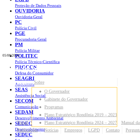
Proteção de Dados Pessoais
OUVIDORIA
Ouvidoria-Geral
PC
Polícia Civil
PGE
Procuradoria Geral
PM
Polícia Militar
POLITEC
05/08/2026
Polícia Técnico-Científica
Portal do Governo do
Estado de Rondônia
PROCON
Defesa do Consumidor
SEAGRI
Governo
de Rondônia
Sobre
Agricultura
SEAS
O Governador
Assistência Social
Gabinete do Governador
SECOM
Comunicação
Programas
SEDAM
Plano Estratégico Rondônia 2019 – 2023
Desenvolvimento Ambiental
Portal
Plano Estratégico Rondônia 2024 – 2027
Manual da
SEDEC
Desenvolvimento
Publicações
Notícias
Empregos
LGPD
Contato
Pergunt
SEDUC