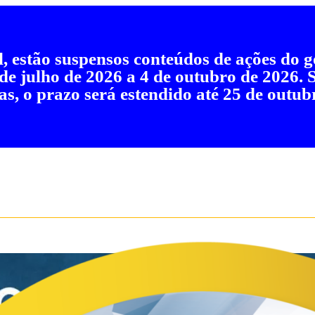
al, estão suspensos conteúdos de ações do
 de julho de 2026 a 4 de outubro de 2026.
as, o prazo será estendido até 25 de outub