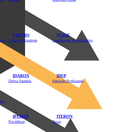
FAPERO
FEASE
Assistência Técnica e Extensão Rural
Ciência e Tecnologia
Atendimento Socioeducativo
IDARON
IDEP
Defesa Sanitária
Educação Profissional
Instituto de Educação em Saúde Pública
IPERON
ITERON
Previdência
Terras