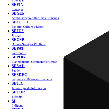
Educação
SEFIN
Finanças
SEGEP
Administração e Recursos Humanos
SEJUCEL
Esporte, Cultura e Lazer
SEJUS
Justiça
SEOSP
Obras e Serviços Públicos
SEPAT
Patrimônio
SEPOG
Planejamento, Orçamento e Gestão
SESAU
Saúde
SESDEC
Segurança, Defesa e Cidadania
SETIC
Tecnologia da Informação
SETUR
Turismo
SI
Indígena