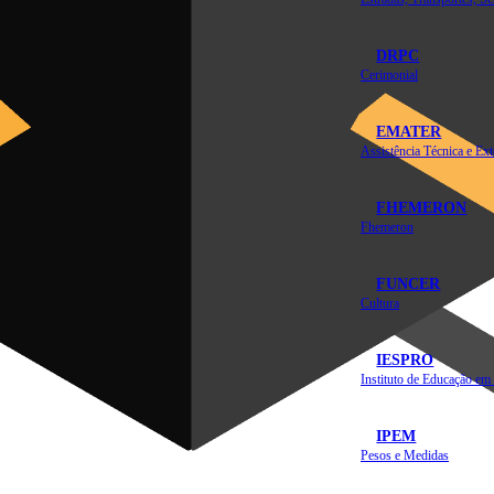
DRPC
Cerimonial
EMATER
FHEMERON
Fhemeron
FUNCER
Cultura
IESPRO
IPEM
Pesos e Medidas