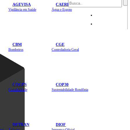
AGEVISA
CAERD
Mapa do Site
Vigilância em Saúde
Água e Esgoto
Sites
CBM
CGE
Bombeiros
Controladoria Geral
COGES
COP30
Contabilidade
Sustentabilidade Rondônia
DETRAN
DIOF
Estradas, Transportes, Serviços Públicos
Trânsito
Imprensa Oficial