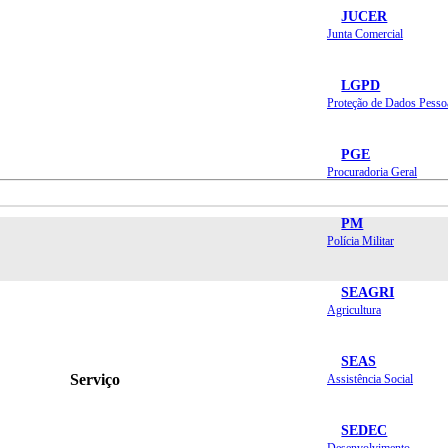
JUCER
Junta Comercial
LGPD
Proteção de Dados Pesso
PGE
Procuradoria Geral
PM
Polícia Militar
SEAGRI
Agricultura
SEAS
Serviço
Assistência Social
SEDEC
Desenvolvimento