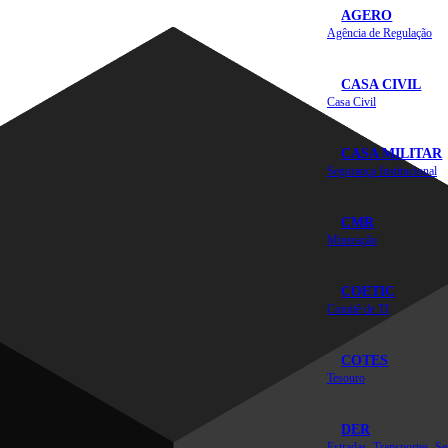
AGERO
Agência de Regulação
CASA CIVIL
Casa Civil
CASA MILITAR
Segurança Institucional
CMR
Mineração
COETIC
Comitê de TI
COTES
Tesouro
DER