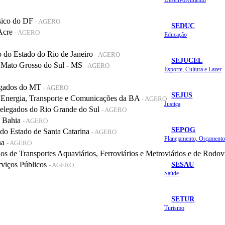
sico do DF
- AGERO
SEDUC
 Acre
- AGERO
Educação
do Estado do Rio de Janeiro
- AGERO
SEJUCEL
 Mato Grosso do Sul - MS
- AGERO
Esporte, Cultura e Lazer
legados do MT
- AGERO
SEJUS
 Energia, Transporte e Comunicações da BA
- AGERO
Justiça
elegados do Rio Grande do Sul
- AGERO
a Bahia
- AGERO
SEPOG
o Estado de Santa Catarina
- AGERO
na
- AGERO
de Transportes Aquaviários, Ferroviários e Metroviários e de Rodov
SESAU
rviços Públicos
- AGERO
Saúde
SETUR
Turismo