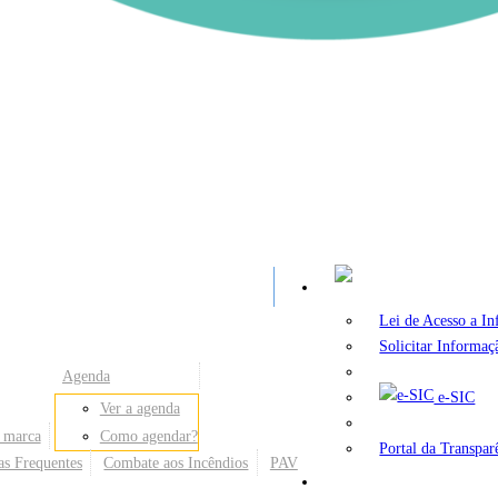
A
Lei de Acesso a I
Solicitar Informaç
Agenda
e-SIC
Ver a agenda
 marca
Como agendar?
Portal da Transpar
as Frequentes
Combate aos Incêndios
PAV
Secretarias e Órgãos