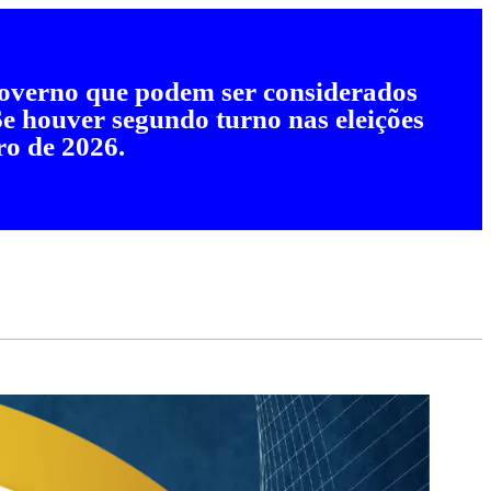
 governo que podem ser considerados
 Se houver segundo turno nas eleições
ro de 2026.