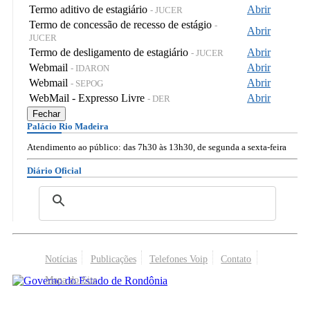
Termo aditivo de estagiário
Abrir
- JUCER
Termo de concessão de recesso de estágio
-
Abrir
JUCER
Termo de desligamento de estagiário
Abrir
- JUCER
Webmail
Abrir
- IDARON
Webmail
Abrir
- SEPOG
WebMail - Expresso Livre
Abrir
- DER
Fechar
Palácio Rio Madeira
Atendimento ao público: das 7h30 às 13h30, de segunda a sexta-feira
Diário Oficial
Notícias
Publicações
Telefones Voip
Contato
Mapa do Site