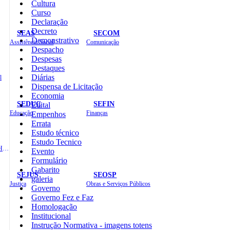
Cultura
Curso
Declaração
Decreto
SEAS
SECOM
Demonstrativo
Assistência Social
Comunicação
Despacho
Despesas
Destaques
Diárias
l
Dispensa de Licitação
Economia
SEDUC
SEFIN
Edital
Educação
Finanças
Empenhos
Errata
Estudo técnico
Estudo Tecnico
Administração e Recursos Humanos
Evento
Formulário
Gabarito
SEJUS
SEOSP
galeria
Justiça
Obras e Serviços Públicos
Governo
Governo Fez e Faz
Homologação
Institucional
Instrução Normativa - imagens totens