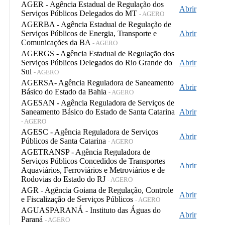
AGER - Agência Estadual de Regulação dos
Abrir
Serviços Públicos Delegados do MT
- AGERO
AGERBA - Agência Estadual de Regulação de
Serviços Públicos de Energia, Transporte e
Abrir
Comunicações da BA
- AGERO
AGERGS - Agência Estadual de Regulação dos
Serviços Públicos Delegados do Rio Grande do
Abrir
Sul
- AGERO
AGERSA- Agência Reguladora de Saneamento
Abrir
Básico do Estado da Bahia
- AGERO
AGESAN - Agência Reguladora de Serviços de
Saneamento Básico do Estado de Santa Catarina
Abrir
- AGERO
AGESC - Agência Reguladora de Serviços
Abrir
Públicos de Santa Catarina
- AGERO
AGETRANSP - Agência Reguladora de
Serviços Públicos Concedidos de Transportes
Abrir
Aquaviários, Ferroviários e Metroviários e de
Rodovias do Estado do RJ
- AGERO
AGR - Agência Goiana de Regulação, Controle
Abrir
e Fiscalização de Serviços Públicos
- AGERO
AGUASPARANÁ - Instituto das Águas do
Abrir
Paraná
- AGERO