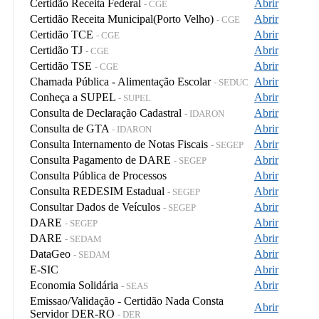
Certidão Receita Federal
Abrir
- CGE
Certidão Receita Municipal(Porto Velho)
Abrir
- CGE
Certidão TCE
Abrir
- CGE
Certidão TJ
Abrir
- CGE
Certidão TSE
Abrir
- CGE
Chamada Pública - Alimentação Escolar
Abrir
- SEDUC
Conheça a SUPEL
Abrir
- SUPEL
Consulta de Declaração Cadastral
Abrir
- IDARON
Consulta de GTA
Abrir
- IDARON
Consulta Internamento de Notas Fiscais
Abrir
- SEGEP
Consulta Pagamento de DARE
Abrir
- SEGEP
Consulta Pública de Processos
Abrir
Consulta REDESIM Estadual
Abrir
- SEGEP
Consultar Dados de Veículos
Abrir
- SEGEP
DARE
Abrir
- SEGEP
DARE
Abrir
- SEDAM
DataGeo
Abrir
- SEDAM
E-SIC
Abrir
Economia Solidária
Abrir
- SEAS
Emissao/Validação - Certidão Nada Consta
Abrir
Servidor DER-RO
- DER