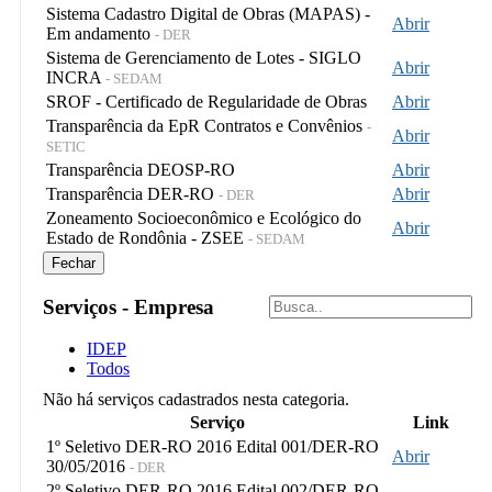
Sistema Cadastro Digital de Obras (MAPAS) -
Abrir
Em andamento
- DER
Sistema de Gerenciamento de Lotes - SIGLO
Abrir
INCRA
- SEDAM
SROF - Certificado de Regularidade de Obras
Abrir
Transparência da EpR Contratos e Convênios
-
Abrir
SETIC
Transparência DEOSP-RO
Abrir
Transparência DER-RO
Abrir
- DER
Zoneamento Socioeconômico e Ecológico do
Abrir
Estado de Rondônia - ZSEE
- SEDAM
Fechar
Serviços - Empresa
IDEP
Todos
Não há serviços cadastrados nesta categoria.
Serviço
Link
1º Seletivo DER-RO 2016 Edital 001/DER-RO
Abrir
30/05/2016
- DER
2º Seletivo DER-RO 2016 Edital 002/DER-RO