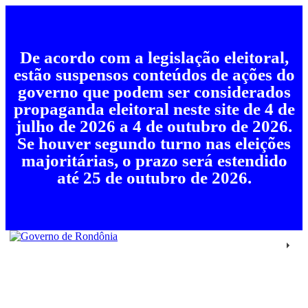
De acordo com a legislação eleitoral,
estão suspensos conteúdos de ações do
governo que podem ser considerados
propaganda eleitoral neste site de 4 de
julho de 2026 a 4 de outubro de 2026.
Se houver segundo turno nas eleições
majoritárias, o prazo será estendido
até 25 de outubro de 2026.