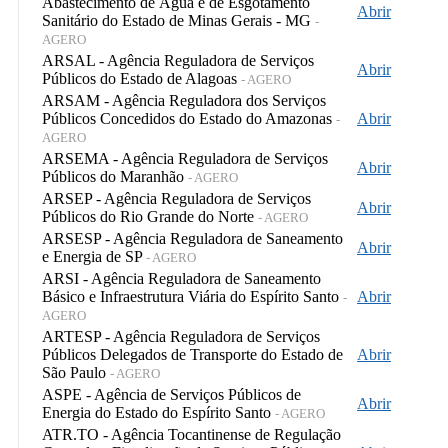
Abastecimento de Água e de Esgotamento
Abrir
Sanitário do Estado de Minas Gerais - MG
-
AGERO
ARSAL - Agência Reguladora de Serviços
Abrir
Públicos do Estado de Alagoas
- AGERO
ARSAM - Agência Reguladora dos Serviços
Públicos Concedidos do Estado do Amazonas
Abrir
-
AGERO
ARSEMA - Agência Reguladora de Serviços
Abrir
Públicos do Maranhão
- AGERO
ARSEP - Agência Reguladora de Serviços
Abrir
Públicos do Rio Grande do Norte
- AGERO
ARSESP - Agência Reguladora de Saneamento
Abrir
e Energia de SP
- AGERO
ARSI - Agência Reguladora de Saneamento
Básico e Infraestrutura Viária do Espírito Santo
Abrir
-
AGERO
ARTESP - Agência Reguladora de Serviços
Públicos Delegados de Transporte do Estado de
Abrir
São Paulo
- AGERO
ASPE - Agência de Serviços Públicos de
Abrir
Energia do Estado do Espírito Santo
- AGERO
ATR.TO - Agência Tocantinense de Regulação