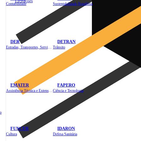
Licitações
Contabilidade
Sustentabilidade Rondônia
DER
DETRAN
Estradas, Transportes, Serviços Públicos
Trânsito
EMATER
FAPERO
Assistência Técnica e Extensão Rural
Ciência e Tecnologia
o
FUNCER
IDARON
Cultura
Defesa Sanitária