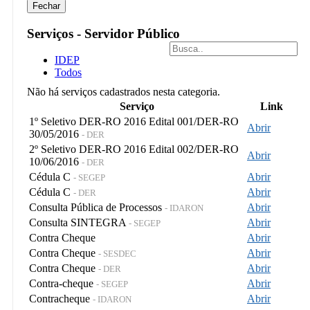
Fechar
Serviços - Servidor Público
IDEP
Todos
Não há serviços cadastrados nesta categoria.
Serviço
Link
1º Seletivo DER-RO 2016 Edital 001/DER-RO
Abrir
30/05/2016
- DER
2º Seletivo DER-RO 2016 Edital 002/DER-RO
Abrir
10/06/2016
- DER
Cédula C
Abrir
- SEGEP
Cédula C
Abrir
- DER
Consulta Pública de Processos
Abrir
- IDARON
Consulta SINTEGRA
Abrir
- SEGEP
Contra Cheque
Abrir
Contra Cheque
Abrir
- SESDEC
Contra Cheque
Abrir
- DER
Contra-cheque
Abrir
- SEGEP
Contracheque
Abrir
- IDARON