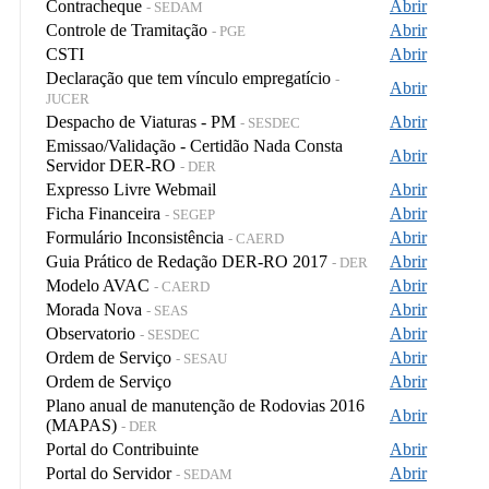
Contracheque
Abrir
- SEDAM
Controle de Tramitação
Abrir
- PGE
CSTI
Abrir
Declaração que tem vínculo empregatício
-
Abrir
JUCER
Despacho de Viaturas - PM
Abrir
- SESDEC
Emissao/Validação - Certidão Nada Consta
Abrir
Servidor DER-RO
- DER
Expresso Livre Webmail
Abrir
Ficha Financeira
Abrir
- SEGEP
Formulário Inconsistência
Abrir
- CAERD
Guia Prático de Redação DER-RO 2017
Abrir
- DER
Modelo AVAC
Abrir
- CAERD
Morada Nova
Abrir
- SEAS
Observatorio
Abrir
- SESDEC
Ordem de Serviço
Abrir
- SESAU
Ordem de Serviço
Abrir
Plano anual de manutenção de Rodovias 2016
Abrir
(MAPAS)
- DER
Portal do Contribuinte
Abrir
Portal do Servidor
Abrir
- SEDAM