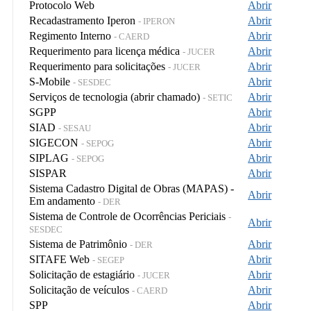
Protocolo Web
Abrir
Recadastramento Iperon
Abrir
- IPERON
Regimento Interno
Abrir
- CAERD
Requerimento para licença médica
Abrir
- JUCER
Requerimento para solicitações
Abrir
- JUCER
S-Mobile
Abrir
- SESDEC
Serviços de tecnologia (abrir chamado)
Abrir
- SETIC
SGPP
Abrir
SIAD
Abrir
- SESAU
SIGECON
Abrir
- SEPOG
SIPLAG
Abrir
- SEPOG
SISPAR
Abrir
Sistema Cadastro Digital de Obras (MAPAS) -
Abrir
Em andamento
- DER
Sistema de Controle de Ocorrências Periciais
-
Abrir
SESDEC
Sistema de Patrimônio
Abrir
- DER
SITAFE Web
Abrir
- SEGEP
Solicitação de estagiário
Abrir
- JUCER
Solicitação de veículos
Abrir
- CAERD
SPP
Abrir