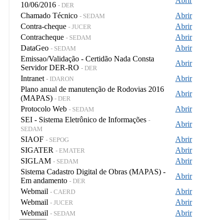
Abrir
10/06/2016
- DER
Chamado Técnico
Abrir
- SEDAM
Contra-cheque
Abrir
- JUCER
Contracheque
Abrir
- SEDAM
DataGeo
Abrir
- SEDAM
Emissao/Validação - Certidão Nada Consta
Abrir
Servidor DER-RO
- DER
Intranet
Abrir
- IDARON
Plano anual de manutenção de Rodovias 2016
Abrir
(MAPAS)
- DER
Protocolo Web
Abrir
- SEDAM
SEI - Sistema Eletrônico de Informações
-
Abrir
SEDAM
SIAOF
Abrir
- SEPOG
SIGATER
Abrir
- EMATER
SIGLAM
Abrir
- SEDAM
Sistema Cadastro Digital de Obras (MAPAS) -
Abrir
Em andamento
- DER
Webmail
Abrir
- CAERD
Webmail
Abrir
- JUCER
Webmail
Abrir
- SEDAM