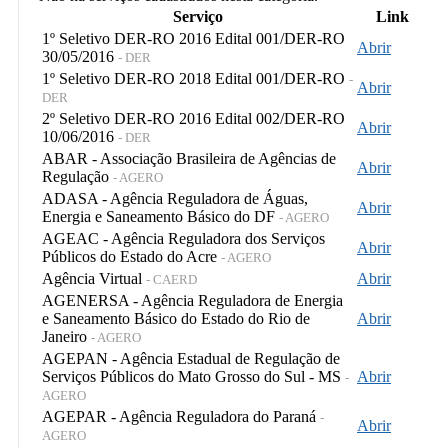
Serviço
Link
1º Seletivo DER-RO 2016 Edital 001/DER-RO
Abrir
30/05/2016
- DER
1º Seletivo DER-RO 2018 Edital 001/DER-RO
-
Abrir
DER
2º Seletivo DER-RO 2016 Edital 002/DER-RO
Abrir
10/06/2016
- DER
ABAR - Associação Brasileira de Agências de
Abrir
Regulação
- AGERO
ADASA - Agência Reguladora de Águas,
Abrir
Energia e Saneamento Básico do DF
- AGERO
AGEAC - Agência Reguladora dos Serviços
Abrir
Públicos do Estado do Acre
- AGERO
Agência Virtual
Abrir
- CAERD
AGENERSA - Agência Reguladora de Energia
e Saneamento Básico do Estado do Rio de
Abrir
Janeiro
- AGERO
AGEPAN - Agência Estadual de Regulação de
Serviços Públicos do Mato Grosso do Sul - MS
Abrir
-
AGERO
AGEPAR - Agência Reguladora do Paraná
-
Abrir
AGERO