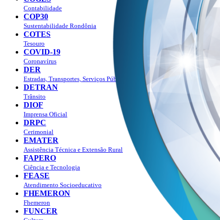
Contabilidade
COP30
Sustentabilidade Rondônia
COTES
Tesouro
COVID-19
Coronavírus
DER
Estradas, Transportes, Serviços Públicos
DETRAN
Trânsito
DIOF
Imprensa Oficial
DRPC
Cerimonial
EMATER
Assistência Técnica e Extensão Rural
FAPERO
Ciência e Tecnologia
FEASE
Atendimento Socioeducativo
FHEMERON
Fhemeron
FUNCER