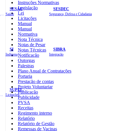
Instruções Normativas
Legislação
SESAU
SESDEC
Lei
Planejamento, Orçamento e Gestão
Saúde
Segurança, Defesa e Cidadania
Licitações
Manual
Manual
Normativa
Nota Técnica
Notas de Pesar
SI
SIBRA
Notas Técnicas
Indígena
Integração
Notificação
Outorgas
Palestras
Plano Anual de Contratações
Portaria
Prestação de contas
Projeto Voluntariar
SUPEL
Publicação
 de Gastos Públicos Administrativos
Licitações
Publicidade
PVSA
Receitas
Regimento interno
Relatório
Relatório de Gestão
Remessas de Vacinas