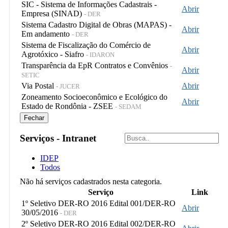
SIC - Sistema de Informações Cadastrais -
Abrir
Empresa (SINAD)
- DER
Sistema Cadastro Digital de Obras (MAPAS) -
Abrir
Em andamento
- DER
Sistema de Fiscalização do Comércio de
Abrir
Agrotóxico - Siafro
- IDARON
Transparência da EpR Contratos e Convênios
-
Abrir
SETIC
Via Postal
Abrir
- JUCER
Zoneamento Socioeconômico e Ecológico do
Abrir
Estado de Rondônia - ZSEE
- SEDAM
Fechar
Serviços - Intranet
IDEP
Todos
Não há serviços cadastrados nesta categoria.
Serviço
Link
1º Seletivo DER-RO 2016 Edital 001/DER-RO
Abrir
30/05/2016
- DER
2º Seletivo DER-RO 2016 Edital 002/DER-RO