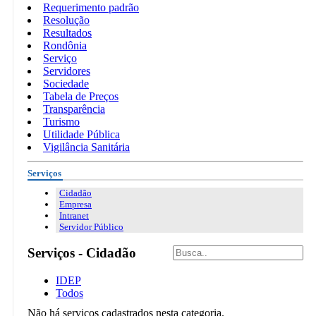
Requerimento padrão
Resolução
Resultados
Rondônia
Serviço
Servidores
Sociedade
Tabela de Preços
Transparência
Turismo
Utilidade Pública
Vigilância Sanitária
Serviços
Cidadão
Empresa
Intranet
Servidor Público
Serviços - Cidadão
IDEP
Todos
Não há serviços cadastrados nesta categoria.