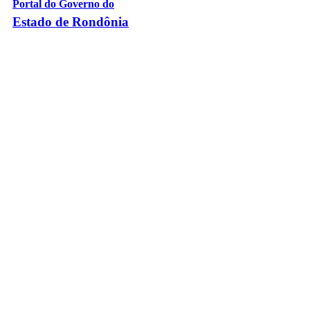
Portal do Governo do
Estado de Rondônia
Palácio Rio Madeira
- Av. Farquar, 2986 - Bairro Pedrinhas
CEP 76.801-470 - Porto Velho, RO
© 2026
Governo do Estado de Rondônia
Todos os Direitos Reservados