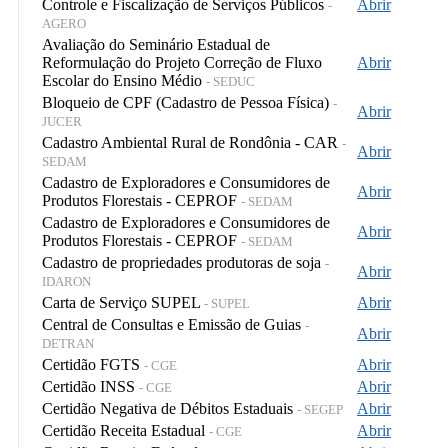
Controle e Fiscalização de Serviços Públicos
Abrir
-
AGERO
Avaliação do Seminário Estadual de
Reformulação do Projeto Correção de Fluxo
Abrir
Escolar do Ensino Médio
- SEDUC
Bloqueio de CPF (Cadastro de Pessoa Física)
-
Abrir
JUCER
Cadastro Ambiental Rural de Rondônia - CAR
-
Abrir
SEDAM
Cadastro de Exploradores e Consumidores de
Abrir
Produtos Florestais - CEPROF
- SEDAM
Cadastro de Exploradores e Consumidores de
Abrir
Produtos Florestais - CEPROF
- SEDAM
Cadastro de propriedades produtoras de soja
-
Abrir
IDARON
Carta de Serviço SUPEL
Abrir
- SUPEL
Central de Consultas e Emissão de Guias
-
Abrir
DETRAN
Certidão FGTS
Abrir
- CGE
Certidão INSS
Abrir
- CGE
Certidão Negativa de Débitos Estaduais
Abrir
- SEGEP
Certidão Receita Estadual
Abrir
- CGE