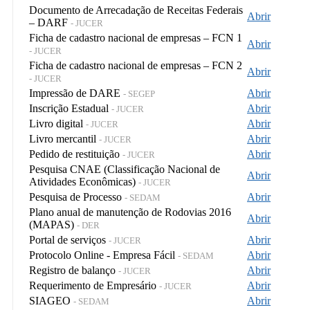
Documento de Arrecadação de Receitas Federais
Abrir
– DARF
- JUCER
Ficha de cadastro nacional de empresas – FCN 1
Abrir
- JUCER
Ficha de cadastro nacional de empresas – FCN 2
Abrir
- JUCER
Impressão de DARE
Abrir
- SEGEP
Inscrição Estadual
Abrir
- JUCER
Livro digital
Abrir
- JUCER
Livro mercantil
Abrir
- JUCER
Pedido de restituição
Abrir
- JUCER
Pesquisa CNAE (Classificação Nacional de
Abrir
Atividades Econômicas)
- JUCER
Pesquisa de Processo
Abrir
- SEDAM
Plano anual de manutenção de Rodovias 2016
Abrir
(MAPAS)
- DER
Portal de serviços
Abrir
- JUCER
Protocolo Online - Empresa Fácil
Abrir
- SEDAM
Registro de balanço
Abrir
- JUCER
Requerimento de Empresário
Abrir
- JUCER
SIAGEO
Abrir
- SEDAM