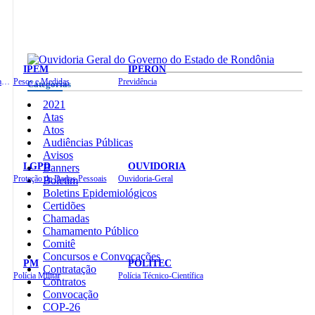
IPEM
IPERON
Instituto de Educação em Saúde Pública
Pesos e Medidas
Previdência
Categorias
2021
Atas
Atos
Audiências Públicas
Avisos
LGPD
OUVIDORIA
Banners
Proteção de Dados Pessoais
Ouvidoria-Geral
Boletim
Boletins Epidemiológicos
Certidões
Chamadas
Chamamento Público
Comitê
Concursos e Convocações
PM
POLITEC
Contratação
Polícia Militar
Polícia Técnico-Científica
Contratos
Convocação
COP-26