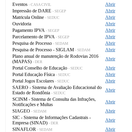
Eventos
Abrir
- CASA CIVIL
Impressão de DARE
Abrir
- SEGEP
Matricula Online
Abrir
- SEDUC
Ouvidoria
Abrir
Pagamento IPVA
Abrir
- SEGEP
Parcelamento de IPVA
Abrir
- SEGEP
Pesquisa de Processo
Abrir
- SEDAM
Pesquisa de Processo - SIGLAM
Abrir
- SEDAM
Plano anual de manutenção de Rodovias 2016
Abrir
(MAPAS)
- DER
Portal Conselho de Educação
Abrir
- SEDUC
Portal Educação Física
Abrir
- SEDUC
Portal Jogos Escolares
Abrir
- SEDUC
SAERO - Sistema de Avaliação Educacional do
Abrir
Estado de Rondônia
- SEDUC
SCINM - Sistema de Consulta das Infrações,
Abrir
Notificações e Multas
SIAGEO
Abrir
- SEDAM
SIC - Sistema de Informações Cadastrais -
Abrir
Empresa (SINAD)
- DER
SINAFLOR
Abrir
- SEDAM