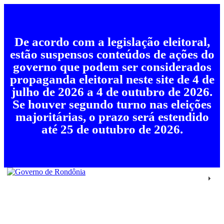
De acordo com a legislação eleitoral,
estão suspensos conteúdos de ações do
governo que podem ser considerados
propaganda eleitoral neste site de 4 de
julho de 2026 a 4 de outubro de 2026.
Se houver segundo turno nas eleições
majoritárias, o prazo será estendido
até 25 de outubro de 2026.