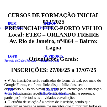
CURSOS DE FORMAÇÃO INICIAL
012/2025
IPEM
IPERON
PRESENCIAL ETEC-PORTO VELHO
Instituto de Educação em Saúde Pública
Pesos e Medidas
Previdência
Local: ETEC – ORLANDO FREIRE
Av. Rio de Janeiro, nº4864 – Bairro:
Lagoa
LGPD
OUVIDORIA
Orientações Gerais:
Proteção de Dados Pessoais
Ouvidoria-Geral
INSCRIÇÕES: 27/06/25 a 17/07/25
● ✔ As inscrições serão realizadas de forma virtual, por meio do
Google Forms, conforme links disponibilizados, sendo
obrigatório o uso do e-mail do gmail para efetivação da inscrição.
PM
POLITEC
● Os participantes receberão certificados mediante presença,
Polícia Militar
Polícia Técnico-Científica
participação de todas as atividades e avaliações
● O critério de seleção é a ordem de inscrição, sendo que
garantem as vagas os primeiros inscritos que cumprirem todos os