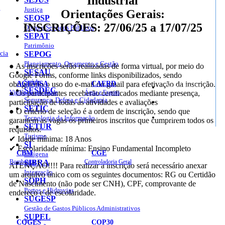
Industrial
o
Justiça
Orientações Gerais:
SEOSP
INSCRIÇÕES: 27/06/25 a 17/07/25
Obras e Serviços Públicos
SEPAT
Patrimônio
cia
SEPOG
Planejamento, Orçamento e Gestão
● As inscrições serão realizadas de forma virtual, por meio do
SESAU
Google Forms, conforme links disponibilizados, sendo
Saúde
AGEVISA
CAERD
obrigatório o uso do e-mail do gmail para efetivação da inscrição.
Mapa do Site
SESDEC
Vigilância em Saúde
Água e Esgoto
● Os participantes receberão certificados mediante presença,
Segurança, Defesa e Cidadania
participação de todas as atividades e avaliações
SETIC
● O critério de seleção é a ordem de inscrição, sendo que
Sites
Tecnologia da Informação
garantem as vagas os primeiros inscritos que cumprirem todos os
SETUR
requisitos:
Turismo
✔ Idade mínima: 18 Anos
SI
✔ Escolaridade mínima: Ensino Fundamental Incompleto
CBM
CGE
Indígena
Bombeiros
SIBRA
Controladoria Geral
ATENÇÂO!!!! Para realizar a inscrição será necessário anexar
Integração
um arquivo único com os seguintes documentos: RG ou Certidão
SOPH
de Nascimento (não pode ser CNH), CPF, comprovante de
Portos e Hidrovias
endereço e de escolaridade.
SUGESP
Gestão de Gastos Públicos Administrativos
SUPEL
COGES
COP30