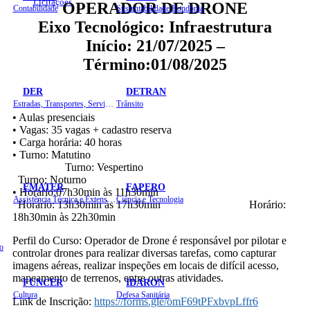
Licitações
OPERADOR DE DRONE
Contabilidade
Sustentabilidade Rondônia
Eixo Tecnológico: Infraestrutura
Início: 21/07/2025 –
Término:01/08/2025
DER
DETRAN
Estradas, Transportes, Serviços Públicos
Trânsito
• Aulas presenciais
• Vagas: 35 vagas + cadastro reserva
• Carga horária: 40 horas
• Turno: Matutino
Turno: Vespertino
Turno: Noturno
EMATER
FAPERO
• Horário:07h30min às 11h30min
Assistência Técnica e Extensão Rural
Ciência e Tecnologia
Horário: 13h30min às 17h30min Horário:
18h30min às 22h30min
Perfil do Curso: Operador de Drone é responsável por pilotar e
o
controlar drones para realizar diversas tarefas, como capturar
imagens aéreas, realizar inspeções em locais de difícil acesso,
mapeamento de terrenos, entre outras atividades.
FUNCER
IDARON
Cultura
Defesa Sanitária
Link de Inscrição:
https://forms.gle/omF69tPFxbvpLffr6