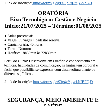
.Link de Inscrição:
https://forms.gle/gFaQbRq7Yjx7vZiZ9
ORATÓRIA
Eixo Tecnológico: Gestão e Negócio
Início:21/07/2025 – Término:01/08/2025
● Aulas presenciais
● Vagas: 35 vagas + cadastro reserva
● Carga horária: 40 horas
● Turno: Noturno
● Horário: 18h30min às 22h30min
Perfil do Curso: Desenvolve em Oratória o conhecimento em
técnicas, habilidades de comunicação, na linguagem corporal e
facial que possibilita se expressar com desenvoltura diante de
diferentes públicos.
.Link de Inscrição:
https://forms.gle/S3g4yYgvckNfBFQJ9
SEGURANÇA, MEIO AMBIENTE E