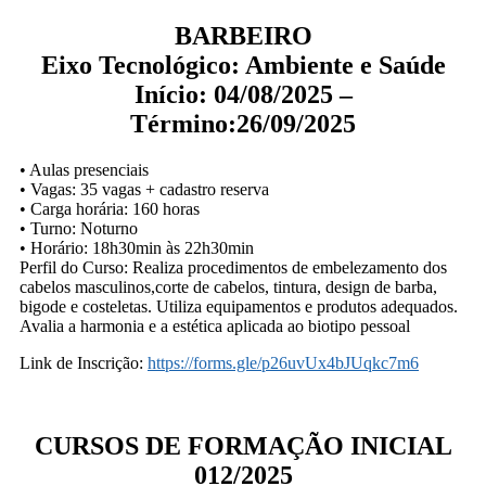
BARBEIRO
Eixo Tecnológico: Ambiente e Saúde
Início: 04/08/2025 –
Término:26/09/2025
• Aulas presenciais
• Vagas: 35 vagas + cadastro reserva
• Carga horária: 160 horas
• Turno: Noturno
• Horário: 18h30min às 22h30min
Perfil do Curso: Realiza procedimentos de embelezamento dos
cabelos masculinos,corte de cabelos, tintura, design de barba,
bigode e costeletas. Utiliza equipamentos e produtos adequados.
Avalia a harmonia e a estética aplicada ao biotipo pessoal
Link de Inscrição:
https://forms.gle/p26uvUx4bJUqkc7m6
CURSOS DE FORMAÇÃO INICIAL
012/2025