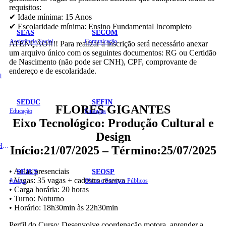
requisitos:
✔ Idade mínima: 15 Anos
✔ Escolaridade mínima: Ensino Fundamental Incompleto
SEAS
SECOM
Assistência Social
Comunicação
ATENÇÂO!!!! Para realizar a inscrição será necessário anexar
um arquivo único com os seguintes documentos: RG ou Certidão
de Nascimento (não pode ser CNH), CPF, comprovante de
endereço e de escolaridade.
l
SEDUC
SEFIN
FLORES GIGANTES
Educação
Finanças
Eixo Tecnológico: Produção Cultural e
Design
Administração e Recursos Humanos
Início:21/07/2025 – Término:25/07/2025
• Aulas presenciais
SEJUS
SEOSP
• Vagas: 35 vagas + cadastro reserva
Justiça
Obras e Serviços Públicos
• Carga horária: 20 horas
• Turno: Noturno
• Horário: 18h30min às 22h30min
Perfil do Curso: Desenvolve coordenação motora, aprender a