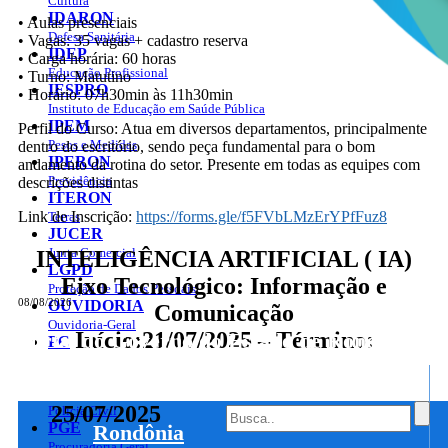
Cultura
IDARON
• Aulas presenciais
Defesa Sanitária
• Vagas: 35 vagas + cadastro reserva
IDEP
• Carga horária: 60 horas
Educação Profissional
• Turno: Matutino
IESPRO
• Horário: 07h30min às 11h30min
Instituto de Educação em Saúde Pública
IPEM
Perfil do Curso: Atua em diversos departamentos, principalmente
Pesos e Medidas
dentro do escritório, sendo peça fundamental para o bom
IPERON
andamento da rotina do setor. Presente em todas as equipes com
Previdência
descrições distintas
ITERON
Link de Inscrição:
https://forms.gle/f5FVbLMzErYPfFuz8
Terras
JUCER
Junta Comercial
INTELIGÊNCIA ARTIFICIAL ( IA)
LGPD
Eixo Tecnológico: Informação e
Proteção de Dados Pessoais
08/08/2026
OUVIDORIA
Comunicação
Ouvidoria-Geral
Início:21/07/2025 – Término:
Portal do Governo do
Estado de Rondônia
PC
Governo
de
25/07/2025
Curso
Polícia Civil
PGE
Rondônia
Procuradoria Geral