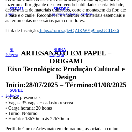
fazer uma flor gigante desenvolvendo habilidades e criatividade,
SESAU
SESDEC
desde a lista de materiais utilizados, corte e montagem da flor, até
Planejamento, Orçamento e Gestão
Saúde
Segurança, Defesa e Cidadania
a base e o caule. Reconhecer e entender os materiais essenciais e
as ferramentas necessárias para criar flores.
Link de Inscrição:
https://forms.gle/QZJKWYg9uqsUCDzk6
SI
SIBRA
ARTESANATO EM PAPEL –
Indígena
Integração
ORIGAMI
Eixo Tecnológico: Produção Cultural e
Design
Início:28/07/2025 – Término:01/08/2025
SUPEL
 de Gastos Públicos Administrativos
Licitações
• Aulas presenciais
• Vagas: 35 vagas + cadastro reserva
• Carga horária: 20 horas
• Turno: Noturno
• Horário: 18h30min às 22h30min
Perfil do Curso: Artesanato em dobradura, associada a cultura