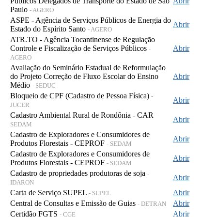
Públicos Delegados de Transporte do Estado de São
Abrir
Paulo
- AGERO
ASPE - Agência de Serviços Públicos de Energia do
Abrir
Estado do Espírito Santo
- AGERO
ATR.TO - Agência Tocantinense de Regulação
Controle e Fiscalização de Serviços Públicos
Abrir
-
AGERO
Avaliação do Seminário Estadual de Reformulação
do Projeto Correção de Fluxo Escolar do Ensino
Abrir
Médio
- SEDUC
Bloqueio de CPF (Cadastro de Pessoa Física)
-
Abrir
JUCER
Cadastro Ambiental Rural de Rondônia - CAR
-
Abrir
SEDAM
Cadastro de Exploradores e Consumidores de
Abrir
Produtos Florestais - CEPROF
- SEDAM
Cadastro de Exploradores e Consumidores de
Abrir
Produtos Florestais - CEPROF
- SEDAM
Cadastro de propriedades produtoras de soja
-
Abrir
IDARON
Carta de Serviço SUPEL
Abrir
- SUPEL
Central de Consultas e Emissão de Guias
Abrir
- DETRAN
Certidão FGTS
Abrir
- CGE