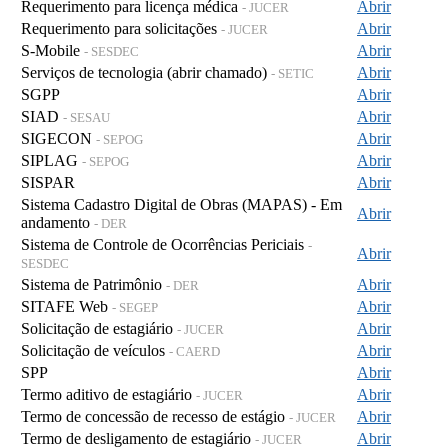
Requerimento para licença médica
Abrir
- JUCER
Requerimento para solicitações
Abrir
- JUCER
S-Mobile
Abrir
- SESDEC
Serviços de tecnologia (abrir chamado)
Abrir
- SETIC
SGPP
Abrir
SIAD
Abrir
- SESAU
SIGECON
Abrir
- SEPOG
SIPLAG
Abrir
- SEPOG
SISPAR
Abrir
Sistema Cadastro Digital de Obras (MAPAS) - Em
Abrir
andamento
- DER
Sistema de Controle de Ocorrências Periciais
-
Abrir
SESDEC
Sistema de Patrimônio
Abrir
- DER
SITAFE Web
Abrir
- SEGEP
Solicitação de estagiário
Abrir
- JUCER
Solicitação de veículos
Abrir
- CAERD
SPP
Abrir
Termo aditivo de estagiário
Abrir
- JUCER
Termo de concessão de recesso de estágio
Abrir
- JUCER
Termo de desligamento de estagiário
Abrir
- JUCER