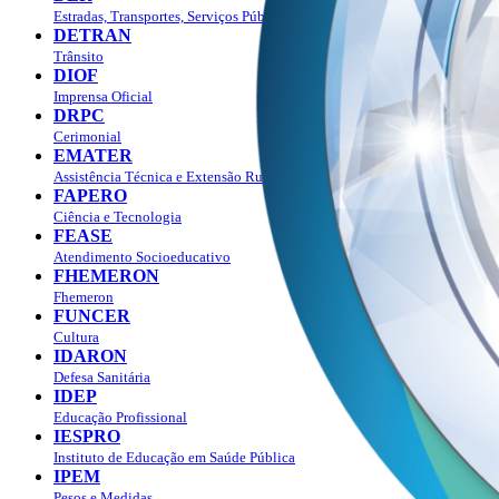
Estradas, Transportes, Serviços Públicos
DETRAN
Trânsito
DIOF
Imprensa Oficial
DRPC
Cerimonial
EMATER
Assistência Técnica e Extensão Rural
FAPERO
Ciência e Tecnologia
FEASE
Atendimento Socioeducativo
FHEMERON
Fhemeron
FUNCER
Cultura
IDARON
Defesa Sanitária
IDEP
Educação Profissional
IESPRO
Instituto de Educação em Saúde Pública
IPEM
Pesos e Medidas