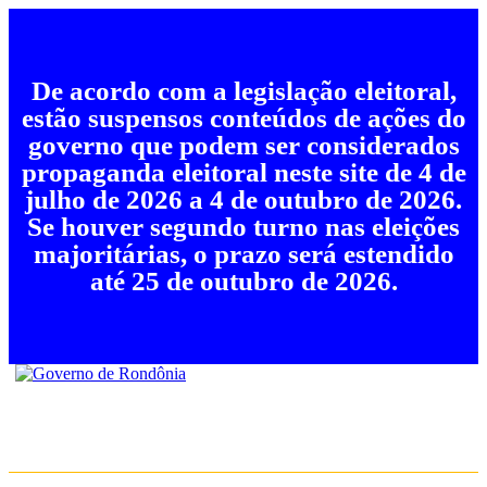
De acordo com a legislação eleitoral,
estão suspensos conteúdos de ações do
governo que podem ser considerados
propaganda eleitoral neste site de 4 de
julho de 2026 a 4 de outubro de 2026.
Se houver segundo turno nas eleições
majoritárias, o prazo será estendido
até 25 de outubro de 2026.