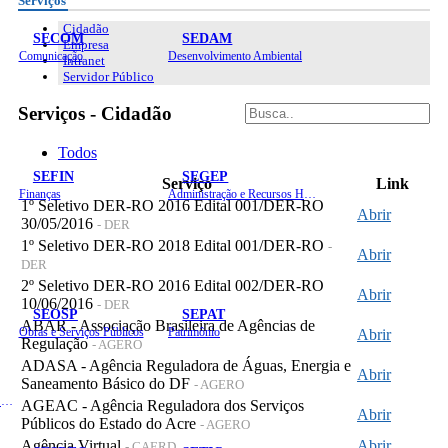
Serviços
Cidadão
SECOM
SEDAM
Empresa
Comunicação
Desenvolvimento Ambiental
Intranet
Servidor Público
Serviços - Cidadão
Todos
SEFIN
SEGEP
Serviço
Link
Finanças
Administração e Recursos Humanos
1º Seletivo DER-RO 2016 Edital 001/DER-RO
Abrir
30/05/2016
- DER
1º Seletivo DER-RO 2018 Edital 001/DER-RO
-
Abrir
DER
2º Seletivo DER-RO 2016 Edital 002/DER-RO
Abrir
10/06/2016
- DER
SEOSP
SEPAT
ABAR - Associação Brasileira de Agências de
Obras e Serviços Públicos
Patrimônio
Abrir
Regulação
- AGERO
ADASA - Agência Reguladora de Águas, Energia e
Abrir
Saneamento Básico do DF
- AGERO
Planejamento, Orçamento e Gestão
AGEAC - Agência Reguladora dos Serviços
Abrir
Públicos do Estado do Acre
- AGERO
Agência Virtual
Abrir
- CAERD