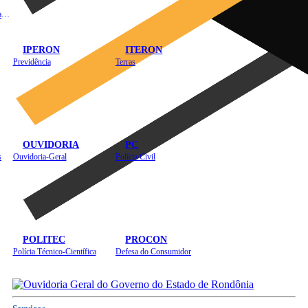
Instituto de Educação em Saúde Pública
IPERON
ITERON
Previdência
Terras
OUVIDORIA
PC
s
Ouvidoria-Geral
Polícia Civil
POLITEC
PROCON
Polícia Técnico-Científica
Defesa do Consumidor