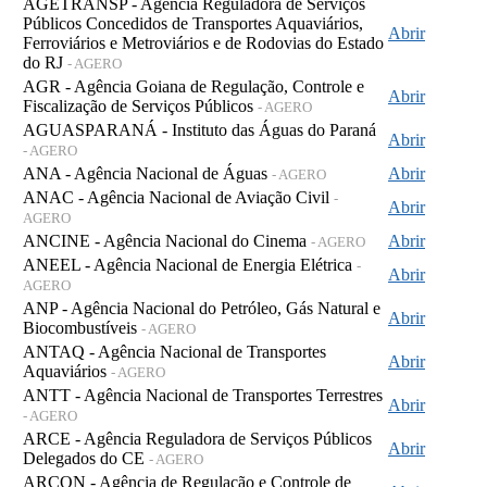
AGETRANSP - Agência Reguladora de Serviços
Públicos Concedidos de Transportes Aquaviários,
Abrir
Ferroviários e Metroviários e de Rodovias do Estado
do RJ
- AGERO
AGR - Agência Goiana de Regulação, Controle e
Abrir
Fiscalização de Serviços Públicos
- AGERO
AGUASPARANÁ - Instituto das Águas do Paraná
Abrir
- AGERO
ANA - Agência Nacional de Águas
Abrir
- AGERO
ANAC - Agência Nacional de Aviação Civil
-
Abrir
AGERO
ANCINE - Agência Nacional do Cinema
Abrir
- AGERO
ANEEL - Agência Nacional de Energia Elétrica
-
Abrir
AGERO
ANP - Agência Nacional do Petróleo, Gás Natural e
Abrir
Biocombustíveis
- AGERO
ANTAQ - Agência Nacional de Transportes
Abrir
Aquaviários
- AGERO
ANTT - Agência Nacional de Transportes Terrestres
Abrir
- AGERO
ARCE - Agência Reguladora de Serviços Públicos
Abrir
Delegados do CE
- AGERO
ARCON - Agência de Regulação e Controle de