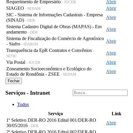
Requerimento de Empresário
Abrir
- JUCER
SIAGEO
Abrir
- SEDAM
SIC - Sistema de Informações Cadastrais - Empresa
Abrir
(SINAD)
- DER
Sistema Cadastro Digital de Obras (MAPAS) - Em
Abrir
andamento
- DER
Sistema de Fiscalização do Comércio de Agrotóxico
Abrir
- Siafro
- IDARON
Transparência da EpR Contratos e Convênios
-
Abrir
SETIC
Via Postal
Abrir
- JUCER
Zoneamento Socioeconômico e Ecológico do
Abrir
Estado de Rondônia - ZSEE
- SEDAM
Fechar
Serviços - Intranet
Todos
Serviço
Link
1º Seletivo DER-RO 2016 Edital 001/DER-RO
Abrir
30/05/2016
- DER
2º Seletivo DER-RO 2016 Edital 002/DER-RO