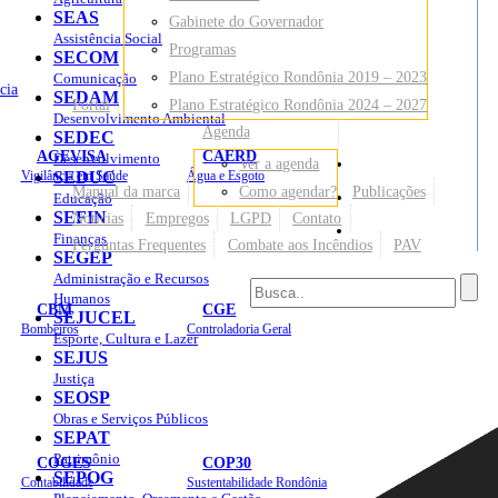
SEAS
Gabinete do Governador
Assistência Social
Programas
SECOM
Plano Estratégico Rondônia 2019 – 2023
Comunicação
cia
SEDAM
Portal
Plano Estratégico Rondônia 2024 – 2027
Desenvolvimento Ambiental
Agenda
SEDEC
AGEVISA
CAERD
Desenvolvimento
Ver a agenda
Mapa do Site
Vigilância em Saúde
SEDUC
Água e Esgoto
Manual da marca
Como agendar?
Publicações
Educação
SEFIN
Notícias
Empregos
LGPD
Contato
Sites
Finanças
Perguntas Frequentes
Combate aos Incêndios
PAV
SEGEP
Administração e Recursos
Humanos
CBM
CGE
SEJUCEL
Bombeiros
Controladoria Geral
Esporte, Cultura e Lazer
SEJUS
Justiça
SEOSP
Obras e Serviços Públicos
SEPAT
Patrimônio
COGES
COP30
SEPOG
Contabilidade
Sustentabilidade Rondônia