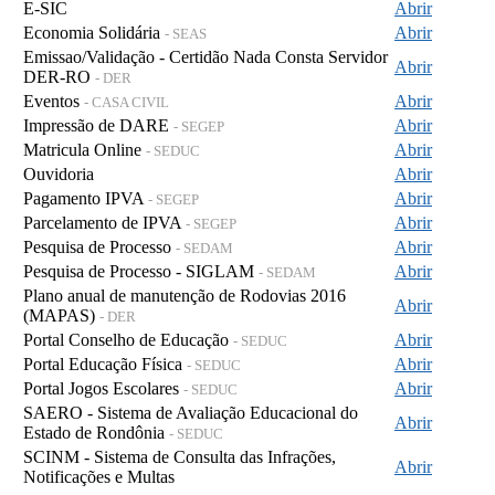
E-SIC
Abrir
Economia Solidária
Abrir
- SEAS
Emissao/Validação - Certidão Nada Consta Servidor
Abrir
DER-RO
- DER
Eventos
Abrir
- CASA CIVIL
Impressão de DARE
Abrir
- SEGEP
Matricula Online
Abrir
- SEDUC
Ouvidoria
Abrir
Pagamento IPVA
Abrir
- SEGEP
Parcelamento de IPVA
Abrir
- SEGEP
Pesquisa de Processo
Abrir
- SEDAM
Pesquisa de Processo - SIGLAM
Abrir
- SEDAM
Plano anual de manutenção de Rodovias 2016
Abrir
(MAPAS)
- DER
Portal Conselho de Educação
Abrir
- SEDUC
Portal Educação Física
Abrir
- SEDUC
Portal Jogos Escolares
Abrir
- SEDUC
SAERO - Sistema de Avaliação Educacional do
Abrir
Estado de Rondônia
- SEDUC
SCINM - Sistema de Consulta das Infrações,
Abrir
Notificações e Multas