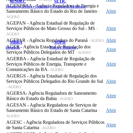
SESDEC
SETIC
AGENERSA - Agência Reguladora de Energia e
Segurança, Defesa e Cidadania
Tecnologia da Informação
Saneamento Básico do Estado do Rio de Janeiro
Abrir
-
AGERO
AGEPAN - Agência Estadual de Regulação de
Serviços Públicos do Mato Grosso do Sul - MS
Abrir
-
AGERO
AGEPAR - Agência Reguladora do Paraná
Abrir
- AGERO
SIBRA
SOPH
AGER - Agência Estadual de Regulação dos
Integração
Portos e Hidrovias
Abrir
Serviços Públicos Delegados do MT
- AGERO
AGERBA - Agência Estadual de Regulação de
Serviços Públicos de Energia, Transporte e
Abrir
 de Gastos Públicos Administrativos
Comunicações da BA
- AGERO
AGERGS - Agência Estadual de Regulação dos
Serviços Públicos Delegados do Rio Grande do Sul
Abrir
- AGERO
AGERSA- Agência Reguladora de Saneamento
Abrir
Básico do Estado da Bahia
- AGERO
AGESAN - Agência Reguladora de Serviços de
Saneamento Básico do Estado de Santa Catarina
Abrir
-
AGERO
AGESC - Agência Reguladora de Serviços Públicos
Abrir
de Santa Catarina
- AGERO