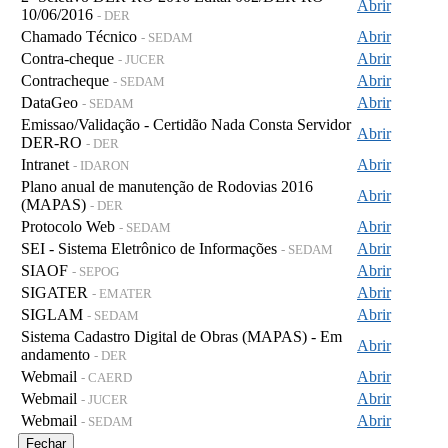
Abrir
10/06/2016
- DER
Chamado Técnico
Abrir
- SEDAM
Contra-cheque
Abrir
- JUCER
Contracheque
Abrir
- SEDAM
DataGeo
Abrir
- SEDAM
Emissao/Validação - Certidão Nada Consta Servidor
Abrir
DER-RO
- DER
Intranet
Abrir
- IDARON
Plano anual de manutenção de Rodovias 2016
Abrir
(MAPAS)
- DER
Protocolo Web
Abrir
- SEDAM
SEI - Sistema Eletrônico de Informações
Abrir
- SEDAM
SIAOF
Abrir
- SEPOG
SIGATER
Abrir
- EMATER
SIGLAM
Abrir
- SEDAM
Sistema Cadastro Digital de Obras (MAPAS) - Em
Abrir
andamento
- DER
Webmail
Abrir
- CAERD
Webmail
Abrir
- JUCER
Webmail
Abrir
- SEDAM
Fechar