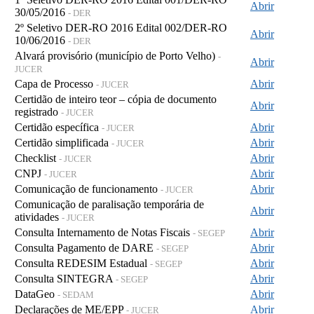
Abrir
30/05/2016
- DER
2º Seletivo DER-RO 2016 Edital 002/DER-RO
Abrir
10/06/2016
- DER
Alvará provisório (município de Porto Velho)
-
Abrir
JUCER
Capa de Processo
Abrir
- JUCER
Certidão de inteiro teor – cópia de documento
Abrir
registrado
- JUCER
Certidão específica
Abrir
- JUCER
Certidão simplificada
Abrir
- JUCER
Checklist
Abrir
- JUCER
CNPJ
Abrir
- JUCER
Comunicação de funcionamento
Abrir
- JUCER
Comunicação de paralisação temporária de
Abrir
atividades
- JUCER
Consulta Internamento de Notas Fiscais
Abrir
- SEGEP
Consulta Pagamento de DARE
Abrir
- SEGEP
Consulta REDESIM Estadual
Abrir
- SEGEP
Consulta SINTEGRA
Abrir
- SEGEP
DataGeo
Abrir
- SEDAM
Declarações de ME/EPP
Abrir
- JUCER