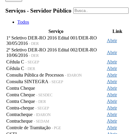
Serviços - Servidor Público
Todos
Serviço
Link
1º Seletivo DER-RO 2016 Edital 001/DER-RO
Abrir
30/05/2016
- DER
2º Seletivo DER-RO 2016 Edital 002/DER-RO
Abrir
10/06/2016
- DER
Cédula C
Abrir
- SEGEP
Cédula C
Abrir
- DER
Consulta Pública de Processos
Abrir
- IDARON
Consulta SINTEGRA
Abrir
- SEGEP
Contra Cheque
Abrir
Contra Cheque
Abrir
- SESDEC
Contra Cheque
Abrir
- DER
Contra-cheque
Abrir
- SEGEP
Contracheque
Abrir
- IDARON
Contracheque
Abrir
- SEDAM
Controle de Tramitação
Abrir
- PGE