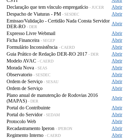
CSTI
Abrir
Declaração que tem vínculo empregatício
Abrir
- JUCER
Despacho de Viaturas - PM
Abrir
- SESDEC
Emissao/Validação - Certidão Nada Consta Servidor
Abrir
DER-RO
- DER
Expresso Livre Webmail
Abrir
Ficha Financeira
Abrir
- SEGEP
Formulário Inconsistência
Abrir
- CAERD
Guia Prático de Redação DER-RO 2017
Abrir
- DER
Modelo AVAC
Abrir
- CAERD
Morada Nova
Abrir
- SEAS
Observatorio
Abrir
- SESDEC
Ordem de Serviço
Abrir
- SESAU
Ordem de Serviço
Abrir
Plano anual de manutenção de Rodovias 2016
Abrir
(MAPAS)
- DER
Portal do Contribuinte
Abrir
Portal do Servidor
Abrir
- SEDAM
Protocolo Web
Abrir
Recadastramento Iperon
Abrir
- IPERON
Regimento Interno
Abrir
- CAERD