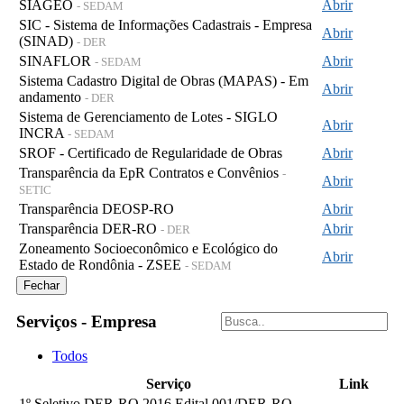
SIAGEO
Abrir
- SEDAM
SIC - Sistema de Informações Cadastrais - Empresa
Abrir
(SINAD)
- DER
SINAFLOR
Abrir
- SEDAM
Sistema Cadastro Digital de Obras (MAPAS) - Em
Abrir
andamento
- DER
Sistema de Gerenciamento de Lotes - SIGLO
Abrir
INCRA
- SEDAM
SROF - Certificado de Regularidade de Obras
Abrir
Transparência da EpR Contratos e Convênios
-
Abrir
SETIC
Transparência DEOSP-RO
Abrir
Transparência DER-RO
Abrir
- DER
Zoneamento Socioeconômico e Ecológico do
Abrir
Estado de Rondônia - ZSEE
- SEDAM
Fechar
Serviços - Empresa
Todos
Serviço
Link
1º Seletivo DER-RO 2016 Edital 001/DER-RO