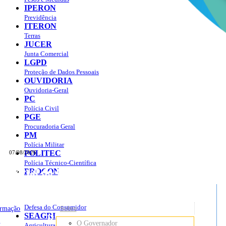
IPERON
Previdência
ITERON
Terras
JUCER
Junta Comercial
LGPD
Proteção de Dados Pessoais
OUVIDORIA
Ouvidoria-Geral
PC
Polícia Civil
PGE
Procuradoria Geral
PM
Polícia Militar
POLITEC
07/08/2026
Polícia Técnico-Científica
Portal do Governo do
Estado de Rondônia
PROCON
sso à Informação
Governo
de
Defesa do Consumidor
ormação
Sobre
SEAGRI
Rondônia
o
O Governador
Agricultura