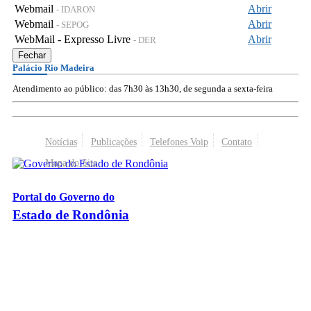
Webmail
Abrir
- IDARON
Webmail
Abrir
- SEPOG
WebMail - Expresso Livre
Abrir
- DER
Fechar
Palácio Rio Madeira
Atendimento ao público: das 7h30 às 13h30, de segunda a sexta-feira
Notícias
Publicações
Telefones Voip
Contato
Mapa do Site
Portal do Governo do
Estado de Rondônia
Palácio Rio Madeira
- Av. Farquar, 2986 - Bairro Pedrinhas
CEP 76.801-470 - Porto Velho, RO
© 2026
Governo do Estado de Rondônia
Todos os Direitos Reservados