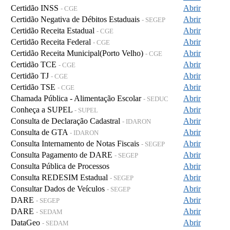
Certidão INSS
Abrir
- CGE
Certidão Negativa de Débitos Estaduais
Abrir
- SEGEP
Certidão Receita Estadual
Abrir
- CGE
Certidão Receita Federal
Abrir
- CGE
Certidão Receita Municipal(Porto Velho)
Abrir
- CGE
Certidão TCE
Abrir
- CGE
Certidão TJ
Abrir
- CGE
Certidão TSE
Abrir
- CGE
Chamada Pública - Alimentação Escolar
Abrir
- SEDUC
Conheça a SUPEL
Abrir
- SUPEL
Consulta de Declaração Cadastral
Abrir
- IDARON
Consulta de GTA
Abrir
- IDARON
Consulta Internamento de Notas Fiscais
Abrir
- SEGEP
Consulta Pagamento de DARE
Abrir
- SEGEP
Consulta Pública de Processos
Abrir
Consulta REDESIM Estadual
Abrir
- SEGEP
Consultar Dados de Veículos
Abrir
- SEGEP
DARE
Abrir
- SEGEP
DARE
Abrir
- SEDAM
DataGeo
Abrir
- SEDAM