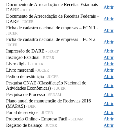
Documento de Arrecadação de Receitas Estaduais –
Abrir
DARE
- JUCER
Documento de Arrecadação de Receitas Federais –
Abrir
DARF
- JUCER
Ficha de cadastro nacional de empresas – FCN 1
-
Abrir
JUCER
Ficha de cadastro nacional de empresas – FCN 2
-
Abrir
JUCER
Impressão de DARE
Abrir
- SEGEP
Inscrição Estadual
Abrir
- JUCER
Livro digital
Abrir
- JUCER
Livro mercantil
Abrir
- JUCER
Pedido de restituição
Abrir
- JUCER
Pesquisa CNAE (Classificação Nacional de
Abrir
Atividades Econômicas)
- JUCER
Pesquisa de Processo
Abrir
- SEDAM
Plano anual de manutenção de Rodovias 2016
Abrir
(MAPAS)
- DER
Portal de serviços
Abrir
- JUCER
Protocolo Online - Empresa Fácil
Abrir
- SEDAM
Registro de balanço
Abrir
- JUCER