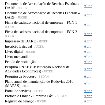
Documento de Arrecadação de Receitas Estaduais –
Abrir
DARE
- JUCER
Documento de Arrecadação de Receitas Federais –
Abrir
DARF
- JUCER
Ficha de cadastro nacional de empresas – FCN 1
-
Abrir
JUCER
Ficha de cadastro nacional de empresas – FCN 2
-
Abrir
JUCER
Impressão de DARE
Abrir
- SEGEP
Inscrição Estadual
Abrir
- JUCER
Livro digital
Abrir
- JUCER
Livro mercantil
Abrir
- JUCER
Pedido de restituição
Abrir
- JUCER
Pesquisa CNAE (Classificação Nacional de
Abrir
Atividades Econômicas)
- JUCER
Pesquisa de Processo
Abrir
- SEDAM
Plano anual de manutenção de Rodovias 2016
Abrir
(MAPAS)
- DER
Portal de serviços
Abrir
- JUCER
Protocolo Online - Empresa Fácil
Abrir
- SEDAM
Registro de balanço
Abrir
- JUCER