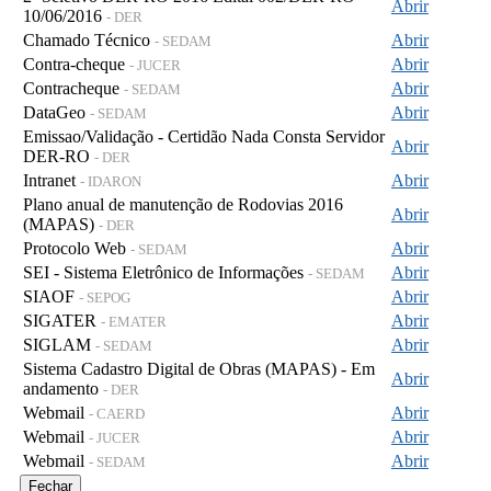
Abrir
10/06/2016
- DER
Chamado Técnico
Abrir
- SEDAM
Contra-cheque
Abrir
- JUCER
Contracheque
Abrir
- SEDAM
DataGeo
Abrir
- SEDAM
Emissao/Validação - Certidão Nada Consta Servidor
Abrir
DER-RO
- DER
Intranet
Abrir
- IDARON
Plano anual de manutenção de Rodovias 2016
Abrir
(MAPAS)
- DER
Protocolo Web
Abrir
- SEDAM
SEI - Sistema Eletrônico de Informações
Abrir
- SEDAM
SIAOF
Abrir
- SEPOG
SIGATER
Abrir
- EMATER
SIGLAM
Abrir
- SEDAM
Sistema Cadastro Digital de Obras (MAPAS) - Em
Abrir
andamento
- DER
Webmail
Abrir
- CAERD
Webmail
Abrir
- JUCER
Webmail
Abrir
- SEDAM
Fechar