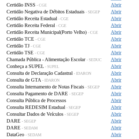
Certidão INSS
Abrir
- CGE
Certidão Negativa de Débitos Estaduais
Abrir
- SEGEP
Certidão Receita Estadual
Abrir
- CGE
Certidão Receita Federal
Abrir
- CGE
Certidão Receita Municipal(Porto Velho)
Abrir
- CGE
Certidão TCE
Abrir
- CGE
Certidão TJ
Abrir
- CGE
Certidão TSE
Abrir
- CGE
Chamada Pública - Alimentação Escolar
Abrir
- SEDUC
Conheça a SUPEL
Abrir
- SUPEL
Consulta de Declaração Cadastral
Abrir
- IDARON
Consulta de GTA
Abrir
- IDARON
Consulta Internamento de Notas Fiscais
Abrir
- SEGEP
Consulta Pagamento de DARE
Abrir
- SEGEP
Consulta Pública de Processos
Abrir
Consulta REDESIM Estadual
Abrir
- SEGEP
Consultar Dados de Veículos
Abrir
- SEGEP
DARE
Abrir
- SEGEP
DARE
Abrir
- SEDAM
DataGeo
Abrir
- SEDAM