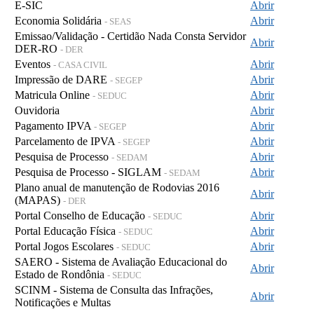
E-SIC
Abrir
Economia Solidária
Abrir
- SEAS
Emissao/Validação - Certidão Nada Consta Servidor
Abrir
DER-RO
- DER
Eventos
Abrir
- CASA CIVIL
Impressão de DARE
Abrir
- SEGEP
Matricula Online
Abrir
- SEDUC
Ouvidoria
Abrir
Pagamento IPVA
Abrir
- SEGEP
Parcelamento de IPVA
Abrir
- SEGEP
Pesquisa de Processo
Abrir
- SEDAM
Pesquisa de Processo - SIGLAM
Abrir
- SEDAM
Plano anual de manutenção de Rodovias 2016
Abrir
(MAPAS)
- DER
Portal Conselho de Educação
Abrir
- SEDUC
Portal Educação Física
Abrir
- SEDUC
Portal Jogos Escolares
Abrir
- SEDUC
SAERO - Sistema de Avaliação Educacional do
Abrir
Estado de Rondônia
- SEDUC
SCINM - Sistema de Consulta das Infrações,
Abrir
Notificações e Multas