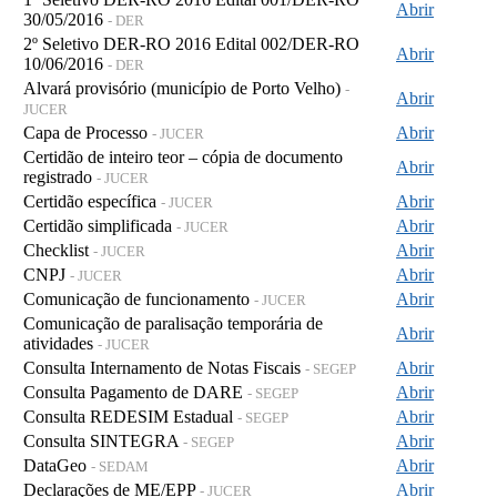
Abrir
30/05/2016
- DER
2º Seletivo DER-RO 2016 Edital 002/DER-RO
Abrir
10/06/2016
- DER
Alvará provisório (município de Porto Velho)
-
Abrir
JUCER
Capa de Processo
Abrir
- JUCER
Certidão de inteiro teor – cópia de documento
Abrir
registrado
- JUCER
Certidão específica
Abrir
- JUCER
Certidão simplificada
Abrir
- JUCER
Checklist
Abrir
- JUCER
CNPJ
Abrir
- JUCER
Comunicação de funcionamento
Abrir
- JUCER
Comunicação de paralisação temporária de
Abrir
atividades
- JUCER
Consulta Internamento de Notas Fiscais
Abrir
- SEGEP
Consulta Pagamento de DARE
Abrir
- SEGEP
Consulta REDESIM Estadual
Abrir
- SEGEP
Consulta SINTEGRA
Abrir
- SEGEP
DataGeo
Abrir
- SEDAM
Declarações de ME/EPP
Abrir
- JUCER