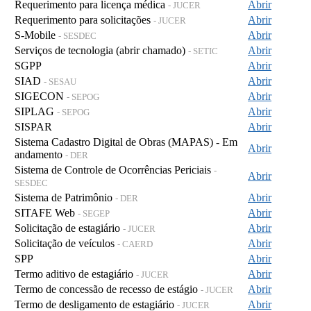
Requerimento para licença médica
Abrir
- JUCER
Requerimento para solicitações
Abrir
- JUCER
S-Mobile
Abrir
- SESDEC
Serviços de tecnologia (abrir chamado)
Abrir
- SETIC
SGPP
Abrir
SIAD
Abrir
- SESAU
SIGECON
Abrir
- SEPOG
SIPLAG
Abrir
- SEPOG
SISPAR
Abrir
Sistema Cadastro Digital de Obras (MAPAS) - Em
Abrir
andamento
- DER
Sistema de Controle de Ocorrências Periciais
-
Abrir
SESDEC
Sistema de Patrimônio
Abrir
- DER
SITAFE Web
Abrir
- SEGEP
Solicitação de estagiário
Abrir
- JUCER
Solicitação de veículos
Abrir
- CAERD
SPP
Abrir
Termo aditivo de estagiário
Abrir
- JUCER
Termo de concessão de recesso de estágio
Abrir
- JUCER
Termo de desligamento de estagiário
Abrir
- JUCER