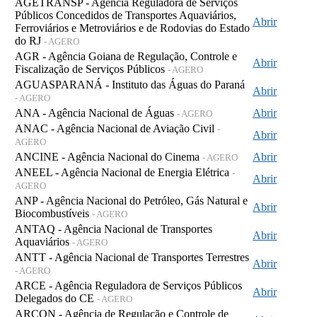
AGETRANSP - Agência Reguladora de Serviços
Públicos Concedidos de Transportes Aquaviários,
Abrir
Ferroviários e Metroviários e de Rodovias do Estado
do RJ
- AGERO
AGR - Agência Goiana de Regulação, Controle e
Abrir
Fiscalização de Serviços Públicos
- AGERO
AGUASPARANÁ - Instituto das Águas do Paraná
Abrir
- AGERO
ANA - Agência Nacional de Águas
Abrir
- AGERO
ANAC - Agência Nacional de Aviação Civil
-
Abrir
AGERO
ANCINE - Agência Nacional do Cinema
Abrir
- AGERO
ANEEL - Agência Nacional de Energia Elétrica
-
Abrir
AGERO
ANP - Agência Nacional do Petróleo, Gás Natural e
Abrir
Biocombustíveis
- AGERO
ANTAQ - Agência Nacional de Transportes
Abrir
Aquaviários
- AGERO
ANTT - Agência Nacional de Transportes Terrestres
Abrir
- AGERO
ARCE - Agência Reguladora de Serviços Públicos
Abrir
Delegados do CE
- AGERO
ARCON - Agência de Regulação e Controle de