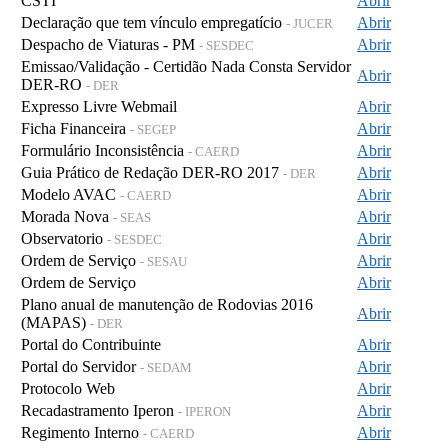
CSTI
Abrir
Declaração que tem vínculo empregatício
Abrir
- JUCER
Despacho de Viaturas - PM
Abrir
- SESDEC
Emissao/Validação - Certidão Nada Consta Servidor
Abrir
DER-RO
- DER
Expresso Livre Webmail
Abrir
Ficha Financeira
Abrir
- SEGEP
Formulário Inconsistência
Abrir
- CAERD
Guia Prático de Redação DER-RO 2017
Abrir
- DER
Modelo AVAC
Abrir
- CAERD
Morada Nova
Abrir
- SEAS
Observatorio
Abrir
- SESDEC
Ordem de Serviço
Abrir
- SESAU
Ordem de Serviço
Abrir
Plano anual de manutenção de Rodovias 2016
Abrir
(MAPAS)
- DER
Portal do Contribuinte
Abrir
Portal do Servidor
Abrir
- SEDAM
Protocolo Web
Abrir
Recadastramento Iperon
Abrir
- IPERON
Regimento Interno
Abrir
- CAERD