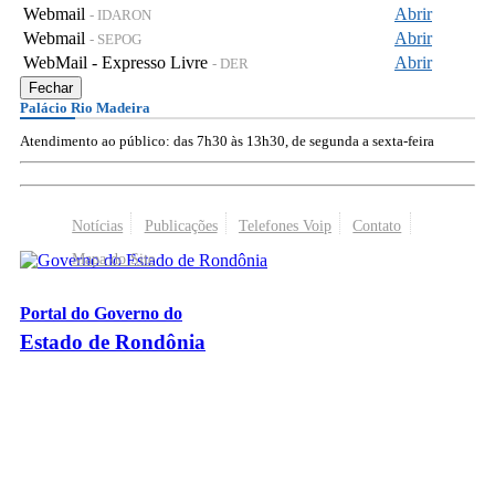
Webmail
Abrir
- IDARON
Webmail
Abrir
- SEPOG
WebMail - Expresso Livre
Abrir
- DER
Fechar
Palácio Rio Madeira
Atendimento ao público: das 7h30 às 13h30, de segunda a sexta-feira
Notícias
Publicações
Telefones Voip
Contato
Mapa do Site
Portal do Governo do
Estado de Rondônia
Palácio Rio Madeira
- Av. Farquar, 2986 - Bairro Pedrinhas
CEP 76.801-470 - Porto Velho, RO
© 2026
Governo do Estado de Rondônia
Todos os Direitos Reservados