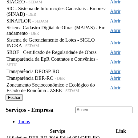
SIAGEO
Abrir
- SEDAM
SIC - Sistema de Informações Cadastrais - Empresa
Abrir
(SINAD)
- DER
SINAFLOR
Abrir
- SEDAM
Sistema Cadastro Digital de Obras (MAPAS) - Em
Abrir
andamento
- DER
Sistema de Gerenciamento de Lotes - SIGLO
Abrir
INCRA
- SEDAM
SROF - Certificado de Regularidade de Obras
Abrir
Transparência da EpR Contratos e Convênios
-
Abrir
SETIC
Transparência DEOSP-RO
Abrir
Transparência DER-RO
Abrir
- DER
Zoneamento Socioeconômico e Ecológico do
Abrir
Estado de Rondônia - ZSEE
- SEDAM
Fechar
Serviços - Empresa
Todos
Serviço
Link
1º Seletivo DER-RO 2016 Edital 001/DER-RO