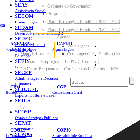
SEAS
Gabinete do Governador
Assistência Social
Programas
SECOM
Plano Estratégico Rondônia 2019 – 2023
Comunicação
cia
SEDAM
Portal
Plano Estratégico Rondônia 2024 – 2027
Desenvolvimento Ambiental
Agenda
SEDEC
AGEVISA
CAERD
Desenvolvimento
Ver a agenda
Mapa do Site
Vigilância em Saúde
SEDUC
Água e Esgoto
Manual da marca
Como agendar?
Publicações
Educação
SEFIN
Notícias
Empregos
LGPD
Contato
Sites
Finanças
Perguntas Frequentes
Combate aos Incêndios
PAV
SEGEP
Administração e Recursos
Humanos
CBM
CGE
SEJUCEL
Bombeiros
Controladoria Geral
Esporte, Cultura e Lazer
SEJUS
Justiça
SEOSP
Obras e Serviços Públicos
SEPAT
Patrimônio
COGES
COP30
SEPOG
Contabilidade
Sustentabilidade Rondônia