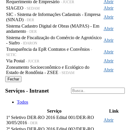
Requerimento de Empresário
Abrir
- JUCER
SIAGEO
Abrir
- SEDAM
SIC - Sistema de Informações Cadastrais - Empresa
Abrir
(SINAD)
- DER
Sistema Cadastro Digital de Obras (MAPAS) - Em
Abrir
andamento
- DER
Sistema de Fiscalização do Comércio de Agrotóxico
Abrir
- Siafro
- IDARON
Transparência da EpR Contratos e Convênios
-
Abrir
SETIC
Via Postal
Abrir
- JUCER
Zoneamento Socioeconômico e Ecológico do
Abrir
Estado de Rondônia - ZSEE
- SEDAM
Fechar
Serviços - Intranet
Todos
Serviço
Link
1º Seletivo DER-RO 2016 Edital 001/DER-RO
Abrir
30/05/2016
- DER
2º Seletivo DER-RO 2016 Edital 002/DER-RO