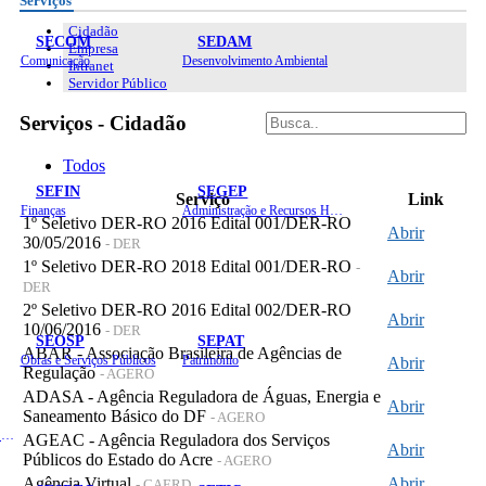
Serviços
Cidadão
SECOM
SEDAM
Empresa
Comunicação
Desenvolvimento Ambiental
Intranet
Servidor Público
Serviços - Cidadão
Todos
SEFIN
SEGEP
Serviço
Link
Finanças
Administração e Recursos Humanos
1º Seletivo DER-RO 2016 Edital 001/DER-RO
Abrir
30/05/2016
- DER
1º Seletivo DER-RO 2018 Edital 001/DER-RO
-
Abrir
DER
2º Seletivo DER-RO 2016 Edital 002/DER-RO
Abrir
10/06/2016
- DER
SEOSP
SEPAT
ABAR - Associação Brasileira de Agências de
Obras e Serviços Públicos
Patrimônio
Abrir
Regulação
- AGERO
ADASA - Agência Reguladora de Águas, Energia e
Abrir
Saneamento Básico do DF
- AGERO
Planejamento, Orçamento e Gestão
AGEAC - Agência Reguladora dos Serviços
Abrir
Públicos do Estado do Acre
- AGERO
Agência Virtual
Abrir
- CAERD