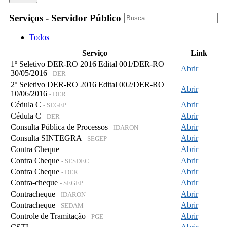
Serviços - Servidor Público
Todos
Serviço
Link
1º Seletivo DER-RO 2016 Edital 001/DER-RO
Abrir
30/05/2016
- DER
2º Seletivo DER-RO 2016 Edital 002/DER-RO
Abrir
10/06/2016
- DER
Cédula C
Abrir
- SEGEP
Cédula C
Abrir
- DER
Consulta Pública de Processos
Abrir
- IDARON
Consulta SINTEGRA
Abrir
- SEGEP
Contra Cheque
Abrir
Contra Cheque
Abrir
- SESDEC
Contra Cheque
Abrir
- DER
Contra-cheque
Abrir
- SEGEP
Contracheque
Abrir
- IDARON
Contracheque
Abrir
- SEDAM
Controle de Tramitação
Abrir
- PGE