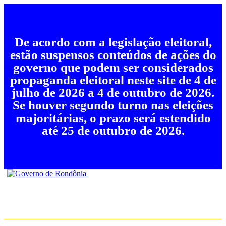
De acordo com a legislação eleitoral,
estão suspensos conteúdos de ações do
governo que podem ser considerados
propaganda eleitoral neste site de 4 de
julho de 2026 a 4 de outubro de 2026.
Se houver segundo turno nas eleições
majoritárias, o prazo será estendido
até 25 de outubro de 2026.