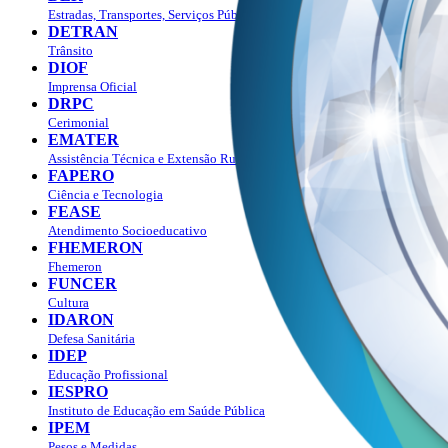
Estradas, Transportes, Serviços Públicos
DETRAN
Trânsito
DIOF
Imprensa Oficial
DRPC
Cerimonial
EMATER
Assistência Técnica e Extensão Rural
FAPERO
Ciência e Tecnologia
FEASE
Atendimento Socioeducativo
FHEMERON
Fhemeron
FUNCER
Cultura
IDARON
Defesa Sanitária
IDEP
Educação Profissional
IESPRO
Instituto de Educação em Saúde Pública
IPEM
Pesos e Medidas