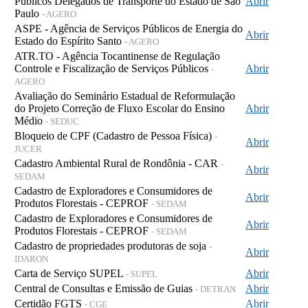
Públicos Delegados de Transporte do Estado de São
Abrir
Paulo
- AGERO
ASPE - Agência de Serviços Públicos de Energia do
Abrir
Estado do Espírito Santo
- AGERO
ATR.TO - Agência Tocantinense de Regulação
Controle e Fiscalização de Serviços Públicos
Abrir
-
AGERO
Avaliação do Seminário Estadual de Reformulação
do Projeto Correção de Fluxo Escolar do Ensino
Abrir
Médio
- SEDUC
Bloqueio de CPF (Cadastro de Pessoa Física)
-
Abrir
JUCER
Cadastro Ambiental Rural de Rondônia - CAR
-
Abrir
SEDAM
Cadastro de Exploradores e Consumidores de
Abrir
Produtos Florestais - CEPROF
- SEDAM
Cadastro de Exploradores e Consumidores de
Abrir
Produtos Florestais - CEPROF
- SEDAM
Cadastro de propriedades produtoras de soja
-
Abrir
IDARON
Carta de Serviço SUPEL
Abrir
- SUPEL
Central de Consultas e Emissão de Guias
Abrir
- DETRAN
Certidão FGTS
Abrir
- CGE