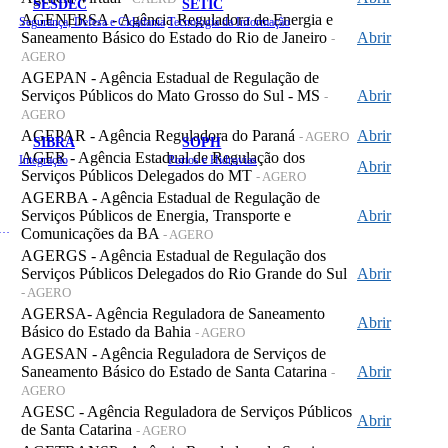
SESDEC
SETIC
AGENERSA - Agência Reguladora de Energia e
Segurança, Defesa e Cidadania
Tecnologia da Informação
Saneamento Básico do Estado do Rio de Janeiro
Abrir
-
AGERO
AGEPAN - Agência Estadual de Regulação de
Serviços Públicos do Mato Grosso do Sul - MS
Abrir
-
AGERO
AGEPAR - Agência Reguladora do Paraná
Abrir
- AGERO
SIBRA
SOPH
AGER - Agência Estadual de Regulação dos
Integração
Portos e Hidrovias
Abrir
Serviços Públicos Delegados do MT
- AGERO
AGERBA - Agência Estadual de Regulação de
Serviços Públicos de Energia, Transporte e
Abrir
 de Gastos Públicos Administrativos
Comunicações da BA
- AGERO
AGERGS - Agência Estadual de Regulação dos
Serviços Públicos Delegados do Rio Grande do Sul
Abrir
- AGERO
AGERSA- Agência Reguladora de Saneamento
Abrir
Básico do Estado da Bahia
- AGERO
AGESAN - Agência Reguladora de Serviços de
Saneamento Básico do Estado de Santa Catarina
Abrir
-
AGERO
AGESC - Agência Reguladora de Serviços Públicos
Abrir
de Santa Catarina
- AGERO