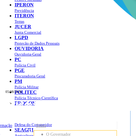
IPERON
Previdência
ITERON
Terras
JUCER
Junta Comercial
LGPD
Proteção de Dados Pessoais
OUVIDORIA
Ouvidoria-Geral
PC
Polícia Civil
PGE
Procuradoria Geral
PM
Polícia Militar
POLITEC
05/08/2026
Polícia Técnico-Científica
Portal do Governo do
Estado de Rondônia
PROCON
sso à Informação
Governo
de
Defesa do Consumidor
ormação
Sobre
SEAGRI
Rondônia
o
O Governador
Agricultura