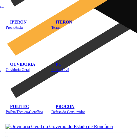
Instituto de Educação em Saúde Pública
IPERON
ITERON
Previdência
Terras
OUVIDORIA
PC
s
Ouvidoria-Geral
Polícia Civil
POLITEC
PROCON
Polícia Técnico-Científica
Defesa do Consumidor