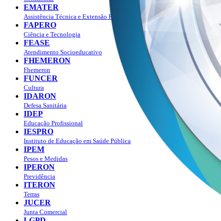
EMATER
Assistência Técnica e Extensão Rural
FAPERO
Ciência e Tecnologia
FEASE
Atendimento Socioeducativo
FHEMERON
Fhemeron
FUNCER
Cultura
IDARON
Defesa Sanitária
IDEP
Educação Profissional
IESPRO
Instituto de Educação em Saúde Pública
IPEM
Pesos e Medidas
IPERON
Previdência
ITERON
Terras
JUCER
Junta Comercial
LGPD