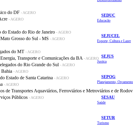
sico do DF
- AGERO
SEDUC
 Acre
- AGERO
Educação
do Estado do Rio de Janeiro
- AGERO
SEJUCEL
 Mato Grosso do Sul - MS
- AGERO
Esporte, Cultura e Lazer
legados do MT
- AGERO
SEJUS
 Energia, Transporte e Comunicações da BA
- AGERO
Justiça
elegados do Rio Grande do Sul
- AGERO
a Bahia
- AGERO
SEPOG
o Estado de Santa Catarina
- AGERO
na
- AGERO
de Transportes Aquaviários, Ferroviários e Metroviários e de Rodov
SESAU
rviços Públicos
- AGERO
Saúde
SETUR
Turismo