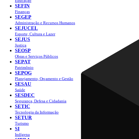
Educação
SEFIN
Finanças
SEGEP
Administração e Recursos Humanos
SEJUCEL
Esporte, Cultura e Lazer
SEJUS
Justiça
SEOSP
Obras e Serviços Públicos
SEPAT
Patrimônio
SEPOG
Planejamento, Orçamento e Gestão
SESAU
Saúde
SESDEC
Segurança, Defesa e Cidadania
SETIC
Tecnologia da Informação
SETUR
Turismo
SI
Indígena