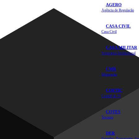
AGERO
Agência de Regulação
CASA CIVIL
Casa Civil
CASA MILITAR
Segurança Institucional
CMR
Mineração
COETIC
Comitê de TI
COTES
Tesouro
DER