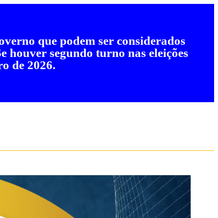
 governo que podem ser considerados
 Se houver segundo turno nas eleições
ro de 2026.