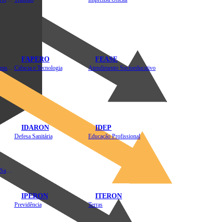
FAPERO
FEASE
Assistência Técnica e Extensão Rural
Ciência e Tecnologia
Atendimento Socioeducativo
IDARON
IDEP
Defesa Sanitária
Educação Profissional
Instituto de Educação em Saúde Pública
IPERON
ITERON
Previdência
Terras