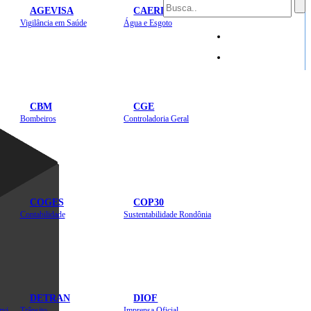
AGEVISA
CAERD
Mapa do Site
Vigilância em Saúde
Água e Esgoto
Sites
CBM
CGE
Bombeiros
Controladoria Geral
COGES
COP30
Contabilidade
Sustentabilidade Rondônia
DETRAN
DIOF
Estradas, Transportes, Serviços Públicos
Trânsito
Imprensa Oficial