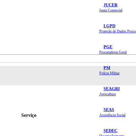
JUCER
Junta Comercial
LGPD
Proteção de Dados Pesso
PGE
Procuradoria Geral
PM
Polícia Militar
SEAGRI
Agricultura
SEAS
Serviço
Assistência Social
SEDEC
Desenvolvimento