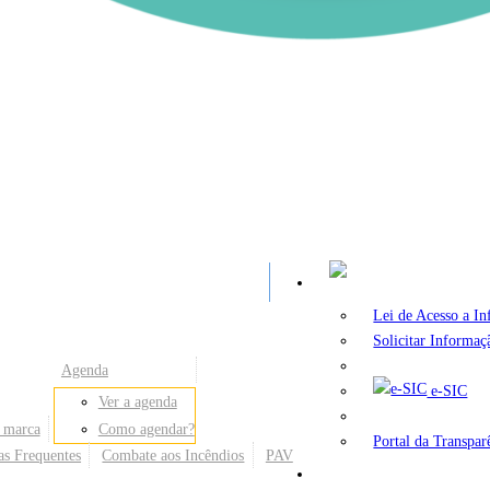
A
Lei de Acesso a I
Solicitar Informaç
Agenda
e-SIC
Ver a agenda
 marca
Como agendar?
Portal da Transpar
as Frequentes
Combate aos Incêndios
PAV
Secretarias e Órgãos