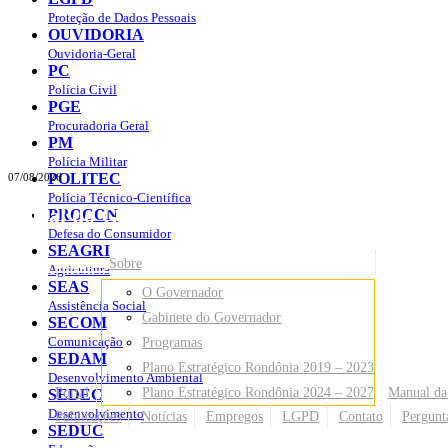
Proteção de Dados Pessoais
OUVIDORIA
Ouvidoria-Geral
PC
Polícia Civil
PGE
Procuradoria Geral
PM
Polícia Militar
POLITEC
07/08/2026
Polícia Técnico-Científica
Portal do Governo do
Estado de Rondônia
PROCON
Defesa do Consumidor
SEAGRI
Governo
de Rondônia
Sobre
Agricultura
SEAS
O Governador
Assistência Social
Gabinete do Governador
SECOM
Comunicação
Programas
SEDAM
Plano Estratégico Rondônia 2019 – 2023
Desenvolvimento Ambiental
Portal
Plano Estratégico Rondônia 2024 – 2027
Manual da
SEDEC
Desenvolvimento
Publicações
Notícias
Empregos
LGPD
Contato
Pergunt
SEDUC