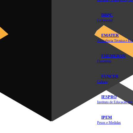
DRPC
Cerimonial
EMATER
FHEMERON
Fhemeron
FUNCER
Cultura
IESPRO
IPEM
Pesos e Medidas