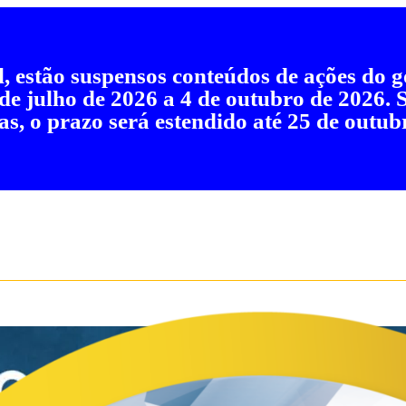
al, estão suspensos conteúdos de ações do
 de julho de 2026 a 4 de outubro de 2026.
as, o prazo será estendido até 25 de outub