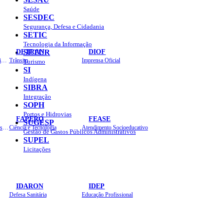
Saúde
SESDEC
Segurança, Defesa e Cidadania
SETIC
Tecnologia da Informação
DETRAN
DIOF
SETUR
Estradas, Transportes, Serviços Públicos
Trânsito
Imprensa Oficial
Turismo
SI
Indígena
SIBRA
Integração
SOPH
Portos e Hidrovias
FAPERO
FEASE
SUGESP
Assistência Técnica e Extensão Rural
Ciência e Tecnologia
Atendimento Socioeducativo
Gestão de Gastos Públicos Administrativos
SUPEL
Licitações
IDARON
IDEP
Defesa Sanitária
Educação Profissional