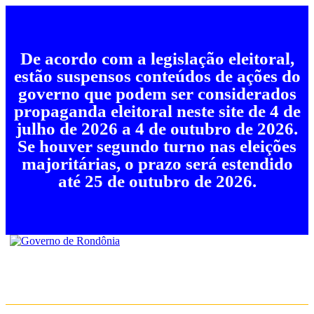
De acordo com a legislação eleitoral,
estão suspensos conteúdos de ações do
governo que podem ser considerados
propaganda eleitoral neste site de 4 de
julho de 2026 a 4 de outubro de 2026.
Se houver segundo turno nas eleições
majoritárias, o prazo será estendido
até 25 de outubro de 2026.