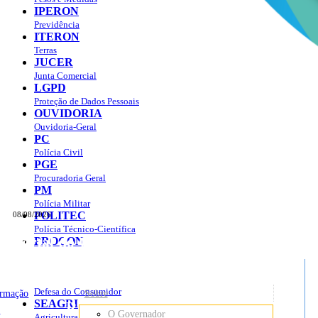
IPERON
Previdência
ITERON
Terras
JUCER
Junta Comercial
LGPD
Proteção de Dados Pessoais
OUVIDORIA
Ouvidoria-Geral
PC
Polícia Civil
PGE
Procuradoria Geral
PM
Polícia Militar
POLITEC
08/08/2026
Polícia Técnico-Científica
Portal do Governo do
Estado de Rondônia
PROCON
sso à Informação
Governo
de
Defesa do Consumidor
ormação
Sobre
SEAGRI
Rondônia
o
O Governador
Agricultura