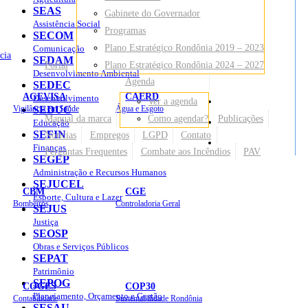
SEAS
Gabinete do Governador
Assistência Social
Programas
SECOM
Plano Estratégico Rondônia 2019 – 2023
Comunicação
cia
SEDAM
Portal
Plano Estratégico Rondônia 2024 – 2027
Desenvolvimento Ambiental
Agenda
SEDEC
AGEVISA
CAERD
Desenvolvimento
Ver a agenda
Mapa do Site
Vigilância em Saúde
SEDUC
Água e Esgoto
Manual da marca
Como agendar?
Publicações
Educação
SEFIN
Notícias
Empregos
LGPD
Contato
Sites
Finanças
Perguntas Frequentes
Combate aos Incêndios
PAV
SEGEP
Administração e Recursos Humanos
SEJUCEL
CBM
CGE
Esporte, Cultura e Lazer
Bombeiros
Controladoria Geral
SEJUS
Justiça
SEOSP
Obras e Serviços Públicos
SEPAT
Patrimônio
SEPOG
COGES
COP30
Planejamento, Orçamento e Gestão
Contabilidade
Sustentabilidade Rondônia
SESAU