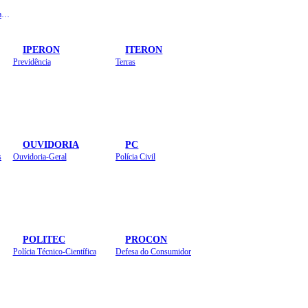
Instituto de Educação em Saúde Pública
IPERON
ITERON
Previdência
Terras
OUVIDORIA
PC
s
Ouvidoria-Geral
Polícia Civil
POLITEC
PROCON
Polícia Técnico-Científica
Defesa do Consumidor