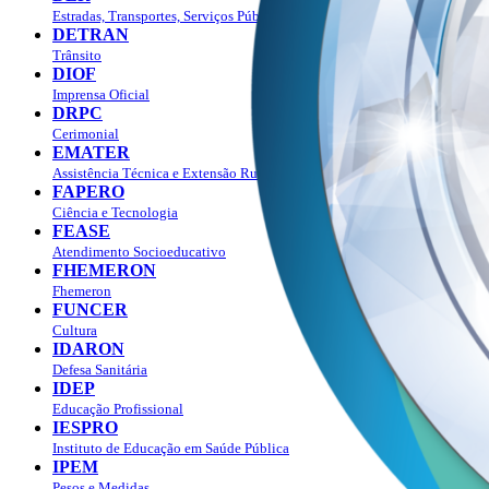
Estradas, Transportes, Serviços Públicos
DETRAN
Trânsito
DIOF
Imprensa Oficial
DRPC
Cerimonial
EMATER
Assistência Técnica e Extensão Rural
FAPERO
Ciência e Tecnologia
FEASE
Atendimento Socioeducativo
FHEMERON
Fhemeron
FUNCER
Cultura
IDARON
Defesa Sanitária
IDEP
Educação Profissional
IESPRO
Instituto de Educação em Saúde Pública
IPEM
Pesos e Medidas