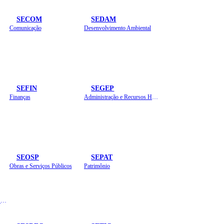
SECOM
SEDAM
Comunicação
Desenvolvimento Ambiental
SEFIN
SEGEP
Finanças
Administração e Recursos Humanos
SEOSP
SEPAT
Obras e Serviços Públicos
Patrimônio
Planejamento, Orçamento e Gestão