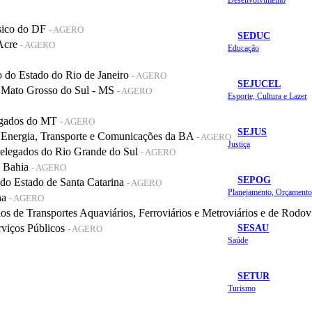
sico do DF
- AGERO
SEDUC
 Acre
- AGERO
Educação
do Estado do Rio de Janeiro
- AGERO
SEJUCEL
 Mato Grosso do Sul - MS
- AGERO
Esporte, Cultura e Lazer
legados do MT
- AGERO
SEJUS
 Energia, Transporte e Comunicações da BA
- AGERO
Justiça
elegados do Rio Grande do Sul
- AGERO
a Bahia
- AGERO
SEPOG
o Estado de Santa Catarina
- AGERO
na
- AGERO
de Transportes Aquaviários, Ferroviários e Metroviários e de Rodov
SESAU
rviços Públicos
- AGERO
Saúde
SETUR
Turismo