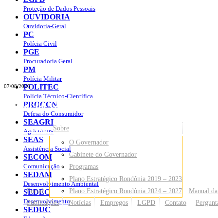
Proteção de Dados Pessoais
OUVIDORIA
Ouvidoria-Geral
PC
Polícia Civil
PGE
Procuradoria Geral
PM
Polícia Militar
POLITEC
07/08/2026
Polícia Técnico-Científica
Portal do Governo do
Estado de Rondônia
PROCON
Defesa do Consumidor
SEAGRI
Governo
de Rondônia
Sobre
Agricultura
SEAS
O Governador
Assistência Social
Gabinete do Governador
SECOM
Comunicação
Programas
SEDAM
Plano Estratégico Rondônia 2019 – 2023
Desenvolvimento Ambiental
Portal
Plano Estratégico Rondônia 2024 – 2027
Manual da
SEDEC
Desenvolvimento
Publicações
Notícias
Empregos
LGPD
Contato
Pergunt
SEDUC