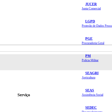
JUCER
Junta Comercial
LGPD
Proteção de Dados Pesso
PGE
Procuradoria Geral
PM
Polícia Militar
SEAGRI
Agricultura
SEAS
Serviço
Assistência Social
SEDEC
Desenvolvimento