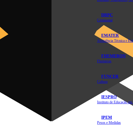
DRPC
Cerimonial
EMATER
FHEMERON
Fhemeron
FUNCER
Cultura
IESPRO
IPEM
Pesos e Medidas