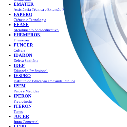
EMATER
Assistência Técnica e Extensão Rural
FAPERO
Ciência e Tecnologia
FEASE
Atendimento Socioeducativo
FHEMERON
Fhemeron
FUNCER
Cultura
IDARON
Defesa Sanitária
IDEP
Educação Profissional
IESPRO
Instituto de Educação em Saúde Pública
IPEM
Pesos e Medidas
IPERON
Previdência
ITERON
Terras
JUCER
Junta Comercial
LGPD