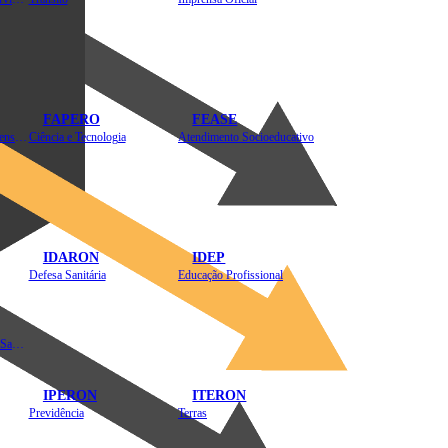
FAPERO
FEASE
Assistência Técnica e Extensão Rural
Ciência e Tecnologia
Atendimento Socioeducativo
IDARON
IDEP
Defesa Sanitária
Educação Profissional
Instituto de Educação em Saúde Pública
IPERON
ITERON
Previdência
Terras