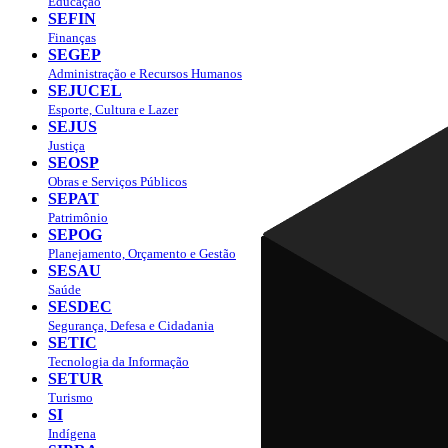
Educação
SEFIN
Finanças
SEGEP
Administração e Recursos Humanos
SEJUCEL
Esporte, Cultura e Lazer
SEJUS
Justiça
SEOSP
Obras e Serviços Públicos
SEPAT
Patrimônio
SEPOG
Planejamento, Orçamento e Gestão
SESAU
Saúde
SESDEC
Segurança, Defesa e Cidadania
SETIC
Tecnologia da Informação
SETUR
Turismo
SI
Indígena