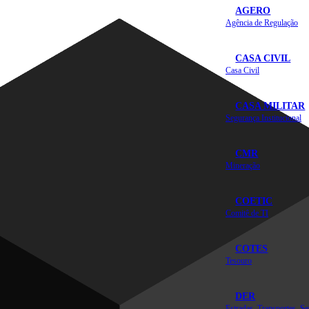
AGERO
Agência de Regulação
CASA CIVIL
Casa Civil
CASA MILITAR
Segurança Institucional
CMR
Mineração
COETIC
Comitê de TI
COTES
Tesouro
DER