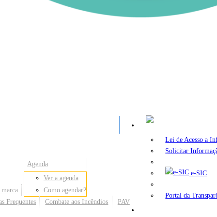
A
Lei de Acesso a I
Solicitar Informaç
Agenda
e-SIC
Ver a agenda
 marca
Como agendar?
Portal da Transpar
as Frequentes
Combate aos Incêndios
PAV
Secretarias e Órgãos