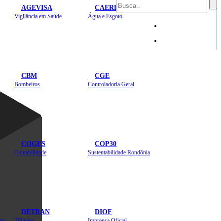
AGEVISA
CAERD
Mapa do Site
Vigilância em Saúde
Água e Esgoto
Sites
CBM
CGE
Bombeiros
Controladoria Geral
COGES
COP30
Contabilidade
Sustentabilidade Rondônia
DETRAN
DIOF
Estradas, Transportes, Serviços Públicos
Trânsito
Imprensa Oficial