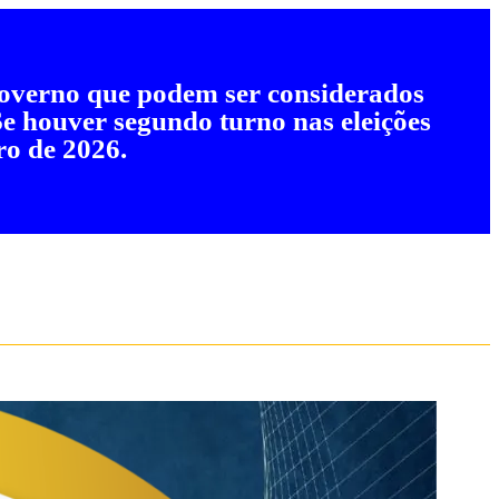
 governo que podem ser considerados
 Se houver segundo turno nas eleições
ro de 2026.