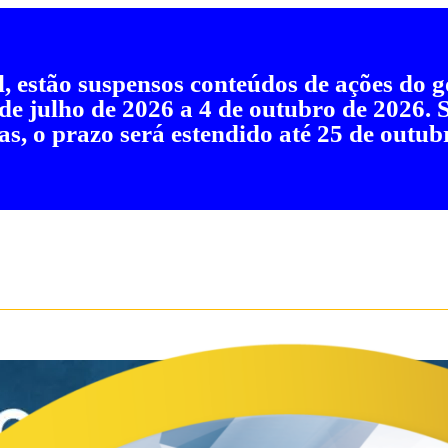
al, estão suspensos conteúdos de ações do
 de julho de 2026 a 4 de outubro de 2026.
as, o prazo será estendido até 25 de outub